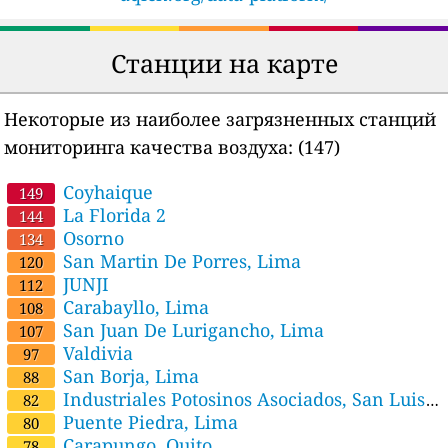
Станции на карте
Некоторые из наиболее загрязненных станций
мониторинга качества воздуха:
(147)
Coyhaique
149
La Florida 2
144
Osorno
134
San Martin De Porres, Lima
120
JUNJI
112
Carabayllo, Lima
108
San Juan De Lurigancho, Lima
107
Valdivia
97
San Borja, Lima
88
Industriales Potosinos Asociados, San Luis
82
Potosí Estatal, San Luis Potosí
Puente Piedra, Lima
80
Carapungo, Quito
78