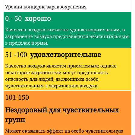
Уровни концерна здравоохранения
0 - 50
хорошо
Качество воздуха считается удовлетворительным, и
загрязнение воздуха представляется незначительным
в пределах нормы.
51 -100
удовлетворительное
Качество воздуха является приемлемым; однако
некоторые загрязнители могут представлять
опасность для людей, являющихся особо
чувствительным к загрязнению воздуха.
101-150
Нездоровый для чувствительных
групп
Может оказывать эффект на особо чувствительную