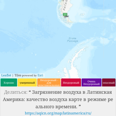
Leaflet
| Tiles
Esri
powered by
Нездоровый -
Очень
Хорошо
умеренный
для
Нездоровый
опасный
Нездоровый
чувствительных
групп
Делиться:
“
Загрязнение воздуха в Латинская
Америка: качество воздуха карте в режиме ре
ального времени.
”
https://aqicn.org/map/latinamerica/ru/