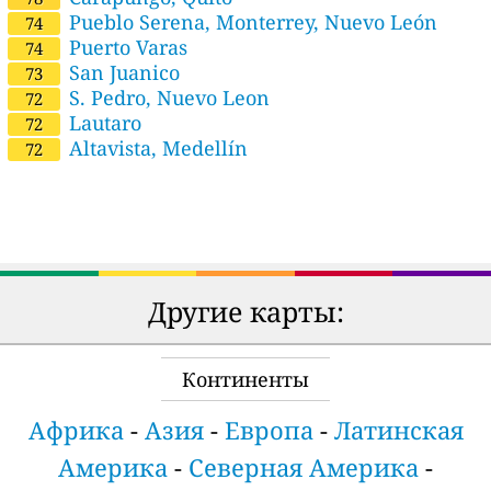
Pueblo Serena, Monterrey, Nuevo León
74
Puerto Varas
74
San Juanico
73
S. Pedro, Nuevo Leon
72
Lautaro
72
Altavista, Medellín
72
Другие карты:
Континенты
Африка
-
Азия
-
Европа
-
Латинская
Америка
-
Северная Америка
-