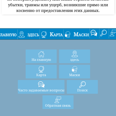
убытки, травмы или ущерб, возникшие прямо или
косвенно от предоставления этих данных.
главную
здесь
Карта
Маски
На главную
здесь
Карта
Маски
Часто задаваемые вопросы
Поиск
Обратная связь