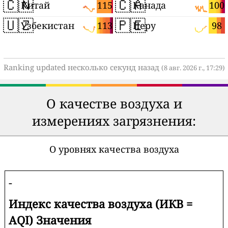
🇨🇳
🇨🇦
115
100
Китай
Канада
🇺🇿
🇵🇪
113
98
Узбекистан
Перу
Ranking updated несколько секунд назад
(8 авг. 2026 г., 17:29)
О качестве воздуха и
измерениях загрязнения:
О уровнях качества воздуха
-
Индекс качества воздуха (ИКВ =
AQI) Значения