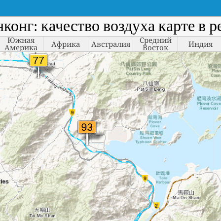
нконг: качество воздуха карте в 
Южная
Средний
Африка
Австралия
Индия
Америка
Восток