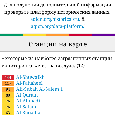
Для получения дополнительной информации
проверьте платформу исторических данных:
aqicn.org/historical/ru/
&
aqicn.org/data-platform/
Станции на карте
Некоторые из наиболее загрязненных станций
мониторинга качества воздуха:
(12)
Al-Shuwaikh
144
Al-Fahaheel
117
Ali-Subah Al-Salem 1
94
Al-Qurain
80
Al-Ahmadi
76
Al-Salam
76
Al-Shuaiba
63