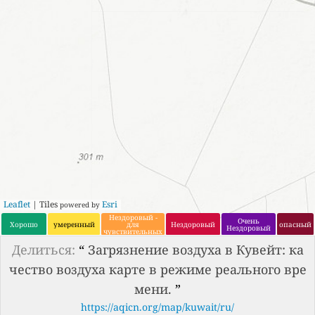
Leaflet
| Tiles
Esri
powered by
Нездоровый -
Очень
Хорошо
умеренный
для
Нездоровый
опасный
Нездоровый
чувствительных
групп
Делиться:
“
Загрязнение воздуха в Кувейт: ка
чество воздуха карте в режиме реального вре
мени.
”
https://aqicn.org/map/kuwait/ru/