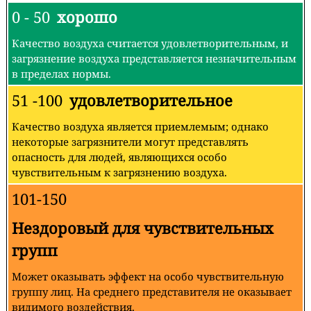
0 - 50
хорошо
Качество воздуха считается удовлетворительным, и
загрязнение воздуха представляется незначительным
в пределах нормы.
51 -100
удовлетворительное
Качество воздуха является приемлемым; однако
некоторые загрязнители могут представлять
опасность для людей, являющихся особо
чувствительным к загрязнению воздуха.
101-150
Нездоровый для чувствительных
групп
Может оказывать эффект на особо чувствительную
группу лиц. На среднего представителя не оказывает
видимого воздействия.