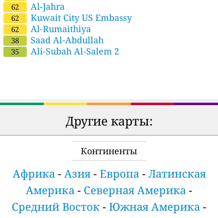
Al-Jahra
62
Kuwait City US Embassy
62
Al-Rumaithiya
62
Saad Al-Abdullah
38
Ali-Subah Al-Salem 2
35
Другие карты:
Континенты
Африка
-
Азия
-
Европа
-
Латинская
Америка
-
Северная Америка
-
Средний Восток
-
Южная Америка
-