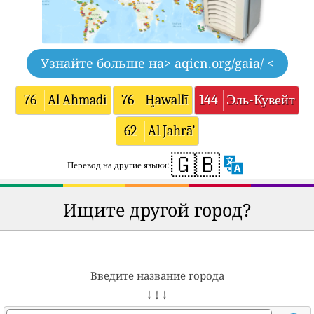
Узнайте больше на
> aqicn.org/gaia/ <
76
Al Ahmadi
76
Ḩawallī
144
Эль-Кувейт
62
Al Jahrā’
🇬🇧
Перевод на другие языки:
Ищите другой город?
Введите название города
↓ ↓ ↓