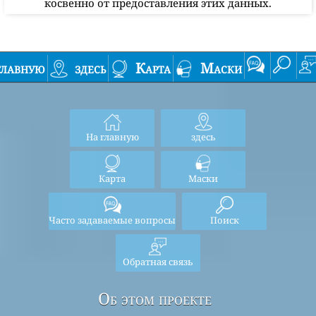
косвенно от предоставления этих данных.
главную
здесь
Карта
Маски
На главную
здесь
Карта
Маски
Часто задаваемые вопросы
Поиск
Обратная связь
Об этом проекте