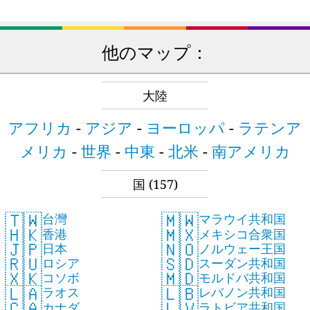
他のマップ：
大陸
アフリカ
-
アジア
-
ヨーロッパ
-
ラテンア
メリカ
-
世界
-
中東
-
北米
-
南アメリカ
国
(157)
🇹🇼
🇲🇼
台灣
マラウイ共和国
🇭🇰
🇲🇽
香港
メキシコ合衆国
🇯🇵
🇳🇴
日本
ノルウェー王国
🇷🇺
🇸🇩
ロシア
スーダン共和国
🇽🇰
🇲🇩
コソボ
モルドバ共和国
🇱🇦
🇱🇧
ラオス
レバノン共和国
🇨🇦
🇱🇻
カナダ
ラトビア共和国