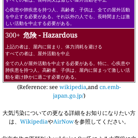
心疾患や肺疾患を持つ人、高齢者、子供は、全ての屋外活動
を中止する必要がある。それ以外の人でも、長時間または激
しい活動を中止する必要がある。
300+
危険 - Hazardous
上記の者は、屋内に留まり、体力消耗を避ける
すべての者は、屋外活動を中止
全ての人が屋外活動を中止する必要がある。特に、心疾患や
肺疾患を持つ人、高齢者、子供は、屋内に留まって激しい活
動を避け静かに過ごす必要がある。
(Reference: see
wikipedia
,and
cn.emb-
japan.go.jp/
)
大気汚染についての更なる詳細をお知りになりたい方
は、
Wikipedia
や
AirNow
を参照してください。