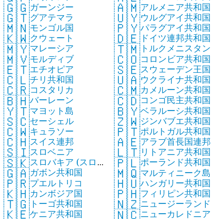
🇬🇬
🇦🇲
ガーンジー
アルメニア共和国
🇬🇹
🇺🇾
グアテマラ
ウルグアイ共和国
🇲🇳
🇵🇾
モンゴル国
パラグアイ共和国
🇰🇼
🇩🇪
クウェート
ドイツ連邦共和国
🇲🇾
🇹🇲
マレーシア
トルクメニスタン
🇲🇻
🇨🇴
モルディブ
コロンビア共和国
🇪🇹
🇸🇪
エチオピア
スウェーデン王国
🇨🇱
🇺🇦
チリ共和国
ウクライナ共和国
🇨🇷
🇨🇲
コスタリカ
カメルーン共和国
🇧🇭
🇨🇩
バーレーン
コンゴ民主共和国
🇾🇹
🇧🇾
マヨット島
ベラルーシ共和国
🇸🇨
🇿🇼
セーシェル
ジンバブエ共和国
🇨🇼
🇵🇹
キュラソー
ポルトガル共和国
🇨🇭
🇦🇪
スイス連邦
アラブ首長国連邦
🇸🇮
🇱🇹
スロベニア
リトアニア共和国
🇸🇰
🇵🇱
スロバキア (スロ
ポーランド共和国
🇬🇦
🇲🇶
ガボン共和国
バキア共和国)
マルティニーク島
🇵🇷
🇭🇺
プエルトリコ
ハンガリー共和国
🇰🇭
🇵🇭
カンボジア国
フィリピン共和国
🇹🇬
🇳🇿
トーゴ共和国
ニュージーランド
🇰🇪
🇳🇨
ケニア共和国
ニューカレドニア