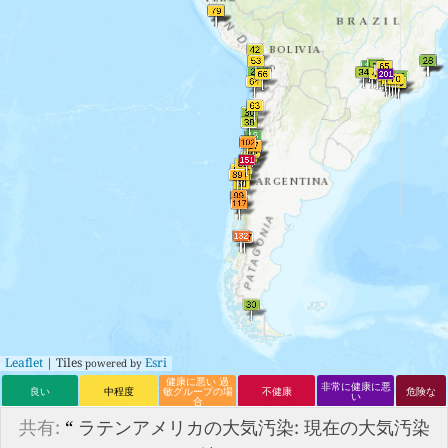
Leaflet
| Tiles
Esri
powered by
健康に悪い 過
非常に健康に悪
良い
中程度
敏グループの場
不健康
危険な
い
合
共有:
“
ラテンアメリカの大気汚染: 現在の大気汚染