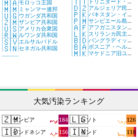
🇹🇹
🇲🇦
トリニダード・ト
共和国
モロッコ王国
🇩🇿
🇲🇲
アルジェリア民主
バゴ共和国
ミャンマー連邦
🇵🇰
🇺🇬
パキスタン・イス
人民共和国
ウガンダ共和国
🇵🇲
🇿🇲
サンピエール島・
ラム共和国
ザンビア共和国
🇦🇫
🇺🇸
アフガニスタン・
ミクロン島
アメリカ合衆国
🇱🇰
🇷🇼
スリランカ民主社
イスラム国
ルワンダ共和国
🇧🇩
🇸🇻
バングラディッシ
会主義共和国
エルサルバドル
🇧🇦
🇸🇳
ボスニア・ヘルツ
ュ人民共和国
セネガル共和国
🇲🇰
マケドニア旧ユー
ェゴビナ共和国
ゴスラビア共和国
大気汚染ランキング
🇿🇲
🇱🇸
184
126
ザンビア
レソト
🇮🇩
🇮🇳
156
118
インドネシア
インド