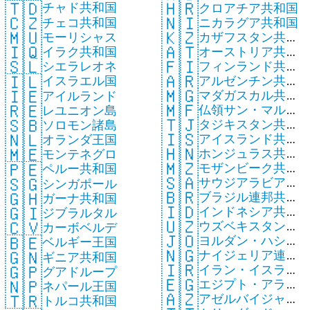
🇹🇩
🇭🇷
チャド共和国
クロアチア共和国
🇨🇿
🇳🇮
チェコ共和国
ニカラグア共和国
🇲🇺
🇰🇿
モーリシャス
カザフスタン共和
🇮🇶
🇦🇹
イラク共和国
オーストリア共和
国
🇫🇮
🇸🇱
フィンランド共和
シエラレオネ
国
🇦🇷
🇮🇱
アルゼンチン共和
国
イスラエル国
🇲🇬
🇮🇪
マダガスカル共和
国
アイルランド
🇲🇫
🇷🇪
仏領サン・マルタ
国
レユニオン島
🇹🇯
🇸🇧
タジキスタン共和
ン
ソロモン諸島
🇮🇸
🇳🇱
アイスランド共和
国
オランダ王国
🇭🇳
🇲🇪
ホンジュラス共和
国
モンテネグロ
🇲🇿
🇵🇪
モザンビーク共和
国
ペルー共和国
🇸🇦
🇸🇬
サウジアラビア王
国
シンガポール
🇧🇷
🇬🇭
ブラジル連邦共和
国
ガーナ共和国
🇮🇩
🇬🇮
インドネシア共和
国
ジブラルタル
🇺🇿
🇨🇻
ウズベキスタン共
国
カーボベルデ
🇯🇴
🇧🇪
ヨルダン・ハシミ
和国
ベルギー王国
🇳🇬
🇬🇳
ナイジェリア連邦
テ王国
ギニア共和国
🇮🇷
🇬🇵
イラン・イスラム
共和国
グアドループ
🇪🇬
🇳🇵
エジプト・アラブ
共和国
ネパール王国
🇦🇿
🇹🇷
アゼルバイジャン
共和国
トルコ共和国