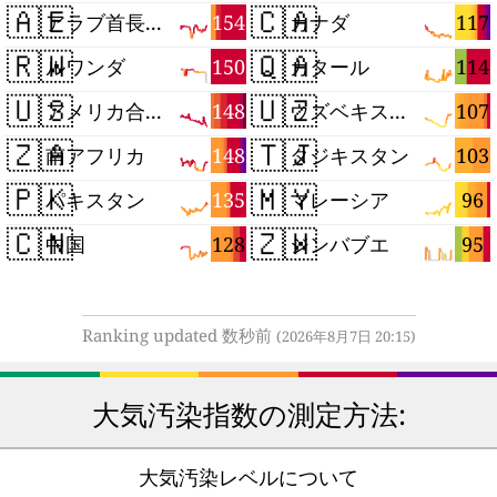
🇦🇪
🇨🇦
154
117
アラブ首長国連邦
カナダ
🇷🇼
🇶🇦
150
114
ルワンダ
カタール
🇺🇸
🇺🇿
148
107
アメリカ合衆国
ウズベキスタン
🇿🇦
🇹🇯
148
103
南アフリカ
タジキスタン
🇵🇰
🇲🇾
135
96
パキスタン
マレーシア
🇨🇳
🇿🇼
128
95
中国
ジンバブエ
Ranking updated 数秒前
(2026年8月7日 20:15)
大気汚染指数の測定方法:
大気汚染レベルについて