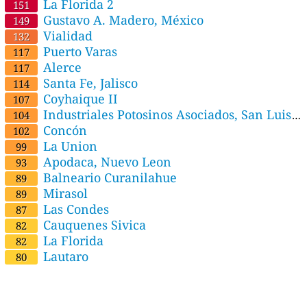
La Florida 2
151
Gustavo A. Madero, México
149
Vialidad
132
Puerto Varas
117
Alerce
117
Santa Fe, Jalisco
114
Coyhaique II
107
Industriales Potosinos Asociados, San Luis
104
Potosí Estatal, San Luis Potosí
Concón
102
La Union
99
Apodaca, Nuevo Leon
93
Balneario Curanilahue
89
Mirasol
89
Las Condes
87
Cauquenes Sivica
82
La Florida
82
Lautaro
80