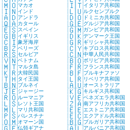
🇲🇴
🇮🇹
マカオ
イタリア共和国
🇮🇳
🇱🇺
インド
ルクセンブルク
🇦🇩
🇩🇴
アンドラ
ドミニカ共和国
🇶🇦
🇬🇪
カタール
グルジア共和国
🇪🇸
🇬🇲
スペイン
ガンビア共和国
🇬🇧
🇩🇰
イギリス
デンマーク王国
🇨🇮
🇬🇷
象牙海岸
ギリシャ共和国
🇧🇿
🇨🇾
ベリーズ
キプロス共和国
🇷🇸
🇨🇳
セルビア
中華人民共和国
🇻🇳
🇧🇴
ベトナム
ボリビア共和国
🇲🇹
🇫🇷
マルタ島
フランス共和国
🇰🇷
🇧🇫
大韓民国
ブルキナファソ
🇹🇭
🇱🇷
タイ王国
リベリア共和国
🇧🇳
🇦🇺
ブルネイ
オーストラリア
🇯🇪
🇰🇬
ジャージー
キルギス共和国
🇷🇴
🇻🇪
ルーマニア
ベネズエラ共和国
🇱🇸
🇿🇦
レソト王国
南アフリカ共和国
🇲🇱
🇪🇪
マリ共和国
エストニア共和国
🇵🇸
🇪🇨
パレスチナ
エクアドル共和国
🇴🇲
🇧🇬
オマーン国
ブルガリア共和国
🇬🇫
🇦🇱
仏領ギアナ
アルバニア共和国