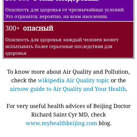
Опасность для здоровья от чрезвычайных условий.
Это отразится, вероятно, на всем населении.
300+
опасный
Опасность для здоровья: каждый человек может
испытывать более серьезные последствия для
здоровья
To know more about Air Quality and Pollution,
check the
wikipedia Air Quality topic
or the
airnow guide to Air Quality and Your Health
.
For very useful health advices of Beijing Doctor
Richard Saint Cyr MD, check
www.myhealthbeijing.com
blog.