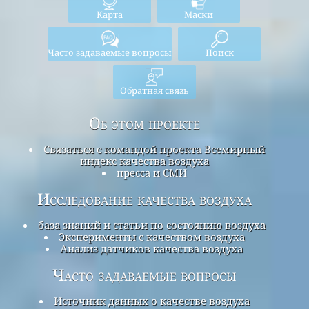
Карта
Маски
Часто задаваемые вопросы
Поиск
Обратная связь
Об этом проекте
Связаться с командой проекта Всемирный
индекс качества воздуха
пресса и СМИ
Исследование качества воздуха
база знаний и статьи по состоянию воздуха
Эксперименты с качеством воздуха
Анализ датчиков качества воздуха
Часто задаваемые вопросы
Источник данных о качестве воздуха