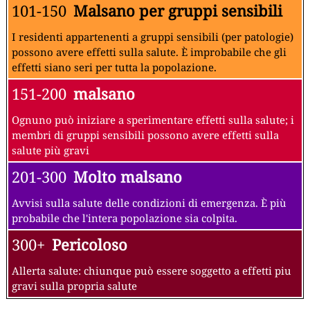
101-150
Malsano per gruppi sensibili
I residenti appartenenti a gruppi sensibili (per patologie)
possono avere effetti sulla salute. È improbabile che gli
effetti siano seri per tutta la popolazione.
151-200
malsano
Ognuno può iniziare a sperimentare effetti sulla salute; i
membri di gruppi sensibili possono avere effetti sulla
salute più gravi
201-300
Molto malsano
Avvisi sulla salute delle condizioni di emergenza. È più
probabile che l'intera popolazione sia colpita.
300+
Pericoloso
Allerta salute: chiunque può essere soggetto a effetti piu
gravi sulla propria salute