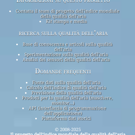
Contatta il team di progetto dell'indice mondiale
della qualità dell'aria
Kit stampa e media
ricerca sulla qualità dell’aria
Base di conoscenza e articoli sulla qualità
dell'aria
Sperimentazione sulla qualità dell'aria
Analisi dei sensori della qualità dell'aria
Domande frequenti
Fonte dati sulla qualità dell'aria
Calcolo dell'indice di qualità dell'aria
Previsione della qualità dell'aria
Prodotti per la qualità dell'aria (maschere,
monitor...)
API (interfaccia di programmazione
dell'applicazione)
Piattaforma dati storici
© 2008-2025
Il progetto dell’indice mondiale della qualità dell’aria