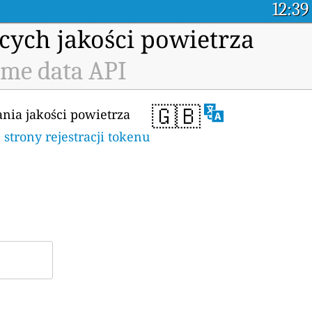
12:39
cych jakości powietrza
ime data API
🇬🇧
ania jakości powietrza
e
strony rejestracji tokenu