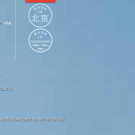
y
via
m
kością
 będą dostępne nowe artykuły.