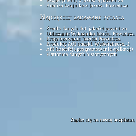
Analiza Czujników Jakości Powietrza
Najczęściej zadawane pytania
Źródło danych dot. jakości powietrza
Obliczanie Wskaźnika Jakości Powietrza 
Prognozowanie Jakości Powietrza
Produkty AQI (maski, Wyświetlacze...)
API (interfejs programowania aplikacji)
Platforma danych historycznych
Zapisz się na naszą bezpłatn