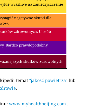
zwykle wrażliwe na zanieczyszczenie
ystąpić negatywne skutki dla
awów.
skutków zdrowotnych; U osób
owy. Bardzo prawdopodobny
oważniejszych skutków zdrowotnych.
ikipedii temat
"jakość powietrza"
lub
 zdrowie
.
kinu:
www.myhealthbeijing.com
.