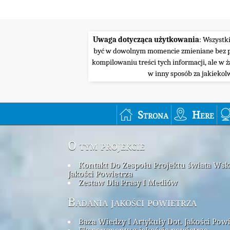
Uwaga dotycząca użytkowania
: Wszystk
być w dowolnym momencie zmieniane bez pow
kompilowaniu treści tych informacji, ale w 
w inny sposób za jakiekol
Strona
Here
O tym projekcie
Kontakt Do Zespołu Projektu świata Ws
Jakości Powietrza
Zestaw Dla Prasy I Mediów
Badania jakości powietrza
Baza Wiedzy I Artykuły Dot. Jakości Pow
Eksperymenty z jakością powietrza