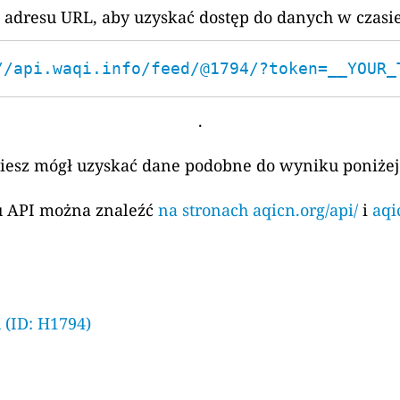
 adresu URL, aby uzyskać dostęp do danych w czasi
//api.waqi.info/feed/@1794/?token=__YOUR_
.
ziesz mógł uzyskać dane podobne do wyniku poniżej
su API można znaleźć
na stronach aqicn.org/api/
i
aqi
(ID: H1794)