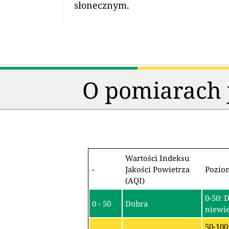
słonecznym.
O pomiarach j
Wartości Indeksu
-
Jakości Powietrza
Pozio
(AQI)
0-50: 
0 - 50
Dobra
niewie
50-100