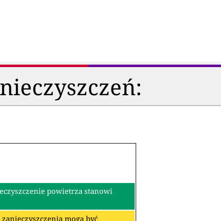
anieczyszczeń:
ieczyszczenie powietrza stanowi
re zanieczyszczenia mogą być