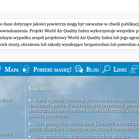
ie dane dotyczące jakości powietrza mogą być nieważne w chwili publikacj
iadomienia. Projekt World Air Quality Index wykorzystuje wszystkie prz
żadnym wypadku zespół projektowy World Air Quality Index lub jego agenc
wiek straty, obrażenia lub szkody wynikające bezpośrednio lub pośrednio z
Mapa
Pobierz maskę!
Blog
Linki
Credits
kaźnik
Całej Agencji Ochrony Środowiska na świecie 
doskonałą pracę w zakresie utrzymywania, pomia
dostarczania obywatelom świata informacji na t
jakości powietrza
Ten produkt zawiera dane GeoLite2 utworzon
przez MaxMind i dostępne na stronie maxmind.c
ietrza
Ten produkt zawiera informacje o mieście