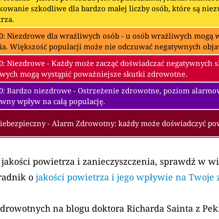
owanie szkodliwe dla bardzo małej liczby osób, które są nie
rza.
0: Niezdrowe dla wrażliwych osób - u osób wrażliwych mogą w
ia. Większość populacji może nie odczuwać negatywnych obj
0: Niezdrowe - Każdy może zacząć doświadczać negatywnych 
wych mogą wystąpić poważniejsze skutki zdrowotne.
00: Bardzo niezdrowe - Ostrzeżenie zdrowotne, poziom alarm
wny wpływ na całą populację.
Niebezpieczny - Alarm Zdrowotny: każdy może doświadczyć p
 jakości powietrza i zanieczyszczenia, sprawdź w w
radnik o
jakości powietrza i jego wpływie na Twoje
zdrowotnych na blogu doktora Richarda Sainta z Pe