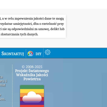
i, a w celu zapewnienia jakości dane te mogą
ydatne umiejętności, dba o rzetelność przy
i nie są odpowiedzialni za umowę, delikt lub
 dostarczania tych danych.
Skontaktuj
diy
© 2008-2025
Projekt Światowego
Wskaźnika Jakości
za
Powietrza
ru i
emat
e
om.