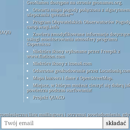
GeoNames dostępne na stronie geonames.org.
Otwarta mapa pogody połączona z algorytmem
ulepszania qweather™
Program Obywatelskich Obserwatorów Pogod
cwop.waqi.info
(AQI)
Zawiera zmodyfikowane informacje dotyczące
usługi monitorowania atmosfery programu
Copernicus
Niektóre ikony wykonane przez Freepik z
www.flaticon.com
Niektóre ikony z icons8.com
Odwrotne geokodowanie przez Locationiq.co
Mapa bazowa i dane z OpenStreetMap.
Miejsce, w którym możesz cieszyć się dobrą ja
powietrza podczas surfowania!
Projekt QUACO
ą comiesięczną listę mailingową i otrzymuj powiadomienia, gdy
składać