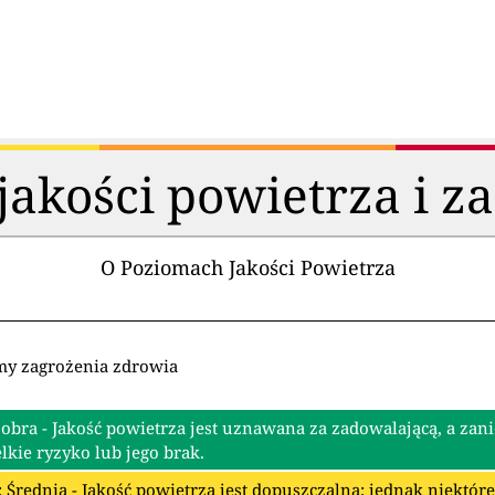
akości powietrza i z
O Poziomach Jakości Powietrza
my zagrożenia zdrowia
Dobra - Jakość powietrza jest uznawana za zadowalającą, a zan
lkie ryzyko lub jego brak.
: Średnia - Jakość powietrza jest dopuszczalna; jednak niektó