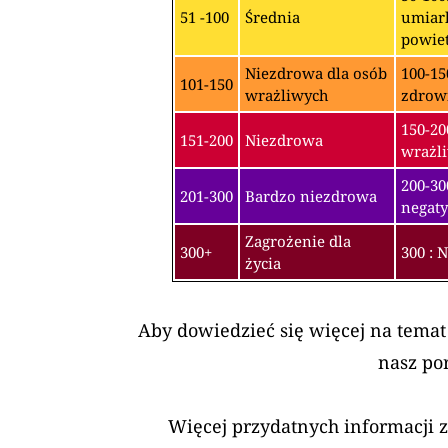
51 -100
Średnia
umiark
powiet
Niezdrowa dla osób
100-15
101-150
wrażliwych
zdrow
150-20
151-200
Niezdrowa
wrażli
200-3
201-300
Bardzo niezdrowa
negaty
Zagrożenie dla
300+
300 : 
życia
Aby dowiedzieć się więcej na temat
nasz po
Więcej przydatnych informacji 