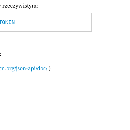
e rzeczywistym:
TOKEN__
:
cn.org/json-api/doc/
)