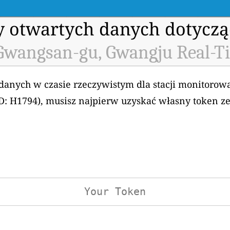
my otwartych danych dotyczą
Gwangsan-gu, Gwangju Real-T
 danych w czasie rzeczywistym dla stacji monitorow
: H1794), musisz najpierw uzyskać własny token z