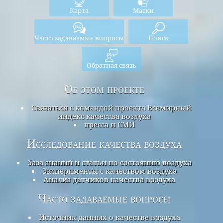
Карта
Маски
Часто задаваемые вопросы
Поиск
Обратная связь
Об этом проекте
Связаться с командой проекта Всемирный
индекс качества воздуха
пресса и СМИ
Исследование качества воздуха
база знаний и статьи по состоянию воздуха
Эксперименты с качеством воздуха
Анализ датчиков качества воздуха
Часто задаваемые вопросы
Источник данных о качестве воздуха