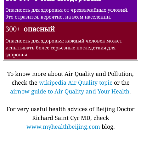
Опасность для здоровья от чрезвычайных условий.
Это отразится, вероятно, на всем населении.
300+
опасный
Опасность для здоровья: каждый человек может
испытывать более серьезные последствия для
здоровья
To know more about Air Quality and Pollution,
check the
wikipedia Air Quality topic
or the
airnow guide to Air Quality and Your Health
.
For very useful health advices of Beijing Doctor
Richard Saint Cyr MD, check
www.myhealthbeijing.com
blog.