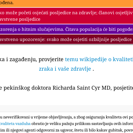
ođena.
ko može početi osjećati posljedice na zdravlje; članovi osjetlji
avstvene posljedice
zorenja o hitnim slučajevima. Čitava populacija će biti pogođe
avstveno upozorenje: svako može osjetiti ozbiljnije posljedice
aka i zagađenju, provjerite
temu wikipedije o kvalitet
zraka i vaše zdravlje
.
te pekinškog doktora Richarda Saint Cyr MD, posjetit
su neverifikovani u vrijeme objavljivanja, a zbog osiguranja kvaliteta ovi p
kvaliteta vazduha
obratio je veliku pažnju prilikom sastavljanja ovih infor
im ili njegovi agenti odgovorni za ugovor, štetu ili bilo kakav gubitak, povre