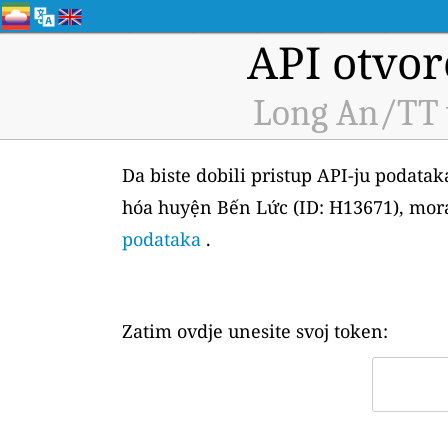
API otvor
Long An/TT 
Da biste dobili pristup API-ju podat
hóa huyện Bến Lức (ID: H13671), morat
podataka
.
Zatim ovdje unesite svoj token: