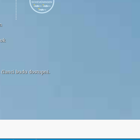
m
dok
i članci budu dostupni.