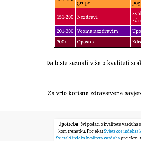
grupe
pog
Sva
151-200
Nezdravi
zdr
201-300
Veoma nezdravim
Upo
300+
Opasno
Zdr
Da biste saznali više o kvaliteti zr
Za vrlo korisne zdravstvene savje
Upotreba
: Svi podaci o kvalitetu vazduha 
kom trenutku. Projekat
Svjetskog indeksa 
Svjetski indeks kvaliteta vazduha
projektni t