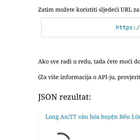
Zatim možete koristiti sljedeći URL 
https:/
Ako sve radi u redu, tada ćete moći do
(Za više informacija o API-ju, provjer
JSON rezultat:
Long An/TT văn hóa huyện Bến Lức