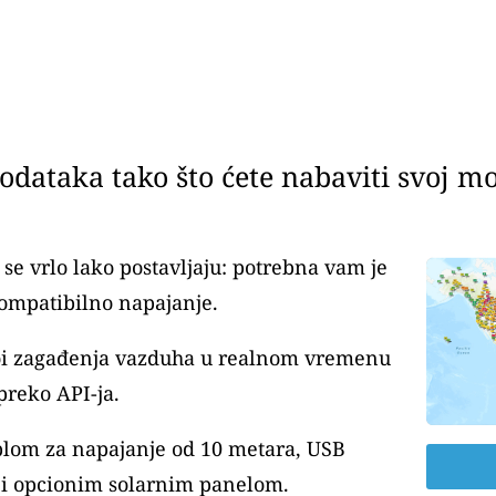
dataka tako što ćete nabaviti svoj mon
se vrlo lako postavljaju: potrebna vam je
ompatibilno napajanje.
voi zagađenja vazduha u realnom vremenu
preko API-ja.
blom za napajanje od 10 metara, USB
i opcionim solarnim panelom.