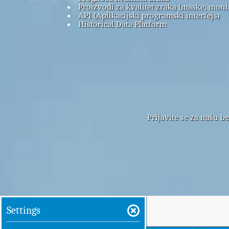
Proizvodi za kvalitet zraka (maske, monito
API (Aplikacijski programski interfejs)
Historical Data Platform
Prijavite se za našu b
Settings