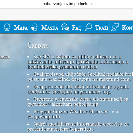
snabdevanja ovim podacima.
o
Mapa
Maska
Faq
Traži
Kon
Credits
deksa
Sve EPA u svijetu za njihov odličan rad u
održavanju, mjerenju i pružanju informacija o
kvaliteti zraka građanima svijeta
Ovaj proizvod uključuje GeoLite2 podatke kre
od strane MaxMind, dostupne na maxmind.com.
Ovaj proizvod uključuje informacije o gradu
GeoNames, dostupne na geonames.org.
Otvorena vremenska karta, u kombinaciji sa
qweather™ algoritam poboljšanja
Program Citizen Weather Observer
via
cwop.waqi.info
Sadrži modificirane informacije o servisu za
praćenje atmosfere Copernicus