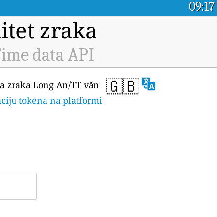
09:17
itet zraka
ime data API
🇬🇧
eta zraka Long An/TT văn
aciju tokena na platformi