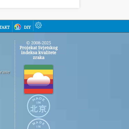
takt
diy
© 2008-2025
Projekat Svjetskog
indeksa kvalitete
zraka
irane