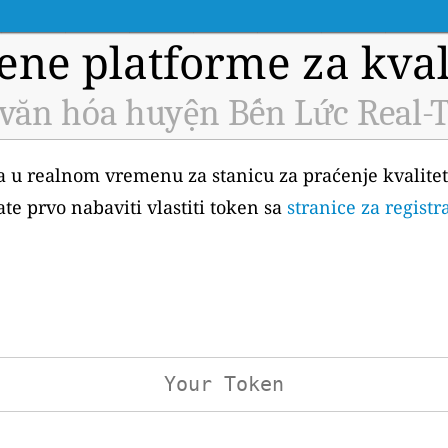
ene platforme za kval
văn hóa huyện Bến Lức Real-T
aka u realnom vremenu za stanicu za praćenje kvalit
e prvo nabaviti vlastiti token sa
stranice za registr