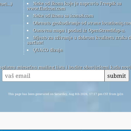
Neke od ikona koje je napravio Freepik sa
ri...)
www.flaticon.com
Neke od ikona sa icons8.com
Obrnuto geokodiranje od strane locationiq.co
Osnovna mapa i podaci iz OpenStreetMap-a.
Mjesto za uživanje u dobrom kvalitetu zraka 
surfate!
QUACO dizajn
esplatnu mjesečnu mailing listu i budite obaviješteni kada nov
submit
This page has been generated on Saturday, Aug 8th 2026, 17:17 pm CST from jp2n