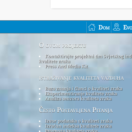
Dom
Ev
O ovom projektu
Kontaktirajte projektni tim Svjetskog in
kvalitete zraka
Press And Media Kit
istraživanje kvaliteta vazduha
Baza znanja i članci o kvaliteti zraka
Eksperimentiranje kvalitete zraka
Analiza senzora kvaliteta zraka
Često Postavljena Pitanja
Izvor podataka o kvaliteti zraka
Izračun indeksa kvalitete zraka
Prognoza kvaliteta zraka