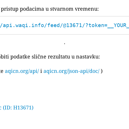
za pristup podacima u stvarnom vremenu:
/api.waqi.info/feed/@13671/?token=__YOUR
.
biti podatke slične rezultatu u nastavku:
ite
aqicn.org/api/
i
aqicn.org/json-api/doc/
)
 (ID: H13671)