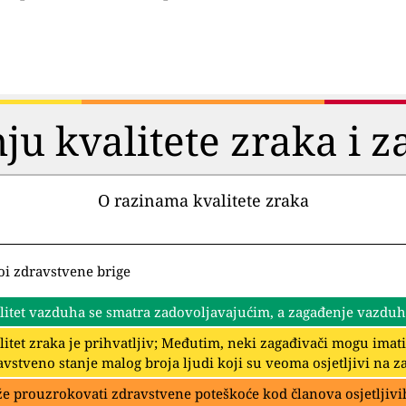
ju kvalitete zraka i z
O razinama kvalitete zraka
oi zdravstvene brige
litet vazduha se smatra zadovoljavajućim, a zagađenje vazduha 
litet zraka je prihvatljiv; Međutim, neki zagađivači mogu imat
avstveno stanje malog broja ljudi koji su veoma osjetljivi na z
e prouzrokovati zdravstvene poteškoće kod članova osjetljivih