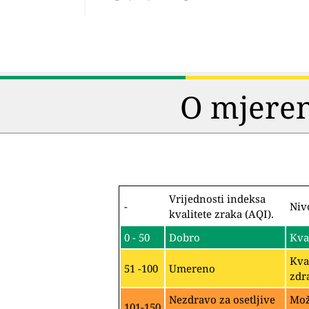
O mjeren
Vrijednosti indeksa
-
Niv
kvalitete zraka (AQI).
0 - 50
Dobro
Kva
Kva
51 -100
Umereno
zdr
Nezdravo za osetljive
Mož
101-150