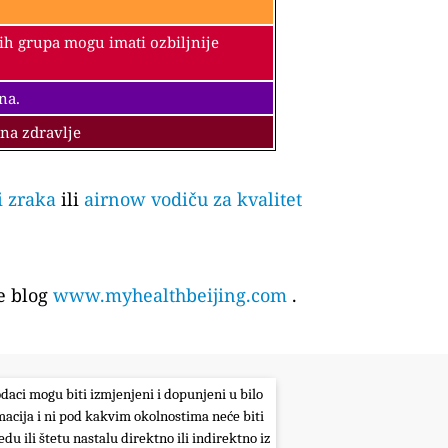
vih grupa mogu imati ozbiljnije
na.
 na zdravlje
i zraka
ili
airnow vodiču za kvalitet
e blog
www.myhealthbeijing.com
.
odaci mogu biti izmjenjeni i dopunjeni u bilo
macija i ni pod kakvim okolnostima neće biti
du ili štetu nastalu direktno ili indirektno iz