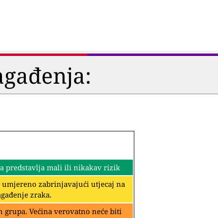
agađenja:
predstavlja mali ili nikakav rizik
i umjereno zabrinjavajući utjecaj na
agađenje zraka.
 grupa. Većina verovatno neće biti