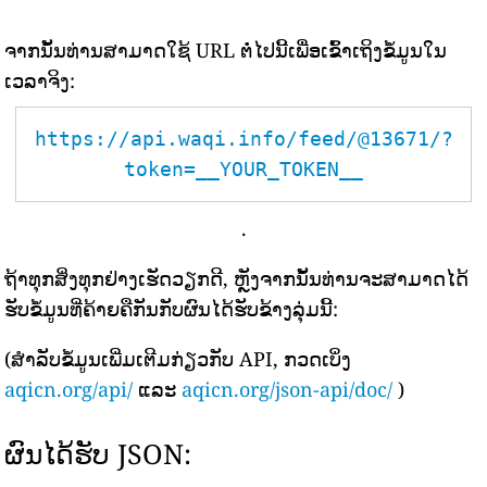
ຈາກນັ້ນທ່ານສາມາດໃຊ້ URL ຕໍ່ໄປນີ້ເພື່ອເຂົ້າເຖິງຂໍ້ມູນໃນ
ເວລາຈິງ:
https://api.waqi.info/feed/@13671/?
token=__YOUR_TOKEN__
.
ຖ້າທຸກສິ່ງທຸກຢ່າງເຮັດວຽກດີ, ຫຼັງຈາກນັ້ນທ່ານຈະສາມາດໄດ້
ຮັບຂໍ້ມູນທີ່ຄ້າຍຄືກັນກັບຜົນໄດ້ຮັບຂ້າງລຸ່ມນີ້:
(ສຳລັບຂໍ້ມູນເພີ່ມເຕີມກ່ຽວກັບ API, ກວດເບິ່ງ
aqicn.org/api/
ແລະ
aqicn.org/json-api/doc/
)
ຜົນໄດ້ຮັບ JSON: