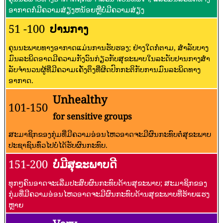
ອາກາດກໍ່ມີຄວາມສ່ຽງຫນ້ອຍຫຼືບໍ່ມີຄວາມສ່ຽງ
51 -100
ປານກາງ
ຄຸນນະພາບທາງອາກາດແມ່ນການຮັບຮອງ; ຢ່າງໃດກໍ່ຕາມ, ສໍາລັບບາງ
ມົນລະພິດອາດມີຄວາມກັງວົນກ່ຽວກັບສຸຂະພາບໃນລະດັບປານກາງສໍາ
ລັບຈໍານວນຜູ້ທີ່ມີຄວາມເຄັ່ງຕຶງທີ່ຜິດປົກກະຕິກັບການມົນລະພິດທາງ
ອາກາດ.
Unhealthy
101-150
for sensitive groups
ສະມາຊິກຂອງກຸ່ມທີ່ມີຄວາມອ່ອນໄຫວອາດຈະມີຜົນກະທົບຕໍ່ສຸຂະພາບ
ປະຊາຊົນທົ່ວໄປບໍ່ໄດ້ຮັບຜົນກະທົບ.
151-200
ບໍ່ມີສຸຂະພາບດີ
ທຸກໆຄົນອາດຈະເລີ່ມປະສົບຜົນກະທົບດ້ານສຸຂະພາບ; ສະມາຊິກຂອງ
ກຸ່ມທີ່ມີຄວາມອ່ອນໄຫວອາດຈະມີຜົນກະທົບດ້ານສຸຂະພາບທີ່ຮ້າຍແຮງ
ຫຼາຍ