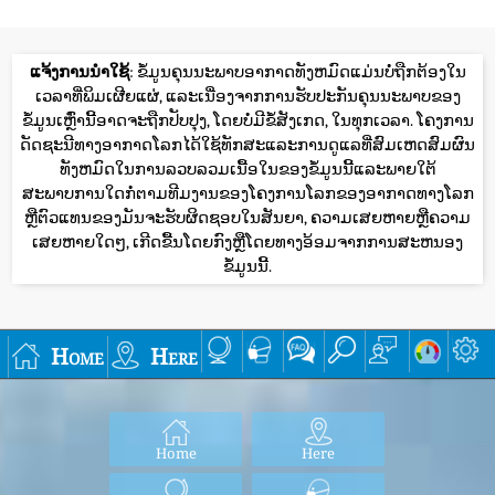
ແຈ້ງການນໍາໃຊ້
: ຂໍ້ມູນຄຸນນະພາບອາກາດທັງຫມົດແມ່ນບໍ່ຖືກຕ້ອງໃນ
ເວລາທີ່ພິມເຜີຍແຜ່, ແລະເນື່ອງຈາກການຮັບປະກັນຄຸນນະພາບຂອງ
ຂໍ້ມູນເຫຼົ່ານີ້ອາດຈະຖືກປັບປຸງ, ໂດຍບໍ່ມີຂໍ້ສັງເກດ, ໃນທຸກເວລາ. ໂຄງການ
ດັດຊະນີທາງອາກາດໂລກໄດ້ໃຊ້ທັກສະແລະການດູແລທີ່ສົມເຫດສົມຜົນ
ທັງຫມົດໃນການລວບລວມເນື້ອໃນຂອງຂໍ້ມູນນີ້ແລະພາຍໃຕ້
ສະພາບການໃດກໍ່ຕາມທີມງານຂອງໂຄງການໂລກຂອງອາກາດທາງໂລກ
ຫຼືຕົວແທນຂອງມັນຈະຮັບຜິດຊອບໃນສັນຍາ, ຄວາມເສຍຫາຍຫຼືຄວາມ
ເສຍຫາຍໃດໆ, ເກີດຂື້ນໂດຍກົງຫຼືໂດຍທາງອ້ອມຈາກການສະຫນອງ
ຂໍ້ມູນນີ້.
Home
Here
Home
Here