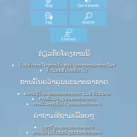
Map
Get a mask!
Faq
Search
Contact
ກ່ຽວກັບໂຄງການນີ້
ຕິດຕໍ່ທີມງານໂຄງການດັດສະນີຄຸນນະພາບອາກາດໂລກ
ກົດ​ແລະ​ສື່​ມວນ​ຊົນ Kit
ການຄົ້ນຄວ້າຄຸນນະພາບອາກາດ
ຄວາມຮູ້ດ້ານຄຸນນະພາບອາກາດ ແລະ ບົດຄວາມ
ການທົດລອງຄຸນນະພາບອາກາດ
ການວິເຄາະເຊັນເຊີຄຸນນະພາບອາກາດ
ຄໍາຖາມທີ່ຖາມເລື້ອຍໆ
ແຫຼ່ງຂໍ້ມູນຄຸນນະພາບອາກາດ
ການຄິດໄລ່ດັດຊະນີຄຸນນະພາບອາກາດ