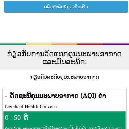
ຄລິກສຳລັບຂໍ້ມູນເພີ່ມເຕີມ
ກ່ຽວກັບການວັດແທກຄຸນນະພາບອາກາດ
ແລະມົນລະພິດ:
ກ່ຽວກັບລະດັບຄຸນນະພາບອາກາດ
-
ດັດຊະນີຄຸນນະພາບອາກາດ (AQI) ຄ່າ
Levels of Health Concern
0 - 50
ດີ
ຄຸນນະພາບທາງອາກາດຖືກພິຈາລະນາເປັນທີ່ພໍໃຈ, ແລະມົນລະພິດທາງ