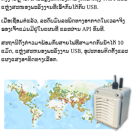
ແຫຼ່ງສະໜອງພະລັງງານທີ່ເຂົ້າກັນໄດ້ກັບ USB.
ເມື່ອເຊື່ອມຕໍ່ແລ້ວ, ລະດັບມົນລະພິດທາງອາກາດໃນເວລາຈິງ
ຂອງເຈົ້າແມ່ນມີຢູ່ໃນແຜນທີ່ ແລະຜ່ານ API ທັນທີ.
ສະຖານີດັ່ງກ່າວມາພ້ອມກັບສາຍໄຟທີ່ສາມາດກັນນ້ໍາໄດ້ 10
ແມັດ, ແຫຼ່ງສະຫນອງພະລັງງານ USB, ອຸປະກອນຕິດຕັ້ງແລະ
ແຜງແສງອາທິດທາງເລືອກ.