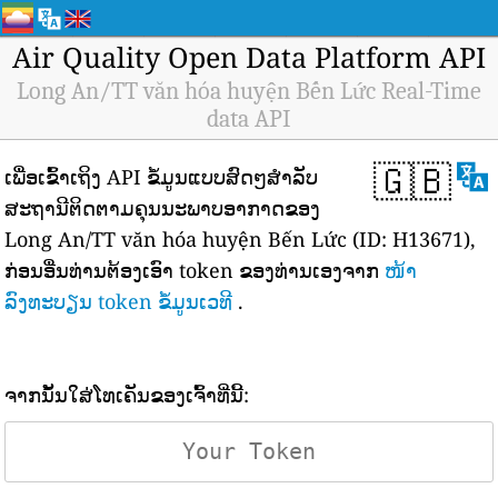
Air Quality Open Data Platform API
Long An/TT văn hóa huyện Bến Lức Real-Time
data API
🇬🇧
ເພື່ອເຂົ້າເຖິງ API ຂໍ້ມູນແບບສົດໆສຳລັບ
ສະຖານີຕິດຕາມຄຸນນະພາບອາກາດຂອງ
Long An/TT văn hóa huyện Bến Lức (ID: H13671),
ກ່ອນອື່ນທ່ານຕ້ອງເອົາ token ຂອງທ່ານເອງຈາກ
ໜ້າ
ລົງທະບຽນ token ຂໍ້ມູນເວທີ
.
ຈາກນັ້ນໃສ່ໂທເຄັນຂອງເຈົ້າທີ່ນີ້: