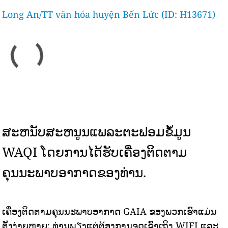
Long An/TT văn hóa huyện Bến Lức (ID: H13671)
ສະຫນັບສະຫນູນແພລະຕະຟອມຂໍ້ມູນ
WAQI ໂດຍການໄດ້ຮັບເຄື່ອງຕິດຕາມ
ຄຸນນະພາບອາກາດຂອງທ່ານ.
ເຄື່ອງຕິດຕາມຄຸນນະພາບອາກາດ GAIA ຂອງພວກເຮົາແມ່ນ
ຕັ້ງງ່າຍຫຼາຍ: ທ່ານພຽງແຕ່ຕ້ອງການຈຸດເຂົ້າເຖິງ WIFI ແລະ