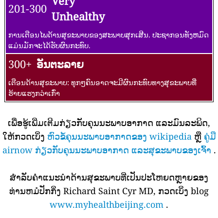
Very
201-300
Unhealthy
ການເຕືອນໄພດ້ານສຸຂະພາບຂອງສະພາບສຸກເສີນ. ປະຊາກອນທັງຫມົດ
ແມ່ນມັກຈະໄດ້ຮັບຜົນກະທົບ.
300+
ອັນຕະລາຍ
ເຕືອນດ້ານສຸຂະພາບ: ທຸກໆຄົນອາດຈະມີຜົນກະທົບທາງສຸຂະພາບທີ່
ຮ້າຍແຮງກວ່າເກົ່າ
ເພື່ອຮູ້ເພີ່ມເຕີມກ່ຽວກັບຄຸນນະພາບອາກາດ ແລະມົນລະພິດ,
ໃຫ້ກວດເບິ່ງ
ຫົວຂໍ້ຄຸນນະພາບອາກາດຂອງ wikipedia
ຫຼື
ຄູ່ມື
airnow ກ່ຽວກັບຄຸນນະພາບອາກາດ ແລະສຸຂະພາບຂອງເຈົ້າ
.
ສໍາລັບຄໍາແນະນໍາດ້ານສຸຂະພາບທີ່ເປັນປະໂຫຍດຫຼາຍຂອງ
ທ່ານຫມໍປັກກິ່ງ Richard Saint Cyr MD, ກວດເບິ່ງ blog
www.myhealthbeijing.com
.