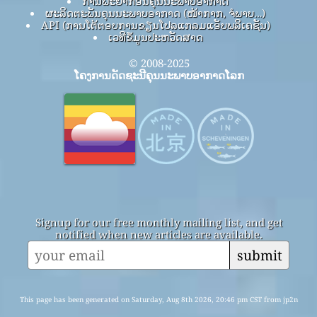
ການພະຍາກອນຄຸນນະພາບອາກາດ
ຜະລິດຕະພັນຄຸນນະພາບອາກາດ (ໜ້າກາກ, ຈໍພາບ…)
API (ການໂຕ້ຕອບການຂຽນໂປລແກລມແອັບພລິເຄຊັນ)
ເວທີຂໍ້ມູນປະຫວັດສາດ
© 2008-2025
ໂຄງການດັດຊະນີຄຸນນະພາບອາກາດໂລກ
Signup for our free monthly mailing list, and get
notified when new articles are available.
submit
This page has been generated on Saturday, Aug 8th 2026, 20:46 pm CST from jp2n