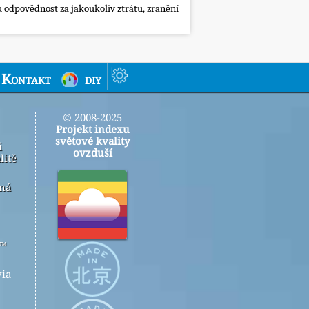
 odpovědnost za jakoukoliv ztrátu, zranění
Kontakt
diy
© 2008-2025
Projekt indexu
světové kvality
i
ovzduší
litě
ená
r™
ia