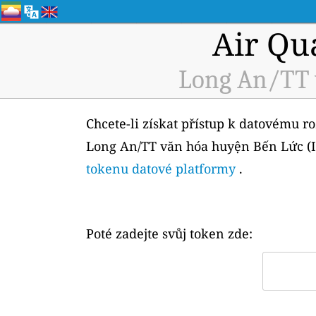
Air Qu
Long An/TT 
Chcete-li získat přístup k datovému r
Long An/TT văn hóa huyện Bến Lức (ID
tokenu datové platformy
.
Poté zadejte svůj token zde: