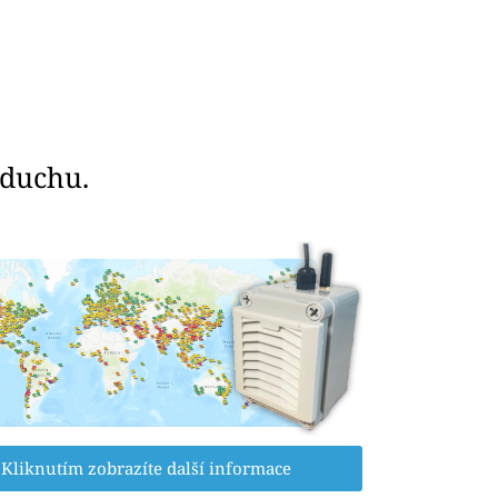
zduchu.
Kliknutím zobrazíte další informace