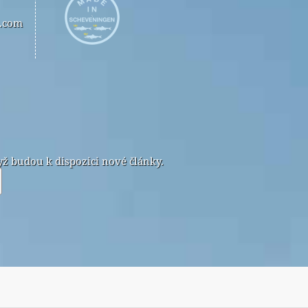
n.com
ž budou k dispozici nové články.