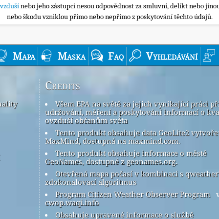
ovzduší
nebo jeho zástupci nesou odpovědnost za smluvní, delikt nebo jinou
nebo škodu vzniklou přímo nebo nepřímo z poskytování těchto údajů.
Mapa
Maska
Faq
Vyhledávání
Credits
ality
Všem EPA na světě za jejich vynikající práci př
udržování, měření a poskytování informací o kva
ovzduší občanům světa
Tento produkt obsahuje data GeoLite2 vytvoř
MaxMind, dostupná na maxmind.com.
Tento produkt obsahuje informace o městě
GeoNames, dostupné z geonames.org.
Otevřená mapa počasí v kombinaci s qweathe
zdokonalovací algoritmus
Program Citizen Weather Observer Program
v
cwop.waqi.info
Obsahuje upravené informace o službě