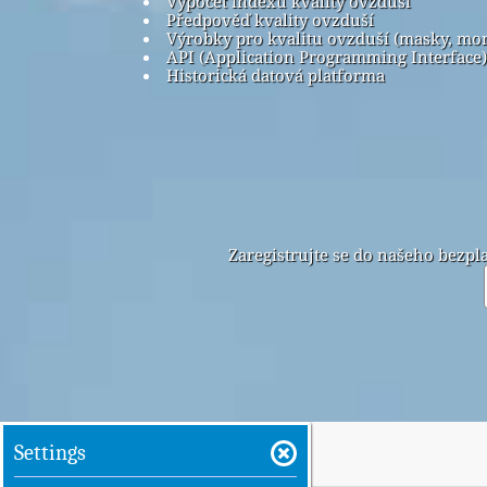
Výpočet indexu kvality ovzduší
Předpověď kvality ovzduší
Výrobky pro kvalitu ovzduší (masky, mo
API (Application Programming Interface)
Historická datová platforma
Zaregistrujte se do našeho bezp
Settings