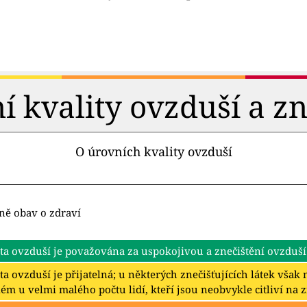
 kvality ovzduší a zn
O úrovních kvality ovzduší
ně obav o zdraví
ta ovzduší je považována za uspokojivou a znečištění ovzduší
ta ovzduší je přijatelná; u některých znečišťujících látek vša
ém u velmi malého počtu lidí, kteří jsou neobvykle citliví na 