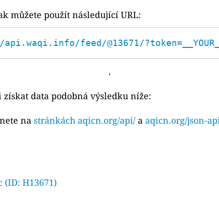
ak můžete použít následující URL:
/api.waqi.info/feed/@13671/?token=__YOUR
.
 získat data podobná výsledku níže:
znete na
stránkách aqicn.org/api/
a
aqicn.org/json-ap
 (ID: H13671)