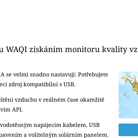
u WAQI získáním monitoru kvality v
A se velmi snadno nastavují: Potřebujete
cí zdroj kompatibilní s USB.
čištění vzduchu v reálném čase okamžitě
tvím API.
m vodotěsným napájecím kabelem, USB
bavením a volitelným solárním panelem.