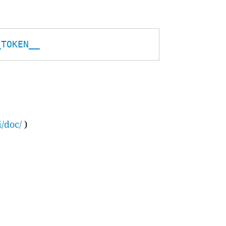
_TOKEN__
i/doc/
)