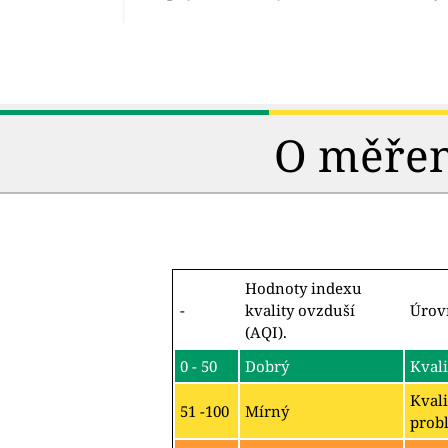
O měření
Hodnoty indexu
-
kvality ovzduší
Úrov
(AQI).
0 - 50
Dobrý
Kvali
Kvali
51 -100
Mírný
probl