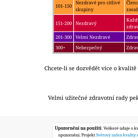
Nezdravé pro citlivé
Člen
101-150
skupiny
zasa
Každý
151-200
Nezdravý
zdra
201-300
Velmi Nezdravé
Zdrav
300+
Nebezpečný
Zdra
Chcete-li se dozvědět více o kvalitě
Velmi užitečné zdravotní rady pe
Upozornění na použití
: Veškeré údaje o k
upozornění. Projekt
Světový index kvality