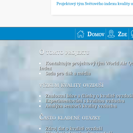
Projektový tým Světového indexu kvality 
Domov
Zde
O tomto projektu
Kontaktujte projektový tým World Air Qu
Index
Sada pro tisk a média
výzkum kvality ovzduší
Znalostní báze a články o kvalitě ovzduší
Experimentování s kvalitou vzduchu
Analýza senzorů kvality vzduchu
Často kladené otázky
Zdroj dat o kvalitě ovzduší