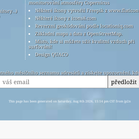
monitorování atmosféry Copernicus
Některé ikony vytvořil Freepik z www.flatico
nitory…)
Některé ikony z icons8.com
Reverzní geokódování podle locationiq.com
Základní mapa a data z OpenStreetMap.
Místo, kde si můžete užít kvalitní vzduch při
surfování!
Design QUACO
latného měsíčního seznamu adresátů a získejte upozornění, kdy
předložit
This page has been generated on Saturday, Aug 8th 2026, 15:14 pm CST from jp2n