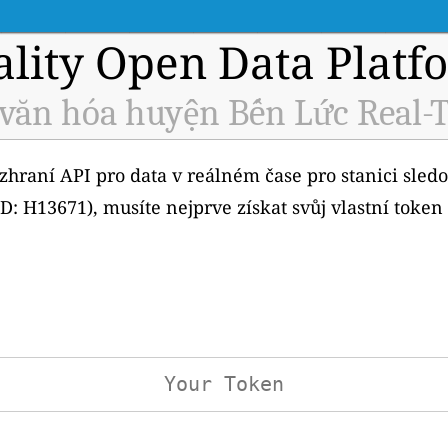
ality Open Data Platf
văn hóa huyện Bến Lức Real-T
ozhraní API pro data v reálném čase pro stanici sledo
: H13671), musíte nejprve získat svůj vlastní toke