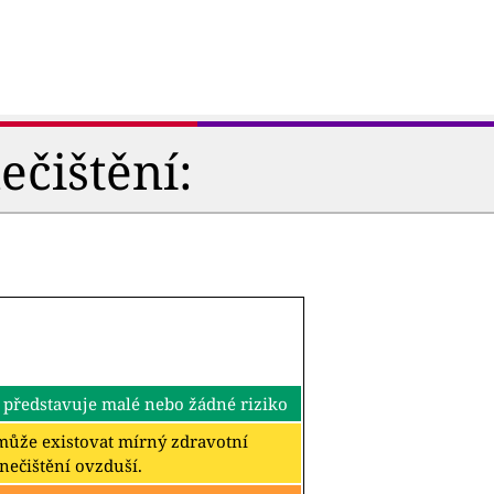
ečištění:
 představuje malé nebo žádné riziko
k může existovat mírný zdravotní
znečištění ovzduší.