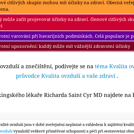
ové citlivých skupin mohou mít účinky na zdraví. Obecná veř
žena.
 může začít projevovat účinky na zdraví. členové citlivých s
ví
otní varování při havarijních podmínkách. Celá populace je 
votní upozornění: každý může mít vážnější zdravotní účinky
 ovzduší a znečištění, podívejte se na
téma Kvalita o
průvodce Kvalita ovzduší a vaše zdraví
.
kingského lékaře Richarda Saint Cyr MD najdete na
valitě ovzduší jsou v době zveřejnění neplatné a vzhledem k zajištění kva
 ovzduší
vynaložil veškeré přiměřené schopnosti a péči při sestavování obs