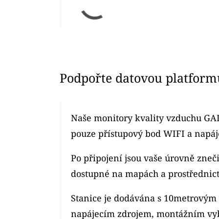
Podpořte datovou platform
Naše monitory kvality vzduchu GAI
pouze přístupový bod WIFI a napáje
Po připojení jsou vaše úrovně zne
dostupné na mapách a prostřednic
Stanice je dodávána s 10metrový
napájecím zdrojem, montážním vy