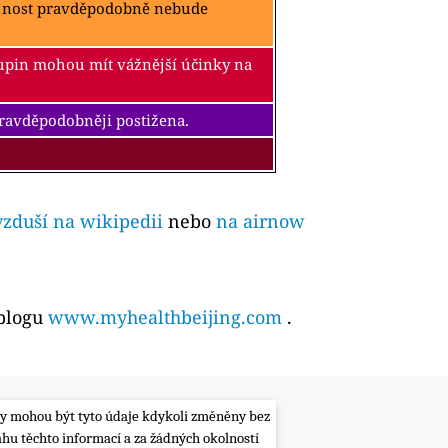
ejnost pravděpodobně nebude
kupin mohou mít vážnější účinky na
pravděpodobněji postižena.
vzduší na wikipedii
nebo
na airnow
 blogu
www.myhealthbeijing.com
.
lity mohou být tyto údaje kdykoli změněny bez
ahu těchto informací a za žádných okolností