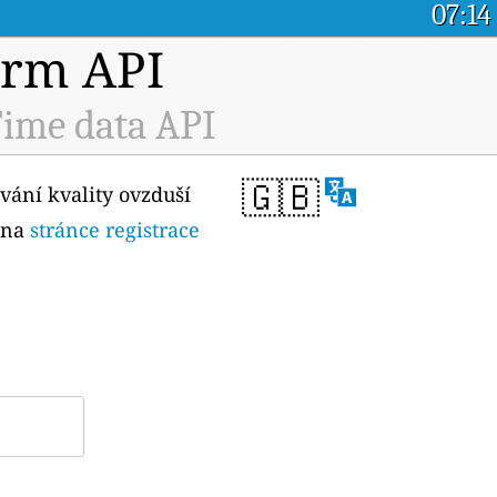
07:14
orm API
ime data API
🇬🇧
vání kvality ovzduší
n na
stránce registrace