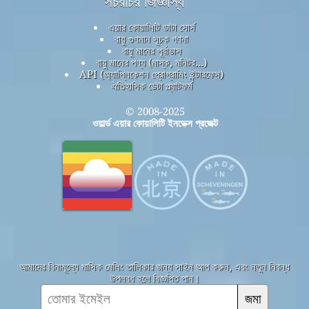
সচরাচর জিজ্ঞাস্য
এয়ার কোয়ালিটি ডাটা সোর্স
বায়ু গুণমান সূচক গণনা
বায়ু মানের পূর্বাভাস
বায়ু মানের পণ্য (মাস্ক, মনিটর...)
API (অ্যাপ্লিকেশন প্রোগ্রামিং ইন্টারফেস)
ঐতিহাসিক ডেটা প্ল্যাটফর্ম
© 2008-2025
ওয়ার্ল্ড এয়ার কোয়ালিটি ইনডেক্স প্রজেক্ট
আমাদের বিনামূল্যে মাসিক মেলিং তালিকার জন্য সাইন আপ করুন, এবং নতুন নিবন্ধ
উপলব্ধ হলে বিজ্ঞপ্তি পান।
জমা