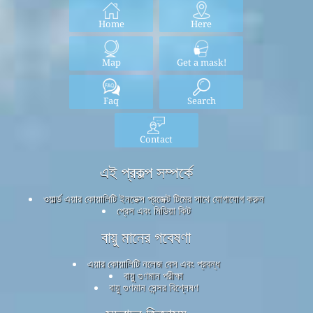
Home
Here
Map
Get a mask!
Faq
Search
Contact
এই প্রকল্প সম্পর্কে
ওয়ার্ল্ড এয়ার কোয়ালিটি ইনডেক্স প্রজেক্ট টিমের সাথে যোগাযোগ করুন
প্রেস এবং মিডিয়া কিট
বায়ু মানের গবেষণা
এয়ার কোয়ালিটি নলেজ বেস এবং প্রবন্ধ
বায়ু গুণমান পরীক্ষা
বায়ু গুণমান সেন্সর বিশ্লেষণ