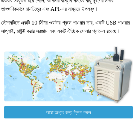
একবার সংযুক্ত হয়ে গেলে, আপনার বাস্তব সময়ের বায়ু দূষণের মাত্রা
তাৎক্ষণিকভাবে মানচিত্রে এবং API-এর মাধ্যমে উপলব্ধ।
স্টেশনটিতে একটি 10-মিটার ওয়াটার-প্রুফ পাওয়ার তার, একটি USB পাওয়ার
সাপ্লাই, মাউন্ট করার সরঞ্জাম এবং একটি ঐচ্ছিক সোলার প্যানেল রয়েছে।
আরো তথ্যের জন্য ক্লিক করুন