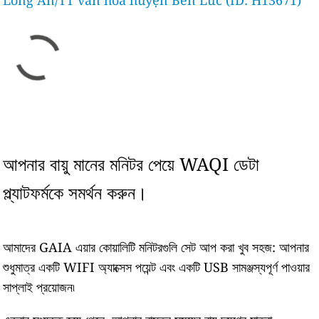
Long An/TT văn hóa huyện Bến Lức (ID: H13671)
আপনার বায়ু মানের মনিটর পেয়ে WAQI ডেটা
প্ল্যাটফর্মকে সমর্থন করুন।
আমাদের GAIA এয়ার কোয়ালিটি মনিটরগুলি সেট আপ করা খুব সহজ: আপনার
শুধুমাত্র একটি WIFI অ্যাক্সেস পয়েন্ট এবং একটি USB সামঞ্জস্যপূর্ণ পাওয়ার
সাপ্লাই প্রয়োজন৷