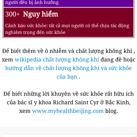
người đều bị ảnh hưởng.
300+
Nguy hiểm
Cảnh báo sức khỏe: tất cả mọi người có thể chịu tác động
nghiêm trọng đến sức khỏe
Để biết thêm về ô nhiễm và chất lượng không khí ,
xem
wikipedia chất lượng không khí
đang đề hoặc
hướng dẫn về chất lượng không khí và sức khỏe
của bạn
.
Để biết những lời khuyên về sức khỏe rất hữu ích
của bác sĩ y khoa Richard Saint Cyr ở Bắc Kinh,
xem
www.myhealthbeijing.com
blog.