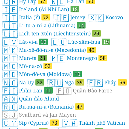
🇬🇷
🇳🇱
Hy Lạp
57
Hà Lan
50
🇮🇪
Ireland (Ái Nhĩ Lan)
18
🇮🇹
🇯🇪
🇽🇰
Italia (Ý)
72
Jersey
Kosovo
🇱🇹
Li-tu-a-ni-a (Lithuania)
14
🇱🇮
Lich-ten-xtên (Liechtenstein)
29
🇱🇻
🇱🇺
Lát-vi-a
10
Lúc-xăm-bua
19
🇲🇰
Ma-xê-đô-ni-a (Macedonia)
49
🇲🇹
🇲🇪
Man-ta
23
Montenegro
58
🇲🇨
Mô-na-cô
52
🇲🇩
Môn-đô-va (Moldova)
10
🇳🇴
🇷🇺
🇫🇷
Na Uy
22
Nga
39
Pháp
56
🇫🇮
🇫🇴
Phần Lan
11
Quần Đảo Faroe
🇦🇽
Quần đảo Aland
🇷🇴
Ru-ma-ni-a (Romania)
47
🇸🇯
Svalbard và Jan Mayen
🇨🇾
🇻🇦
Síp (Cyprus)
73
Thành phố Vatican