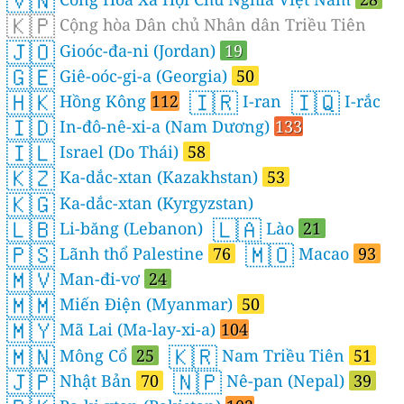
🇻🇳
🇰🇵
Cộng hòa Dân chủ Nhân dân Triều Tiên
🇯🇴
Gioóc-đa-ni (Jordan)
19
🇬🇪
Giê-oóc-gi-a (Georgia)
50
🇭🇰
🇮🇷
🇮🇶
Hồng Kông
112
I-ran
I-rắc
🇮🇩
In-đô-nê-xi-a (Nam Dương)
133
🇮🇱
Israel (Do Thái)
58
🇰🇿
Ka-dắc-xtan (Kazakhstan)
53
🇰🇬
Ka-dắc-xtan (Kyrgyzstan)
🇱🇧
🇱🇦
Li-băng (Lebanon)
Lào
21
🇵🇸
🇲🇴
Lãnh thổ Palestine
76
Macao
93
🇲🇻
Man-đi-vơ
24
🇲🇲
Miến Điện (Myanmar)
50
🇲🇾
Mã Lai (Ma-lay-xi-a)
104
🇲🇳
🇰🇷
Mông Cổ
25
Nam Triều Tiên
51
🇯🇵
🇳🇵
Nhật Bản
70
Nê-pan (Nepal)
39