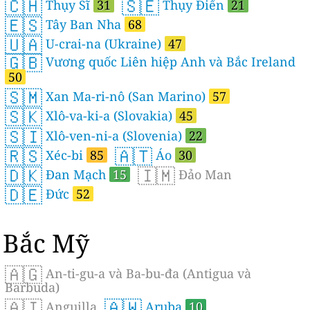
🇨🇭
🇸🇪
Thụy Sĩ
31
Thụy Điển
21
🇪🇸
Tây Ban Nha
68
🇺🇦
U-crai-na (Ukraine)
47
🇬🇧
Vương quốc Liên hiệp Anh và Bắc Ireland
50
🇸🇲
Xan Ma-ri-nô (San Marino)
57
🇸🇰
Xlô-va-ki-a (Slovakia)
45
🇸🇮
Xlô-ven-ni-a (Slovenia)
22
🇷🇸
🇦🇹
Xéc-bi
85
Áo
30
🇩🇰
🇮🇲
Đan Mạch
15
Đảo Man
🇩🇪
Đức
52
Bắc Mỹ
🇦🇬
An-ti-gu-a và Ba-bu-đa (Antigua và
Barbuda)
🇦🇮
🇦🇼
Anguilla
Aruba
10