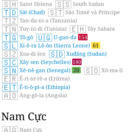
🇸🇭
🇸🇸
Saint Helena
South Sudan
🇹🇩
🇸🇹
Sát (Chad)
Săo Tomé và Príncipe
🇹🇿
Tan-da-ni-a (Tanzania)
🇹🇳
🇪🇭
Tuy-ni-di (Tunisia)
Tây Sahara
🇹🇬
🇺🇬
Tô-gô
U-gan-đa
154
🇸🇱
Xi-ê-ra Lê-ôn (Sierra Leone)
61
🇸🇿
🇸🇩
Xoa-di-len
Xuđăng (Sudan)
🇸🇨
Xây sen (Seychelles)
180
🇸🇳
🇸🇴
Xê-nê-gan (Senegal)
20
Xô-ma-li
🇪🇷
Ê-ri-tơ-rê-a (Eritrea)
🇪🇹
Ê-ti-ô-pi-a (Ethiopia)
🇦🇴
Ăng-gô-la (Angola)
Nam Cực
🇦🇶
Nam Cực