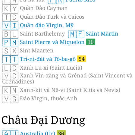
🇰🇾
Quần Đảo Cayman
🇹🇨
Quần Đảo Turk và Caicos
🇻🇮
Quần đảo Virgin, Mỹ
🇧🇱
🇲🇫
Saint Barthelemy
Saint Martin
🇵🇲
Saint Pierre và Miquelon
10
🇸🇽
Sint Maarten
🇹🇹
Tri-ni-đát và Tô-ba-gô
54
🇱🇨
Xanh Lu-xi (Saint Lucia)
🇻🇨
Xanh Vin-xăng và Grênad (Saint Vincent và
Grenadines)
🇰🇳
Xanh-kít và Nê-vi (Saint Kitts và Nevis)
🇻🇬
Đảo Virgin, thuộc Anh
Châu Đại Dương
🇦🇺
Australia (Úc)
36