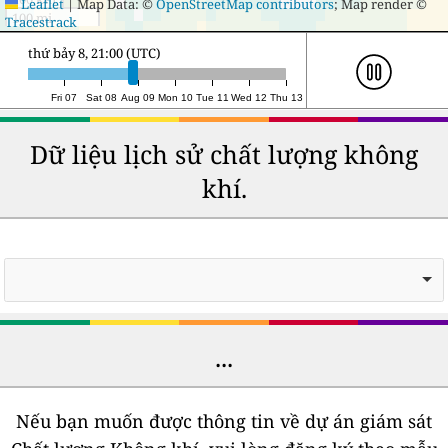
Leaflet
|
Map Data: ©
OpenStreetMap contributors
; Map render ©
100 mi
Tracestrack
chủ nhật 9, 19:00 (UTC)
Fri 07
Sat 08
Aug 09
Mon 10
Tue 11
Wed 12
Thu 13
Dữ liệu lịch sử chất lượng không
khí.
...
Nếu bạn muốn được thông tin về dự án giám sát