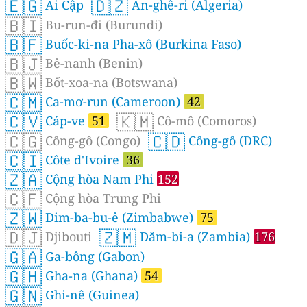
🇪🇬
🇩🇿
Ai Cập
An-ghê-ri (Algeria)
🇧🇮
Bu-run-đi (Burundi)
🇧🇫
Buốc-ki-na Pha-xô (Burkina Faso)
🇧🇯
Bê-nanh (Benin)
🇧🇼
Bốt-xoa-na (Botswana)
🇨🇲
Ca-mơ-run (Cameroon)
42
🇨🇻
🇰🇲
Cáp-ve
51
Cô-mô (Comoros)
🇨🇬
🇨🇩
Công-gô (Congo)
Công-gô (DRC)
🇨🇮
Côte d'Ivoire
36
🇿🇦
Cộng hòa Nam Phi
152
🇨🇫
Cộng hòa Trung Phi
🇿🇼
Dim-ba-bu-ê (Zimbabwe)
75
🇩🇯
🇿🇲
Djibouti
Dăm-bi-a (Zambia)
176
🇬🇦
Ga-bông (Gabon)
🇬🇭
Gha-na (Ghana)
54
🇬🇳
Ghi-nê (Guinea)