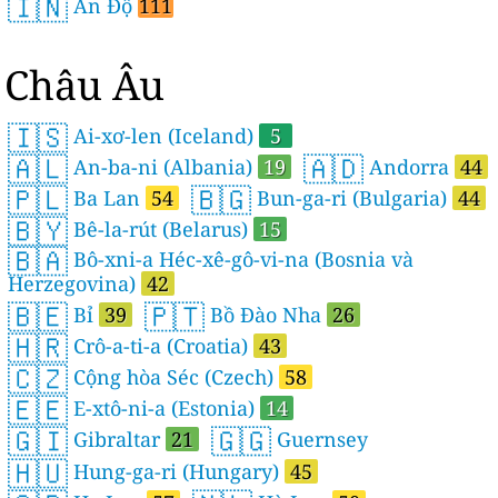
🇮🇳
Ấn Độ
111
Châu Âu
🇮🇸
Ai-xơ-len (Iceland)
5
🇦🇱
🇦🇩
An-ba-ni (Albania)
19
Andorra
44
🇵🇱
🇧🇬
Ba Lan
54
Bun-ga-ri (Bulgaria)
44
🇧🇾
Bê-la-rút (Belarus)
15
🇧🇦
Bô-xni-a Héc-xê-gô-vi-na (Bosnia và
Herzegovina)
42
🇧🇪
🇵🇹
Bỉ
39
Bồ Đào Nha
26
🇭🇷
Crô-a-ti-a (Croatia)
43
🇨🇿
Cộng hòa Séc (Czech)
58
🇪🇪
E-xtô-ni-a (Estonia)
14
🇬🇮
🇬🇬
Gibraltar
21
Guernsey
🇭🇺
Hung-ga-ri (Hungary)
45