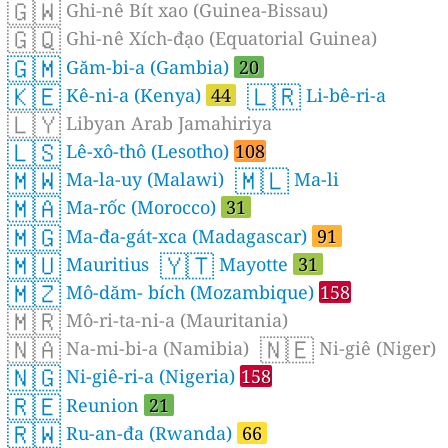
🇬🇼
Ghi-nê Bít xao (Guinea-Bissau)
🇬🇶
Ghi-nê Xích-đạo (Equatorial Guinea)
🇬🇲
Găm-bi-a (Gambia)
20
🇰🇪
🇱🇷
Kê-ni-a (Kenya)
44
Li-bê-ri-a
🇱🇾
Libyan Arab Jamahiriya
🇱🇸
Lê-xô-thô (Lesotho)
108
🇲🇼
🇲🇱
Ma-la-uy (Malawi)
Ma-li
🇲🇦
Ma-rốc (Morocco)
31
🇲🇬
Ma-đa-gát-xca (Madagascar)
91
🇲🇺
🇾🇹
Mauritius
Mayotte
31
🇲🇿
Mô-dăm- bích (Mozambique)
158
🇲🇷
Mô-ri-ta-ni-a (Mauritania)
🇳🇦
🇳🇪
Na-mi-bi-a (Namibia)
Ni-giê (Niger)
🇳🇬
Ni-giê-ri-a (Nigeria)
158
🇷🇪
Reunion
21
🇷🇼
Ru-an-đa (Rwanda)
66