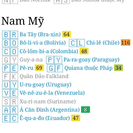
Nam Mỹ
🇧🇷
Ba Tây (Bra-xin)
64
🇧🇴
🇨🇱
Bô-li-vi-a (Bolivia)
Chi-lê (Chile)
116
🇨🇴
Cô-lôm-bi-a (Colombia)
48
🇬🇾
🇵🇾
Guy-a-na
Pa-ra-goay (Paraguay)
🇵🇪
🇬🇫
Pê-ru
69
Quiana thuộc Pháp
34
🇫🇰
Quần Đảo Falkland
🇺🇾
U-ru-goay (Uruguay)
🇻🇪
Vê-nê-zu-ê-la (Venezuela)
🇸🇷
Xu-ri-nam (Suriname)
🇦🇷
Á Căn Đình (Argentina)
8
🇪🇨
Ê-qu-a-đo (Ecuador)
47