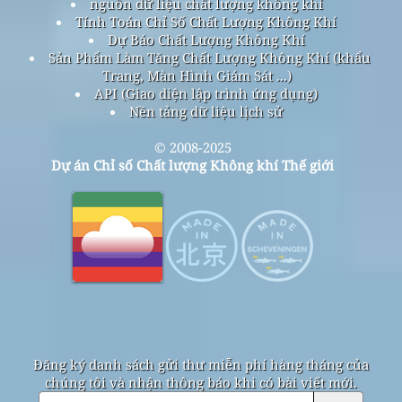
nguồn dữ liệu chất lượng không khí
Tính Toán Chỉ Số Chất Lượng Không Khí
Dự Báo Chất Lượng Không Khí
Sản Phẩm Làm Tăng Chất Lượng Không Khí (khẩu
Trang, Màn Hình Giám Sát ...)
API (Giao diện lập trình ứng dụng)
Nền tảng dữ liệu lịch sử
© 2008-2025
Dự án Chỉ số Chất lượng Không khí Thế giới
Đăng ký danh sách gửi thư miễn phí hàng tháng của
chúng tôi và nhận thông báo khi có bài viết mới.