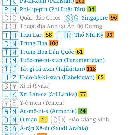
🇵🇰
Pa-ki-xtan (Pakistan)
103
🇵🇭
Phi-líp-pin (Phi Luật Tân)
34
🇨🇨
🇸🇬
Quần đảo Cocos
Singapore
96
🇮🇴
Thuộc địa Anh tại Ấn Độ Dương
🇹🇭
🇹🇷
Thái Lan
58
Thổ Nhĩ Kỳ
96
🇨🇳
Trung Hoa
104
🇹🇼
Trung Hoa Dân Quốc
61
🇹🇲
Tuốc-mê-ni-xtan (Turkmenistan)
🇹🇯
Tát-gi-ki-xtan (Tajikistan)
118
🇺🇿
U-dơ-bê-ki-xtan (Uzbekistan)
65
🇸🇾
Xi-ri (Syria)
🇱🇰
Xri Lan-ca (Sri Lanka)
77
🇾🇪
Y-ê-men (Yemen)
🇦🇲
Ác-mê-ni-a (Armenia)
24
🇴🇲
🇨🇽
Ô-man
70
Đảo Giáng Sinh
🇸🇦
Ả-rập Xê-út (Saudi Arabia)