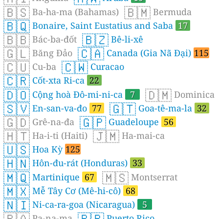
🇧🇸
🇧🇲
Ba-ha-ma (Bahamas)
Bermuda
🇧🇶
Bonaire, Saint Eustatius and Saba
17
🇧🇧
🇧🇿
Bác-ba-đốt
Bê-li-xê
🇬🇱
🇨🇦
Băng Đảo
Canada (Gia Nã Đại)
115
🇨🇺
🇨🇼
Cu-ba
Curacao
🇨🇷
Cốt-xta Ri-ca
22
🇩🇴
🇩🇲
Cộng hoà Đô-mi-ni-ca
7
Dominica
🇸🇻
🇬🇹
En-san-va-đo
77
Goa-tê-ma-la
32
🇬🇩
🇬🇵
Grê-na-đa
Guadeloupe
56
🇭🇹
🇯🇲
Ha-i-ti (Haiti)
Ha-mai-ca
🇺🇸
Hoa Kỳ
125
🇭🇳
Hôn-đu-rát (Honduras)
33
🇲🇶
🇲🇸
Martinique
67
Montserrat
🇲🇽
Mễ Tây Cơ (Mê-hi-cô)
68
🇳🇮
Ni-ca-ra-goa (Nicaragua)
5
🇵🇦
🇵🇷
Pa-na-ma
Puerto Rico