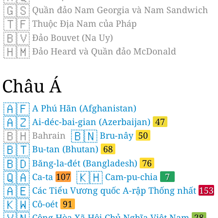
🇬🇸
Quần đảo Nam Georgia và Nam Sandwich
🇹🇫
Thuộc Địa Nam của Pháp
🇧🇻
Đảo Bouvet (Na Uy)
🇭🇲
Đảo Heard và Quần đảo McDonald
Châu Á
🇦🇫
A Phú Hãn (Afghanistan)
🇦🇿
Ai-déc-bai-gian (Azerbaijan)
47
🇧🇭
🇧🇳
Bahrain
Bru-nây
50
🇧🇹
Bu-tan (Bhutan)
68
🇧🇩
Băng-la-đét (Bangladesh)
76
🇶🇦
🇰🇭
Ca-ta
107
Cam-pu-chia
7
🇦🇪
Các Tiểu Vương quốc A-rập Thống nhất
153
🇰🇼
Cô-oét
91
Công Hòa Xã Hội Chủ Nghĩa Việt Nam
28