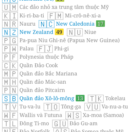
🇺🇲
Các đảo nhỏ xa trung tâm thuộc Mỹ
🇰🇮
🇫🇲
Ki-ri-ba-ti
Mi-crô-nê-xi-a
🇳🇷
🇳🇨
Nauru
New Caledonia
17
🇳🇿
🇳🇺
New Zealand
49
Niue
🇵🇬
Pa-pua Niu Ghi-nê (Papua New Guinea)
🇵🇼
🇫🇯
Palau
Phi-gi
🇵🇫
Polynesia thuộc Pháp
🇨🇰
Quần Đảo Cook
🇲🇵
Quần đảo Bắc Mariana
🇲🇭
Quần đảo Mác-san
🇵🇳
Quần đảo Pitcairn
🇸🇧
🇹🇰
Quần đảo Xô-lô-mông
13
Tokelau
🇹🇻
🇹🇴
🇻🇺
Tu-va-lu
Tông-ga
Va-nu-a-tu
🇼🇫
🇼🇸
Wallis và Futuna
Xa-moa (Samoa)
🇹🇱
🇬🇺
Ðông Ti-mo
Đảo Gu-am
🇳🇫
🇦🇸
Đảo Norfolk
Đảo Somoa thuộc Mỹ