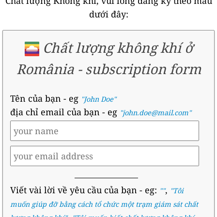
Chất lượng Không khí, vui lòng đăng ký theo mẫu
dưới đây:
Chất lượng không khí ở
România
-
subscription form
Tên của bạn
- eg
"John Doe"
địa chỉ email của bạn
- eg
"john.doe@mail.com"
Viết vài lời về yêu cầu của bạn
- eg:
,
""
"
Tôi
muốn giúp đỡ bằng cách tổ chức một trạm giám sát chất
,