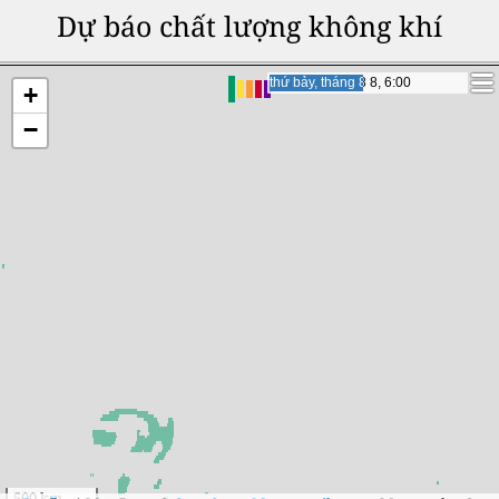
Dự báo chất lượng không khí
chủ nhật, tháng 8 9, 3:00
chủ nhật, tháng 8 9, 3:00
+
−
500 km