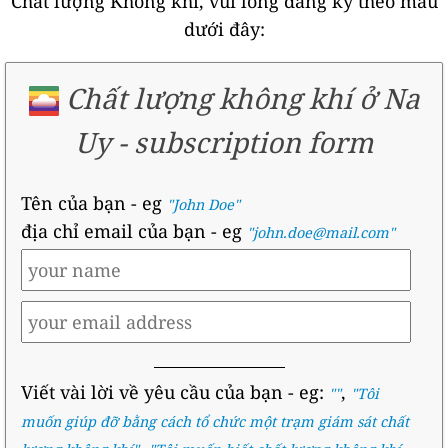
Chất lượng Không khí, vui lòng đăng ký theo mẫu
dưới đây:
Chất lượng không khí ở Na
Uy
-
subscription form
Tên của bạn
- eg
"John Doe"
địa chỉ email của bạn
- eg
"john.doe@mail.com"
Viết vài lời về yêu cầu của bạn
- eg:
,
""
"
Tôi
muốn giúp đỡ bằng cách tổ chức một trạm giám sát chất
,