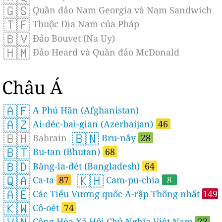
🇬🇸
Quần đảo Nam Georgia và Nam Sandwich
🇹🇫
Thuộc Địa Nam của Pháp
🇧🇻
Đảo Bouvet (Na Uy)
🇭🇲
Đảo Heard và Quần đảo McDonald
Châu Á
🇦🇫
A Phú Hãn (Afghanistan)
🇦🇿
Ai-déc-bai-gian (Azerbaijan)
46
🇧🇭
🇧🇳
Bahrain
Bru-nây
28
🇧🇹
Bu-tan (Bhutan)
68
🇧🇩
Băng-la-đét (Bangladesh)
64
🇶🇦
🇰🇭
Ca-ta
87
Cam-pu-chia
8
🇦🇪
Các Tiểu Vương quốc A-rập Thống nhất
149
🇰🇼
Cô-oét
74
Công Hòa Xã Hội Chủ Nghĩa Việt Nam
23