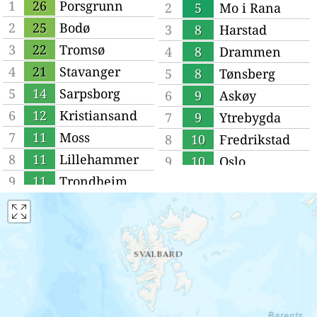
1
26
Porsgrunn
2
5
Mo i Rana
2
25
Bodø
3
8
Harstad
3
22
Tromsø
4
8
Drammen
4
21
Stavanger
5
8
Tønsberg
5
14
Sarpsborg
6
9
Askøy
6
12
Kristiansand
7
9
Ytrebygda
7
11
Moss
8
10
Fredrikstad
8
11
Lillehammer
9
10
Oslo
9
11
Trondheim
10
10
Bergen