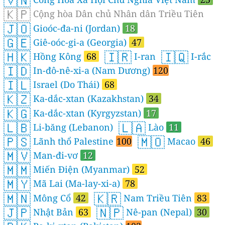
🇻🇳
🇰🇵
Cộng hòa Dân chủ Nhân dân Triều Tiên
🇯🇴
Gioóc-đa-ni (Jordan)
18
🇬🇪
Giê-oóc-gi-a (Georgia)
47
🇭🇰
🇮🇷
🇮🇶
Hồng Kông
68
I-ran
I-rắc
🇮🇩
In-đô-nê-xi-a (Nam Dương)
120
🇮🇱
Israel (Do Thái)
68
🇰🇿
Ka-dắc-xtan (Kazakhstan)
34
🇰🇬
Ka-dắc-xtan (Kyrgyzstan)
17
🇱🇧
🇱🇦
Li-băng (Lebanon)
Lào
11
🇵🇸
🇲🇴
Lãnh thổ Palestine
100
Macao
46
🇲🇻
Man-đi-vơ
12
🇲🇲
Miến Điện (Myanmar)
52
🇲🇾
Mã Lai (Ma-lay-xi-a)
78
🇲🇳
🇰🇷
Mông Cổ
42
Nam Triều Tiên
83
🇯🇵
🇳🇵
Nhật Bản
63
Nê-pan (Nepal)
30