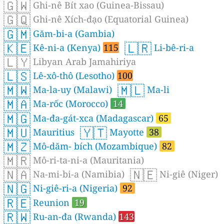
🇬🇼
Ghi-nê Bít xao (Guinea-Bissau)
🇬🇶
Ghi-nê Xích-đạo (Equatorial Guinea)
🇬🇲
Găm-bi-a (Gambia)
🇰🇪
🇱🇷
Kê-ni-a (Kenya)
115
Li-bê-ri-a
🇱🇾
Libyan Arab Jamahiriya
🇱🇸
Lê-xô-thô (Lesotho)
100
🇲🇼
🇲🇱
Ma-la-uy (Malawi)
Ma-li
🇲🇦
Ma-rốc (Morocco)
14
🇲🇬
Ma-đa-gát-xca (Madagascar)
65
🇲🇺
🇾🇹
Mauritius
Mayotte
38
🇲🇿
Mô-dăm- bích (Mozambique)
82
🇲🇷
Mô-ri-ta-ni-a (Mauritania)
🇳🇦
🇳🇪
Na-mi-bi-a (Namibia)
Ni-giê (Niger)
🇳🇬
Ni-giê-ri-a (Nigeria)
92
🇷🇪
Reunion
19
🇷🇼
Ru-an-đa (Rwanda)
143