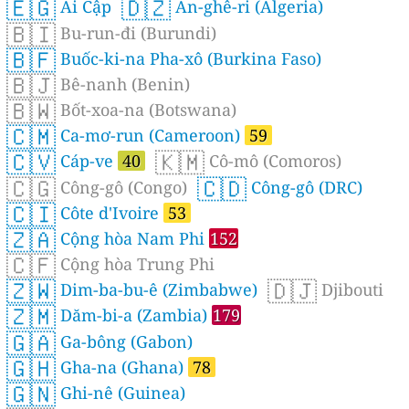
🇪🇬
🇩🇿
Ai Cập
An-ghê-ri (Algeria)
🇧🇮
Bu-run-đi (Burundi)
🇧🇫
Buốc-ki-na Pha-xô (Burkina Faso)
🇧🇯
Bê-nanh (Benin)
🇧🇼
Bốt-xoa-na (Botswana)
🇨🇲
Ca-mơ-run (Cameroon)
59
🇨🇻
🇰🇲
Cáp-ve
40
Cô-mô (Comoros)
🇨🇬
🇨🇩
Công-gô (Congo)
Công-gô (DRC)
🇨🇮
Côte d'Ivoire
53
🇿🇦
Cộng hòa Nam Phi
152
🇨🇫
Cộng hòa Trung Phi
🇿🇼
🇩🇯
Dim-ba-bu-ê (Zimbabwe)
Djibouti
🇿🇲
Dăm-bi-a (Zambia)
179
🇬🇦
Ga-bông (Gabon)
🇬🇭
Gha-na (Ghana)
78
🇬🇳
Ghi-nê (Guinea)