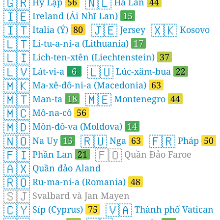
🇬🇷
🇳🇱
Hy Lạp
56
Hà Lan
44
🇮🇪
Ireland (Ái Nhĩ Lan)
15
🇮🇹
🇯🇪
🇽🇰
Italia (Ý)
80
Jersey
Kosovo
🇱🇹
Li-tu-a-ni-a (Lithuania)
17
🇱🇮
Lich-ten-xtên (Liechtenstein)
37
🇱🇻
🇱🇺
Lát-vi-a
6
Lúc-xăm-bua
22
🇲🇰
Ma-xê-đô-ni-a (Macedonia)
63
🇲🇹
🇲🇪
Man-ta
18
Montenegro
44
🇲🇨
Mô-na-cô
56
🇲🇩
Môn-đô-va (Moldova)
14
🇳🇴
🇷🇺
🇫🇷
Na Uy
15
Nga
63
Pháp
50
🇫🇮
🇫🇴
Phần Lan
21
Quần Đảo Faroe
🇦🇽
Quần đảo Aland
🇷🇴
Ru-ma-ni-a (Romania)
48
🇸🇯
Svalbard và Jan Mayen
🇨🇾
🇻🇦
Síp (Cyprus)
75
Thành phố Vatican