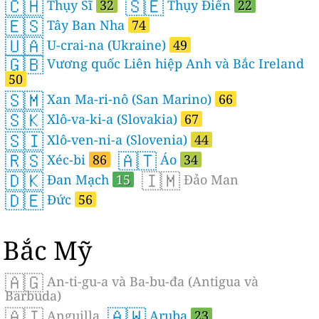
🇨🇭
🇸🇪
Thụy Sĩ
32
Thụy Điển
22
🇪🇸
Tây Ban Nha
74
🇺🇦
U-crai-na (Ukraine)
49
🇬🇧
Vương quốc Liên hiệp Anh và Bắc Ireland
50
🇸🇲
Xan Ma-ri-nô (San Marino)
66
🇸🇰
Xlô-va-ki-a (Slovakia)
67
🇸🇮
Xlô-ven-ni-a (Slovenia)
44
🇷🇸
🇦🇹
Xéc-bi
86
Áo
34
🇩🇰
🇮🇲
Đan Mạch
15
Đảo Man
🇩🇪
Đức
56
Bắc Mỹ
🇦🇬
An-ti-gu-a và Ba-bu-đa (Antigua và
Barbuda)
🇦🇮
🇦🇼
Anguilla
Aruba
23