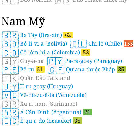
Nam Mỹ
🇧🇷
Ba Tây (Bra-xin)
62
🇧🇴
🇨🇱
Bô-li-vi-a (Bolivia)
Chi-lê (Chile)
133
🇨🇴
Cô-lôm-bi-a (Colombia)
53
🇬🇾
🇵🇾
Guy-a-na
Pa-ra-goay (Paraguay)
🇵🇪
🇬🇫
Pê-ru
51
Quiana thuộc Pháp
35
🇫🇰
Quần Đảo Falkland
🇺🇾
U-ru-goay (Uruguay)
🇻🇪
Vê-nê-zu-ê-la (Venezuela)
🇸🇷
Xu-ri-nam (Suriname)
🇦🇷
Á Căn Đình (Argentina)
21
🇪🇨
Ê-qu-a-đo (Ecuador)
35