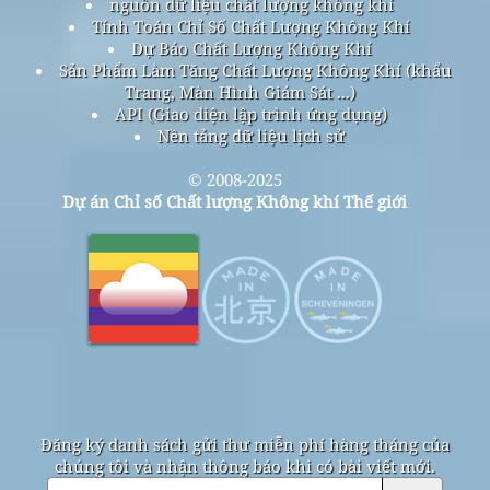
nguồn dữ liệu chất lượng không khí
Tính Toán Chỉ Số Chất Lượng Không Khí
Dự Báo Chất Lượng Không Khí
Sản Phẩm Làm Tăng Chất Lượng Không Khí (khẩu
Trang, Màn Hình Giám Sát ...)
API (Giao diện lập trình ứng dụng)
Nền tảng dữ liệu lịch sử
© 2008-2025
Dự án Chỉ số Chất lượng Không khí Thế giới
Đăng ký danh sách gửi thư miễn phí hàng tháng của
chúng tôi và nhận thông báo khi có bài viết mới.