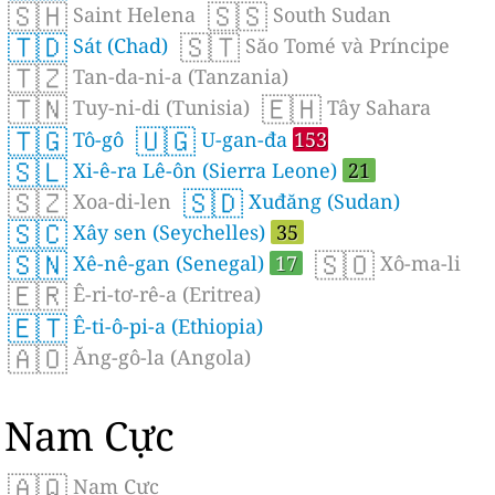
🇸🇭
🇸🇸
Saint Helena
South Sudan
🇹🇩
🇸🇹
Sát (Chad)
Săo Tomé và Príncipe
🇹🇿
Tan-da-ni-a (Tanzania)
🇹🇳
🇪🇭
Tuy-ni-di (Tunisia)
Tây Sahara
🇹🇬
🇺🇬
Tô-gô
U-gan-đa
153
🇸🇱
Xi-ê-ra Lê-ôn (Sierra Leone)
21
🇸🇿
🇸🇩
Xoa-di-len
Xuđăng (Sudan)
🇸🇨
Xây sen (Seychelles)
35
🇸🇳
🇸🇴
Xê-nê-gan (Senegal)
17
Xô-ma-li
🇪🇷
Ê-ri-tơ-rê-a (Eritrea)
🇪🇹
Ê-ti-ô-pi-a (Ethiopia)
🇦🇴
Ăng-gô-la (Angola)
Nam Cực
🇦🇶
Nam Cực