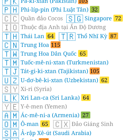
🇵🇰
Pa-ki-xtan (Pakistan)
103
🇵🇭
Phi-líp-pin (Phi Luật Tân)
32
🇨🇨
🇸🇬
Quần đảo Cocos
Singapore
72
🇮🇴
Thuộc địa Anh tại Ấn Độ Dương
🇹🇭
🇹🇷
Thái Lan
64
Thổ Nhĩ Kỳ
87
🇨🇳
Trung Hoa
115
🇹🇼
Trung Hoa Dân Quốc
65
🇹🇲
Tuốc-mê-ni-xtan (Turkmenistan)
🇹🇯
Tát-gi-ki-xtan (Tajikistan)
105
🇺🇿
U-dơ-bê-ki-xtan (Uzbekistan)
62
🇸🇾
Xi-ri (Syria)
🇱🇰
Xri Lan-ca (Sri Lanka)
64
🇾🇪
Y-ê-men (Yemen)
🇦🇲
Ác-mê-ni-a (Armenia)
27
🇴🇲
🇨🇽
Ô-man
65
Đảo Giáng Sinh
🇸🇦
Ả-rập Xê-út (Saudi Arabia)