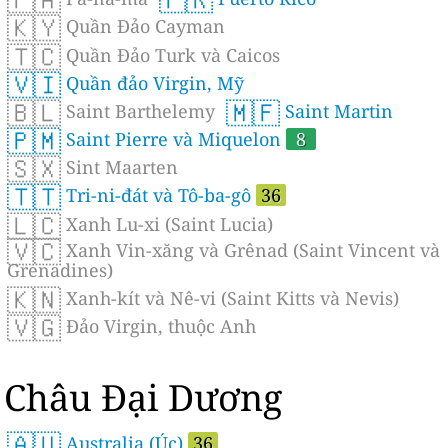
🇰🇾
Quần Đảo Cayman
🇹🇨
Quần Đảo Turk và Caicos
🇻🇮
Quần đảo Virgin, Mỹ
🇧🇱
🇲🇫
Saint Barthelemy
Saint Martin
🇵🇲
Saint Pierre và Miquelon
8
🇸🇽
Sint Maarten
🇹🇹
Tri-ni-đát và Tô-ba-gô
36
🇱🇨
Xanh Lu-xi (Saint Lucia)
🇻🇨
Xanh Vin-xăng và Grênad (Saint Vincent và
Grenadines)
🇰🇳
Xanh-kít và Nê-vi (Saint Kitts và Nevis)
🇻🇬
Đảo Virgin, thuộc Anh
Châu Đại Dương
🇦🇺
Australia (Úc)
36