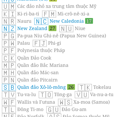
🇺🇲
Các đảo nhỏ xa trung tâm thuộc Mỹ
🇰🇮
🇫🇲
Ki-ri-ba-ti
Mi-crô-nê-xi-a
🇳🇷
🇳🇨
Nauru
New Caledonia
17
🇳🇿
🇳🇺
New Zealand
27
Niue
🇵🇬
Pa-pua Niu Ghi-nê (Papua New Guinea)
🇵🇼
🇫🇯
Palau
Phi-gi
🇵🇫
Polynesia thuộc Pháp
🇨🇰
Quần Đảo Cook
🇲🇵
Quần đảo Bắc Mariana
🇲🇭
Quần đảo Mác-san
🇵🇳
Quần đảo Pitcairn
🇸🇧
🇹🇰
Quần đảo Xô-lô-mông
26
Tokelau
🇹🇻
🇹🇴
🇻🇺
Tu-va-lu
Tông-ga
Va-nu-a-tu
🇼🇫
🇼🇸
Wallis và Futuna
Xa-moa (Samoa)
🇹🇱
🇬🇺
Ðông Ti-mo
Đảo Gu-am
🇳🇫
🇦🇸
Đảo Norfolk
Đảo Somoa thuộc Mỹ