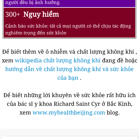
người đều bị ảnh hưởng.
300+
Nguy hiểm
Cảnh báo sức khỏe: tất cả mọi người có thể chịu tác động
nghiêm trọng đến sức khỏe
Để biết thêm về ô nhiễm và chất lượng không khí ,
xem
wikipedia chất lượng không khí
đang đề hoặc
hướng dẫn về chất lượng không khí và sức khỏe
của bạn
.
Để biết những lời khuyên về sức khỏe rất hữu ích
của bác sĩ y khoa Richard Saint Cyr ở Bắc Kinh,
xem
www.myhealthbeijing.com
blog.