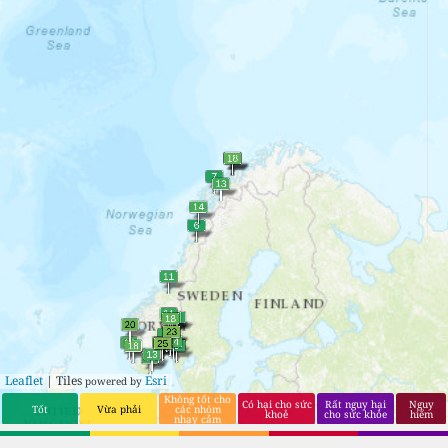
Leaflet
| Tiles
Esri
powered by
Không tốt cho
Có hại cho sức
Rất nguy hại
Nguy
Tốt
Vừa phải
các nhóm
khoẻ
cho sức khỏe
hiểm
nhạy cảm