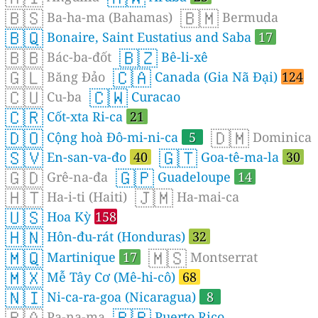
🇧🇸
🇧🇲
Ba-ha-ma (Bahamas)
Bermuda
🇧🇶
Bonaire, Saint Eustatius and Saba
17
🇧🇧
🇧🇿
Bác-ba-đốt
Bê-li-xê
🇬🇱
🇨🇦
Băng Đảo
Canada (Gia Nã Đại)
124
🇨🇺
🇨🇼
Cu-ba
Curacao
🇨🇷
Cốt-xta Ri-ca
21
🇩🇴
🇩🇲
Cộng hoà Đô-mi-ni-ca
5
Dominica
🇸🇻
🇬🇹
En-san-va-đo
40
Goa-tê-ma-la
30
🇬🇩
🇬🇵
Grê-na-đa
Guadeloupe
14
🇭🇹
🇯🇲
Ha-i-ti (Haiti)
Ha-mai-ca
🇺🇸
Hoa Kỳ
158
🇭🇳
Hôn-đu-rát (Honduras)
32
🇲🇶
🇲🇸
Martinique
17
Montserrat
🇲🇽
Mễ Tây Cơ (Mê-hi-cô)
68
🇳🇮
Ni-ca-ra-goa (Nicaragua)
8
🇵🇦
🇵🇷
Pa-na-ma
Puerto Rico