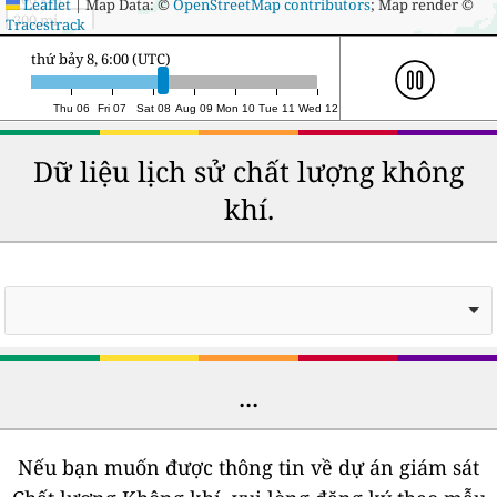
Leaflet
|
Map Data: ©
OpenStreetMap contributors
; Map render ©
300 mi
Tracestrack
chủ nhật 9, 3:00 (UTC)
Thu 06
Fri 07
Sat 08
Aug 09
Mon 10
Tue 11
Wed 12
Dữ liệu lịch sử chất lượng không
khí.
...
Nếu bạn muốn được thông tin về dự án giám sát