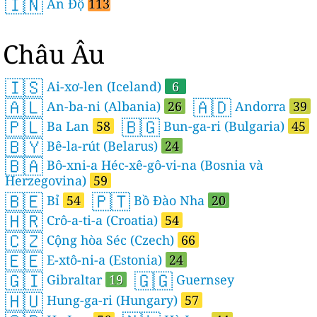
🇮🇳
Ấn Độ
113
Châu Âu
🇮🇸
Ai-xơ-len (Iceland)
6
🇦🇱
🇦🇩
An-ba-ni (Albania)
26
Andorra
39
🇵🇱
🇧🇬
Ba Lan
58
Bun-ga-ri (Bulgaria)
45
🇧🇾
Bê-la-rút (Belarus)
24
🇧🇦
Bô-xni-a Héc-xê-gô-vi-na (Bosnia và
Herzegovina)
59
🇧🇪
🇵🇹
Bỉ
54
Bồ Đào Nha
20
🇭🇷
Crô-a-ti-a (Croatia)
54
🇨🇿
Cộng hòa Séc (Czech)
66
🇪🇪
E-xtô-ni-a (Estonia)
24
🇬🇮
🇬🇬
Gibraltar
19
Guernsey
🇭🇺
Hung-ga-ri (Hungary)
57