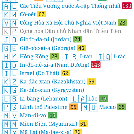
🇦🇪
Các Tiểu Vương quốc A-rập Thống nhất
153
🇰🇼
Cô-oét
62
🇻🇳
Công Hòa Xã Hội Chủ Nghĩa Việt Nam
28
🇰🇵
Cộng hòa Dân chủ Nhân dân Triều Tiên
🇯🇴
Gioóc-đa-ni (Jordan)
24
🇬🇪
Giê-oóc-gi-a (Georgia)
46
🇭🇰
🇮🇷
🇮🇶
Hồng Kông
28
I-ran
I-rắc
🇮🇩
In-đô-nê-xi-a (Nam Dương)
145
🇮🇱
Israel (Do Thái)
62
🇰🇿
Ka-dắc-xtan (Kazakhstan)
59
🇰🇬
Ka-dắc-xtan (Kyrgyzstan)
🇱🇧
🇱🇦
Li-băng (Lebanon)
Lào
19
🇵🇸
🇲🇴
Lãnh thổ Palestine
95
Macao
25
🇲🇻
Man-đi-vơ
16
🇲🇲
Miến Điện (Myanmar)
51
🇲🇾
Mã Lai (Ma-lay-xi-a)
76