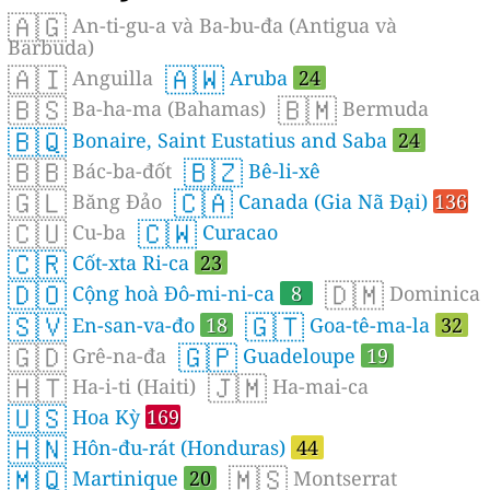
🇦🇬
An-ti-gu-a và Ba-bu-đa (Antigua và
Barbuda)
🇦🇮
🇦🇼
Anguilla
Aruba
24
🇧🇸
🇧🇲
Ba-ha-ma (Bahamas)
Bermuda
🇧🇶
Bonaire, Saint Eustatius and Saba
24
🇧🇧
🇧🇿
Bác-ba-đốt
Bê-li-xê
🇬🇱
🇨🇦
Băng Đảo
Canada (Gia Nã Đại)
136
🇨🇺
🇨🇼
Cu-ba
Curacao
🇨🇷
Cốt-xta Ri-ca
23
🇩🇴
🇩🇲
Cộng hoà Đô-mi-ni-ca
8
Dominica
🇸🇻
🇬🇹
En-san-va-đo
18
Goa-tê-ma-la
32
🇬🇩
🇬🇵
Grê-na-đa
Guadeloupe
19
🇭🇹
🇯🇲
Ha-i-ti (Haiti)
Ha-mai-ca
🇺🇸
Hoa Kỳ
169
🇭🇳
Hôn-đu-rát (Honduras)
44
🇲🇶
🇲🇸
Martinique
20
Montserrat