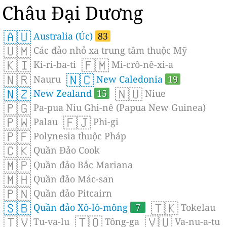
Châu Đại Dương
🇦🇺
Australia (Úc)
83
🇺🇲
Các đảo nhỏ xa trung tâm thuộc Mỹ
🇰🇮
🇫🇲
Ki-ri-ba-ti
Mi-crô-nê-xi-a
🇳🇷
🇳🇨
Nauru
New Caledonia
19
🇳🇿
🇳🇺
New Zealand
15
Niue
🇵🇬
Pa-pua Niu Ghi-nê (Papua New Guinea)
🇵🇼
🇫🇯
Palau
Phi-gi
🇵🇫
Polynesia thuộc Pháp
🇨🇰
Quần Đảo Cook
🇲🇵
Quần đảo Bắc Mariana
🇲🇭
Quần đảo Mác-san
🇵🇳
Quần đảo Pitcairn
🇸🇧
🇹🇰
Quần đảo Xô-lô-mông
7
Tokelau
🇹🇻
🇹🇴
🇻🇺
Tu-va-lu
Tông-ga
Va-nu-a-tu