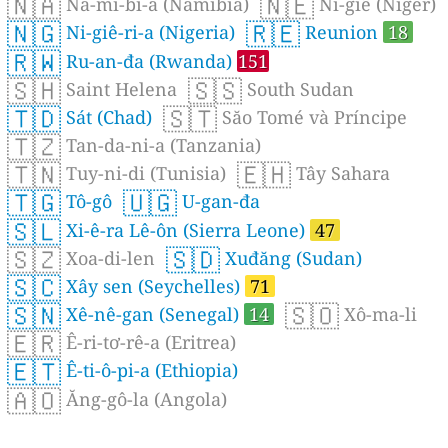
🇳🇦
🇳🇪
Na-mi-bi-a (Namibia)
Ni-giê (Niger)
🇳🇬
🇷🇪
Ni-giê-ri-a (Nigeria)
Reunion
18
🇷🇼
Ru-an-đa (Rwanda)
151
🇸🇭
🇸🇸
Saint Helena
South Sudan
🇹🇩
🇸🇹
Sát (Chad)
Săo Tomé và Príncipe
🇹🇿
Tan-da-ni-a (Tanzania)
🇹🇳
🇪🇭
Tuy-ni-di (Tunisia)
Tây Sahara
🇹🇬
🇺🇬
Tô-gô
U-gan-đa
🇸🇱
Xi-ê-ra Lê-ôn (Sierra Leone)
47
🇸🇿
🇸🇩
Xoa-di-len
Xuđăng (Sudan)
🇸🇨
Xây sen (Seychelles)
71
🇸🇳
🇸🇴
Xê-nê-gan (Senegal)
14
Xô-ma-li
🇪🇷
Ê-ri-tơ-rê-a (Eritrea)
🇪🇹
Ê-ti-ô-pi-a (Ethiopia)
🇦🇴
Ăng-gô-la (Angola)