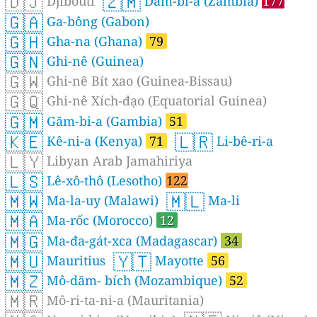
🇩🇯
🇿🇲
Djibouti
Dăm-bi-a (Zambia)
177
🇬🇦
Ga-bông (Gabon)
🇬🇭
Gha-na (Ghana)
79
🇬🇳
Ghi-nê (Guinea)
🇬🇼
Ghi-nê Bít xao (Guinea-Bissau)
🇬🇶
Ghi-nê Xích-đạo (Equatorial Guinea)
🇬🇲
Găm-bi-a (Gambia)
51
🇰🇪
🇱🇷
Kê-ni-a (Kenya)
71
Li-bê-ri-a
🇱🇾
Libyan Arab Jamahiriya
🇱🇸
Lê-xô-thô (Lesotho)
122
🇲🇼
🇲🇱
Ma-la-uy (Malawi)
Ma-li
🇲🇦
Ma-rốc (Morocco)
12
🇲🇬
Ma-đa-gát-xca (Madagascar)
34
🇲🇺
🇾🇹
Mauritius
Mayotte
56
🇲🇿
Mô-dăm- bích (Mozambique)
52
🇲🇷
Mô-ri-ta-ni-a (Mauritania)