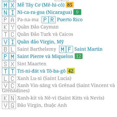
🇲🇽
Mễ Tây Cơ (Mê-hi-cô)
85
🇳🇮
Ni-ca-ra-goa (Nicaragua)
9
🇵🇦
🇵🇷
Pa-na-ma
Puerto Rico
🇰🇾
Quần Đảo Cayman
🇹🇨
Quần Đảo Turk và Caicos
🇻🇮
Quần đảo Virgin, Mỹ
🇧🇱
🇲🇫
Saint Barthelemy
Saint Martin
🇵🇲
Saint Pierre và Miquelon
12
🇸🇽
Sint Maarten
🇹🇹
Tri-ni-đát và Tô-ba-gô
42
🇱🇨
Xanh Lu-xi (Saint Lucia)
🇻🇨
Xanh Vin-xăng và Grênad (Saint Vincent và
Grenadines)
🇰🇳
Xanh-kít và Nê-vi (Saint Kitts và Nevis)
🇻🇬
Đảo Virgin, thuộc Anh