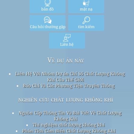
bản đồ
mặt nạ
Câu hỏi thường gặp
tìm kiếm
Liên hệ
Về dự án này
Liên Hệ Với Nhóm Dự án Chỉ Số Chất Lượng Không
Khí Của Thế Giới
Báo Chí Và Các Phương Tiện Truyền Thông
nghiên cứu chất lượng không khí
Nguồn Cấp Thông Tin Và Bài Viết Về Chất Lượng
Không Khí
Thí nghiệm chất lượng không khí
Phân Tích Cảm Biến Chất Lượng Không Khí