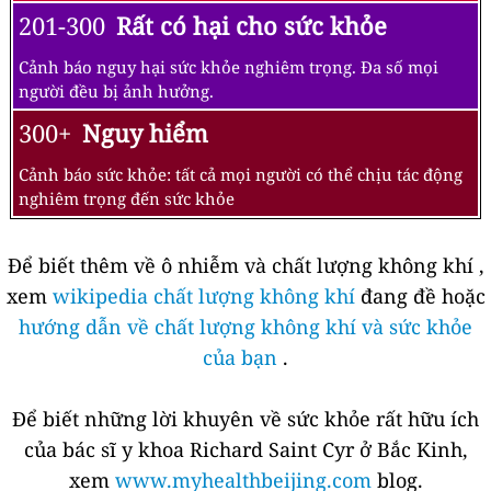
201-300
Rất có hại cho sức khỏe
Cảnh báo nguy hại sức khỏe nghiêm trọng. Đa số mọi
người đều bị ảnh hưởng.
300+
Nguy hiểm
Cảnh báo sức khỏe: tất cả mọi người có thể chịu tác động
nghiêm trọng đến sức khỏe
Để biết thêm về ô nhiễm và chất lượng không khí ,
xem
wikipedia chất lượng không khí
đang đề hoặc
hướng dẫn về chất lượng không khí và sức khỏe
của bạn
.
Để biết những lời khuyên về sức khỏe rất hữu ích
của bác sĩ y khoa Richard Saint Cyr ở Bắc Kinh,
xem
www.myhealthbeijing.com
blog.