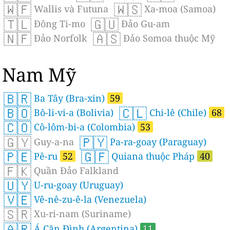
🇼🇫
🇼🇸
Wallis và Futuna
Xa-moa (Samoa)
🇹🇱
🇬🇺
Ðông Ti-mo
Đảo Gu-am
🇳🇫
🇦🇸
Đảo Norfolk
Đảo Somoa thuộc Mỹ
Nam Mỹ
🇧🇷
Ba Tây (Bra-xin)
59
🇧🇴
🇨🇱
Bô-li-vi-a (Bolivia)
Chi-lê (Chile)
68
🇨🇴
Cô-lôm-bi-a (Colombia)
53
🇬🇾
🇵🇾
Guy-a-na
Pa-ra-goay (Paraguay)
🇵🇪
🇬🇫
Pê-ru
52
Quiana thuộc Pháp
40
🇫🇰
Quần Đảo Falkland
🇺🇾
U-ru-goay (Uruguay)
🇻🇪
Vê-nê-zu-ê-la (Venezuela)
🇸🇷
Xu-ri-nam (Suriname)
🇦🇷
Á Căn Đình (Argentina)
11