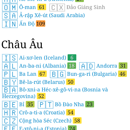
🇴🇲
🇨🇽
Ô-man
61
Đảo Giáng Sinh
🇸🇦
Ả-rập Xê-út (Saudi Arabia)
🇮🇳
Ấn Độ
109
Châu Âu
🇮🇸
Ai-xơ-len (Iceland)
6
🇦🇱
🇦🇩
An-ba-ni (Albania)
18
Andorra
31
🇵🇱
🇧🇬
Ba Lan
67
Bun-ga-ri (Bulgaria)
46
🇧🇾
Bê-la-rút (Belarus)
50
🇧🇦
Bô-xni-a Héc-xê-gô-vi-na (Bosnia và
Herzegovina)
52
🇧🇪
🇵🇹
Bỉ
35
Bồ Đào Nha
23
🇭🇷
Crô-a-ti-a (Croatia)
54
🇨🇿
Cộng hòa Séc (Czech)
58
🇪🇪
E-xtô-ni-a (Estonia)
24