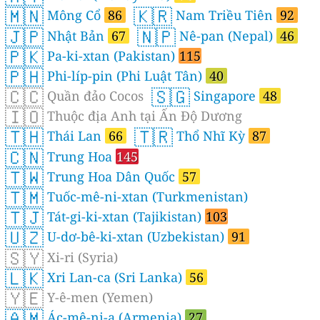
🇲🇳
🇰🇷
Mông Cổ
86
Nam Triều Tiên
92
🇯🇵
🇳🇵
Nhật Bản
67
Nê-pan (Nepal)
46
🇵🇰
Pa-ki-xtan (Pakistan)
115
🇵🇭
Phi-líp-pin (Phi Luật Tân)
40
🇨🇨
🇸🇬
Quần đảo Cocos
Singapore
48
🇮🇴
Thuộc địa Anh tại Ấn Độ Dương
🇹🇭
🇹🇷
Thái Lan
66
Thổ Nhĩ Kỳ
87
🇨🇳
Trung Hoa
145
🇹🇼
Trung Hoa Dân Quốc
57
🇹🇲
Tuốc-mê-ni-xtan (Turkmenistan)
🇹🇯
Tát-gi-ki-xtan (Tajikistan)
103
🇺🇿
U-dơ-bê-ki-xtan (Uzbekistan)
91
🇸🇾
Xi-ri (Syria)
🇱🇰
Xri Lan-ca (Sri Lanka)
56
🇾🇪
Y-ê-men (Yemen)
🇦🇲
Ác-mê-ni-a (Armenia)
27