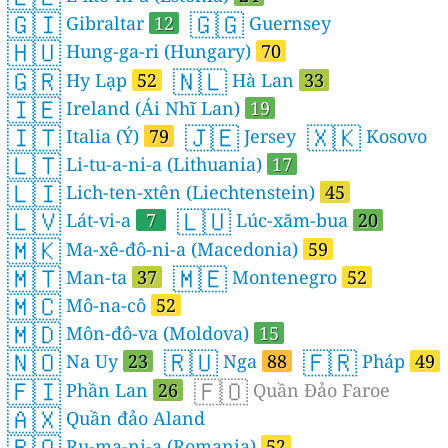
🇬🇮
🇬🇬
Gibraltar
12
Guernsey
🇭🇺
Hung-ga-ri (Hungary)
70
🇬🇷
🇳🇱
Hy Lạp
52
Hà Lan
33
🇮🇪
Ireland (Ái Nhĩ Lan)
19
🇮🇹
🇯🇪
🇽🇰
Italia (Ý)
79
Jersey
Kosovo
🇱🇹
Li-tu-a-ni-a (Lithuania)
17
🇱🇮
Lich-ten-xtên (Liechtenstein)
45
🇱🇻
🇱🇺
Lát-vi-a
7
Lúc-xăm-bua
20
🇲🇰
Ma-xê-đô-ni-a (Macedonia)
59
🇲🇹
🇲🇪
Man-ta
37
Montenegro
52
🇲🇨
Mô-na-cô
52
🇲🇩
Môn-đô-va (Moldova)
15
🇳🇴
🇷🇺
🇫🇷
Na Uy
23
Nga
88
Pháp
49
🇫🇮
🇫🇴
Phần Lan
26
Quần Đảo Faroe
🇦🇽
Quần đảo Aland
🇷🇴
Ru-ma-ni-a (Romania)
52