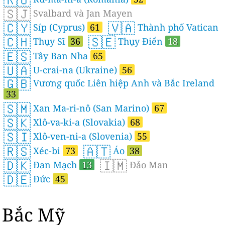
🇸🇯
Svalbard và Jan Mayen
🇨🇾
🇻🇦
Síp (Cyprus)
61
Thành phố Vatican
🇨🇭
🇸🇪
Thụy Sĩ
36
Thụy Điển
18
🇪🇸
Tây Ban Nha
65
🇺🇦
U-crai-na (Ukraine)
56
🇬🇧
Vương quốc Liên hiệp Anh và Bắc Ireland
33
🇸🇲
Xan Ma-ri-nô (San Marino)
67
🇸🇰
Xlô-va-ki-a (Slovakia)
68
🇸🇮
Xlô-ven-ni-a (Slovenia)
55
🇷🇸
🇦🇹
Xéc-bi
73
Áo
38
🇩🇰
🇮🇲
Đan Mạch
13
Đảo Man
🇩🇪
Đức
45
Bắc Mỹ