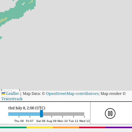
300 km
Leaflet
|
Map Data: ©
OpenStreetMap contributors
; Map render ©
200 mi
Tracestrack
thứ bảy 8, 18:00 (UTC)
Thu 06
Fri 07
Sat 08
Aug 09
Mon 10
Tue 11
Wed 12