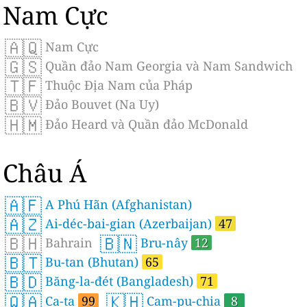
Nam Cực
🇦🇶
Nam Cực
🇬🇸
Quần đảo Nam Georgia và Nam Sandwich
🇹🇫
Thuộc Địa Nam của Pháp
🇧🇻
Đảo Bouvet (Na Uy)
🇭🇲
Đảo Heard và Quần đảo McDonald
Châu Á
🇦🇫
A Phú Hãn (Afghanistan)
🇦🇿
Ai-déc-bai-gian (Azerbaijan)
47
🇧🇭
🇧🇳
Bahrain
Bru-nây
12
🇧🇹
Bu-tan (Bhutan)
65
🇧🇩
Băng-la-đét (Bangladesh)
71
🇶🇦
🇰🇭
Ca-ta
99
Cam-pu-chia
8