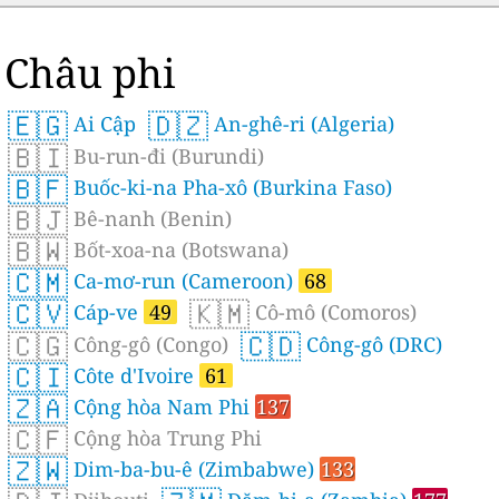
Châu phi
🇪🇬
🇩🇿
Ai Cập
An-ghê-ri (Algeria)
🇧🇮
Bu-run-đi (Burundi)
🇧🇫
Buốc-ki-na Pha-xô (Burkina Faso)
🇧🇯
Bê-nanh (Benin)
🇧🇼
Bốt-xoa-na (Botswana)
🇨🇲
Ca-mơ-run (Cameroon)
68
🇨🇻
🇰🇲
Cáp-ve
49
Cô-mô (Comoros)
🇨🇬
🇨🇩
Công-gô (Congo)
Công-gô (DRC)
🇨🇮
Côte d'Ivoire
61
🇿🇦
Cộng hòa Nam Phi
137
🇨🇫
Cộng hòa Trung Phi
🇿🇼
Dim-ba-bu-ê (Zimbabwe)
133