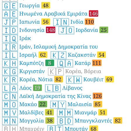
🇬🇪
Γεωργία
48
🇦🇪
Ηνωμένα Αραβικά Εμιράτα
146
🇯🇵
🇮🇳
Ιαπωνία
56
Ινδία
110
🇮🇩
🇯🇴
Ινδονησία
148
Ιορδανία
25
🇮🇶
Ιράκ
🇮🇷
Ιράν, Ισλαμική Δημοκρατία του
🇮🇱
🇰🇿
Ισραήλ
62
Καζακστάν
54
🇰🇭
🇶🇦
Καμπότζη
8
Κατάρ
111
🇰🇬
🇰🇵
Κιργιστάν
Κορέα, Βόρεια
🇰🇷
🇰🇼
Κορέα, Νότια
82
Κουβέιτ
69
🇱🇦
🇱🇧
Λάος
19
Λίβανος
🇨🇳
Λαϊκή Δημοκρατία της Κίνας
126
🇲🇴
🇲🇾
Μακάο
22
Μαλαισία
85
🇲🇻
🇲🇲
Μαλδίβες
41
Μιανμάρ
51
🇲🇳
🇧🇩
Μογγολία
38
Μπανγκλαντές
82
🇧🇭
🇧🇹
Μπαχρέιν
Μπουτάν
68