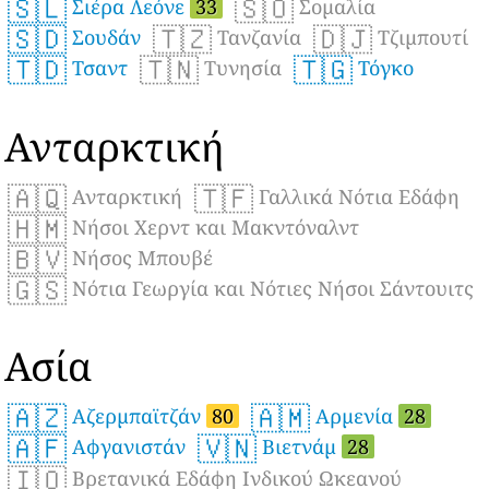
🇸🇱
🇸🇴
Σιέρα Λεόνε
33
Σομαλία
🇸🇩
🇹🇿
🇩🇯
Σουδάν
Τανζανία
Τζιμπουτί
🇹🇩
🇹🇳
🇹🇬
Τσαντ
Τυνησία
Τόγκο
Ανταρκτική
🇦🇶
🇹🇫
Ανταρκτική
Γαλλικά Νότια Εδάφη
🇭🇲
Νήσοι Χερντ και Μακντόναλντ
🇧🇻
Νήσος Μπουβέ
🇬🇸
Νότια Γεωργία και Νότιες Νήσοι Σάντουιτς
Ασία
🇦🇿
🇦🇲
Αζερμπαϊτζάν
80
Αρμενία
28
🇦🇫
🇻🇳
Αφγανιστάν
Βιετνάμ
28
🇮🇴
Βρετανικά Εδάφη Ινδικού Ωκεανού