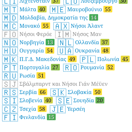
🇱🇮
🇱🇺
Λιχτενστάιν
37
Λουξεμβούργο
30
🇲🇹
🇲🇪
Μάλτα
40
Μαυροβούνιο
55
🇲🇩
Μολδαβία, Δημοκρατία της
14
🇲🇨
🇦🇽
Μονακό
55
Νήσοι Άλαντ
🇫🇴
🇮🇲
Νήσοι Φερόε
Νήσος Μαν
🇳🇴
🇳🇱
Νορβηγία
13
Ολλανδία
37
🇭🇺
🇺🇦
Ουγγαρία
54
Ουκρανία
48
🇲🇰
🇵🇱
Π.Γ.Δ. Μακεδονίας
49
Πολωνία
45
🇵🇹
🇷🇴
Πορτογαλία
27
Ρουμανία
52
🇷🇺
Ρωσία
51
🇸🇯
Σβάλμπαρντ και Νήσοι Γιάν Μέϋεν
🇷🇸
🇸🇰
Σερβία
66
Σλοβακία
50
🇸🇮
🇸🇪
Σλοβενία
40
Σουηδία
20
🇨🇿
🇯🇪
Τσεχία
58
Υερσέη
🇫🇮
Φινλανδία
15