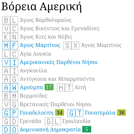
Βόρεια Αμερική
🇧🇱
Άγιος Βαρθολομαίος
🇻🇨
Άγιος Βικέντιος και Γρεναδίνες
🇰🇳
Άγιος Κιτς και Νέβις
🇲🇫
🇸🇽
Άγιος Μαρτίνος
Άγιος Μαρτίνος
🇱🇨
Αγία Λουκία
🇻🇮
Αμερικανικές Παρθένοι Νήσοι
🇦🇮
Ανγκουίλα
🇦🇬
Αντίγκουα και Μπαρμπούντα
🇦🇼
🇭🇹
Αρούμπα
17
Αϊτή
🇧🇲
Βερμούδες
🇻🇬
Βρετανικές Παρθένοι Νήσοι
🇬🇵
🇬🇹
Γουαδελούπη
34
Γουατεμάλα
38
🇬🇩
🇬🇱
Γρενάδα
Γροιλανδία
🇩🇴
Δομινικανή Δημοκρατία
5