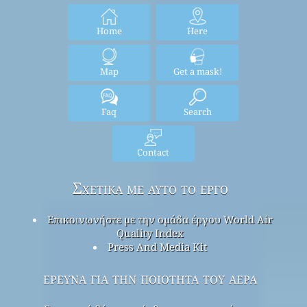
Home
Here
Map
Get a mask!
Faq
Search
Contact
Σχετικά με αυτό το έργο
Επικοινωνήστε με την ομάδα έργου World Air
Quality Index
Press And Media Kit
έρευνα για την ποιότητα του αέρα