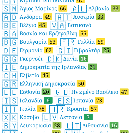
🇨🇾
🇸🇲
🇦🇱
Άγιος Μαρίνος
66
Αλβανία
33
🇦🇩
🇦🇹
Ανδόρρα
49
Αυστρία
33
🇧🇪
🇻🇦
Βέλγιο
45
Βατικανό
🇧🇦
Βοσνία και Ερζεγοβίνη
55
🇧🇬
🇫🇷
Βουλγαρία
53
Γαλλία
59
🇩🇪
🇬🇮
Γερμανία
62
Γιβραλτάρ
25
🇬🇬
🇩🇰
Γκερνσέι
Δανία
16
🇮🇪
Δημοκρατία της Ιρλανδίας
21
🇨🇭
Ελβετία
45
🇬🇷
Ελληνική Δημοκρατία
50
🇪🇪
🇬🇧
Εσθονία
20
Ηνωμένο Βασίλειο
47
🇮🇸
🇪🇸
Ισλανδία
6
Ισπανία
73
🇮🇹
🇭🇷
Ιταλία
78
Κροατία
57
🇽🇰
🇱🇻
Κόσοβο
Λεττονία
7
🇧🇾
🇱🇹
Λευκορωσία
28
Λιθουανία
16