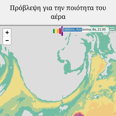
Πρόβλεψη για την ποιότητα του
αέρα
Κυριακή, Αύγουστος 9η, 17:00
Κυριακή, Αύγουστος 9η, 17:00
+
−