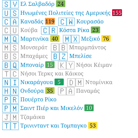
🇸🇻
Ελ Σαλβαδόρ
24
🇺🇸
Ηνωμένες Πολιτείες της Αμερικής
155
🇨🇦
🇨🇼
Καναδάς
119
Κουρασάο
🇨🇺
🇨🇷
Κούβα
Κόστα Ρίκα
23
🇲🇶
🇲🇽
Μαρτινίκα
40
Μεξικό
76
🇲🇸
🇧🇧
Μονσεράτ
Μπαρμπάντος
🇧🇸
🇧🇿
Μπαχάμες
Μπελίσε
🇧🇶
🇰🇾
Μποναίρ
15
Νήσοι Κέιμαν
🇹🇨
Νήσοι Τερκς και Κάικος
🇳🇮
🇩🇲
Νικαράγουα
5
Ντομίνικα
🇭🇳
🇵🇦
Ονδούρα
35
Παναμάς
🇵🇷
Πουέρτο Ρίκο
🇵🇲
Σαιντ Πιέρ και Μικελόν
10
🇯🇲
Τζαμάικα
🇹🇹
Τρινινταντ και Τομπαγκο
53