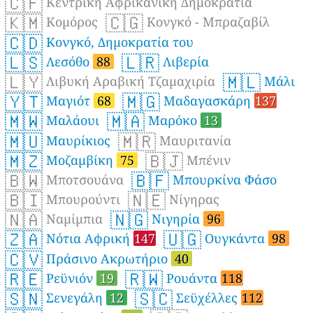
🇨🇫
Κεντρική Αφρικανική Δημοκρατία
🇰🇲
🇨🇬
Κομόρος
Κονγκό - Μπραζαβίλ
🇨🇩
Κονγκό, Δημοκρατία του
🇱🇸
🇱🇷
Λεσόθο
88
Λιβερία
🇱🇾
🇲🇱
Λιβυκή Αραβική Τζαμαχιρία
Μάλι
🇾🇹
🇲🇬
Μαγιότ
68
Μαδαγασκάρη
137
🇲🇼
🇲🇦
Μαλάουι
Μαρόκο
13
🇲🇺
🇲🇷
Μαυρίκιος
Μαυριτανία
🇲🇿
🇧🇯
Μοζαμβίκη
75
Μπένιν
🇧🇼
🇧🇫
Μποτσουάνα
Μπουρκίνα Φάσο
🇧🇮
🇳🇪
Μπουρούντι
Νίγηρας
🇳🇦
🇳🇬
Ναμίμπια
Νιγηρία
96
🇿🇦
🇺🇬
Νότια Αφρική
147
Ουγκάντα
98
🇨🇻
Πράσινο Ακρωτήριο
40
🇷🇪
🇷🇼
Ρεϋνιόν
19
Ρουάντα
118
🇸🇳
🇸🇨
Σενεγάλη
12
Σεϋχέλλες
112