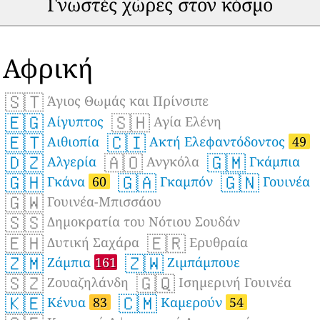
Γνωστές χώρες στον κόσμο
Αφρική
🇸🇹
Άγιος Θωμάς και Πρίνσιπε
🇪🇬
🇸🇭
Αίγυπτος
Αγία Ελένη
🇪🇹
🇨🇮
Αιθιοπία
Ακτή Ελεφαντόδοντος
49
🇩🇿
🇦🇴
🇬🇲
Αλγερία
Ανγκόλα
Γκάμπια
🇬🇭
🇬🇦
🇬🇳
Γκάνα
60
Γκαμπόν
Γουινέα
🇬🇼
Γουινέα-Μπισσάου
🇸🇸
Δημοκρατία του Νότιου Σουδάν
🇪🇭
🇪🇷
Δυτική Σαχάρα
Ερυθραία
🇿🇲
🇿🇼
Ζάμπια
161
Ζιμπάμπουε
🇸🇿
🇬🇶
Ζουαζηλάνδη
Ισημερινή Γουινέα
🇰🇪
🇨🇲
Κένυα
83
Καμερούν
54