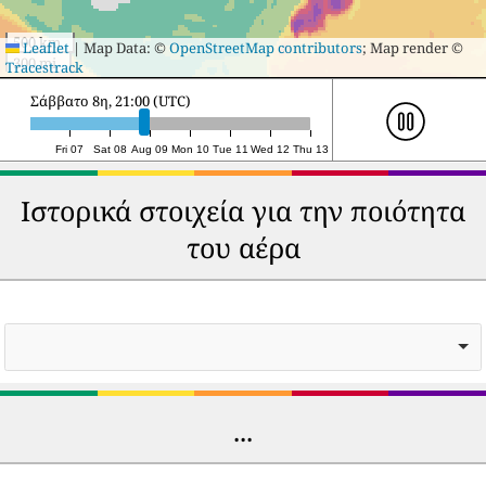
500 km
Leaflet
|
Map Data: ©
OpenStreetMap contributors
; Map render ©
300 mi
Tracestrack
Κυριακή 9η, 17:00 (UTC)
Fri 07
Sat 08
Aug 09
Mon 10
Tue 11
Wed 12
Thu 13
Ιστορικά στοιχεία για την ποιότητα
του αέρα
...