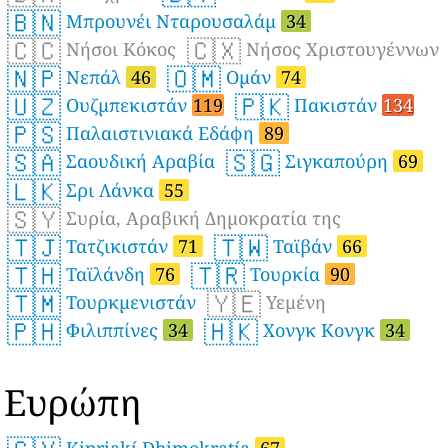
🇧🇳
Μπρουνέι Νταρουσαλάμ
34
🇨🇨
🇨🇽
Νήσοι Κόκος
Νήσος Χριστουγέννων
🇳🇵
🇴🇲
Νεπάλ
46
Ομάν
74
🇺🇿
🇵🇰
Ουζμπεκιστάν
119
Πακιστάν
134
🇵🇸
Παλαιστινιακά Εδάφη
89
🇸🇦
🇸🇬
Σαουδική Αραβία
Σιγκαπούρη
69
🇱🇰
Σρι Λάνκα
55
🇸🇾
Συρία, Αραβική Δημοκρατία της
🇹🇯
🇹🇼
Τατζικιστάν
71
Ταϊβάν
66
🇹🇭
🇹🇷
Ταϊλάνδη
76
Τουρκία
90
🇹🇲
🇾🇪
Τουρκμενιστάν
Υεμένη
🇵🇭
🇭🇰
Φιλιππίνες
34
Χονγκ Κονγκ
34
Ευρώπη
Kipriakí Dhimokratía
67