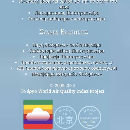
Γνωσιακή βάση και άρθρα για την ποιότητα του
αέρα
Πειραματισμός Ποιότητας Αέρα
Ανάλυση αισθητήρων ποιότητας αέρα
Συχνές Ερωτήσεις
Πηγή δεδομένων ποιότητας αέρα
Υπολογισμός Δείκτη Ποιότητας Αέρα
Πρόβλεψη Ποιότητας Αέρα
Προϊόντα ποιότητας αέρα (μάσκες, οθόνες…)
API (Διασύνδεση προγραμματισμού εφαρμογών)
Πλατφόρμα ιστορικών δεδομένων
© 2008-2025
Το έργο World Air Quality Index Project