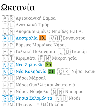
Ωκεανία
🇦🇸
Αμερικανική Σαμόα
🇹🇱
Ανατολικό Τιμόρ
🇺🇲
Απομακρυσμένες Νησίδες Η.Π.Α.
🇦🇺
🇻🇺
Αυστραλία
101
Βανουάτου
🇲🇵
Βόρειες Μαριάνες Νήσοι
🇵🇫
🇬🇺
Γαλλική Πολυνησία
Γκουάμ
🇰🇮
🇫🇲
Κιριμπάτι
Μικρονησία
🇳🇿
Νέα Ζηλανδία
30
🇳🇨
🇨🇰
Νέα Καληδονία
21
Νήσοι Κουκ
🇲🇭
Νήσοι Μάρσαλ
🇼🇫
Νήσοι Ουαλλίς και Φουτουνά
🇳🇫
🇳🇷
Νήσος Νόρφολκ
Ναούρου
🇸🇧
🇳🇺
Νησιά Σολομώντα
Νιούε
🇵🇳
🇵🇼
Πίτκερν
Παλάου