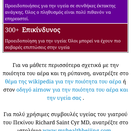
Προειδοποιήσεις για την υγεία σε συνθήκες έκτακτης
ανάγκης. Όλος ο πληθυσμός είναι πολύ πιθανόν να
επηρεαστεί.
300+
Επικίνδυνος
Προειδοποίηση για την υγεία: Όλοι μπορεί να έχουν πιο
σοβαρές επιπτώσεις στην υγεία
Για να μάθετε περισσότερα σχετικά με την
ποιότητα του αέρα και τη ρύπανση, ανατρέξτε στο
θέμα της wikipedia για την ποιότητα του αέρα
ή
στον
οδηγό airnow για την ποιότητα του αέρα και
την υγεία σας
.
Για πολύ χρήσιμες συμβουλές υγείας του γιατρού
του Πεκίνου Richard Saint Cyr MD, ανατρέξτε στο
ιστολόγιο
www.myhealthbeijing.com
.