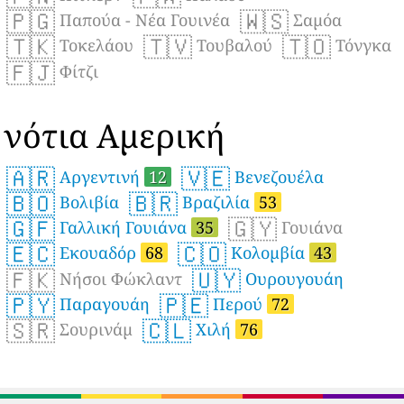
🇵🇬
🇼🇸
Παπούα - Νέα Γουινέα
Σαμόα
🇹🇰
🇹🇻
🇹🇴
Τοκελάου
Τουβαλού
Τόνγκα
🇫🇯
Φίτζι
νότια Αμερική
🇦🇷
🇻🇪
Αργεντινή
12
Βενεζουέλα
🇧🇴
🇧🇷
Βολιβία
Βραζιλία
53
🇬🇫
🇬🇾
Γαλλική Γουιάνα
35
Γουιάνα
🇪🇨
🇨🇴
Εκουαδόρ
68
Κολομβία
43
🇫🇰
🇺🇾
Νήσοι Φώκλαντ
Ουρουγουάη
🇵🇾
🇵🇪
Παραγουάη
Περού
72
🇸🇷
🇨🇱
Σουρινάμ
Χιλή
76