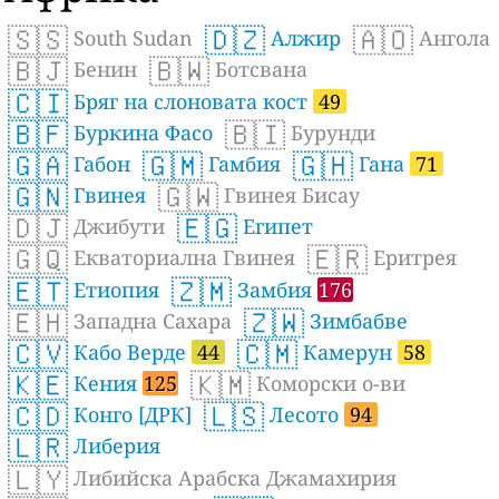
🇸🇸
🇩🇿
🇦🇴
South Sudan
Алжир
Ангола
🇧🇯
🇧🇼
Бенин
Ботсвана
🇨🇮
Бряг на слоновата кост
49
🇧🇫
🇧🇮
Буркина Фасо
Бурунди
🇬🇦
🇬🇲
🇬🇭
Габон
Гамбия
Гана
71
🇬🇳
🇬🇼
Гвинея
Гвинея Бисау
🇩🇯
🇪🇬
Джибути
Египет
🇬🇶
🇪🇷
Екваториална Гвинея
Еритрея
🇪🇹
🇿🇲
Етиопия
Замбия
176
🇪🇭
🇿🇼
Западна Сахара
Зимбабве
🇨🇻
🇨🇲
Кабо Верде
44
Камерун
58
🇰🇪
🇰🇲
Кения
125
Коморски о-ви
🇨🇩
🇱🇸
Конго [ДРК]
Лесото
94
🇱🇷
Либерия
🇱🇾
Либийска Арабска Джамахирия