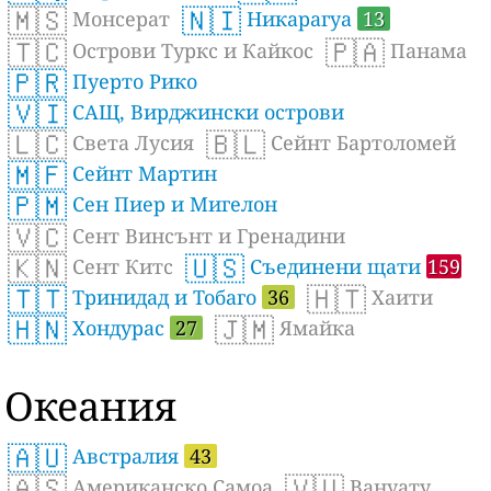
🇲🇸
🇳🇮
Монсерат
Никарагуа
13
🇹🇨
🇵🇦
Острови Туркс и Кайкос
Панама
🇵🇷
Пуерто Рико
🇻🇮
САЩ, Вирджински острови
🇱🇨
🇧🇱
Света Лусия
Сейнт Бартоломей
🇲🇫
Сейнт Мартин
🇵🇲
Сен Пиер и Мигелон
🇻🇨
Сент Винсънт и Гренадини
🇰🇳
🇺🇸
Сент Китс
Съединени щати
159
🇹🇹
🇭🇹
Тринидад и Тобаго
36
Хаити
🇭🇳
🇯🇲
Хондурас
27
Ямайка
Океания
🇦🇺
Австралия
43
🇦🇸
🇻🇺
Американско Самоа
Вануату