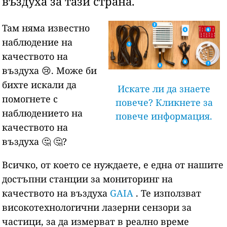
въздуха за тази страна.
Там няма известно
наблюдение на
качеството на
въздуха 😢. Може би
бихте искали да
Искате ли да знаете
помогнете с
повече? Кликнете за
наблюдението на
повече информация.
качеството на
въздуха 🤔 🤔?
Всичко, от което се нуждаете, е една от нашите
достъпни станции за мониторинг на
качеството на въздуха
GAIA
. Те използват
високотехнологични лазерни сензори за
частици, за да измерват в реално време