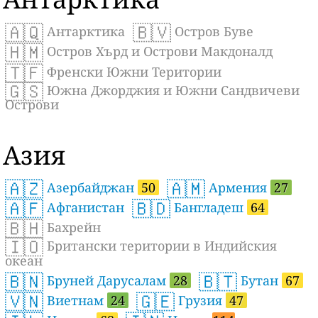
🇦🇶
🇧🇻
Антарктика
Остров Буве
🇭🇲
Остров Хърд и Острови Макдоналд
🇹🇫
Френски Южни Територии
🇬🇸
Южна Джорджия и Южни Сандвичеви
Острови
Азия
🇦🇿
🇦🇲
Азербайджан
50
Армения
27
🇦🇫
🇧🇩
Афганистан
Бангладеш
64
🇧🇭
Бахрейн
🇮🇴
Британски територии в Индийския
океан
🇧🇳
🇧🇹
Бруней Дарусалам
28
Бутан
67
🇻🇳
🇬🇪
Виетнам
24
Грузия
47