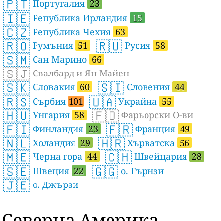
🇵🇹
Португалия
23
🇮🇪
Република Ирландия
15
🇨🇿
Република Чехия
63
🇷🇴
🇷🇺
Румъния
51
Русия
58
🇸🇲
Сан Марино
66
🇸🇯
Свалбард и Ян Майен
🇸🇰
🇸🇮
Словакия
60
Словения
44
🇷🇸
🇺🇦
Сърбия
101
Украйна
55
🇭🇺
🇫🇴
Унгария
58
Фарьорски О-ви
🇫🇮
🇫🇷
Финландия
23
Франция
49
🇳🇱
🇭🇷
Холандия
29
Хърватска
56
🇲🇪
🇨🇭
Черна гора
44
Швейцария
28
🇸🇪
🇬🇬
Швеция
22
о. Гърнзи
🇯🇪
о. Джързи
Северна Америка