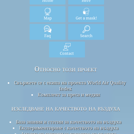
Home
Here
Map
Get a mask!
Faq
Search
Contact
Относно този проект
Свържете се с екипа на проекта World Air Quality
Index
Комплект за преса и медии
изследване на качеството на въздуха
База знания и статии за качеството на въздуха
Експериментиране с качеството на въздуха
Анализ на сензори за качество на въздуха