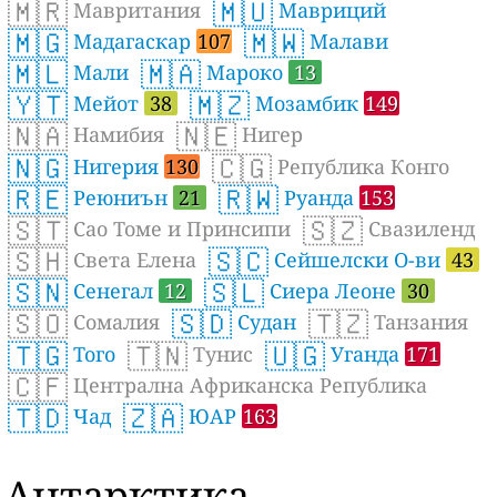
🇲🇷
🇲🇺
Мавритания
Мавриций
🇲🇬
🇲🇼
Мадагаскар
107
Малави
🇲🇱
🇲🇦
Мали
Мароко
13
🇾🇹
🇲🇿
Мейот
38
Мозамбик
149
🇳🇦
🇳🇪
Намибия
Нигер
🇳🇬
🇨🇬
Нигерия
130
Република Конго
🇷🇪
🇷🇼
Реюниън
21
Руанда
153
🇸🇹
🇸🇿
Сао Томе и Принсипи
Свазиленд
🇸🇭
🇸🇨
Света Елена
Сейшелски О-ви
43
🇸🇳
🇸🇱
Сенегал
12
Сиера Леоне
30
🇸🇴
🇸🇩
🇹🇿
Сомалия
Судан
Танзания
🇹🇬
🇹🇳
🇺🇬
Того
Тунис
Уганда
171
🇨🇫
Централна Африканска Република
🇹🇩
🇿🇦
Чад
ЮАР
163
Антарктика