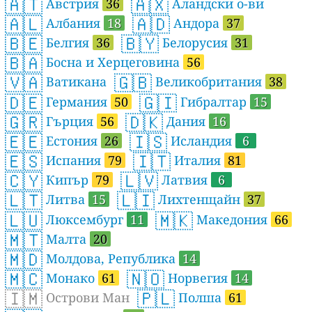
🇦🇹
🇦🇽
Австрия
36
Аландски о-ви
🇦🇱
🇦🇩
Албания
18
Андора
37
🇧🇪
🇧🇾
Белгия
36
Белорусия
31
🇧🇦
Босна и Херцеговина
56
🇻🇦
🇬🇧
Ватикана
Великобритания
38
🇩🇪
🇬🇮
Германия
50
Гибралтар
15
🇬🇷
🇩🇰
Гърция
56
Дания
16
🇪🇪
🇮🇸
Естония
26
Исландия
6
🇪🇸
🇮🇹
Испания
79
Италия
81
🇨🇾
🇱🇻
Кипър
79
Латвия
6
🇱🇹
🇱🇮
Литва
15
Лихтенщайн
37
🇱🇺
🇲🇰
Люксембург
11
Македония
66
🇲🇹
Малта
20
🇲🇩
Молдова, Република
14
🇲🇨
🇳🇴
Монако
61
Норвегия
14
🇮🇲
🇵🇱
Острови Ман
Полша
61