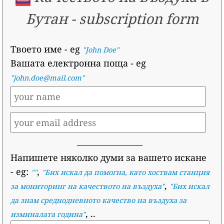
Бутан
-
subscription form
Твоето име
- eg
"John Doe"
Вашата електронна поща
- eg
"john.doe@mail.com"
Напишете няколко думи за вашето искане
- eg:
,
""
"
Бих искал да помогна, като хоствам станция
,
за мониторинг на качеството на въздуха
"
"
Бих искал
да знам среднодневното качество на въздуха за
, ..
изминалата година
"