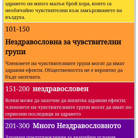
здравето на много малък брой хора, които са
необичайно чувствителни към замърсяването на
въздуха.
101-150
Нездравословна за чувствителни
групи
Членовете на чувствителните групи могат да имат
здравни ефекти. Обществеността не е вероятно да
бъде засегната.
151-200
нездравословен
Всеки може да започне да изпитва здравни ефекти;
членовете на чувствителните групи могат да имат по-
сериозни последици за здравето
201-300
Много Нездравословното
Здравни предупреждения за аварийни условия.