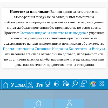
Известие за използване
: Всички данни за качеството на
атмосферния въздух не са валидни към момента на
публикуването и поради осигуряване на качеството, тези данни
могат да бъдат променяни без предизвестие по всяко време.
Проектът
Световен индекс на качеството на въздуха
е упражнил
всички разумни умения и внимание при съставянето на
съдържанието на тази информация и при никакви обстоятелства
Проектният екип на Световния Индекс на Качеството на Въздуха
или неговите агенти са отговорни по договор, нередовност или
по друг начин за всяка загуба, нараняване или щета, възникващи
пряко или косвено от предоставянето на тези данни.
У дома
Тук