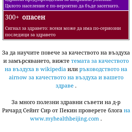
Цялото население е по-вероятно да бъде засегнато.
300+
опасен
Сигнал за здравето: всеки може да има по-сериозни
последици за здравето
За да научите повече за качеството на въздуха
и замърсяването, вижте
темата за качеството
на въздуха в wikipedia
или
ръководството на
airnow за качеството на въздуха и вашето
здраве
.
За много полезни здравни съвети на д-р
Ричард Сейнт Сир от Пекин проверете блога
на
www.myhealthbeijing.com
.