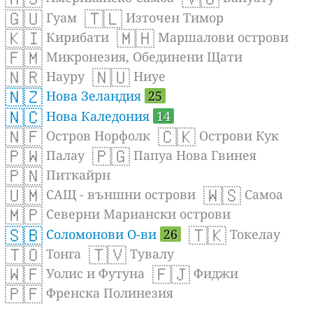
🇬🇺
🇹🇱
Гуам
Източен Тимор
🇰🇮
🇲🇭
Кирибати
Маршалови острови
🇫🇲
Микронезия, Обединени Щати
🇳🇷
🇳🇺
Науру
Ниуе
🇳🇿
Нова Зеландия
25
🇳🇨
Нова Каледония
14
🇳🇫
🇨🇰
Остров Норфолк
Острови Кук
🇵🇼
🇵🇬
Палау
Папуа Нова Гвинея
🇵🇳
Питкайрн
🇺🇲
🇼🇸
САЩ - външни острови
Самоа
🇲🇵
Северни Мариански острови
🇸🇧
🇹🇰
Соломонови О-ви
26
Токелау
🇹🇴
🇹🇻
Тонга
Тувалу
🇼🇫
🇫🇯
Уолис и Футуна
Фиджи
🇵🇫
Френска Полинезия