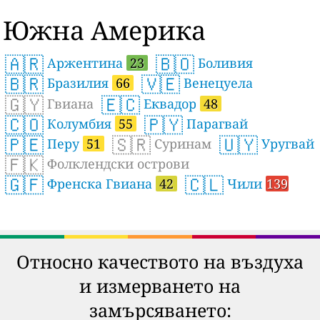
Южна Америка
🇦🇷
🇧🇴
Аржентина
23
Боливия
🇧🇷
🇻🇪
Бразилия
66
Венецуела
🇬🇾
🇪🇨
Гвиана
Еквадор
48
🇨🇴
🇵🇾
Колумбия
55
Парагвай
🇵🇪
🇸🇷
🇺🇾
Перу
51
Суринам
Уругвай
🇫🇰
Фолклендски острови
🇬🇫
🇨🇱
Френска Гвиана
42
Чили
139
Относно качеството на въздуха
и измерването на
замърсяването: