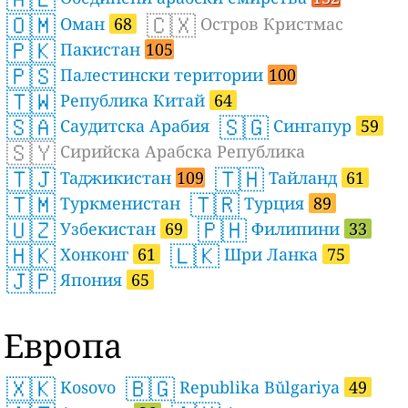
🇴🇲
🇨🇽
Оман
68
Остров Кристмас
🇵🇰
Пакистан
105
🇵🇸
Палестински територии
100
🇹🇼
Република Китай
64
🇸🇦
🇸🇬
Саудитска Арабия
Сингапур
59
🇸🇾
Сирийска Арабска Република
🇹🇯
🇹🇭
Таджикистан
109
Тайланд
61
🇹🇲
🇹🇷
Туркменистан
Турция
89
🇺🇿
🇵🇭
Узбекистан
69
Филипини
33
🇭🇰
🇱🇰
Хонконг
61
Шри Ланка
75
🇯🇵
Япония
65
Европа
🇽🇰
🇧🇬
Kosovo
Republika Bŭlgariya
49