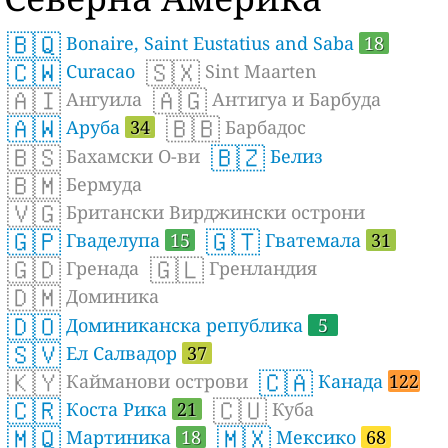
🇧🇶
Bonaire, Saint Eustatius and Saba
18
🇨🇼
🇸🇽
Curacao
Sint Maarten
🇦🇮
🇦🇬
Ангуила
Антигуа и Барбуда
🇦🇼
🇧🇧
Аруба
34
Барбадос
🇧🇸
🇧🇿
Бахамски О-ви
Белиз
🇧🇲
Бермуда
🇻🇬
Британски Вирджински острони
🇬🇵
🇬🇹
Гваделупа
15
Гватемала
31
🇬🇩
🇬🇱
Гренада
Гренландия
🇩🇲
Доминика
🇩🇴
Доминиканска република
5
🇸🇻
Ел Салвадор
37
🇰🇾
🇨🇦
Кайманови острови
Канада
122
🇨🇷
🇨🇺
Коста Рика
21
Куба
🇲🇶
🇲🇽
Мартиника
18
Мексико
68