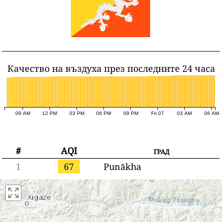
Качество на въздуха през последните 24 часа
09 AM
12 PM
03 PM
06 PM
09 PM
Fri 07
03 AM
06 AM
#
AQI
град
1
67
Punākha