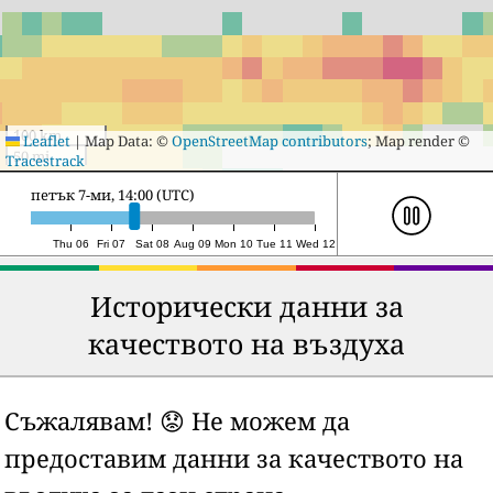
100 km
Leaflet
|
Map Data: ©
OpenStreetMap contributors
; Map render ©
50 mi
Tracestrack
събота 8-ми, 10:00 (UTC)
Thu 06
Fri 07
Sat 08
Aug 09
Mon 10
Tue 11
Wed 12
Исторически данни за
качеството на въздуха
Съжалявам! 😟 Не можем да
предоставим данни за качеството на