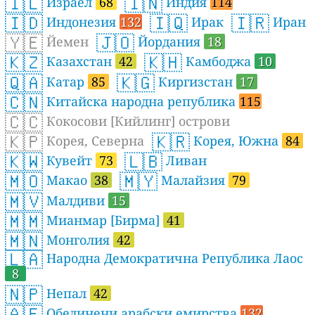
🇮🇱
🇮🇳
Израел
68
Индия
114
🇮🇩
🇮🇶
🇮🇷
Индонезия
132
Ирак
Иран
🇾🇪
🇯🇴
Йемен
Йордания
18
🇰🇿
🇰🇭
Казахстан
42
Камбоджа
10
🇶🇦
🇰🇬
Катар
85
Киргизстан
17
🇨🇳
Китайска народна република
115
🇨🇨
Кокосови [Кийлинг] острови
🇰🇵
🇰🇷
Корея, Северна
Корея, Южна
84
🇰🇼
🇱🇧
Кувейт
73
Ливан
🇲🇴
🇲🇾
Макао
38
Малайзия
79
🇲🇻
Малдиви
15
🇲🇲
Мианмар [Бирма]
41
🇲🇳
Монголия
42
🇱🇦
Народна Демократична Република Лаос
8
🇳🇵
Непал
42
🇦🇪
Обединени арабски емирства
132