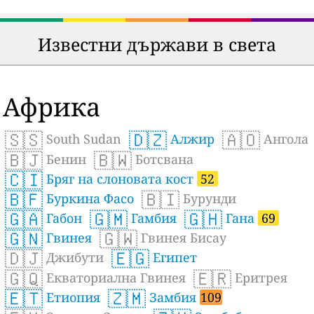
Известни държави в света
Африка
🇸🇸
🇩🇿
🇦🇴
South Sudan
Алжир
Ангола
🇧🇯
🇧🇼
Бенин
Ботсвана
🇨🇮
Бряг на слоновата кост
52
🇧🇫
🇧🇮
Буркина Фасо
Бурунди
🇬🇦
🇬🇲
🇬🇭
Габон
Гамбия
Гана
69
🇬🇳
🇬🇼
Гвинея
Гвинея Бисау
🇩🇯
🇪🇬
Джибути
Египет
🇬🇶
🇪🇷
Екваториална Гвинея
Еритрея
🇪🇹
🇿🇲
Етиопия
Замбия
109