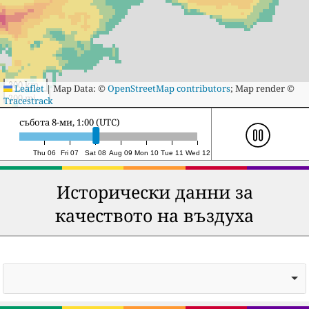
300 km
Leaflet
|
Map Data: ©
OpenStreetMap contributors
; Map render ©
200 mi
Tracestrack
събота 8-ми, 20:00 (UTC)
Thu 06
Fri 07
Sat 08
Aug 09
Mon 10
Tue 11
Wed 12
Исторически данни за
качеството на въздуха