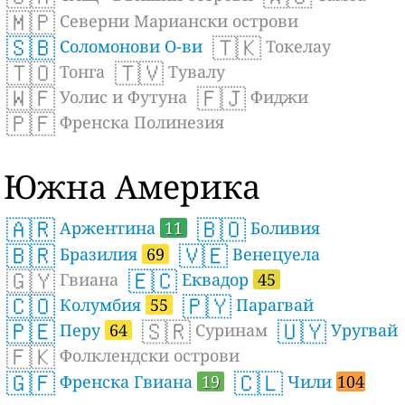
🇲🇵
Северни Мариански острови
🇸🇧
🇹🇰
Соломонови О-ви
Токелау
🇹🇴
🇹🇻
Тонга
Тувалу
🇼🇫
🇫🇯
Уолис и Футуна
Фиджи
🇵🇫
Френска Полинезия
Южна Америка
🇦🇷
🇧🇴
Аржентина
11
Боливия
🇧🇷
🇻🇪
Бразилия
69
Венецуела
🇬🇾
🇪🇨
Гвиана
Еквадор
45
🇨🇴
🇵🇾
Колумбия
55
Парагвай
🇵🇪
🇸🇷
🇺🇾
Перу
64
Суринам
Уругвай
🇫🇰
Фолклендски острови
🇬🇫
🇨🇱
Френска Гвиана
19
Чили
104