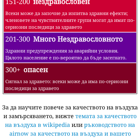
151-200
нездравословен
Всеки може да започне да изпитва здравни ефекти;
членовете на чувствителните групи могат да имат по-
сериозни последици за здравето
201-300
Много Нездравословното
Здравни предупреждения за аварийни условия.
Цялото население е по-вероятно да бъде засегнато.
300+
опасен
Сигнал за здравето: всеки може да има по-сериозни
последици за здравето
За да научите повече за качеството на въздуха
и замърсяването, вижте
темата за качеството
на въздуха в wikipedia
или
ръководството на
airnow за качеството на въздуха и вашето