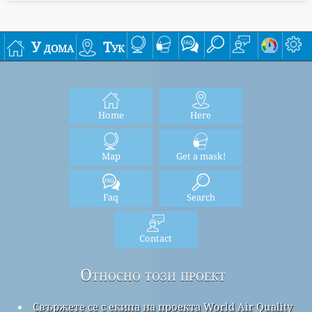
У дома
Тук
Home
Here
Map
Get a mask!
Faq
Search
Contact
Относно този проект
Свържете се с екипа на проекта World Air Quality