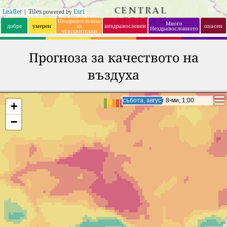
Leaflet
| Tiles
Esri
powered by
Нездравословна
Много
добре
умерен
за
нездравословен
опасен
Нездравословното
чувствителни
групи
Прогноза за качеството на
въздуха
събота, август 8-ми, 20:00
събота, август 8-ми, 20:00
+
−