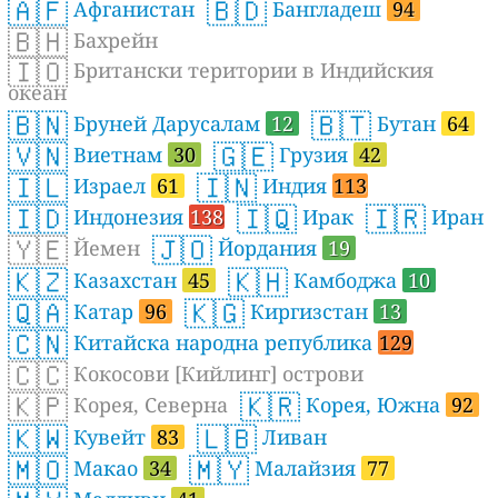
🇦🇫
🇧🇩
Афганистан
Бангладеш
94
🇧🇭
Бахрейн
🇮🇴
Британски територии в Индийския
океан
🇧🇳
🇧🇹
Бруней Дарусалам
12
Бутан
64
🇻🇳
🇬🇪
Виетнам
30
Грузия
42
🇮🇱
🇮🇳
Израел
61
Индия
113
🇮🇩
🇮🇶
🇮🇷
Индонезия
138
Ирак
Иран
🇾🇪
🇯🇴
Йемен
Йордания
19
🇰🇿
🇰🇭
Казахстан
45
Камбоджа
10
🇶🇦
🇰🇬
Катар
96
Киргизстан
13
🇨🇳
Китайска народна република
129
🇨🇨
Кокосови [Кийлинг] острови
🇰🇵
🇰🇷
Корея, Северна
Корея, Южна
92
🇰🇼
🇱🇧
Кувейт
83
Ливан
🇲🇴
🇲🇾
Макао
34
Малайзия
77