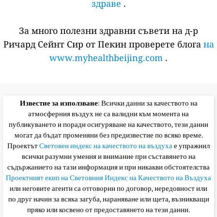
здраве
.
За много полезни здравни съвети на д-р
Ричард Сейнт Сир от Пекин проверете блога
на
www.myhealthbeijing.com
.
Известие за използване
: Всички данни за качеството на
атмосферния въздух не са валидни към момента на
публикуването и поради осигуряване на качеството, тези данни
могат да бъдат променяни без предизвестие по всяко време.
Проектът
Световен индекс на качеството на въздуха
е упражнил
всички разумни умения и внимание при съставянето на
съдържанието на тази информация и при никакви обстоятелства
Проектният екип на Световния Индекс на Качеството на Въздуха
или неговите агенти са отговорни по договор, нередовност или
по друг начин за всяка загуба, нараняване или щета, възникващи
пряко или косвено от предоставянето на тези данни.