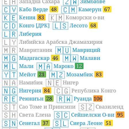
🇪🇭
🇿🇼
Западна Сахара
Зимбабве
🇨🇻
🇨🇲
Кабо Верде
48
Камерун
67
🇰🇪
🇰🇲
Кения
83
Коморски о-ви
🇨🇩
🇱🇸
Конго [ДРК]
Лесото
68
🇱🇷
Либерия
🇱🇾
Либийска Арабска Джамахирия
🇲🇷
🇲🇺
Мавритания
Мавриций
🇲🇬
🇲🇼
Мадагаскар
46
Малави
🇲🇱
🇲🇦
Мали
Мароко
12
🇾🇹
🇲🇿
Мейот
21
Мозамбик
83
🇳🇦
🇳🇪
Намибия
Нигер
🇳🇬
🇨🇬
Нигерия
84
Република Конго
🇷🇪
🇷🇼
Реюниън
28
Руанда
106
🇸🇹
🇸🇿
Сао Томе и Принсипи
Свазиленд
🇸🇭
🇸🇨
Света Елена
Сейшелски О-ви
95
🇸🇳
🇸🇱
Сенегал
37
Сиера Леоне
51