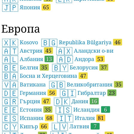
🇯🇵
Япония
65
Европа
🇽🇰
🇧🇬
Kosovo
Republika Bŭlgariya
46
🇦🇹
🇦🇽
Австрия
45
Аландски о-ви
🇦🇱
🇦🇩
Албания
13
Андора
53
🇧🇪
🇧🇾
Белгия
35
Белорусия
37
🇧🇦
Босна и Херцеговина
47
🇻🇦
🇬🇧
Ватикана
Великобритания
35
🇩🇪
🇬🇮
Германия
56
Гибралтар
23
🇬🇷
🇩🇰
Гърция
47
Дания
16
🇪🇪
🇮🇸
Естония
35
Исландия
6
🇪🇸
🇮🇹
Испания
68
Италия
81
🇨🇾
🇱🇻
Кипър
66
Латвия
7