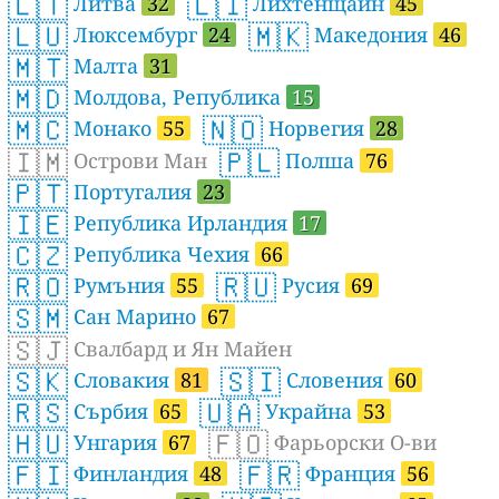
🇱🇹
🇱🇮
Литва
32
Лихтенщайн
45
🇱🇺
🇲🇰
Люксембург
24
Македония
46
🇲🇹
Малта
31
🇲🇩
Молдова, Република
15
🇲🇨
🇳🇴
Монако
55
Норвегия
28
🇮🇲
🇵🇱
Острови Ман
Полша
76
🇵🇹
Португалия
23
🇮🇪
Република Ирландия
17
🇨🇿
Република Чехия
66
🇷🇴
🇷🇺
Румъния
55
Русия
69
🇸🇲
Сан Марино
67
🇸🇯
Свалбард и Ян Майен
🇸🇰
🇸🇮
Словакия
81
Словения
60
🇷🇸
🇺🇦
Сърбия
65
Украйна
53
🇭🇺
🇫🇴
Унгария
67
Фарьорски О-ви
🇫🇮
🇫🇷
Финландия
48
Франция
56