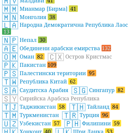
🇲🇻
Малдиви
41
🇲🇲
Мианмар [Бирма]
41
🇲🇳
Монголия
38
🇱🇦
Народна Демократична Република Лаос
13
🇳🇵
Непал
30
🇦🇪
Обединени арабски емирства
132
🇴🇲
🇨🇽
Оман
82
Остров Кристмас
🇵🇰
Пакистан
109
🇵🇸
Палестински територии
95
🇹🇼
Република Китай
62
🇸🇦
🇸🇬
Саудитска Арабия
Сингапур
82
🇸🇾
Сирийска Арабска Република
🇹🇯
🇹🇭
Таджикистан
58
Тайланд
84
🇹🇲
🇹🇷
Туркменистан
Турция
96
🇺🇿
🇵🇭
Узбекистан
57
Филипини
59
🇭🇰
🇱🇰
Хонконг
40
Шри Ланка
53