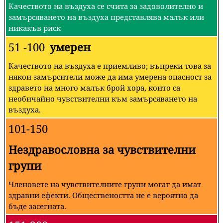
Качеството на въздуха се счита за задоволително и
замърсяването на въздуха представлява малък или
никакъв риск
51 -100
умерен
Качеството на въздуха е приемливо; въпреки това за
някои замърсители може да има умерена опасност за
здравето на много малък брой хора, които са
необичайно чувствителни към замърсяването на
въздуха.
101-150
Нездравословна за чувствителни
групи
Членовете на чувствителните групи могат да имат
здравни ефекти. Обществеността не е вероятно да
бъде засегната.