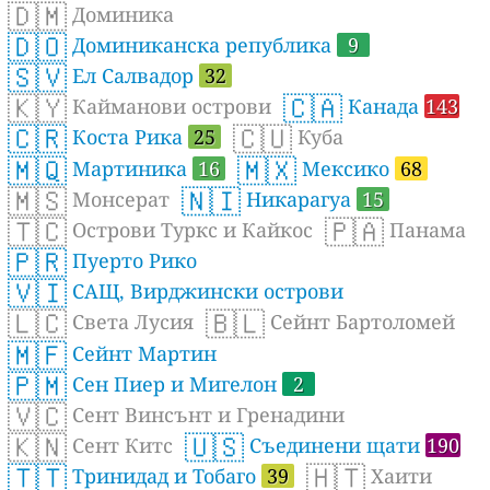
🇩🇲
Доминика
🇩🇴
Доминиканска република
9
🇸🇻
Ел Салвадор
32
🇰🇾
🇨🇦
Кайманови острови
Канада
143
🇨🇷
🇨🇺
Коста Рика
25
Куба
🇲🇶
🇲🇽
Мартиника
16
Мексико
68
🇲🇸
🇳🇮
Монсерат
Никарагуа
15
🇹🇨
🇵🇦
Острови Туркс и Кайкос
Панама
🇵🇷
Пуерто Рико
🇻🇮
САЩ, Вирджински острови
🇱🇨
🇧🇱
Света Лусия
Сейнт Бартоломей
🇲🇫
Сейнт Мартин
🇵🇲
Сен Пиер и Мигелон
2
🇻🇨
Сент Винсънт и Гренадини
🇰🇳
🇺🇸
Сент Китс
Съединени щати
190
🇹🇹
🇭🇹
Тринидад и Тобаго
39
Хаити