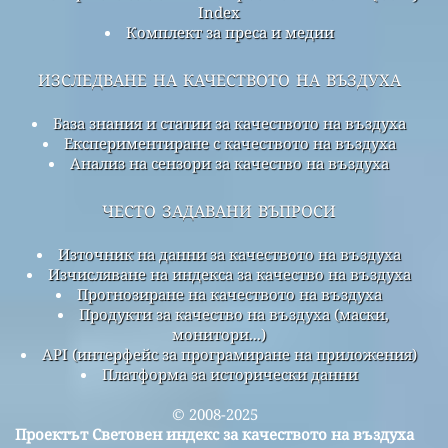
Index
Комплект за преса и медии
изследване на качеството на въздуха
База знания и статии за качеството на въздуха
Експериментиране с качеството на въздуха
Анализ на сензори за качество на въздуха
често задавани въпроси
Източник на данни за качеството на въздуха
Изчисляване на индекса за качество на въздуха
Прогнозиране на качеството на въздуха
Продукти за качество на въздуха (маски,
монитори...)
API (интерфейс за програмиране на приложения)
Платформа за исторически данни
© 2008-2025
Проектът Световен индекс за качеството на въздуха