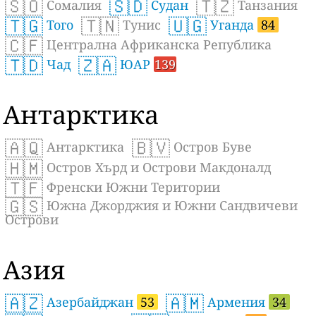
🇸🇴
🇸🇩
🇹🇿
Сомалия
Судан
Танзания
🇹🇬
🇹🇳
🇺🇬
Того
Тунис
Уганда
84
🇨🇫
Централна Африканска Република
🇹🇩
🇿🇦
Чад
ЮАР
139
Антарктика
🇦🇶
🇧🇻
Антарктика
Остров Буве
🇭🇲
Остров Хърд и Острови Макдоналд
🇹🇫
Френски Южни Територии
🇬🇸
Южна Джорджия и Южни Сандвичеви
Острови
Азия
🇦🇿
🇦🇲
Азербайджан
53
Армения
34