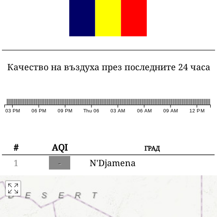
Качество на въздуха през последните 24 часа
03 PM
06 PM
09 PM
Thu 06
03 AM
06 AM
09 AM
12 PM
#
AQI
град
1
-
N'Djamena