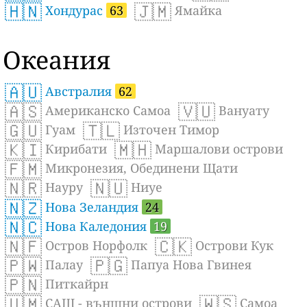
🇭🇳
🇯🇲
Хондурас
63
Ямайка
Океания
🇦🇺
Австралия
62
🇦🇸
🇻🇺
Американско Самоа
Вануату
🇬🇺
🇹🇱
Гуам
Източен Тимор
🇰🇮
🇲🇭
Кирибати
Маршалови острови
🇫🇲
Микронезия, Обединени Щати
🇳🇷
🇳🇺
Науру
Ниуе
🇳🇿
Нова Зеландия
24
🇳🇨
Нова Каледония
19
🇳🇫
🇨🇰
Остров Норфолк
Острови Кук
🇵🇼
🇵🇬
Палау
Папуа Нова Гвинея
🇵🇳
Питкайрн
🇺🇲
🇼🇸
САЩ - външни острови
Самоа