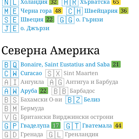
🇳🇱
🇭🇷
Холандия
32
Хърватска
65
🇲🇪
🇨🇭
Черна гора
48
Швейцария
36
🇸🇪
🇬🇬
Швеция
22
о. Гърнзи
🇯🇪
о. Джързи
Северна Америка
🇧🇶
Bonaire, Saint Eustatius and Saba
21
🇨🇼
🇸🇽
Curacao
Sint Maarten
🇦🇮
🇦🇬
Ангуила
Антигуа и Барбуда
🇦🇼
🇧🇧
Аруба
22
Барбадос
🇧🇸
🇧🇿
Бахамски О-ви
Белиз
🇧🇲
Бермуда
🇻🇬
Британски Вирджински острони
🇬🇵
🇬🇹
Гваделупа
17
Гватемала
44
🇬🇩
🇬🇱
Гренада
Гренландия