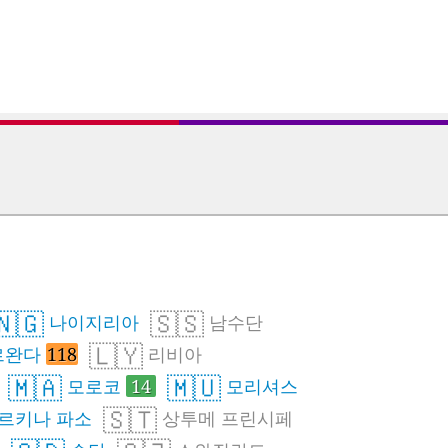
🇳🇬
🇸🇸
나이지리아
남수단
🇱🇾
르완다
118
리비아
🇲🇦
🇲🇺
모로코
14
모리셔스
🇸🇹
르키나 파소
상투메 프린시페