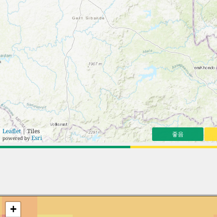
Leaflet
| Tiles
좋음
Esri
powered by
+