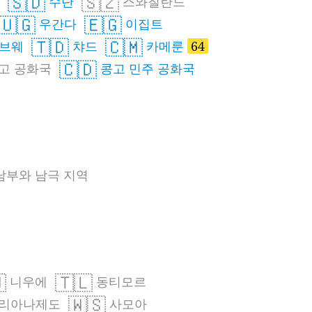
🇸🇩
🇸🇿
수단
스와질란드
🇺🇬
🇪🇬
우간다
이집트
🇹🇩
🇨🇲
브웨
챠드
카메룬
64
🇨🇩
고 공화국
콩고 민주 공화국
남부와 남극 지역

🇹🇱
니우에
동티모르
🇼🇸
리아나제도
사모아