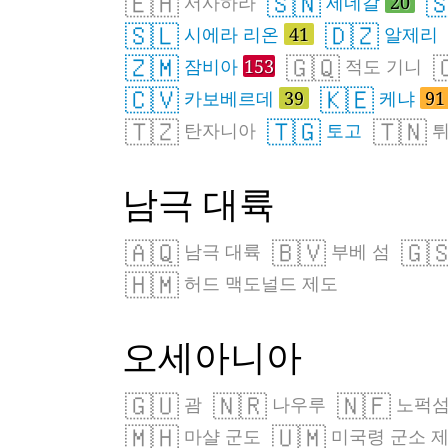
🇪🇭
🇸🇳

서사하라
세네갈
20
🇸🇱
🇩🇿
시에라 리온
41
알제리
🇿🇲
🇬🇶

잠비아
153
적도 기니
🇨🇻
🇰🇪
카보베르데
39
케냐
91
🇹🇿
🇹🇬
🇹🇳
탄자니아
토고
튀
남극 대륙
🇦🇶
🇧🇻
🇬
남극 대륙
부베 섬
🇭🇲
허드 맥도널드 제도
오세아니아
🇬🇺
🇳🇷
🇳🇫
괌
나우루
노퍽
🇲🇭
🇺🇲
마샬 군도
미국령 군소 