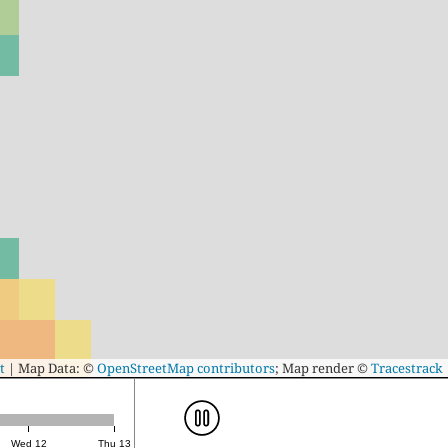
t
|
Map Data: ©
OpenStreetMap contributors
; Map render ©
Tracestrack
Wed 12
Thu 13