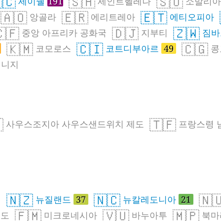
🇨
🇸🇭
🇸🇴
세이쉘
191
세인트헬레나
소말리아
🇦🇴
🇪🇷
🇪🇹
앙골라
에리트레아
에티오피아
🇫
🇩🇯
🇿🇼
중앙 아프리카 공화국
지부티
짐바
🇰🇲
🇨🇮
🇨🇬
코모로스
코트디부아르
49
콩
니지

🇹🇫
사우스조지아 사우스샌드위치 제도
프랑스령 
🇳🇿
🇳🇨
🇳
섬
뉴질랜드
37
뉴칼레도니아
21
🇫🇲
🇻🇺
🇲🇵
제도
미크로네시아
바누아투
북마