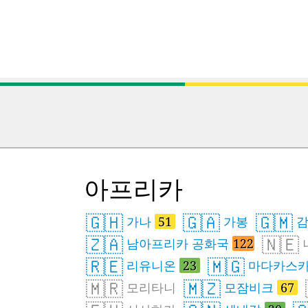
아프리카
🇬🇭
🇬🇦
🇬🇲
가나
51
가봉
감
🇿🇦
🇳🇪
남아프리카 공화국
122
🇷🇪
🇲🇬
리유니온
23
마다카스
🇲🇷
🇲🇿
모리타니
모잠비크
67