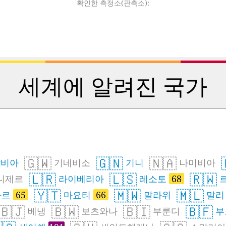
확인한 측정소(관측소):
세계에 알려진 국가
🇬🇼
🇬🇳
🇳🇦
비아
기네비소
기니
나미비아
🇱🇷
🇱🇸
🇷🇼
니제르
라이베리아
레소토
68
🇾🇹
🇲🇼
🇲🇱
카르
65
마요티
66
말라위
말리
🇧🇯
🇧🇼
🇧🇮
🇧🇫
베냉
보츠와나
부룬디
부