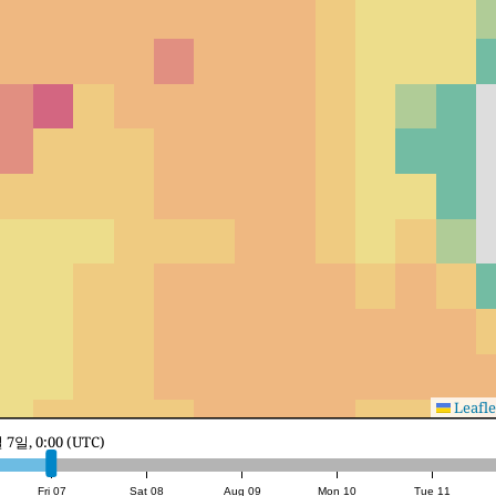
Leafle
8일, 2:00 (UTC)
Fri 07
Sat 08
Aug 09
Mon 10
Tue 11