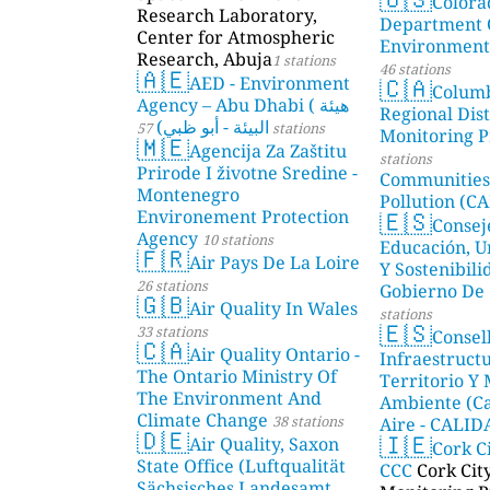
Colora
Research Laboratory,
Department 
Center for Atmospheric
Environmenta
Research, Abuja
1 stations
46 stations
🇦🇪
🇨🇦
AED - Environment
Colum
Agency – Abu Dhabi ( هيئة
Regional Dist
البيئة - أبو ظبي)
57 stations
Monitoring P
🇲🇪
Agencija Za Zaštitu
stations
Prirode I životne Sredine -
Communities
Montenegro
Pollution (CA
🇪🇸
Environement Protection
Consej
Agency
10 stations
Educación, U
🇫🇷
Air Pays De La Loire
Y Sostenibili
26 stations
Gobierno De 
🇬🇧
Air Quality In Wales
stations
🇪🇸
33 stations
Consel
🇨🇦
Air Quality Ontario -
Infraestructu
The Ontario Ministry Of
Territorio Y
The Environment And
Ambiente (Ca
Climate Change
38 stations
Aire - CALI
🇩🇪
🇮🇪
Air Quality, Saxon
AMBIENTAL)
Cork C
State Office (Luftqualität
CCC
Cork Cit
Sächsisches Landesamt