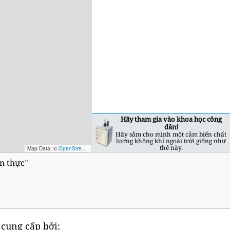
Hãy tham gia vào khoa học công
dân!
Hãy sắm cho mình một cảm biến chất
lượng không khí ngoài trời giống như
thế này.
Map Data: ©
OpenStreetMap contributors
; Map render ©
Tracestrack
an thực
”
 cung cấp bởi: