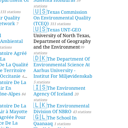
59
stations
🇺🇸
Texas Commission
131 stations
r Quality
On Environmental Quality
etwork
(TCEQ)
7
311 stations
🇺🇸
Texas UNT-GEO
l
University of North Texas,
 Ambiental
Department of Geography
and the Environment
tations
99
atoire Agréé
stations
🇩🇰
 La
The Department Of
De La Qualité
Environmental Science At
e Territoire
Aarhus University -
Occitanie
Institut For Miljøvidenskab
44
atoire De La
5 stations
🇮🇸
air En
The Environment
ône-Alpes
Agency Of Iceland
84
20
stations
🇱🇰
atoire De La
The Environmental
Air à Mayotte
Division Of NBRO
43 stations
🇬🇱
 Agréée Pour
The School In
ce De La
Qaanaaq
1 stations