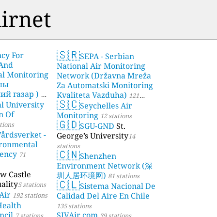
irnet
🇸🇷
ncy For
SEPA - Serbian
 And
National Air Monitoring
l Monitoring
Network (Državna Mreža
чны
Za Automatski Monitoring
й газар )
Kvaliteta Vazduha)
21
121
🇸🇨
l University
Seychelles Air
stations
n Of
Monitoring
12 stations
🇬🇩
tions
SGU-GND
St.
årdsverket -
George’s University
14
ronmental
stations
🇨🇳
gency
71
Shenzhen
Environment Network (深
w Castle
圳人居环境网)
81 stations
🇨🇱
ality
5 stations
Sistema Nacional De
Air
Calidad Del Aire En Chile
192 stations
Health
135 stations
ncil
SJVAir.com
7 stations
39 stations