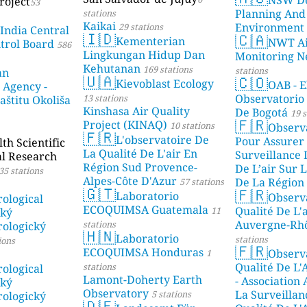
roject
53
Planning And
stations
Kaikai
Environment
29 stations
 India Central
🇮🇩
🇨🇦
Kementerian
NWT Ai
ntrol Board
586
Lingkungan Hidup Dan
Monitoring N
Kehutanan
169 stations
stations
an
🇺🇦
🇨🇴
Kievoblast Ecology
OAB - E
 Agency -
Observatorio
13 stations
aštitu Okoliša
Kinshasa Air Quality
De Bogotá
19 s
🇫🇷
Project (KINAQ)
10 stations
Observ
🇫🇷
L'observatoire De
Pour Assurer
h Scientific
La Qualité De L'air En
Surveillance 
al Research
Région Sud Provence-
De L’air Sur L
35 stations
Alpes-Côte D'Azur
De La Région 
57 stations
🇬🇹
🇫🇷
Laboratorio
Observ
stations
ological
ECOQUIMSA Guatemala
Qualité De L'
11
ský
Auvergne-Rh
stations
ologický
🇭🇳
Laboratorio
stations
ions
🇫🇷
ECOQUIMSA Honduras
Observ
1
Qualité De L'
stations
ological
Lamont-Doherty Earth
- Association
ský
Observatory
La Surveillan
5 stations
ologický
🇩🇪