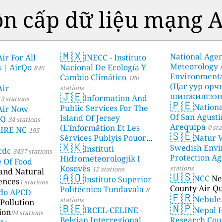
n cấp dữ liệu mạng A
🇲🇽
National Age
ir For All
INECC - Instituto
Meteorology
s | AirQo
Nacional De Ecología Y
846
Environmenta
Cambio Climático
180
(Цаг уур ор
Air
stations
🇯🇪
шинжилгээни
Information And
3 stations
🇵🇪
Nationa
stations
Public Services For The
Air Now
Of San Agusti
Island Of Jersey
K)
34 stations
Arequipa
(L'înformâtion Et Les
0 sta
AIRE NC
195
🇸🇪
Sèrvices Publyis Pouor
Natur V
🇽🇰
I'Île Dé Jèrri)
Swedish Envi
Instituti
2 stations
cdc
3437 stations
Protection A
Hidrometeorologjik I
e Of Food
Kosovës
stations
12 stations
 and Natural
🇺🇸
🇦🇴
NCC
Ne
Instituto Superior
ences
1 stations
County Air Qu
Politécnico Tundavala
8
ado APCD
🇫🇷
Nebule
stations
Pollution
🇧🇪
🇳🇵
IRCEL-CELINE -
Nepal 
ion
94 stations
Belgian Interregional
Research Cou