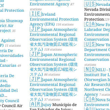
do
🇺🇸
Environment Agency
Nevad
87
Of
Nevada Divisi
stations
l Protection
🇮🇪
Ireland
Environment
Environmental Protection
Protection
229 
bia Shuswap
🇨🇦
Agency (EPA)
New Fo
116 stations
rict Air
🇯🇵
Japan Atmospheric
Labrador De
roject
35
Environmental Regional
Environment
Observation System (環境
Conservation
 Against
🇺🇸
省大気汚染物質広域監視シ
New Yo
P)
11 stations
ステム)
Department 
118 stations
ería De
🇯🇵
Japan Atmospheric
Environment
niversidades
Environmental Regional
Conservation
dad -
Observation System (環境
stations
Canarias
49
🇳🇴
省大気汚染物質広域監視シ
NILU - 
ステム)
Institutt For 
86 stations
leria De
🇯🇵
Japan Atmospheric
(Norwegian In
ras,
Environmental Regional
Air Research)
 Medio
Observation System (環境
Northwest Cl
lidad Del
省大気汚染物質広域監視シ
Agency
7 stati
DAD
🇨🇦
ステム)
Nova Sc
37 stations
ity Council
23 stations
🇦🇷
Jujuy
Municipio de
Environment
y Council Air
🇦🇺
San Salvador de Jujuy
NSW De
0