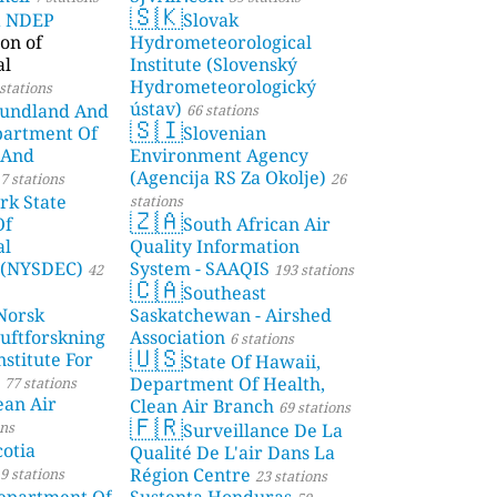
🇸🇰
a NDEP
Slovak
on of
Hydrometeorological
al
Institute (Slovenský
Hydrometeorologický
stations
ústav)
undland And
66 stations
🇸🇮
partment Of
Slovenian
 And
Environment Agency
(Agencija RS Za Okolje)
7 stations
26
rk State
stations
🇿🇦
Of
South African Air
al
Quality Information
 (NYSDEC)
System - SAAQIS
42
193 stations
🇨🇦
Southeast
Norsk
Saskatchewan - Airshed
Luftforskning
Association
6 stations
🇺🇸
stitute For
State Of Hawaii,
Department Of Health,
77 stations
ean Air
Clean Air Branch
69 stations
🇫🇷
ons
Surveillance De La
otia
Qualité De L'air Dans La
Région Centre
9 stations
23 stations
partment Of
Sustenta Honduras