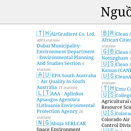
Nguồ
🇹🇭
🇧🇷
AirGradient Co. Ltd.
Clean A
African Citie
4003 stations
Dubai Municipality-
stations
🇬🇧
Environment Department
Clean 
- Environmental Planning
Nottingham
1
🇺🇸
And Studies Section
8
Clean 
stations
Kansas (CAN
🇦🇺
🇺🇸
EPA South Australia
Clean
:: Air Quality In South
stations
🇹🇭
Australia
11 stations
Cmu C
🇱🇹
🇺🇸
AAA - Aplinkos
Colleg
Apsaugos Agentūra
Agricultural
(Lithuania Environmental
Resource Sci
🇺🇸
Protection Agency
16
Color
stations
Colorado Air 
🇳🇬
Abuja SERLCAR
Control Divis
🇺🇸
Space Environment