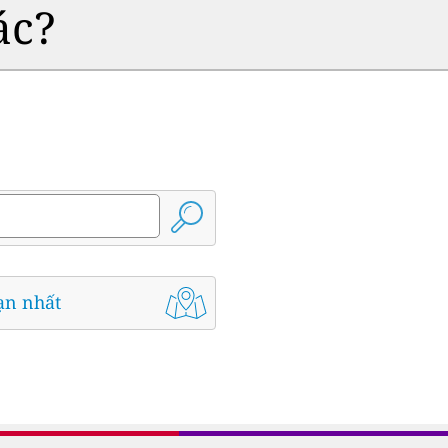
ác?
ạn nhất