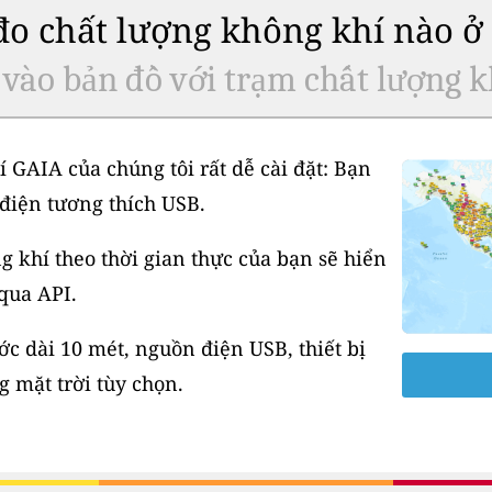
 đo chất lượng không khí nào 
 vào bản đồ với trạm chất lượng k
í GAIA của chúng tôi rất dễ cài đặt: Bạn
điện tương thích USB.
 khí theo thời gian thực của bạn sẽ hiển
 qua API.
 dài 10 mét, nguồn điện USB, thiết bị
 mặt trời tùy chọn.