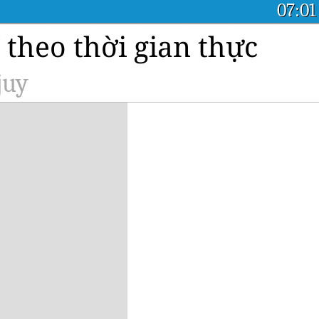
07:01
theo thời gian thực
juy