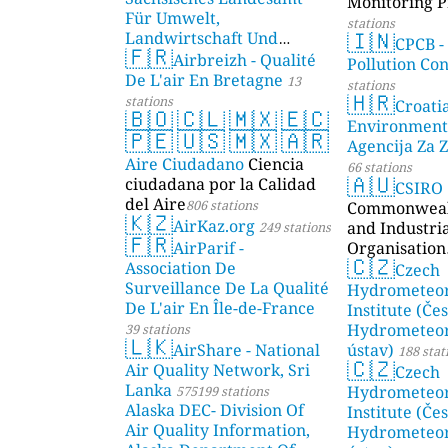
Monitoring P
Für Umwelt,
stations
🇮🇳
Landwirtschaft Und
CPCB -
🇫🇷
Geologie)
Airbreizh - Qualité
50 stations
Pollution Co
De L'air En Bretagne
13
stations
🇭🇷
stations
Croati
🇧🇴
🇨🇱
🇲🇽
🇪🇨
Environment
🇵🇪
🇺🇸
🇲🇽
🇦🇷
Agencija Za Z
Aire Ciudadano
Ciencia
66 stations
🇦🇺
ciudadana por la Calidad
CSIRO
del Aire
806 stations
Commonwealt
🇰🇿
AirKaz.org
and Industri
249 stations
🇫🇷
AirParif -
Organisation
🇨🇿
Association De
Czech
Surveillance De La Qualité
Hydrometeor
De L'air En Île-de-France
Institute (Če
Hydrometeor
39 stations
🇱🇰
AirShare - National
ústav)
188 stat
🇨🇿
Air Quality Network, Sri
Czech
Lanka
Hydrometeor
575199 stations
Alaska DEC- Division Of
Institute (Če
Air Quality Information,
Hydrometeor