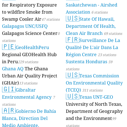
for Respiratory Exposure
Saskatchewan - Airshed
to wildfire Smoke from
Association
6 stations
🇺🇸
Swamp Cooler Air
State Of Hawaii,
47 stations
Galapagos UNC/USFQ
Department Of Health,
Galapagos Science Center
Clean Air Branch
0
69 stations
🇫🇷
Surveillance De La
stations
🇵🇪
GeoHealthPeru
Qualité De L'air Dans La
Regional GEOHealth Hub
Région Centre
23 stations
in Peru
Sustenta Honduras
229 stations
59
Ghana AQ
The Ghana
stations
🇺🇸
Urban Air Quality Project
Texas Commission
(GHAir)
On Environmental Quality
13 stations
🇬🇮
Gibraltar
(TCEQ)
311 stations
🇺🇸
Environmental Agency
Texas UNT-GEO
7
University of North Texas,
stations
🇦🇷
Gobierno De Bahía
Department of Geography
Blanca, Direction Del
and the Environment
99
Medio Ambiente,
stations