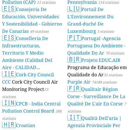
Pollution (CAP)
Pennsylvania
11 stations
114 stations
🇪🇸
🇱🇺
Consejería De
Portail De
Educación, Universidades
L'Environnement Du
Y Sostenibilidad - Gobierno
Grand-duché De
De Canarias
Luxembourg
49 stations
5 stations
🇪🇸
🇵🇹
Conselleria De
Portugal -Agencia
Infraestructuras,
Portuguesa Do Ambiente -
Territorio Y Medio
Qualidade Do Ar
70 stations
🇧🇷
Ambiente (Calidad Del
Projeto EDUC.AIR
Aire - CALIDAD
Programa de Educação em
🇮🇪
AMBIENTAL)
Cork City Council
Qualidade do Ar
23 stations
31 stations
CCC
Cork City Council Air
Purple Air
74188 stations
🇫🇷
Monitoring Project
Qualitair Région
53
Corse - Surveillance De La
stations
🇮🇳
CPCB - India Central
Qualité De L'air En Corse
7
Pollution Control Board
586
stations
🇮🇹
Qualità Dell’aria |
stations
🇭🇷
Croatian
Agenzia Provinciale Per