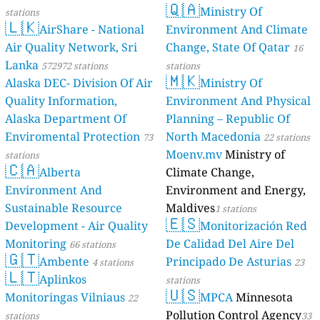
🇶🇦
Ministry Of
stations
🇱🇰
AirShare - National
Environment And Climate
Air Quality Network, Sri
Change, State Of Qatar
16
Lanka
572972 stations
stations
🇲🇰
Alaska DEC- Division Of Air
Ministry Of
Quality Information,
Environment And Physical
Alaska Department Of
Planning – Republic Of
Enviromental Protection
North Macedonia
73
22 stations
Moenv.mv
Ministry of
stations
🇨🇦
Alberta
Climate Change,
Environment And
Environment and Energy,
Sustainable Resource
Maldives
1 stations
🇪🇸
Development - Air Quality
Monitorización Red
Monitoring
De Calidad Del Aire Del
66 stations
🇬🇹
Ambente
Principado De Asturias
4 stations
23
🇱🇹
Aplinkos
stations
🇺🇸
Monitoringas Vilniaus
MPCA
Minnesota
22
Pollution Control Agency
stations
33