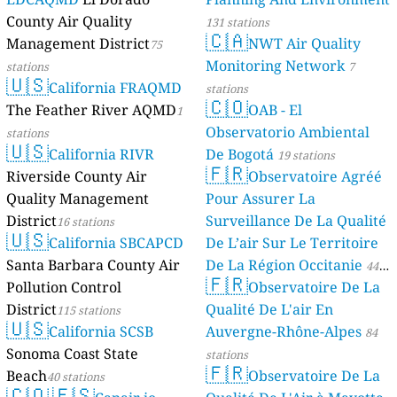
County Air Quality
131 stations
🇨🇦
Management District
NWT Air Quality
75
Monitoring Network
stations
7
🇺🇸
California FRAQMD
stations
🇨🇴
The Feather River AQMD
OAB - El
1
Observatorio Ambiental
stations
🇺🇸
California RIVR
De Bogotá
19 stations
🇫🇷
Riverside County Air
Observatoire Agréé
Quality Management
Pour Assurer La
District
Surveillance De La Qualité
16 stations
🇺🇸
California SBCAPCD
De L’air Sur Le Territoire
Santa Barbara County Air
De La Région Occitanie
44
🇫🇷
Pollution Control
Observatoire De La
stations
District
Qualité De L'air En
115 stations
🇺🇸
California SCSB
Auvergne-Rhône-Alpes
84
Sonoma Coast State
stations
🇫🇷
Beach
Observatoire De La
40 stations
🇨🇴
🇪🇸