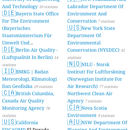
And Technology
Labrador Department Of
10 stations
🇩🇪
Bayern State Office
Environment And
For The Environment
Conservation
7 stations
🇺🇸
(Bayerisches
New York State
Staatsministerium Für
Department Of
Umwelt Und
Environmental
🇩🇪
Berlin Air Quality -
Verbraucherschutz) - LfU
Conservation (NYSDEC)
42
(Luftqualität In Berlin)
46 stations
14
stations
🇳🇴
NILU - Norsk
stations
🇮🇩
BMKG | Badan
Institutt For Luftforskning
Meteorologi, Klimatologi
(Norwegian Institute For
Dan Geofisika
Air Research)
29 stations
77 stations
🇨🇦
British Columbia,
Northwest Clean Air
Canada Air Quality
Agency
7 stations
🇨🇦
Monitoring Agency
Nova Scotia
78
Environment
stations
9 stations
🇺🇸
🇦🇺
California
NSW Department Of
EDCAQMD
El Dorado
Planning And Environment