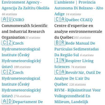
Environment Agency -
L'ambiente | Provincia
Agencija Za Zaštitu Okoliša
Autonoma Di Bolzano - Alto
Adige
66 stations
14 stations
🇦🇺
🇨🇦
CSIRO
Québec CEAEQ
Commonwealth Scientific
Centre d'expertise en
and Industrial Research
analyse environnementale
Organisation
du Québec
35 stations
101 stations
🇨🇿
🇧🇷
Czech
Rede Manual De
Hydrometeorological
Partículas Sedimentadas
Institute (Český
Da Região Sul
6 stations
🇮🇳
Hydrometeorologický
Respirer Living
ústav)
Sciences
188 stations
74 stations
🇨🇿
🇨🇦
Czech
Revolv'Air, Outil De
Hydrometeorological
Analyse De L'air Du
Institute (Český
Québec
126 stations
Hydrometeorologický
RIVM - Rijksinstituut Voor
ústav)
Volksgezondheid En
274 stations
🇦🇩
Departament De
Milieum, Landelijk