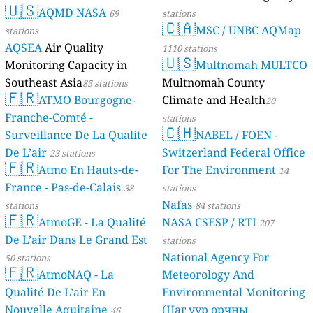
🇺🇸
AQMD NASA
69
stations
🇨🇦
MSC / UNBC AQMap
stations
AQSEA
Air Quality
1110 stations
🇺🇸
Monitoring Capacity in
Multnomah MULTCO
Southeast Asia
Multnomah County
85 stations
🇫🇷
ATMO Bourgogne-
Climate and Health
20
Franche-Comté -
stations
🇨🇭
Surveillance De La Qualite
NABEL / FOEN -
De L’air
Switzerland Federal Office
23 stations
🇫🇷
Atmo En Hauts-de-
For The Environment
14
France - Pas-de-Calais
38
stations
Nafas
stations
84 stations
🇫🇷
AtmoGE - La Qualité
NASA CSESP / RTI
207
De L’air Dans Le Grand Est
stations
National Agency For
50 stations
🇫🇷
AtmoNAQ - La
Meteorology And
Qualité De L’air En
Environmental Monitoring
Nouvelle Aquitaine
(Цаг уур орчны
46