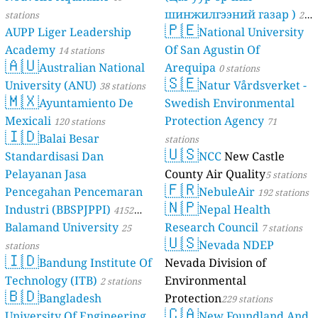
шинжилгээний газар )
stations
21
🇵🇪
AUPP Liger Leadership
National University
stations
Academy
Of San Agustin Of
14 stations
🇦🇺
Australian National
Arequipa
0 stations
🇸🇪
University (ANU)
Natur Vårdsverket -
38 stations
🇲🇽
Ayuntamiento De
Swedish Environmental
Mexicali
Protection Agency
120 stations
71
🇮🇩
Balai Besar
stations
🇺🇸
Standardisasi Dan
NCC
New Castle
Pelayanan Jasa
County Air Quality
5 stations
🇫🇷
Pencegahan Pencemaran
NebuleAir
192 stations
🇳🇵
Industri (BBSPJPPI)
Nepal Health
4152
Balamand University
Research Council
stations
25
7 stations
🇺🇸
Nevada NDEP
stations
🇮🇩
Bandung Institute Of
Nevada Division of
Technology (ITB)
Environmental
2 stations
🇧🇩
Bangladesh
Protection
229 stations
🇨🇦
University Of Engineering
New Foundland And