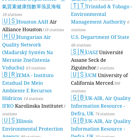
🇹🇹
氣質素健康指數單張及海報
Trinidad & Tobago -
Environmental
18 stations
🇺🇸
Houston AAH
Air
Management Authority
6
Alliance Houston
118 stations
stations
🇭🇺
Hungarian Air
U.S. Department Of State
Quality Network
66 stations
🇸🇳
(Maďarský Systém Na
UASZ
Université
Meranie Znečistenia
Assane Seck de
Vzduchu)
Ziguinchor
63 stations
2 stations
🇧🇷
🇺🇸
IEMA - Instituto
UCM
University of
Estadual De Meio
California Merced
388
Ambiente E Recursos
stations
🇬🇧
Hídricos
UK-AIR, Air Quality
14 stations
IFRO
Karolinska Institutet
Information Resource -
3
Defra, UK
stations
74 stations
🇺🇸
🇬🇧
Illinois
UK-AIR, Air Quality
Environmental Protection
Information Resource -
Agency
Defra, UK
89 stations
33 stations