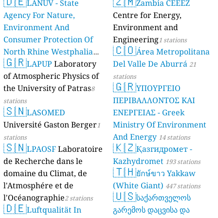
🇩🇪
🇿🇲
LANUV - State
Zambia CEEEZ
Agency For Nature,
Centre for Energy,
Environment And
Environment and
Consumer Protection Of
Engineering
1 stations
🇨🇴
North Rhine Westphalia
Área Metropolitana
🇬🇷
(Landesamt Für Natur,
LAPUP
Laboratory
Del Valle De Aburrá
21
Umwelt Und
of Atmospheric Physics of
stations
🇬🇷
Verbraucherschutz NRW)
the University of Patras
ΥΠΟΥΡΓΕΙΟ
8
ΠΕΡΙΒΑΛΛΟΝΤΟΣ ΚΑΙ
61 stations
stations
🇸🇳
LASOMED
ΕΝΕΡΓΕΙΑΣ - Greek
Université Gaston Berger
Ministry Of Environment
1
And Energy
stations
14 stations
🇸🇳
🇰🇿
LPAOSF
Laboratoire
Қазгидромет -
de Recherche dans le
Kazhydromet
193 stations
🇹🇭
domaine du Climat, de
ยักษ์ขาว Yakkaw
l'Atmosphére et de
(White Giant)
447 stations
🇺🇸
l'Océanographie
საქართველოს
2 stations
🇩🇪
Luftqualität In
გარემოს დაცვისა და