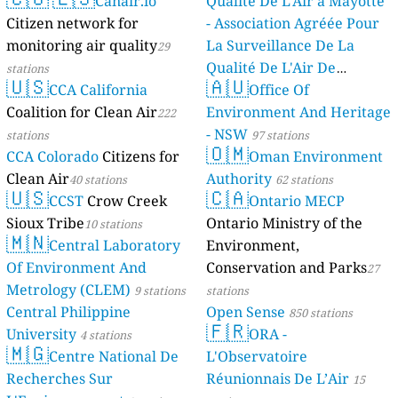
Canair.io
Qualité De L'Air à Mayotte
Citizen network for
- Association Agréée Pour
monitoring air quality
La Surveillance De La
29
Qualité De L'Air De
stations
🇺🇸
🇦🇺
CCA California
Mayotte
Office Of
4 stations
Coalition for Clean Air
Environment And Heritage
222
- NSW
stations
97 stations
🇴🇲
CCA Colorado
Citizens for
Oman Environment
Clean Air
Authority
40 stations
62 stations
🇺🇸
🇨🇦
CCST
Crow Creek
Ontario MECP
Sioux Tribe
Ontario Ministry of the
10 stations
🇲🇳
Central Laboratory
Environment,
Of Environment And
Conservation and Parks
27
Metrology (CLEM)
9 stations
stations
Central Philippine
Open Sense
850 stations
🇫🇷
University
ORA -
4 stations
🇲🇬
Centre National De
L'Observatoire
Recherches Sur
Réunionnais De L’Air
15