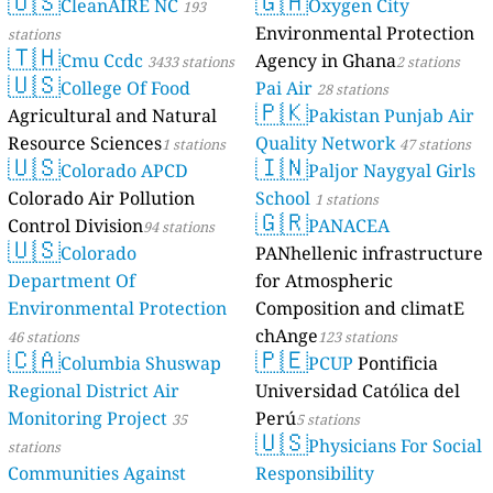
🇺🇸
🇬🇭
CleanAIRE NC
Oxygen City
193
Environmental Protection
stations
🇹🇭
Cmu Ccdc
Agency in Ghana
3433 stations
2 stations
🇺🇸
College Of Food
Pai Air
28 stations
🇵🇰
Agricultural and Natural
Pakistan Punjab Air
Resource Sciences
Quality Network
1 stations
47 stations
🇺🇸
🇮🇳
Colorado APCD
Paljor Naygyal Girls
Colorado Air Pollution
School
1 stations
🇬🇷
Control Division
PANACEA
94 stations
🇺🇸
Colorado
PANhellenic infrastructure
Department Of
for Atmospheric
Environmental Protection
Composition and climatE
chAnge
46 stations
123 stations
🇨🇦
🇵🇪
Columbia Shuswap
PCUP
Pontificia
Regional District Air
Universidad Católica del
Monitoring Project
Perú
35
5 stations
🇺🇸
Physicians For Social
stations
Communities Against
Responsibility