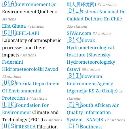
🇨🇦
EnvironnementQc
圳人居环境网)
81 stations
🇨🇱
Environnement Québec
Sistema Nacional De
4
Calidad Del Aire En Chile
stations
EPA Ghana
7 stations
135 stations
🇨🇭
EPFL-LAPI
SJVAir.com
34 stations
🇸🇰
Laboratory of atmospheric
Slovak
processes and their
Hydrometeorological
impacts
Institute (Slovenský
7 stations
Federalni
Hydrometeorologický
Hidrometeorološki Zavod
ústav)
66 stations
🇸🇮
Slovenian
25 stations
🇺🇸
Florida Department
Environment Agency
Of Environmental
(Agencija RS Za Okolje)
26
Protection
177 stations
stations
🇱🇰
🇿🇦
Foundation For
South African Air
Environment
Climate and
Quality Information
Technology (FECT)
System - SAAQIS
11 stations
193 stations
🇺🇸
🇨🇦
FRESSCA
Filtration
Southeast