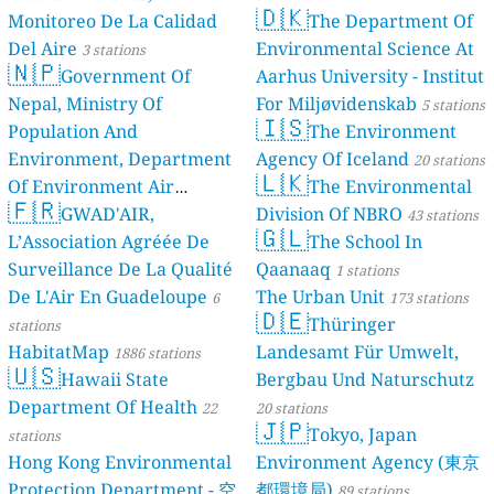
🇩🇰
Monitoreo De La Calidad
The Department Of
Del Aire
Environmental Science At
3 stations
🇳🇵
Government Of
Aarhus University - Institut
Nepal, Ministry Of
For Miljøvidenskab
5 stations
🇮🇸
Population And
The Environment
Environment, Department
Agency Of Iceland
20 stations
🇱🇰
Of Environment Air
The Environmental
🇫🇷
Quality Monitoring
GWAD'AIR,
Division Of NBRO
30
43 stations
🇬🇱
L’Association Agréée De
The School In
stations
Surveillance De La Qualité
Qaanaaq
1 stations
De L'Air En Guadeloupe
The Urban Unit
6
173 stations
🇩🇪
Thüringer
stations
HabitatMap
Landesamt Für Umwelt,
1886 stations
🇺🇸
Hawaii State
Bergbau Und Naturschutz
Department Of Health
22
20 stations
🇯🇵
Tokyo, Japan
stations
Hong Kong Environmental
Environment Agency (東京
Protection Department - 空
都環境局)
89 stations