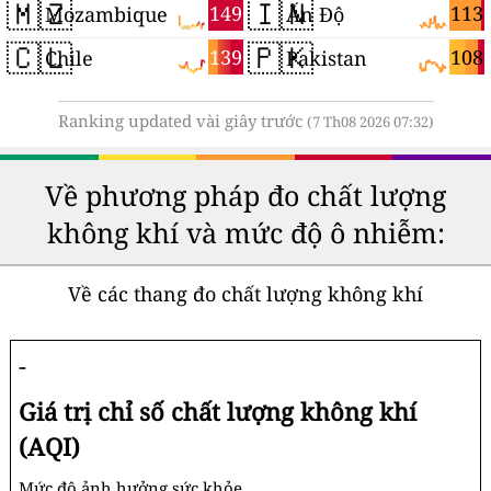
🇲🇿
🇮🇳
149
113
Mozambique
Ấn Độ
🇨🇱
🇵🇰
139
108
Chile
Pakistan
Ranking updated vài giây trước
(7 Th08 2026 07:32)
Về phương pháp đo chất lượng
không khí và mức độ ô nhiễm:
Về các thang đo chất lượng không khí
-
Giá trị chỉ số chất lượng không khí
(AQI)
Mức độ ảnh hưởng sức khỏe