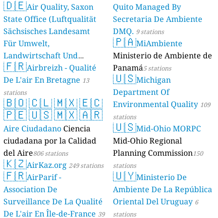
🇩🇪
Air Quality, Saxon
Quito Managed By
State Office (Luftqualität
Secretaria De Ambiente
Sächsisches Landesamt
DMQ.
9 stations
🇵🇦
Für Umwelt,
MiAmbiente
Landwirtschaft Und
Ministerio de Ambiente de
🇫🇷
Geologie)
Airbreizh - Qualité
Panamá
50 stations
5 stations
🇺🇸
De L'air En Bretagne
Michigan
13
Department Of
stations
🇧🇴
🇨🇱
🇲🇽
🇪🇨
Environmental Quality
109
🇵🇪
🇺🇸
🇲🇽
🇦🇷
stations
🇺🇸
Aire Ciudadano
Ciencia
Mid-Ohio MORPC
ciudadana por la Calidad
Mid-Ohio Regional
del Aire
Planning Commission
806 stations
150
🇰🇿
AirKaz.org
249 stations
stations
🇫🇷
🇺🇾
AirParif -
Ministerio De
Association De
Ambiente De La República
Surveillance De La Qualité
Oriental Del Uruguay
6
De L'air En Île-de-France
39
stations