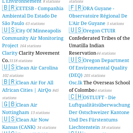
L'Environnement
8 stations
stations
🇧🇷
🇫🇷
CETESB - Companhia
ORA Guyane -
Ambiental Do Estado De
Observatoire Régional De
São Paulo
L'Air De Guyane
63 stations
5 stations
🇺🇸
🇺🇸
City Of Minneapolis
Oregon CTUIR
Community Air Monitoring
Confederated Tribes of the
Project
Umatilla Indian
164 stations
Clarity
Clarity Movement
Reservation
44 stations
🇺🇸
Co.
Oregon Department
3118 stations
🇺🇸
Clean Air Carolina
Of Environmental Quality
(DEQ)
102 stations
205 stations
🇧🇷
Clean Air For All
Osc.lk
The Overseas School
African Cities | AirQo
of Colombo
845
4 stations
🇨🇭
OSTLUFT - Die
stations
🇬🇧
Clean Air
Luftqualitätsüberwachung
Nottingham
Der Ostschweizer Kantone
13 stations
🇺🇸
Clean Air Now
Und Des Fürstentums
Kansas (CANK)
Liechtenstein
34 stations
18 stations