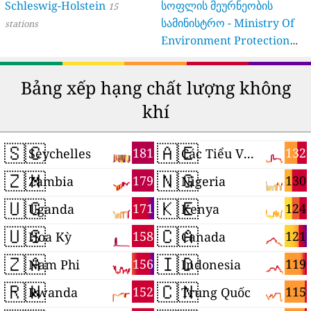
Schleswig-Holstein
სოფლის მეურნეობის
15
სამინისტრო - Ministry Of
stations
Environment Protection
And Agriculture Of
Georgia
16 stations
Bảng xếp hạng chất lượng không
khí
🇸🇨
🇦🇪
181
132
Seychelles
Các Tiểu Vương quốc Ả Rập Thống nhất
🇿🇲
🇳🇬
179
130
Zambia
Nigeria
🇺🇬
🇰🇪
171
124
Uganda
Kenya
🇺🇸
🇨🇦
158
121
Hoa Kỳ
Canada
🇿🇦
🇮🇩
156
119
Nam Phi
Indonesia
🇷🇼
🇨🇳
152
115
Rwanda
Trung Quốc