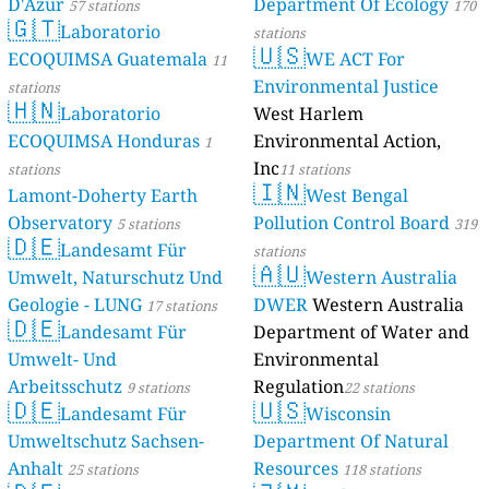
D'Azur
Department Of Ecology
57 stations
170
🇬🇹
Laboratorio
stations
🇺🇸
ECOQUIMSA Guatemala
WE ACT For
11
Environmental Justice
stations
🇭🇳
Laboratorio
West Harlem
ECOQUIMSA Honduras
Environmental Action,
1
Inc
stations
11 stations
🇮🇳
Lamont-Doherty Earth
West Bengal
Observatory
Pollution Control Board
5 stations
319
🇩🇪
Landesamt Für
stations
🇦🇺
Umwelt, Naturschutz Und
Western Australia
Geologie - LUNG
DWER
Western Australia
17 stations
🇩🇪
Landesamt Für
Department of Water and
Umwelt- Und
Environmental
Arbeitsschutz
Regulation
9 stations
22 stations
🇩🇪
🇺🇸
Landesamt Für
Wisconsin
Umweltschutz Sachsen-
Department Of Natural
Anhalt
Resources
25 stations
118 stations