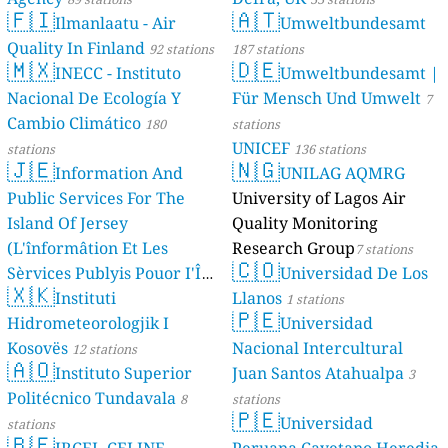
🇫🇮
🇦🇹
Ilmanlaatu - Air
Umweltbundesamt
Quality In Finland
92 stations
187 stations
🇲🇽
🇩🇪
INECC - Instituto
Umweltbundesamt |
Nacional De Ecología Y
Für Mensch Und Umwelt
7
Cambio Climático
180
stations
UNICEF
stations
136 stations
🇯🇪
🇳🇬
Information And
UNILAG AQMRG
Public Services For The
University of Lagos Air
Island Of Jersey
Quality Monitoring
(L'înformâtion Et Les
Research Group
7 stations
🇨🇴
Sèrvices Publyis Pouor I'Île
Universidad De Los
🇽🇰
Dé Jèrri)
Instituti
Llanos
2 stations
1 stations
🇵🇪
Hidrometeorologjik I
Universidad
Kosovës
Nacional Intercultural
12 stations
🇦🇴
Instituto Superior
Juan Santos Atahualpa
3
Politécnico Tundavala
8
stations
🇵🇪
Universidad
stations
🇧🇪