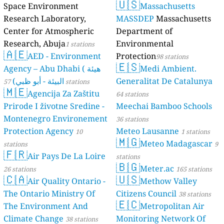
🇺🇸
Space Environment
Massachusetts
stations
Research Laboratory,
MASSDEP
Massachusetts
Center for Atmospheric
Department of
Research, Abuja
Environmental
1 stations
🇦🇪
AED - Environment
Protection
98 stations
🇪🇸
Agency – Abu Dhabi ( هيئة
Medi Ambient.
البيئة - أبو ظبي)
Generalitat De Catalunya
57 stations
🇲🇪
Agencija Za Zaštitu
64 stations
Prirode I životne Sredine -
Meechai Bamboo Schools
Montenegro Environement
36 stations
Protection Agency
Meteo Lausanne
10
1 stations
🇲🇬
Meteo Madagascar
stations
9
🇫🇷
Air Pays De La Loire
stations
🇧🇬
Meter.ac
26 stations
165 stations
🇨🇦
🇺🇸
Air Quality Ontario -
Methow Valley
The Ontario Ministry Of
Citizens Council
38 stations
🇪🇨
The Environment And
Metropolitan Air
Climate Change
Monitoring Network Of
38 stations