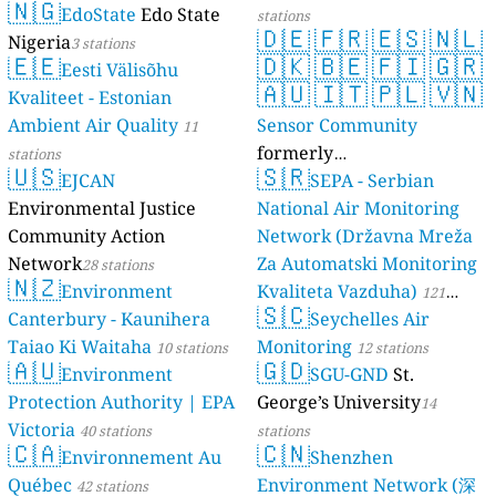
🇳🇬
EdoState
Edo State
stations
🇩🇪
🇫🇷
🇪🇸
🇳🇱
Nigeria
3 stations
🇪🇪
🇩🇰
🇧🇪
🇫🇮
🇬🇷
Eesti Välisõhu
🇦🇺
🇮🇹
🇵🇱
🇻🇳
Kvaliteet - Estonian
Ambient Air Quality
Sensor Community
11
formerly
stations
🇺🇸
🇸🇷
EJCAN
luftdaten.info
SEPA - Serbian
35810 stations
Environmental Justice
National Air Monitoring
Community Action
Network (Državna Mreža
Network
Za Automatski Monitoring
28 stations
🇳🇿
Environment
Kvaliteta Vazduha)
121
🇸🇨
Canterbury - Kaunihera
Seychelles Air
stations
Taiao Ki Waitaha
Monitoring
10 stations
12 stations
🇦🇺
🇬🇩
Environment
SGU-GND
St.
Protection Authority | EPA
George’s University
14
Victoria
40 stations
stations
🇨🇦
🇨🇳
Environnement Au
Shenzhen
Québec
Environment Network (深
42 stations