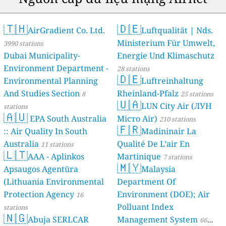
🇹🇭
🇩🇪
AirGradient Co. Ltd.
Luftqualität | Nds.
Ministerium Für Umwelt,
3990 stations
Dubai Municipality-
Energie Und Klimaschutz
Environment Department -
28 stations
🇩🇪
Environmental Planning
Luftreinhaltung
And Studies Section
Rheinland-Pfalz
8
25 stations
🇺🇦
LUN City Air (ЛУН
stations
🇦🇺
EPA South Australia
Місто Air)
210 stations
🇫🇷
:: Air Quality In South
Madininair La
Australia
Qualité De L’air En
11 stations
🇱🇹
AAA - Aplinkos
Martinique
7 stations
🇲🇾
Apsaugos Agentūra
Malaysia
(Lithuania Environmental
Department Of
Protection Agency
Environment (DOE); Air
16
Polluant Index
stations
🇳🇬
Abuja SERLCAR
Management System
66