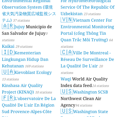
Environmental Regional
For Hydrometeorological
Observation System (環境
Service Of The Republic Of
省大気汚染物質広域監視シス
Uzbekistan
23 stations
🇻🇳
テム)
Vietnam Center For
37 stations
🇦🇷
Jujuy
Municipio de
Environmental Monitoring
San Salvador de Jujuy
Portal (cổng Thông Tin
0
Quan Trắc Môi Trường)
stations
64
Kaikai
29 stations
stations
🇮🇩
🇨🇦
Kementerian
Ville De Montreal -
Lingkungan Hidup Dan
Réseau De Surveillance De
Kehutanan
La Qualité De L'air
169 stations
20
🇺🇦
Kievoblast Ecology
stations
Waqi
World Air Quality
13 stations
Kinshasa Air Quality
Index data feed
24 stations
🇺🇸
Project (KINAQ)
Washington SCSB
10 stations
🇫🇷
L'observatoire De La
Northwest Clean Air
Qualité De L'air En Région
Agency
94 stations
🇺🇸
Sud Provence-Alpes-Côte
Washington State