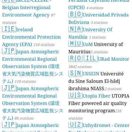
IRCEL-CELINE -
Peruana Cayetano Heredia
Belgian Interregional
(UPCH)
4 stations
🇧🇴
Environment Agency
Universidad Privada
87
Boliviana
stations
3 stations
🇮🇪
🇳🇦
Ireland
University Of
Environmental Protection
Namibia
1 stations
🇲🇺
Agency (EPA)
UoM
University of
116 stations
🇯🇵
Japan Atmospheric
Mauritius
1 stations
🇷🇴
🇮🇱
Environmental Regional
URad Monitor
Observation System (環境
3842 stations
🇸🇳
省大気汚染物質広域監視シス
USSEIN
Université
テム)
du Sine Saloum El-hâdj
118 stations
🇯🇵
Japan Atmospheric
ibrahima NIASS
2 stations
🇺🇸
Environmental Regional
Utopia Fiber
UTOPIA
Observation System (環境
Fiber powered air quality
省大気汚染物質広域監視シス
monitoring program
218
テム)
86 stations
stations
🇯🇵
🇺🇿
Japan Atmospheric
Uzhydromet - Center