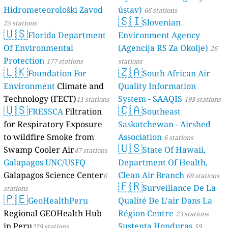
Hidrometeorološki Zavod
ústav)
66 stations
🇸🇮
Slovenian
25 stations
🇺🇸
Florida Department
Environment Agency
Of Environmental
(Agencija RS Za Okolje)
26
Protection
177 stations
stations
🇱🇰
🇿🇦
Foundation For
South African Air
Environment
Climate and
Quality Information
Technology (FECT)
System - SAAQIS
11 stations
193 stations
🇺🇸
🇨🇦
FRESSCA
Filtration
Southeast
for Respiratory Exposure
Saskatchewan - Airshed
to wildfire Smoke from
Association
6 stations
🇺🇸
Swamp Cooler Air
State Of Hawaii,
47 stations
Galapagos UNC/USFQ
Department Of Health,
Galapagos Science Center
Clean Air Branch
0
69 stations
🇫🇷
Surveillance De La
stations
🇵🇪
GeoHealthPeru
Qualité De L'air Dans La
Regional GEOHealth Hub
Région Centre
23 stations
in Peru
Sustenta Honduras
229 stations
59