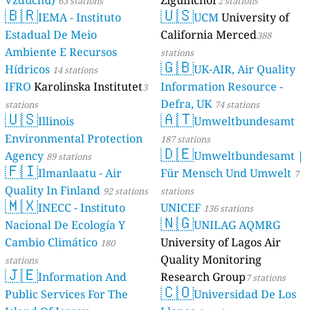
Vzduchu)
Ziguinchor
63 stations
2 stations
🇧🇷
🇺🇸
IEMA - Instituto
UCM
University of
Estadual De Meio
California Merced
388
Ambiente E Recursos
stations
🇬🇧
Hídricos
UK-AIR, Air Quality
14 stations
IFRO
Karolinska Institutet
Information Resource -
3
Defra, UK
stations
74 stations
🇺🇸
🇦🇹
Illinois
Umweltbundesamt
Environmental Protection
187 stations
🇩🇪
Agency
Umweltbundesamt |
89 stations
🇫🇮
Ilmanlaatu - Air
Für Mensch Und Umwelt
7
Quality In Finland
92 stations
stations
🇲🇽
INECC - Instituto
UNICEF
136 stations
🇳🇬
Nacional De Ecología Y
UNILAG AQMRG
Cambio Climático
University of Lagos Air
180
Quality Monitoring
stations
🇯🇪
Information And
Research Group
7 stations
🇨🇴
Public Services For The
Universidad De Los