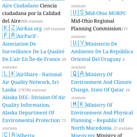
Aire Ciudadano
Ciencia
stations
🇺🇸
ciudadana por la Calidad
Mid-Ohio MORPC
del Aire
Mid-Ohio Regional
806 stations
🇰🇿
AirKaz.org
Planning Commission
249 stations
151
🇫🇷
AirParif -
stations
🇺🇾
Association De
Ministerio De
Surveillance De La Qualité
Ambiente De La República
De L'air En Île-de-France
Oriental Del Uruguay
39
6
stations
stations
🇱🇰
🇶🇦
AirShare - National
Ministry Of
Air Quality Network, Sri
Environment And Climate
Lanka
Change, State Of Qatar
578784 stations
16
Alaska DEC- Division Of Air
stations
🇲🇰
Quality Information,
Ministry Of
Alaska Department Of
Environment And Physical
Enviromental Protection
Planning – Republic Of
73
North Macedonia
stations
22 stations
🇨🇦
Alberta
Moenv.mv
Ministry of