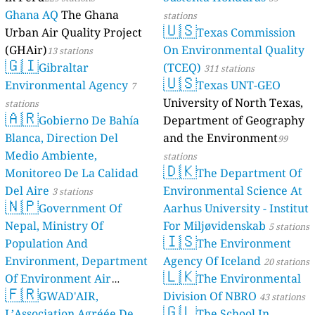
Ghana AQ
The Ghana
stations
🇺🇸
Urban Air Quality Project
Texas Commission
(GHAir)
On Environmental Quality
13 stations
🇬🇮
Gibraltar
(TCEQ)
311 stations
🇺🇸
Environmental Agency
Texas UNT-GEO
7
University of North Texas,
stations
🇦🇷
Gobierno De Bahía
Department of Geography
Blanca, Direction Del
and the Environment
99
Medio Ambiente,
stations
🇩🇰
Monitoreo De La Calidad
The Department Of
Del Aire
Environmental Science At
3 stations
🇳🇵
Government Of
Aarhus University - Institut
Nepal, Ministry Of
For Miljøvidenskab
5 stations
🇮🇸
Population And
The Environment
Environment, Department
Agency Of Iceland
20 stations
🇱🇰
Of Environment Air
The Environmental
🇫🇷
Quality Monitoring
GWAD'AIR,
Division Of NBRO
30
43 stations
🇬🇱
L’Association Agréée De
The School In
stations