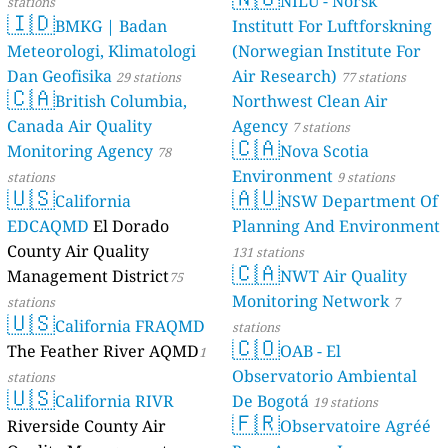
NILU - Norsk
stations
🇮🇩
BMKG | Badan
Institutt For Luftforskning
Meteorologi, Klimatologi
(Norwegian Institute For
Dan Geofisika
Air Research)
29 stations
77 stations
🇨🇦
British Columbia,
Northwest Clean Air
Canada Air Quality
Agency
7 stations
🇨🇦
Monitoring Agency
Nova Scotia
78
Environment
stations
9 stations
🇺🇸
🇦🇺
California
NSW Department Of
EDCAQMD
El Dorado
Planning And Environment
County Air Quality
131 stations
🇨🇦
Management District
NWT Air Quality
75
Monitoring Network
stations
7
🇺🇸
California FRAQMD
stations
🇨🇴
The Feather River AQMD
OAB - El
1
Observatorio Ambiental
stations
🇺🇸
California RIVR
De Bogotá
19 stations
🇫🇷
Riverside County Air
Observatoire Agréé