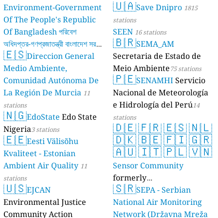
🇺🇦
Environment-Government
Save Dnipro
1815
Of The People's Republic
stations
Of Bangladesh পরিবেশ
SEEN
16 stations
🇧🇷
অধিদপ্তর-গণপ্রজাতন্ত্রী বাংলাদেশ সরকার
SEMA_AM
🇪🇸
Direccion General
Secretaria de Estado de
17 stations
Medio Ambiente,
Meio Ambiente
75 stations
🇵🇪
Comunidad Autónoma De
SENAMHI
Servicio
La Región De Murcia
Nacional de Meteorología
11
e Hidrología del Perú
stations
14
🇳🇬
EdoState
Edo State
stations
🇩🇪
🇫🇷
🇪🇸
🇳🇱
Nigeria
3 stations
🇪🇪
🇩🇰
🇧🇪
🇫🇮
🇬🇷
Eesti Välisõhu
🇦🇺
🇮🇹
🇵🇱
🇻🇳
Kvaliteet - Estonian
Ambient Air Quality
Sensor Community
11
formerly
stations
🇺🇸
🇸🇷
EJCAN
luftdaten.info
SEPA - Serbian
35819 stations
Environmental Justice
National Air Monitoring
Community Action
Network (Državna Mreža