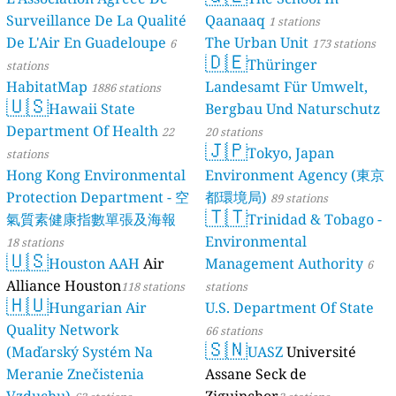
Surveillance De La Qualité
Qaanaaq
1 stations
De L'Air En Guadeloupe
The Urban Unit
6
173 stations
🇩🇪
Thüringer
stations
HabitatMap
Landesamt Für Umwelt,
1886 stations
🇺🇸
Hawaii State
Bergbau Und Naturschutz
Department Of Health
22
20 stations
🇯🇵
Tokyo, Japan
stations
Hong Kong Environmental
Environment Agency (東京
Protection Department - 空
都環境局)
89 stations
🇹🇹
氣質素健康指數單張及海報
Trinidad & Tobago -
Environmental
18 stations
🇺🇸
Houston AAH
Air
Management Authority
6
Alliance Houston
118 stations
stations
🇭🇺
Hungarian Air
U.S. Department Of State
Quality Network
66 stations
🇸🇳
(Maďarský Systém Na
UASZ
Université
Meranie Znečistenia
Assane Seck de