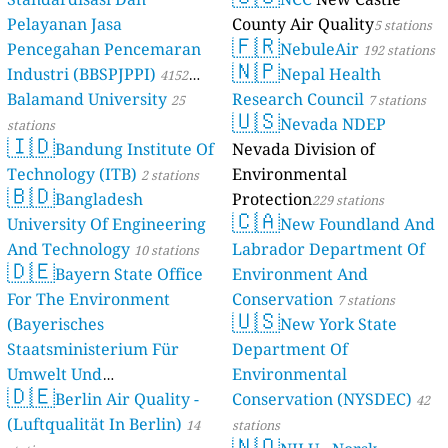
Pelayanan Jasa
County Air Quality
5 stations
🇫🇷
Pencegahan Pencemaran
NebuleAir
192 stations
🇳🇵
Industri (BBSPJPPI)
Nepal Health
4152
Balamand University
Research Council
stations
25
7 stations
🇺🇸
Nevada NDEP
stations
🇮🇩
Bandung Institute Of
Nevada Division of
Technology (ITB)
Environmental
2 stations
🇧🇩
Bangladesh
Protection
229 stations
🇨🇦
University Of Engineering
New Foundland And
And Technology
Labrador Department Of
10 stations
🇩🇪
Bayern State Office
Environment And
For The Environment
Conservation
7 stations
🇺🇸
(Bayerisches
New York State
Staatsministerium Für
Department Of
Umwelt Und
Environmental
🇩🇪
Berlin Air Quality -
Verbraucherschutz) - LfU
Conservation (NYSDEC)
42
(Luftqualität In Berlin)
46 stations
14
stations
🇳🇴