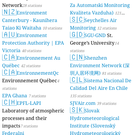
Network
Za Automatski Monitoring
28 stations
🇳🇿
Environment
Kvaliteta Vazduha)
121
🇸🇨
Canterbury - Kaunihera
Seychelles Air
stations
Taiao Ki Waitaha
Monitoring
10 stations
12 stations
🇦🇺
🇬🇩
Environment
SGU-GND
St.
Protection Authority | EPA
George’s University
14
Victoria
40 stations
stations
🇨🇦
🇨🇳
Environnement Au
Shenzhen
Québec
Environment Network (深
42 stations
🇨🇦
EnvironnementQc
圳人居环境网)
81 stations
🇨🇱
Environnement Québec
Sistema Nacional De
4
Calidad Del Aire En Chile
stations
EPA Ghana
7 stations
135 stations
🇨🇭
EPFL-LAPI
SJVAir.com
39 stations
🇸🇰
Laboratory of atmospheric
Slovak
processes and their
Hydrometeorological
impacts
Institute (Slovenský
7 stations
Federalni
Hydrometeorologický