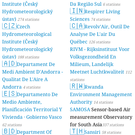
Institute (Český
Da Região Sul
6 stations
🇮🇳
Hydrometeorologický
Respirer Living
ústav)
Sciences
274 stations
74 stations
🇨🇿
🇨🇦
Czech
Revolv'Air, Outil De
Hydrometeorological
Analyse De L'air Du
Institute (Český
Québec
126 stations
Hydrometeorologický
RIVM - Rijksinstituut Voor
ústav)
Volksgezondheid En
188 stations
🇦🇩
Departament De
Milieum, Landelijk
Medi Ambient D'Andorra -
Meetnet Luchtkwaliteit
112
Qualitat De L'Aire A
stations
🇷🇼
Andorra
Rwanda
4 stations
🇪🇸
Departamento De
Environment Management
Medio Ambiente,
Authority
14 stations
Planificación Territorial Y
SAMOSA
Sensor-based Air
Vivienda · Gobierno Vasco
measurement Observatory
for South Asia
62 stations
337 stations
🇧🇩
🇹🇭
Department Of
Sansiri
58 stations