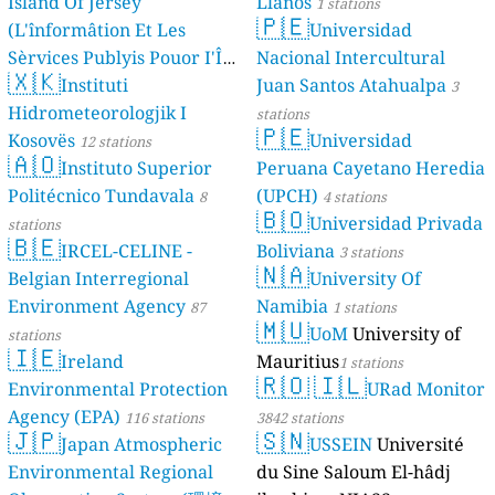
Island Of Jersey
Llanos
1 stations
🇵🇪
(L'înformâtion Et Les
Universidad
Sèrvices Publyis Pouor I'Île
Nacional Intercultural
🇽🇰
Dé Jèrri)
Instituti
Juan Santos Atahualpa
2 stations
3
Hidrometeorologjik I
stations
🇵🇪
Kosovës
Universidad
12 stations
🇦🇴
Instituto Superior
Peruana Cayetano Heredia
Politécnico Tundavala
(UPCH)
8
4 stations
🇧🇴
Universidad Privada
stations
🇧🇪
IRCEL-CELINE -
Boliviana
3 stations
🇳🇦
Belgian Interregional
University Of
Environment Agency
Namibia
87
1 stations
🇲🇺
UoM
University of
stations
🇮🇪
Ireland
Mauritius
1 stations
🇷🇴
🇮🇱
Environmental Protection
URad Monitor
Agency (EPA)
116 stations
3842 stations
🇯🇵
🇸🇳
Japan Atmospheric
USSEIN
Université
Environmental Regional
du Sine Saloum El-hâdj