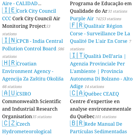
Aire - CALIDAD
Programa de Educação em
🇮🇪
AMBIENTAL)
Cork City Council
Qualidade do Ar
23 stations
31 stations
CCC
Cork City Council Air
Purple Air
74253 stations
🇫🇷
Monitoring Project
Qualitair Région
53
Corse - Surveillance De La
stations
🇮🇳
CPCB - India Central
Qualité De L'air En Corse
7
Pollution Control Board
586
stations
🇮🇹
Qualità Dell’aria |
stations
🇭🇷
Croatian
Agenzia Provinciale Per
Environment Agency -
L'ambiente | Provincia
Agencija Za Zaštitu Okoliša
Autonoma Di Bolzano - Alto
Adige
66 stations
14 stations
🇦🇺
🇨🇦
CSIRO
Québec CEAEQ
Commonwealth Scientific
Centre d'expertise en
and Industrial Research
analyse environnementale
Organisation
du Québec
35 stations
101 stations
🇨🇿
🇧🇷
Czech
Rede Manual De
Hydrometeorological
Partículas Sedimentadas