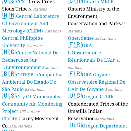
🇺🇸
🇨🇦
CCST
Crow Creek
Ontario MECP
Sioux Tribe
Ontario Ministry of the
10 stations
🇲🇳
Central Laboratory
Environment,
Of Environment And
Conservation and Parks
27
Metrology (CLEM)
9 stations
stations
Central Philippine
Open Sense
850 stations
🇫🇷
University
ORA -
4 stations
🇲🇬
Centre National De
L'Observatoire
Recherches Sur
Réunionnais De L’Air
15
L'Environnement
8 stations
stations
🇧🇷
🇫🇷
CETESB - Companhia
ORA Guyane -
Ambiental Do Estado De
Observatoire Régional De
São Paulo
L'Air De Guyane
63 stations
5 stations
🇺🇸
🇺🇸
City Of Minneapolis
Oregon CTUIR
Community Air Monitoring
Confederated Tribes of the
Project
Umatilla Indian
165 stations
Clarity
Clarity Movement
Reservation
44 stations
🇺🇸
Co.
Oregon Department
3118 stations