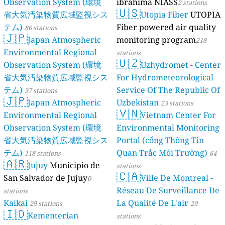
Observation System (環境
ibrahima NIASS
2 stations
🇺🇸
省大気汚染物質広域監視シス
Utopia Fiber
UTOPIA
テム)
Fiber powered air quality
86 stations
🇯🇵
Japan Atmospheric
monitoring program
218
Environmental Regional
stations
🇺🇿
Observation System (環境
Uzhydromet - Center
省大気汚染物質広域監視シス
For Hydrometeorological
テム)
Service Of The Republic Of
37 stations
🇯🇵
Japan Atmospheric
Uzbekistan
23 stations
🇻🇳
Environmental Regional
Vietnam Center For
Observation System (環境
Environmental Monitoring
省大気汚染物質広域監視シス
Portal (cổng Thông Tin
テム)
Quan Trắc Môi Trường)
118 stations
64
🇦🇷
Jujuy
Municipio de
stations
🇨🇦
San Salvador de Jujuy
Ville De Montreal -
0
Réseau De Surveillance De
stations
Kaikai
La Qualité De L'air
29 stations
20
🇮🇩
Kementerian
stations