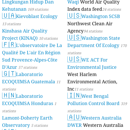
Lingkungan Hidup Dan
Waqi
World Air Quality
Kehutanan
Index data feed
169 stations
24 stations
🇺🇦
🇺🇸
Kievoblast Ecology
Washington SCSB
Northwest Clean Air
13 stations
Kinshasa Air Quality
Agency
94 stations
🇺🇸
Project (KINAQ)
Washington State
10 stations
🇫🇷
L'observatoire De La
Department Of Ecology
170
Qualité De L'air En Région
stations
🇺🇸
Sud Provence-Alpes-Côte
WE ACT For
D'Azur
Environmental Justice
57 stations
🇬🇹
Laboratorio
West Harlem
ECOQUIMSA Guatemala
Environmental Action,
11
Inc
stations
11 stations
🇭🇳
🇮🇳
Laboratorio
West Bengal
ECOQUIMSA Honduras
Pollution Control Board
1
319
stations
stations
🇦🇺
Lamont-Doherty Earth
Western Australia
Observatory
DWER
Western Australia
5 stations