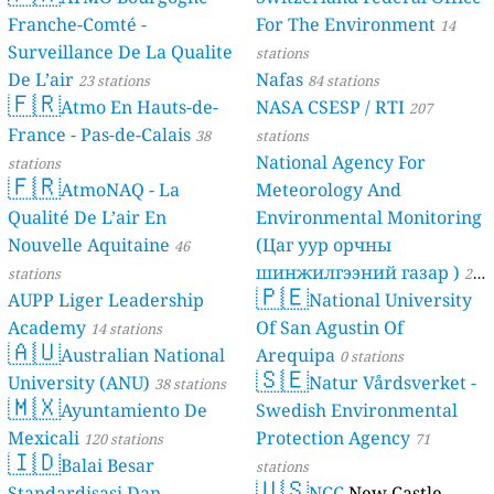
Franche-Comté -
For The Environment
14
Surveillance De La Qualite
stations
De L’air
Nafas
23 stations
84 stations
🇫🇷
Atmo En Hauts-de-
NASA CSESP / RTI
207
France - Pas-de-Calais
38
stations
National Agency For
stations
🇫🇷
AtmoNAQ - La
Meteorology And
Qualité De L’air En
Environmental Monitoring
Nouvelle Aquitaine
(Цаг уур орчны
46
шинжилгээний газар )
stations
21
🇵🇪
AUPP Liger Leadership
National University
stations
Academy
Of San Agustin Of
14 stations
🇦🇺
Australian National
Arequipa
0 stations
🇸🇪
University (ANU)
Natur Vårdsverket -
38 stations
🇲🇽
Ayuntamiento De
Swedish Environmental
Mexicali
Protection Agency
120 stations
71
🇮🇩
Balai Besar
stations
🇺🇸
Standardisasi Dan
NCC
New Castle