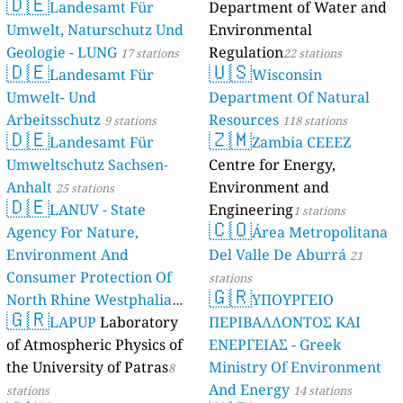
🇩🇪
Landesamt Für
Department of Water and
Umwelt, Naturschutz Und
Environmental
Geologie - LUNG
Regulation
17 stations
22 stations
🇩🇪
🇺🇸
Landesamt Für
Wisconsin
Umwelt- Und
Department Of Natural
Arbeitsschutz
Resources
9 stations
118 stations
🇩🇪
🇿🇲
Landesamt Für
Zambia CEEEZ
Umweltschutz Sachsen-
Centre for Energy,
Anhalt
Environment and
25 stations
🇩🇪
LANUV - State
Engineering
1 stations
🇨🇴
Agency For Nature,
Área Metropolitana
Environment And
Del Valle De Aburrá
21
Consumer Protection Of
stations
🇬🇷
North Rhine Westphalia
ΥΠΟΥΡΓΕΙΟ
🇬🇷
(Landesamt Für Natur,
LAPUP
Laboratory
ΠΕΡΙΒΑΛΛΟΝΤΟΣ ΚΑΙ
Umwelt Und
of Atmospheric Physics of
ΕΝΕΡΓΕΙΑΣ - Greek
Verbraucherschutz NRW)
the University of Patras
Ministry Of Environment
8
And Energy
61 stations
stations
14 stations