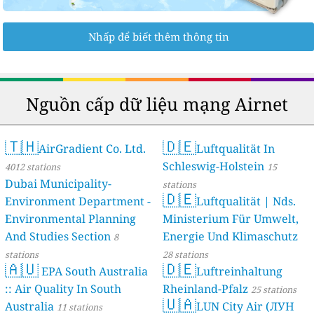
Nhấp để biết thêm thông tin
Nguồn cấp dữ liệu mạng Airnet
🇹🇭
🇩🇪
AirGradient Co. Ltd.
Luftqualität In
Schleswig-Holstein
4012 stations
15
Dubai Municipality-
stations
🇩🇪
Environment Department -
Luftqualität | Nds.
Environmental Planning
Ministerium Für Umwelt,
And Studies Section
Energie Und Klimaschutz
8
stations
28 stations
🇦🇺
🇩🇪
EPA South Australia
Luftreinhaltung
:: Air Quality In South
Rheinland-Pfalz
25 stations
🇺🇦
Australia
LUN City Air (ЛУН
11 stations