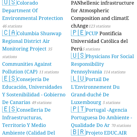
🇺🇸
Colorado
PANhellenic infrastructure
Department Of
for Atmospheric
Environmental Protection
Composition and climatE
chAnge
46 stations
123 stations
🇨🇦
🇵🇪
Columbia Shuswap
PCUP
Pontificia
Regional District Air
Universidad Católica del
Monitoring Project
Perú
35
5 stations
🇺🇸
Physicians For Social
stations
Communities Against
Responsibility
Pollution (CAP)
Pennsylvania
11 stations
114 stations
🇪🇸
🇱🇺
Consejería De
Portail De
Educación, Universidades
L'Environnement Du
Y Sostenibilidad - Gobierno
Grand-duché De
De Canarias
Luxembourg
49 stations
5 stations
🇪🇸
🇵🇹
Conselleria De
Portugal -Agencia
Infraestructuras,
Portuguesa Do Ambiente -
Territorio Y Medio
Qualidade Do Ar
70 stations
🇧🇷
Ambiente (Calidad Del
Projeto EDUC.AIR