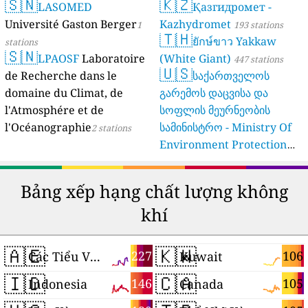
🇸🇳
🇰🇿
LASOMED
Қазгидромет -
Université Gaston Berger
Kazhydromet
1
193 stations
🇹🇭
ยักษ์ขาว Yakkaw
stations
🇸🇳
LPAOSF
Laboratoire
(White Giant)
447 stations
🇺🇸
de Recherche dans le
საქართველოს
domaine du Climat, de
გარემოს დაცვისა და
l'Atmosphére et de
სოფლის მეურნეობის
l'Océanographie
სამინისტრო - Ministry Of
2 stations
Environment Protection
And Agriculture Of
Georgia
16 stations
Bảng xếp hạng chất lượng không
khí
🇦🇪
🇰🇼
227
106
Các Tiểu Vương quốc Ả Rập Thống nhất
Kuwait
🇮🇩
🇨🇦
146
105
Indonesia
Canada