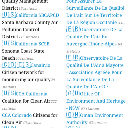
Quality Management
Pour Assurer La
District
Surveillance De La Qualité
16 stations
🇺🇸
California SBCAPCD
De L’air Sur Le Territoire
Santa Barbara County Air
De La Région Occitanie
44
🇫🇷
Pollution Control
Observatoire De La
stations
District
Qualité De L'air En
115 stations
🇺🇸
California SCSB
Auvergne-Rhône-Alpes
84
Sonoma Coast State
stations
🇫🇷
Beach
Observatoire De La
40 stations
🇨🇴
🇪🇸
Canair.io
Qualité De L'Air à Mayotte
Citizen network for
- Association Agréée Pour
monitoring air quality
La Surveillance De La
29
Qualité De L'Air De
stations
🇺🇸
🇦🇺
CCA California
Mayotte
Office Of
4 stations
Coalition for Clean Air
Environment And Heritage
222
- NSW
stations
97 stations
🇴🇲
CCA Colorado
Citizens for
Oman Environment
Clean Air
Authority
40 stations
62 stations