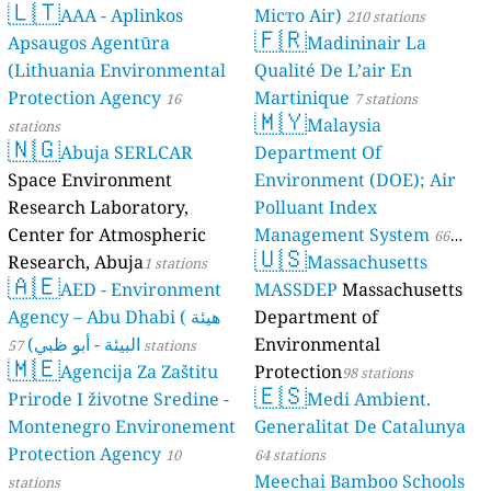
🇱🇹
AAA - Aplinkos
Місто Air)
210 stations
🇫🇷
Apsaugos Agentūra
Madininair La
(Lithuania Environmental
Qualité De L’air En
Protection Agency
Martinique
16
7 stations
🇲🇾
Malaysia
stations
🇳🇬
Abuja SERLCAR
Department Of
Space Environment
Environment (DOE); Air
Research Laboratory,
Polluant Index
Center for Atmospheric
Management System
66
🇺🇸
Research, Abuja
Massachusetts
1 stations
stations
🇦🇪
AED - Environment
MASSDEP
Massachusetts
Agency – Abu Dhabi ( هيئة
Department of
البيئة - أبو ظبي)
Environmental
57 stations
🇲🇪
Agencija Za Zaštitu
Protection
98 stations
🇪🇸
Prirode I životne Sredine -
Medi Ambient.
Montenegro Environement
Generalitat De Catalunya
Protection Agency
10
64 stations
Meechai Bamboo Schools
stations