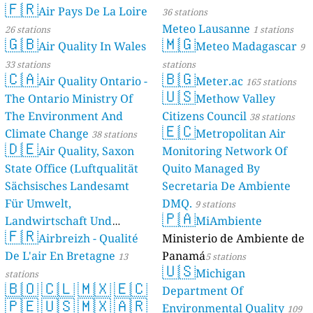
🇫🇷
Air Pays De La Loire
36 stations
Meteo Lausanne
26 stations
1 stations
🇬🇧
🇲🇬
Air Quality In Wales
Meteo Madagascar
9
33 stations
stations
🇨🇦
🇧🇬
Air Quality Ontario -
Meter.ac
165 stations
🇺🇸
The Ontario Ministry Of
Methow Valley
The Environment And
Citizens Council
38 stations
🇪🇨
Climate Change
Metropolitan Air
38 stations
🇩🇪
Air Quality, Saxon
Monitoring Network Of
State Office (Luftqualität
Quito Managed By
Sächsisches Landesamt
Secretaria De Ambiente
Für Umwelt,
DMQ.
9 stations
🇵🇦
Landwirtschaft Und
MiAmbiente
🇫🇷
Geologie)
Airbreizh - Qualité
Ministerio de Ambiente de
50 stations
De L'air En Bretagne
Panamá
13
5 stations
🇺🇸
Michigan
stations
🇧🇴
🇨🇱
🇲🇽
🇪🇨
Department Of
🇵🇪
🇺🇸
🇲🇽
🇦🇷
Environmental Quality
109