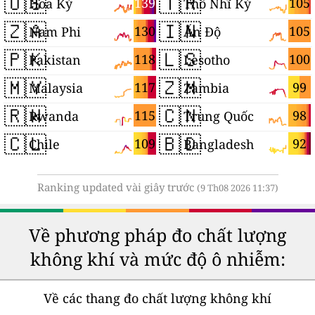
🇺🇸
🇹🇷
139
105
Hoa Kỳ
Thổ Nhĩ Kỳ
🇿🇦
🇮🇳
130
105
Nam Phi
Ấn Độ
🇵🇰
🇱🇸
118
100
Pakistan
Lesotho
🇲🇾
🇿🇲
117
99
Malaysia
Zambia
🇷🇼
🇨🇳
115
98
Rwanda
Trung Quốc
🇨🇱
🇧🇩
109
92
Chile
Bangladesh
Ranking updated vài giây trước
(9 Th08 2026 11:37)
Về phương pháp đo chất lượng
không khí và mức độ ô nhiễm:
Về các thang đo chất lượng không khí