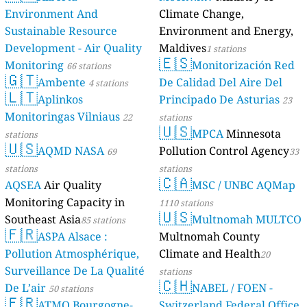
Environment And
Climate Change,
Sustainable Resource
Environment and Energy,
Development - Air Quality
Maldives
1 stations
🇪🇸
Monitoring
Monitorización Red
66 stations
🇬🇹
Ambente
De Calidad Del Aire Del
4 stations
🇱🇹
Aplinkos
Principado De Asturias
23
Monitoringas Vilniaus
22
stations
🇺🇸
MPCA
Minnesota
stations
🇺🇸
AQMD NASA
Pollution Control Agency
69
33
stations
stations
🇨🇦
AQSEA
Air Quality
MSC / UNBC AQMap
Monitoring Capacity in
1110 stations
🇺🇸
Southeast Asia
Multnomah MULTCO
85 stations
🇫🇷
ASPA Alsace :
Multnomah County
Pollution Atmosphérique,
Climate and Health
20
Surveillance De La Qualité
stations
🇨🇭
De L’air
NABEL / FOEN -
50 stations
🇫🇷
ATMO Bourgogne-
Switzerland Federal Office