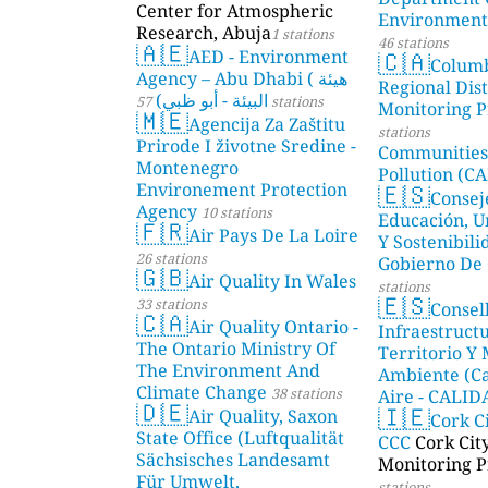
Center for Atmospheric
Environmenta
Research, Abuja
1 stations
46 stations
🇦🇪
🇨🇦
AED - Environment
Colum
Agency – Abu Dhabi ( هيئة
Regional Dist
البيئة - أبو ظبي)
57 stations
Monitoring P
🇲🇪
Agencija Za Zaštitu
stations
Prirode I životne Sredine -
Communities
Montenegro
Pollution (CA
🇪🇸
Environement Protection
Consej
Agency
10 stations
Educación, U
🇫🇷
Air Pays De La Loire
Y Sostenibili
26 stations
Gobierno De 
🇬🇧
Air Quality In Wales
stations
🇪🇸
33 stations
Consel
🇨🇦
Air Quality Ontario -
Infraestructu
The Ontario Ministry Of
Territorio Y
The Environment And
Ambiente (Ca
Climate Change
38 stations
Aire - CALI
🇩🇪
🇮🇪
Air Quality, Saxon
AMBIENTAL)
Cork C
State Office (Luftqualität
CCC
Cork Cit
Sächsisches Landesamt
Monitoring P
Für Umwelt,
stations