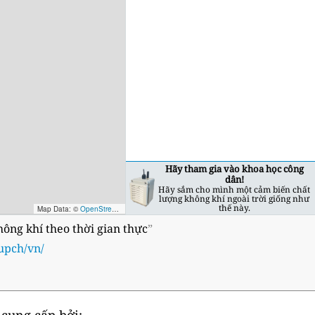
Hãy tham gia vào khoa học công
dân!
Hãy sắm cho mình một cảm biến chất
lượng không khí ngoài trời giống như
thế này.
Map Data: ©
OpenStreetMap contributors
; Map render ©
Tracestrack
ng khí theo thời gian thực
”
upch/vn/
 cung cấp bởi: