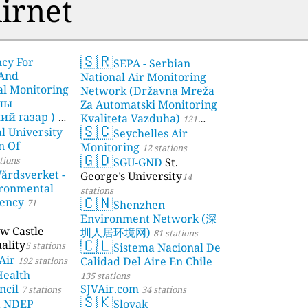
irnet
🇸🇷
ncy For
SEPA - Serbian
 And
National Air Monitoring
l Monitoring
Network (Državna Mreža
чны
Za Automatski Monitoring
й газар )
Kvaliteta Vazduha)
21
121
🇸🇨
l University
Seychelles Air
stations
n Of
Monitoring
12 stations
🇬🇩
tions
SGU-GND
St.
årdsverket -
George’s University
14
ronmental
stations
🇨🇳
gency
71
Shenzhen
Environment Network (深
w Castle
圳人居环境网)
81 stations
🇨🇱
ality
5 stations
Sistema Nacional De
Air
Calidad Del Aire En Chile
192 stations
Health
135 stations
ncil
SJVAir.com
7 stations
34 stations
🇸🇰
a NDEP
Slovak