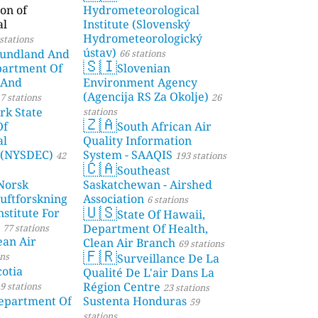
on of
Hydrometeorological
al
Institute (Slovenský
Hydrometeorologický
stations
ústav)
undland And
66 stations
🇸🇮
partment Of
Slovenian
 And
Environment Agency
(Agencija RS Za Okolje)
7 stations
26
rk State
stations
🇿🇦
Of
South African Air
al
Quality Information
 (NYSDEC)
System - SAAQIS
42
193 stations
🇨🇦
Southeast
Norsk
Saskatchewan - Airshed
Luftforskning
Association
6 stations
🇺🇸
stitute For
State Of Hawaii,
Department Of Health,
77 stations
ean Air
Clean Air Branch
69 stations
🇫🇷
ons
Surveillance De La
otia
Qualité De L'air Dans La
Région Centre
9 stations
23 stations
partment Of
Sustenta Honduras
59
stations