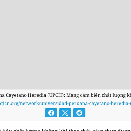
a Cayetano Heredia (UPCH): Mạng cảm biến chất lượng khô
/aqicn.org/network/universidad-peruana-cayetano-heredia-
liệu chất lượng không khí theo thời gian thực được