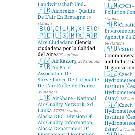
🇮🇳
Landwirtschaft Und
CPCB -
🇫🇷
Geologie)
Airbreizh - Qualité
50 stations
Pollution Co
De L'air En Bretagne
13
stations
🇭🇷
stations
Croati
🇧🇴
🇨🇱
🇲🇽
🇪🇨
Environment
🇵🇪
🇺🇸
🇲🇽
🇦🇷
Agencija Za Z
Aire Ciudadano
Ciencia
66 stations
🇦🇺
ciudadana por la Calidad
CSIRO
del Aire
806 stations
Commonwealt
🇰🇿
AirKaz.org
and Industri
249 stations
🇫🇷
AirParif -
Organisation
🇨🇿
Association De
Czech
Surveillance De La Qualité
Hydrometeor
De L'air En Île-de-France
Institute (Če
Hydrometeor
39 stations
🇱🇰
AirShare - National
ústav)
188 stat
🇨🇿
Air Quality Network, Sri
Czech
Lanka
Hydrometeor
570791 stations
Alaska DEC- Division Of
Institute (Če
Air Quality Information,
Hydrometeor
Alaska Department Of
ústav)
274 stat
🇦🇩
Enviromental Protection