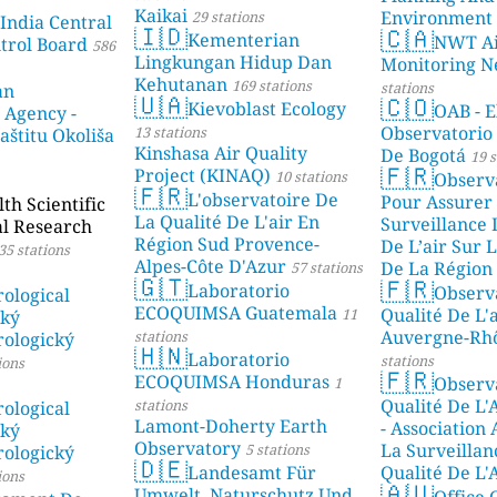
Kaikai
Environment
29 stations
 India Central
🇮🇩
🇨🇦
Kementerian
NWT Ai
ntrol Board
586
Lingkungan Hidup Dan
Monitoring N
Kehutanan
169 stations
stations
an
🇺🇦
🇨🇴
Kievoblast Ecology
OAB - E
 Agency -
Observatorio
13 stations
aštitu Okoliša
Kinshasa Air Quality
De Bogotá
19 s
🇫🇷
Project (KINAQ)
10 stations
Observ
🇫🇷
L'observatoire De
Pour Assurer
h Scientific
La Qualité De L'air En
Surveillance 
al Research
Région Sud Provence-
De L’air Sur L
35 stations
Alpes-Côte D'Azur
De La Région 
57 stations
🇬🇹
🇫🇷
Laboratorio
Observ
stations
ological
ECOQUIMSA Guatemala
Qualité De L'
11
ský
Auvergne-Rh
stations
ologický
🇭🇳
Laboratorio
stations
ions
🇫🇷
ECOQUIMSA Honduras
Observ
1
Qualité De L'
stations
ological
Lamont-Doherty Earth
- Association
ský
Observatory
La Surveillan
5 stations
ologický
🇩🇪
Landesamt Für
Qualité De L'
ions
🇦🇺
Umwelt, Naturschutz Und
Mayotte
Office 
4 stat