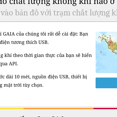
 đo chất lượng không khí nào 
 vào bản đồ với trạm chất lượng k
í GAIA của chúng tôi rất dễ cài đặt: Bạn
điện tương thích USB.
 khí theo thời gian thực của bạn sẽ hiển
 qua API.
 dài 10 mét, nguồn điện USB, thiết bị
 mặt trời tùy chọn.