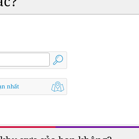
ác?
ạn nhất