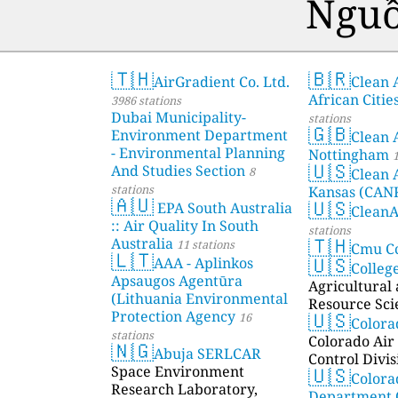
Nguồ
🇹🇭
🇧🇷
AirGradient Co. Ltd.
Clean A
African Citie
3986 stations
Dubai Municipality-
stations
🇬🇧
Environment Department
Clean 
- Environmental Planning
Nottingham
1
🇺🇸
And Studies Section
8
Clean 
stations
Kansas (CAN
🇦🇺
🇺🇸
EPA South Australia
Clean
:: Air Quality In South
stations
🇹🇭
Australia
11 stations
Cmu C
🇱🇹
🇺🇸
AAA - Aplinkos
Colleg
Apsaugos Agentūra
Agricultural
(Lithuania Environmental
Resource Sci
🇺🇸
Protection Agency
16
Color
stations
Colorado Air 
🇳🇬
Abuja SERLCAR
Control Divis
🇺🇸
Space Environment
Colora
Research Laboratory,
Department 