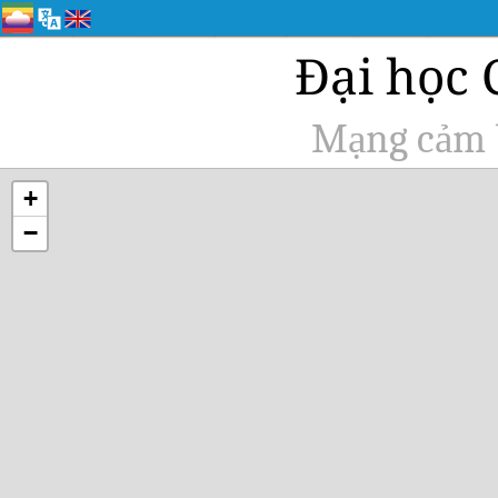
Đại học 
Mạng cảm b
+
−