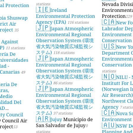
Nevada Divisi
stations
l Protection
🇮🇪
Ireland
Environment
Environmental Protection
Protection
229 
bia Shuswap
🇨🇦
Agency (EPA)
New Fo
116 stations
rict Air
🇯🇵
Japan Atmospheric
Labrador De
roject
35
Environmental Regional
Environment
Observation System (環境
Conservation
 Against
🇺🇸
省大気汚染物質広域監視シ
New Yo
P)
11 stations
ステム)
Department 
118 stations
ería De
🇯🇵
Japan Atmospheric
Environment
niversidades
Environmental Regional
Conservation
dad -
Observation System (環境
stations
Canarias
49
🇳🇴
省大気汚染物質広域監視シ
NILU - 
ステム)
Institutt For 
86 stations
leria De
🇯🇵
Japan Atmospheric
(Norwegian In
ras,
Environmental Regional
Air Research)
 Medio
Observation System (環境
Northwest Cl
lidad Del
省大気汚染物質広域監視シ
Agency
7 stati
DAD
🇨🇦
ステム)
Nova Sc
37 stations
ity Council
23 stations
🇦🇷
Jujuy
Municipio de
Environment
y Council Air
🇦🇺
San Salvador de Jujuy
NSW De
0
roject
53
Planning And
stations