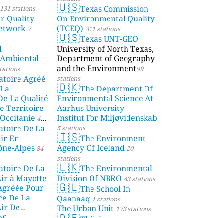
🇺🇸
Texas Commission
131 stations
r Quality
On Environmental Quality
etwork
(TCEQ)
7
311 stations
🇺🇸
Texas UNT-GEO
l
University of North Texas,
 Ambiental
Department of Geography
and the Environment
tations
99
atoire Agréé
stations
🇩🇰
 La
The Department Of
De La Qualité
Environmental Science At
e Territoire
Aarhus University -
Occitanie
Institut For Miljøvidenskab
44
atoire De La
5 stations
🇮🇸
air En
The Environment
ône-Alpes
Agency Of Iceland
84
20
stations
🇱🇰
atoire De La
The Environmental
Air à Mayotte
Division Of NBRO
43 stations
🇬🇱
 Agréée Pour
The School In
ce De La
Qaanaaq
1 stations
Air De
The Urban Unit
173 stations
🇩🇪
Of
ions