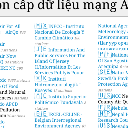
n cấp dữ liệu mạng A
🇲🇽
National Age
ir For All
INECC - Instituto
Meteorology
s | AirQo
Nacional De Ecología Y
845
Environmenta
Cambio Climático
180
(Цаг уур ор
Air
stations
🇯🇪
шинжилгээни
Information And
3 stations
🇵🇪
Nationa
stations
Public Services For The
Air Now
Of San Agusti
Island Of Jersey
K)
34 stations
Arequipa
(L'înformâtion Et Les
0 sta
AIRE NC
193
🇸🇪
Sèrvices Publyis Pouor
Natur V
🇽🇰
I'Île Dé Jèrri)
Swedish Envi
Instituti
2 stations
cdc
3433 stations
Protection A
Hidrometeorologjik I
e Of Food
Kosovës
stations
12 stations
 and Natural
🇺🇸
🇦🇴
NCC
Ne
Instituto Superior
ences
1 stations
County Air Qu
Politécnico Tundavala
8
ado APCD
🇫🇷
Nebule
stations
Pollution
🇧🇪
🇳🇵
IRCEL-CELINE -
Nepal 
ion
94 stations
Belgian Interregional
Research Cou
do
🇺🇸
Environment Agency
Nevad
87
Of