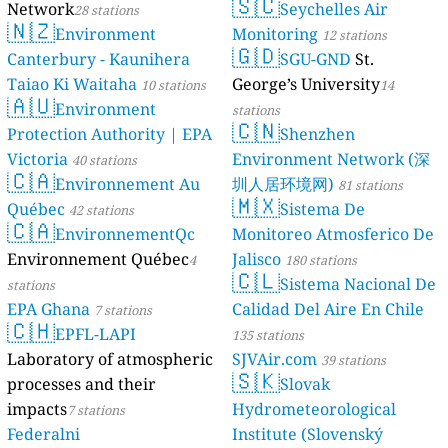
🇸🇨
Network
Seychelles Air
28 stations
stations
🇳🇿
Environment
Monitoring
12 stations
🇬🇩
Canterbury - Kaunihera
SGU-GND
St.
Taiao Ki Waitaha
George’s University
10 stations
14
🇦🇺
Environment
stations
🇨🇳
Protection Authority | EPA
Shenzhen
Victoria
Environment Network (深
40 stations
🇨🇦
Environnement Au
圳人居环境网)
81 stations
🇲🇽
Québec
Sistema De
42 stations
🇨🇦
EnvironnementQc
Monitoreo Atmosferico De
Environnement Québec
Jalisco
4
180 stations
🇨🇱
Sistema Nacional De
stations
EPA Ghana
Calidad Del Aire En Chile
7 stations
🇨🇭
EPFL-LAPI
135 stations
Laboratory of atmospheric
SJVAir.com
39 stations
🇸🇰
processes and their
Slovak
impacts
Hydrometeorological
7 stations
Federalni
Institute (Slovenský