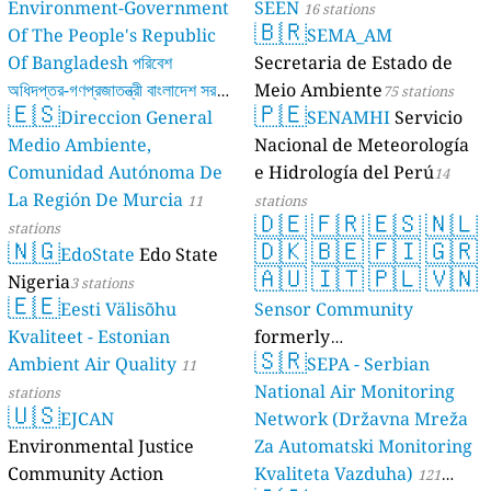
Environment-Government
SEEN
16 stations
🇧🇷
Of The People's Republic
SEMA_AM
Of Bangladesh পরিবেশ
Secretaria de Estado de
অধিদপ্তর-গণপ্রজাতন্ত্রী বাংলাদেশ সরকার
Meio Ambiente
75 stations
🇪🇸
🇵🇪
Direccion General
SENAMHI
Servicio
17 stations
Medio Ambiente,
Nacional de Meteorología
Comunidad Autónoma De
e Hidrología del Perú
14
La Región De Murcia
11
stations
🇩🇪
🇫🇷
🇪🇸
🇳🇱
stations
🇳🇬
🇩🇰
🇧🇪
🇫🇮
🇬🇷
EdoState
Edo State
🇦🇺
🇮🇹
🇵🇱
🇻🇳
Nigeria
3 stations
🇪🇪
Eesti Välisõhu
Sensor Community
Kvaliteet - Estonian
formerly
🇸🇷
Ambient Air Quality
luftdaten.info
SEPA - Serbian
11
35819 stations
National Air Monitoring
stations
🇺🇸
EJCAN
Network (Državna Mreža
Environmental Justice
Za Automatski Monitoring
Community Action
Kvaliteta Vazduha)
121