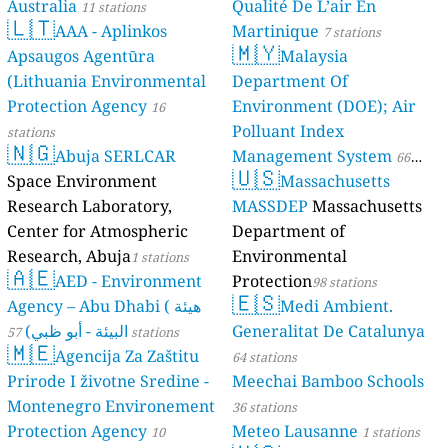
Australia
Qualité De L’air En
11 stations
🇱🇹
AAA - Aplinkos
Martinique
7 stations
🇲🇾
Apsaugos Agentūra
Malaysia
(Lithuania Environmental
Department Of
Protection Agency
Environment (DOE); Air
16
Polluant Index
stations
🇳🇬
Abuja SERLCAR
Management System
66
🇺🇸
Space Environment
Massachusetts
stations
Research Laboratory,
MASSDEP
Massachusetts
Center for Atmospheric
Department of
Research, Abuja
Environmental
1 stations
🇦🇪
AED - Environment
Protection
98 stations
🇪🇸
Agency – Abu Dhabi ( هيئة
Medi Ambient.
البيئة - أبو ظبي)
Generalitat De Catalunya
57 stations
🇲🇪
Agencija Za Zaštitu
64 stations
Prirode I životne Sredine -
Meechai Bamboo Schools
Montenegro Environement
36 stations
Protection Agency
Meteo Lausanne
10
1 stations