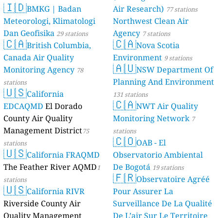
🇮🇩
BMKG | Badan
Air Research)
77 stations
Meteorologi, Klimatologi
Northwest Clean Air
Dan Geofisika
Agency
29 stations
7 stations
🇨🇦
🇨🇦
British Columbia,
Nova Scotia
Canada Air Quality
Environment
9 stations
🇦🇺
Monitoring Agency
NSW Department Of
78
Planning And Environment
stations
🇺🇸
California
131 stations
🇨🇦
EDCAQMD
El Dorado
NWT Air Quality
County Air Quality
Monitoring Network
7
Management District
75
stations
🇨🇴
OAB - El
stations
🇺🇸
California FRAQMD
Observatorio Ambiental
The Feather River AQMD
De Bogotá
1
19 stations
🇫🇷
Observatoire Agréé
stations
🇺🇸
California RIVR
Pour Assurer La
Riverside County Air
Surveillance De La Qualité
Quality Management
De L’air Sur Le Territoire