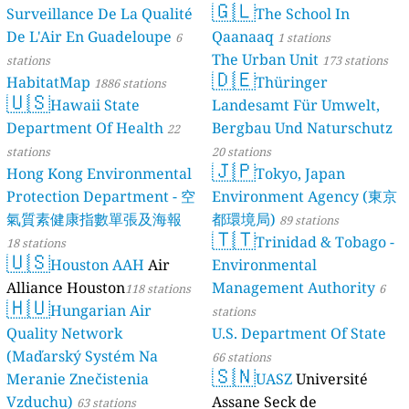
🇬🇱
Surveillance De La Qualité
The School In
De L'Air En Guadeloupe
Qaanaaq
6
1 stations
The Urban Unit
stations
173 stations
🇩🇪
HabitatMap
Thüringer
1886 stations
🇺🇸
Hawaii State
Landesamt Für Umwelt,
Department Of Health
Bergbau Und Naturschutz
22
stations
20 stations
🇯🇵
Hong Kong Environmental
Tokyo, Japan
Protection Department - 空
Environment Agency (東京
氣質素健康指數單張及海報
都環境局)
89 stations
🇹🇹
Trinidad & Tobago -
18 stations
🇺🇸
Houston AAH
Air
Environmental
Alliance Houston
Management Authority
118 stations
6
🇭🇺
Hungarian Air
stations
Quality Network
U.S. Department Of State
(Maďarský Systém Na
66 stations
🇸🇳
Meranie Znečistenia
UASZ
Université
Vzduchu)
Assane Seck de
63 stations