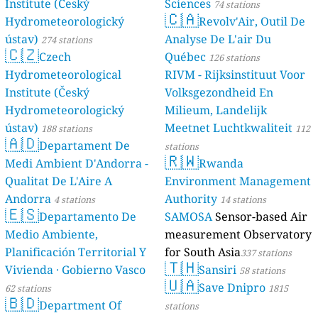
Institute (Český
Sciences
74 stations
🇨🇦
Hydrometeorologický
Revolv'Air, Outil De
ústav)
Analyse De L'air Du
274 stations
🇨🇿
Czech
Québec
126 stations
Hydrometeorological
RIVM - Rijksinstituut Voor
Institute (Český
Volksgezondheid En
Hydrometeorologický
Milieum, Landelijk
ústav)
Meetnet Luchtkwaliteit
188 stations
112
🇦🇩
Departament De
stations
🇷🇼
Medi Ambient D'Andorra -
Rwanda
Qualitat De L'Aire A
Environment Management
Andorra
Authority
4 stations
14 stations
🇪🇸
Departamento De
SAMOSA
Sensor-based Air
Medio Ambiente,
measurement Observatory
Planificación Territorial Y
for South Asia
337 stations
🇹🇭
Vivienda · Gobierno Vasco
Sansiri
58 stations
🇺🇦
Save Dnipro
62 stations
1815
🇧🇩
Department Of
stations