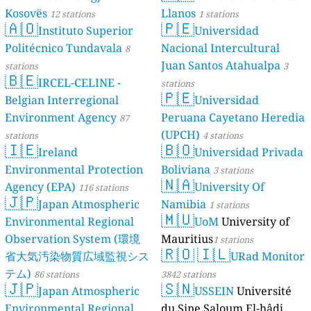
Kosovës
Llanos
12 stations
1 stations
🇦🇴
🇵🇪
Instituto Superior
Universidad
Politécnico Tundavala
Nacional Intercultural
8
Juan Santos Atahualpa
stations
3
🇧🇪
IRCEL-CELINE -
stations
🇵🇪
Belgian Interregional
Universidad
Environment Agency
Peruana Cayetano Heredia
87
(UPCH)
stations
4 stations
🇮🇪
🇧🇴
Ireland
Universidad Privada
Environmental Protection
Boliviana
3 stations
🇳🇦
Agency (EPA)
University Of
116 stations
🇯🇵
Japan Atmospheric
Namibia
1 stations
🇲🇺
Environmental Regional
UoM
University of
Observation System (環境
Mauritius
1 stations
🇷🇴
🇮🇱
省大気汚染物質広域監視シス
URad Monitor
テム)
86 stations
3842 stations
🇯🇵
🇸🇳
Japan Atmospheric
USSEIN
Université
Environmental Regional
du Sine Saloum El-hâdj