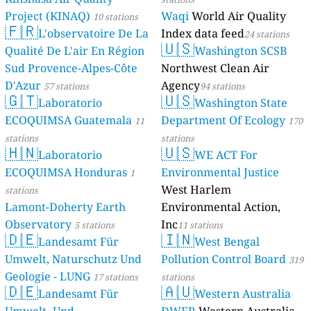
Project (KINAQ)
Waqi
World Air Quality
10 stations
🇫🇷
L'observatoire De La
Index data feed
24 stations
🇺🇸
Qualité De L'air En Région
Washington SCSB
Sud Provence-Alpes-Côte
Northwest Clean Air
D'Azur
Agency
57 stations
94 stations
🇬🇹
🇺🇸
Laboratorio
Washington State
ECOQUIMSA Guatemala
Department Of Ecology
11
170
stations
stations
🇭🇳
🇺🇸
Laboratorio
WE ACT For
ECOQUIMSA Honduras
Environmental Justice
1
West Harlem
stations
Lamont-Doherty Earth
Environmental Action,
Observatory
Inc
5 stations
11 stations
🇩🇪
🇮🇳
Landesamt Für
West Bengal
Umwelt, Naturschutz Und
Pollution Control Board
319
Geologie - LUNG
17 stations
stations
🇩🇪
🇦🇺
Landesamt Für
Western Australia