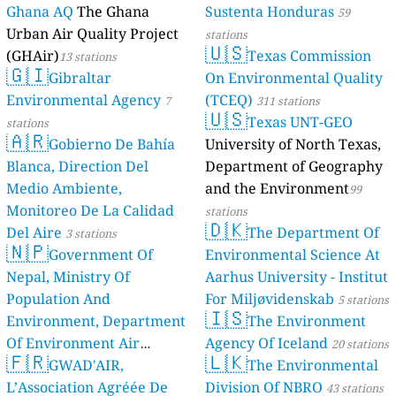
Ghana AQ
The Ghana
Sustenta Honduras
59
Urban Air Quality Project
stations
🇺🇸
(GHAir)
Texas Commission
13 stations
🇬🇮
Gibraltar
On Environmental Quality
Environmental Agency
(TCEQ)
7
311 stations
🇺🇸
Texas UNT-GEO
stations
🇦🇷
Gobierno De Bahía
University of North Texas,
Blanca, Direction Del
Department of Geography
Medio Ambiente,
and the Environment
99
Monitoreo De La Calidad
stations
🇩🇰
Del Aire
The Department Of
3 stations
🇳🇵
Government Of
Environmental Science At
Nepal, Ministry Of
Aarhus University - Institut
Population And
For Miljøvidenskab
5 stations
🇮🇸
Environment, Department
The Environment
Of Environment Air
Agency Of Iceland
20 stations
🇫🇷
🇱🇰
Quality Monitoring
GWAD'AIR,
The Environmental
30
L’Association Agréée De
Division Of NBRO
stations
43 stations