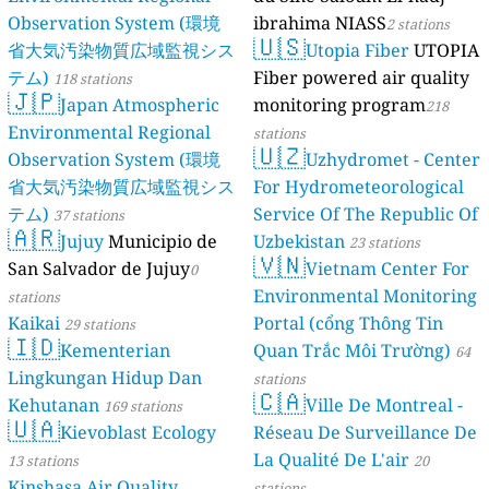
Observation System (環境
ibrahima NIASS
2 stations
🇺🇸
省大気汚染物質広域監視シス
Utopia Fiber
UTOPIA
テム)
Fiber powered air quality
118 stations
🇯🇵
Japan Atmospheric
monitoring program
218
Environmental Regional
stations
🇺🇿
Observation System (環境
Uzhydromet - Center
省大気汚染物質広域監視シス
For Hydrometeorological
テム)
Service Of The Republic Of
37 stations
🇦🇷
Jujuy
Municipio de
Uzbekistan
23 stations
🇻🇳
San Salvador de Jujuy
Vietnam Center For
0
Environmental Monitoring
stations
Kaikai
Portal (cổng Thông Tin
29 stations
🇮🇩
Kementerian
Quan Trắc Môi Trường)
64
Lingkungan Hidup Dan
stations
🇨🇦
Kehutanan
Ville De Montreal -
169 stations
🇺🇦
Kievoblast Ecology
Réseau De Surveillance De
La Qualité De L'air
13 stations
20
Kinshasa Air Quality
stations