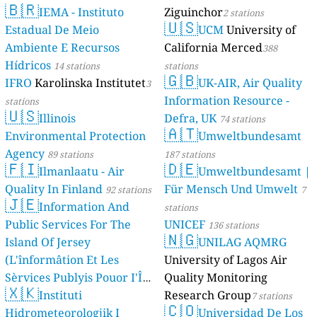
🇧🇷
IEMA - Instituto
Ziguinchor
2 stations
🇺🇸
Estadual De Meio
UCM
University of
Ambiente E Recursos
California Merced
388
Hídricos
14 stations
stations
🇬🇧
IFRO
Karolinska Institutet
UK-AIR, Air Quality
3
Information Resource -
stations
🇺🇸
Illinois
Defra, UK
74 stations
🇦🇹
Environmental Protection
Umweltbundesamt
Agency
89 stations
187 stations
🇫🇮
🇩🇪
Ilmanlaatu - Air
Umweltbundesamt |
Quality In Finland
Für Mensch Und Umwelt
92 stations
7
🇯🇪
Information And
stations
Public Services For The
UNICEF
136 stations
🇳🇬
Island Of Jersey
UNILAG AQMRG
(L'înformâtion Et Les
University of Lagos Air
Sèrvices Publyis Pouor I'Île
Quality Monitoring
🇽🇰
Dé Jèrri)
Instituti
Research Group
2 stations
7 stations
🇨🇴
Hidrometeorologjik I
Universidad De Los