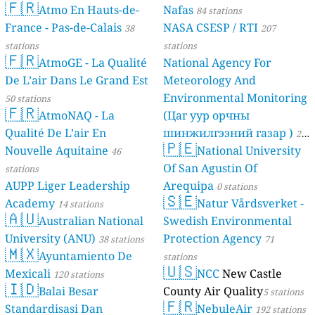
🇫🇷
Atmo En Hauts-de-
Nafas
84 stations
France - Pas-de-Calais
NASA CSESP / RTI
38
207
stations
stations
🇫🇷
AtmoGE - La Qualité
National Agency For
De L’air Dans Le Grand Est
Meteorology And
Environmental Monitoring
50 stations
🇫🇷
AtmoNAQ - La
(Цаг уур орчны
Qualité De L’air En
шинжилгээний газар )
21
🇵🇪
Nouvelle Aquitaine
National University
46
stations
Of San Agustin Of
stations
AUPP Liger Leadership
Arequipa
0 stations
🇸🇪
Academy
Natur Vårdsverket -
14 stations
🇦🇺
Australian National
Swedish Environmental
University (ANU)
Protection Agency
38 stations
71
🇲🇽
Ayuntamiento De
stations
🇺🇸
Mexicali
NCC
New Castle
120 stations
🇮🇩
Balai Besar
County Air Quality
5 stations
🇫🇷
Standardisasi Dan
NebuleAir
192 stations