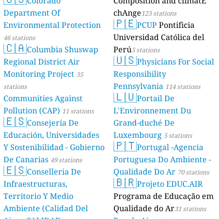
Colorado
Composition and climatE
Department Of
chAnge
123 stations
🇵🇪
Environmental Protection
PCUP
Pontificia
Universidad Católica del
46 stations
🇨🇦
Columbia Shuswap
Perú
5 stations
🇺🇸
Regional District Air
Physicians For Social
Monitoring Project
Responsibility
35
Pennsylvania
stations
114 stations
🇱🇺
Communities Against
Portail De
Pollution (CAP)
L'Environnement Du
11 stations
🇪🇸
Consejería De
Grand-duché De
Educación, Universidades
Luxembourg
5 stations
🇵🇹
Y Sostenibilidad - Gobierno
Portugal -Agencia
De Canarias
Portuguesa Do Ambiente -
49 stations
🇪🇸
Conselleria De
Qualidade Do Ar
70 stations
🇧🇷
Infraestructuras,
Projeto EDUC.AIR
Territorio Y Medio
Programa de Educação em
Ambiente (Calidad Del
Qualidade do Ar
31 stations