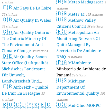
🇲🇬
Meteo Madagascar
stations
9
🇫🇷
Air Pays De La Loire
stations
🇧🇬
Meter.ac
26 stations
165 stations
🇬🇧
🇺🇸
Air Quality In Wales
Methow Valley
Citizens Council
33 stations
38 stations
🇨🇦
🇪🇨
Air Quality Ontario -
Metropolitan Air
The Ontario Ministry Of
Monitoring Network Of
The Environment And
Quito Managed By
Climate Change
Secretaria De Ambiente
38 stations
🇩🇪
Air Quality, Saxon
DMQ.
9 stations
🇵🇦
State Office (Luftqualität
MiAmbiente
Sächsisches Landesamt
Ministerio de Ambiente de
Für Umwelt,
Panamá
5 stations
🇺🇸
Landwirtschaft Und
Michigan
🇫🇷
Geologie)
Airbreizh - Qualité
Department Of
50 stations
De L'air En Bretagne
Environmental Quality
13
109
stations
stations
🇧🇴
🇨🇱
🇲🇽
🇪🇨
🇺🇸
Mid-Ohio MORPC