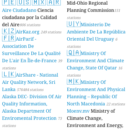
🇵🇪
🇺🇸
🇲🇽
🇦🇷
Mid-Ohio Regional
Aire Ciudadano
Ciencia
Planning Commission
151
ciudadana por la Calidad
stations
🇺🇾
del Aire
Ministerio De
806 stations
🇰🇿
AirKaz.org
Ambiente De La República
249 stations
🇫🇷
AirParif -
Oriental Del Uruguay
6
Association De
stations
🇶🇦
Surveillance De La Qualité
Ministry Of
De L'air En Île-de-France
Environment And Climate
39
Change, State Of Qatar
stations
16
🇱🇰
AirShare - National
stations
🇲🇰
Air Quality Network, Sri
Ministry Of
Lanka
Environment And Physical
576484 stations
Alaska DEC- Division Of Air
Planning – Republic Of
Quality Information,
North Macedonia
22 stations
Alaska Department Of
Moenv.mv
Ministry of
Enviromental Protection
Climate Change,
73
Environment and Energy,
stations