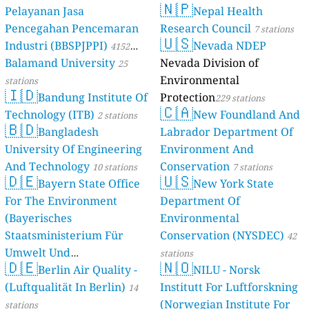
🇳🇵
Pelayanan Jasa
Nepal Health
Pencegahan Pencemaran
Research Council
7 stations
🇺🇸
Industri (BBSPJPPI)
Nevada NDEP
4152
Balamand University
Nevada Division of
stations
25
Environmental
stations
🇮🇩
Bandung Institute Of
Protection
229 stations
🇨🇦
Technology (ITB)
New Foundland And
2 stations
🇧🇩
Bangladesh
Labrador Department Of
University Of Engineering
Environment And
And Technology
Conservation
10 stations
7 stations
🇩🇪
🇺🇸
Bayern State Office
New York State
For The Environment
Department Of
(Bayerisches
Environmental
Staatsministerium Für
Conservation (NYSDEC)
42
Umwelt Und
stations
🇩🇪
🇳🇴
Berlin Air Quality -
Verbraucherschutz) - LfU
NILU - Norsk
(Luftqualität In Berlin)
Institutt For Luftforskning
46 stations
14
(Norwegian Institute For
stations