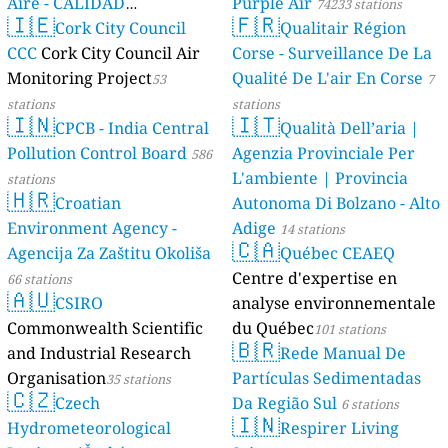
Aire - CALIDAD
Purple Air
74233 stations
🇮🇪
🇫🇷
AMBIENTAL)
Cork City Council
Qualitair Région
23 stations
CCC
Cork City Council Air
Corse - Surveillance De La
Monitoring Project
Qualité De L'air En Corse
53
7
stations
stations
🇮🇳
🇮🇹
CPCB - India Central
Qualità Dell’aria |
Pollution Control Board
Agenzia Provinciale Per
586
L'ambiente | Provincia
stations
🇭🇷
Croatian
Autonoma Di Bolzano - Alto
Environment Agency -
Adige
14 stations
🇨🇦
Agencija Za Zaštitu Okoliša
Québec CEAEQ
Centre d'expertise en
66 stations
🇦🇺
CSIRO
analyse environnementale
Commonwealth Scientific
du Québec
101 stations
🇧🇷
and Industrial Research
Rede Manual De
Organisation
Partículas Sedimentadas
35 stations
🇨🇿
Czech
Da Região Sul
6 stations
🇮🇳
Hydrometeorological
Respirer Living