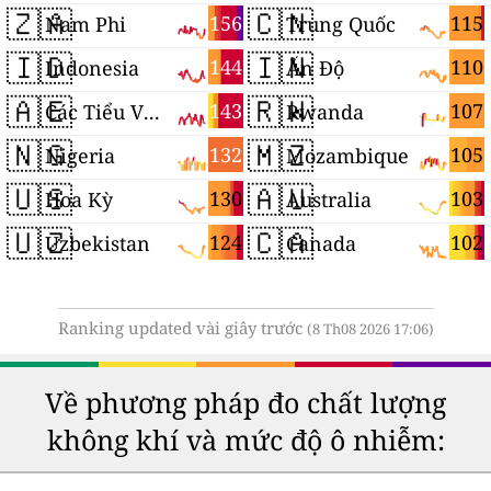
🇿🇦
🇨🇳
156
115
Nam Phi
Trung Quốc
🇮🇩
🇮🇳
144
110
Indonesia
Ấn Độ
🇦🇪
🇷🇼
143
107
Các Tiểu Vương quốc Ả Rập Thống nhất
Rwanda
🇳🇬
🇲🇿
132
105
Nigeria
Mozambique
🇺🇸
🇦🇺
130
103
Hoa Kỳ
Australia
🇺🇿
🇨🇦
124
102
Uzbekistan
Canada
Ranking updated vài giây trước
(8 Th08 2026 17:06)
Về phương pháp đo chất lượng
không khí và mức độ ô nhiễm: