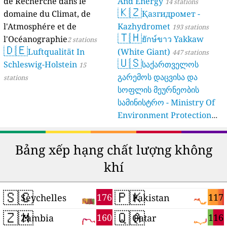
de Recherche dans le
And Energy
14 stations
🇰🇿
domaine du Climat, de
Қазгидромет -
l'Atmosphére et de
Kazhydromet
193 stations
🇹🇭
l'Océanographie
ยักษ์ขาว Yakkaw
2 stations
🇩🇪
Luftqualität In
(White Giant)
447 stations
🇺🇸
Schleswig-Holstein
საქართველოს
15
გარემოს დაცვისა და
stations
სოფლის მეურნეობის
სამინისტრო - Ministry Of
Environment Protection
And Agriculture Of
Georgia
16 stations
Bảng xếp hạng chất lượng không
khí
🇸🇨
🇵🇰
176
117
Seychelles
Pakistan
🇿🇲
🇶🇦
160
116
Zambia
Qatar