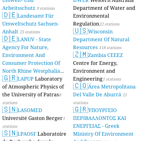
Umwelt- Und
DWER
Western Australia
Arbeitsschutz
Department of Water and
9 stations
🇩🇪
Landesamt Für
Environmental
Umweltschutz Sachsen-
Regulation
22 stations
🇺🇸
Anhalt
Wisconsin
25 stations
🇩🇪
LANUV - State
Department Of Natural
Agency For Nature,
Resources
118 stations
🇿🇲
Environment And
Zambia CEEEZ
Consumer Protection Of
Centre for Energy,
North Rhine Westphalia
Environment and
🇬🇷
(Landesamt Für Natur,
LAPUP
Laboratory
Engineering
1 stations
🇨🇴
Umwelt Und
of Atmospheric Physics of
Área Metropolitana
Verbraucherschutz NRW)
the University of Patras
Del Valle De Aburrá
8
21
61 stations
stations
stations
🇸🇳
🇬🇷
LASOMED
ΥΠΟΥΡΓΕΙΟ
Université Gaston Berger
ΠΕΡΙΒΑΛΛΟΝΤΟΣ ΚΑΙ
1
ΕΝΕΡΓΕΙΑΣ - Greek
stations
🇸🇳
LPAOSF
Laboratoire
Ministry Of Environment