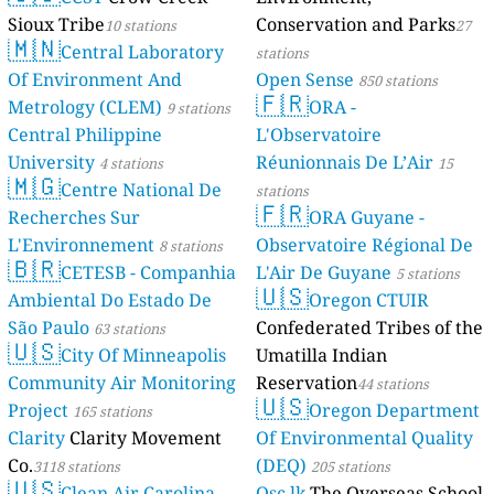
Sioux Tribe
Conservation and Parks
10 stations
27
🇲🇳
Central Laboratory
stations
Of Environment And
Open Sense
850 stations
🇫🇷
Metrology (CLEM)
ORA -
9 stations
Central Philippine
L'Observatoire
University
Réunionnais De L’Air
4 stations
15
🇲🇬
Centre National De
stations
🇫🇷
Recherches Sur
ORA Guyane -
L'Environnement
Observatoire Régional De
8 stations
🇧🇷
CETESB - Companhia
L'Air De Guyane
5 stations
🇺🇸
Ambiental Do Estado De
Oregon CTUIR
São Paulo
Confederated Tribes of the
63 stations
🇺🇸
City Of Minneapolis
Umatilla Indian
Community Air Monitoring
Reservation
44 stations
🇺🇸
Project
Oregon Department
165 stations
Clarity
Clarity Movement
Of Environmental Quality
Co.
(DEQ)
3118 stations
205 stations
🇺🇸
Clean Air Carolina
Osc.lk
The Overseas School