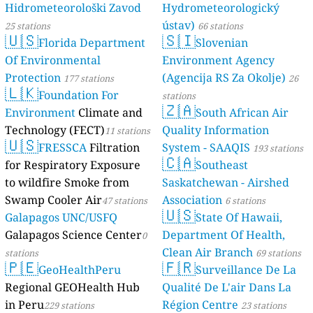
Hidrometeorološki Zavod
Hydrometeorologický
ústav)
25 stations
66 stations
🇺🇸
🇸🇮
Florida Department
Slovenian
Of Environmental
Environment Agency
Protection
(Agencija RS Za Okolje)
177 stations
26
🇱🇰
Foundation For
stations
🇿🇦
Environment
Climate and
South African Air
Technology (FECT)
Quality Information
11 stations
🇺🇸
FRESSCA
Filtration
System - SAAQIS
193 stations
🇨🇦
for Respiratory Exposure
Southeast
to wildfire Smoke from
Saskatchewan - Airshed
Swamp Cooler Air
Association
47 stations
6 stations
🇺🇸
Galapagos UNC/USFQ
State Of Hawaii,
Galapagos Science Center
Department Of Health,
0
Clean Air Branch
stations
69 stations
🇵🇪
🇫🇷
GeoHealthPeru
Surveillance De La
Regional GEOHealth Hub
Qualité De L'air Dans La
in Peru
Région Centre
229 stations
23 stations