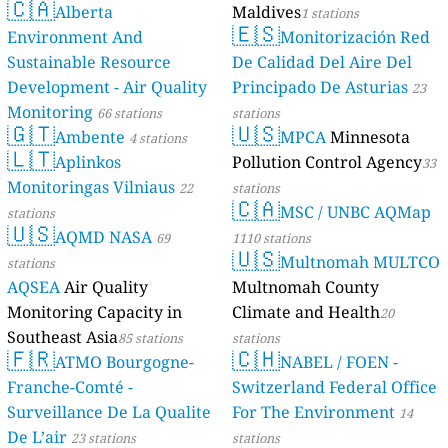
🇨🇦
Alberta
Maldives
1 stations
🇪🇸
Environment And
Monitorización Red
Sustainable Resource
De Calidad Del Aire Del
Development - Air Quality
Principado De Asturias
23
Monitoring
66 stations
stations
🇬🇹
🇺🇸
Ambente
MPCA
Minnesota
4 stations
🇱🇹
Aplinkos
Pollution Control Agency
33
Monitoringas Vilniaus
22
stations
🇨🇦
MSC / UNBC AQMap
stations
🇺🇸
AQMD NASA
69
1110 stations
🇺🇸
Multnomah MULTCO
stations
AQSEA
Air Quality
Multnomah County
Monitoring Capacity in
Climate and Health
20
Southeast Asia
85 stations
stations
🇫🇷
🇨🇭
ATMO Bourgogne-
NABEL / FOEN -
Franche-Comté -
Switzerland Federal Office
Surveillance De La Qualite
For The Environment
14
De L’air
23 stations
stations