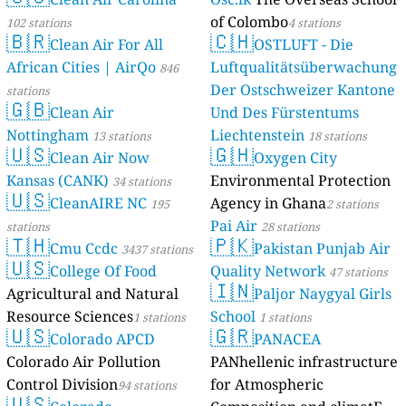
of Colombo
102 stations
4 stations
🇧🇷
🇨🇭
Clean Air For All
OSTLUFT - Die
African Cities | AirQo
Luftqualitätsüberwachung
846
Der Ostschweizer Kantone
stations
🇬🇧
Clean Air
Und Des Fürstentums
Nottingham
Liechtenstein
13 stations
18 stations
🇺🇸
🇬🇭
Clean Air Now
Oxygen City
Kansas (CANK)
Environmental Protection
34 stations
🇺🇸
CleanAIRE NC
Agency in Ghana
195
2 stations
Pai Air
stations
28 stations
🇹🇭
🇵🇰
Cmu Ccdc
Pakistan Punjab Air
3437 stations
🇺🇸
College Of Food
Quality Network
47 stations
🇮🇳
Agricultural and Natural
Paljor Naygyal Girls
Resource Sciences
School
1 stations
1 stations
🇺🇸
🇬🇷
Colorado APCD
PANACEA
Colorado Air Pollution
PANhellenic infrastructure
Control Division
for Atmospheric
94 stations
🇺🇸