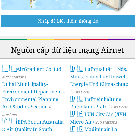
Nhấp để biết thêm thông tin
Nguồn cấp dữ liệu mạng Airnet
🇹🇭
🇩🇪
AirGradient Co. Ltd.
Luftqualität | Nds.
Ministerium Für Umwelt,
4007 stations
Dubai Municipality-
Energie Und Klimaschutz
Environment Department -
28 stations
🇩🇪
Environmental Planning
Luftreinhaltung
And Studies Section
Rheinland-Pfalz
8
25 stations
🇺🇦
LUN City Air (ЛУН
stations
🇦🇺
EPA South Australia
Місто Air)
210 stations
🇫🇷
:: Air Quality In South
Madininair La