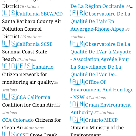
District
De La Région Occitanie
16 stations
44
🇺🇸
🇫🇷
California SBCAPCD
Observatoire De La
stations
Santa Barbara County Air
Qualité De L'air En
Pollution Control
Auvergne-Rhône-Alpes
84
District
115 stations
stations
🇺🇸
🇫🇷
California SCSB
Observatoire De La
Sonoma Coast State
Qualité De L'Air à Mayotte
Beach
- Association Agréée Pour
40 stations
🇨🇴
🇪🇸
Canair.io
La Surveillance De La
Citizen network for
Qualité De L'Air De
🇦🇺
monitoring air quality
Mayotte
Office Of
29
4 stations
Environment And Heritage
stations
🇺🇸
CCA California
- NSW
97 stations
🇴🇲
Coalition for Clean Air
Oman Environment
222
Authority
stations
62 stations
🇨🇦
CCA Colorado
Citizens for
Ontario MECP
Clean Air
Ontario Ministry of the
40 stations
🇺🇸
CCST
Crow Creek
Environment,