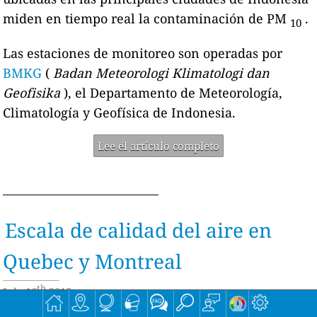
miden en tiempo real la contaminación de PM
.
10
Las estaciones de monitoreo son operadas por
BMKG
(
Badan Meteorologi Klimatologi dan
Geofisika
), el Departamento de Meteorología,
Climatología y Geofísica de Indonesia.
Lee el artículo completo
Escala de calidad del aire en
Quebec y Montreal
th
July 16
2015
https://aqicn.org/faq/2015-07-16/air-quality-scale-in-quebec-