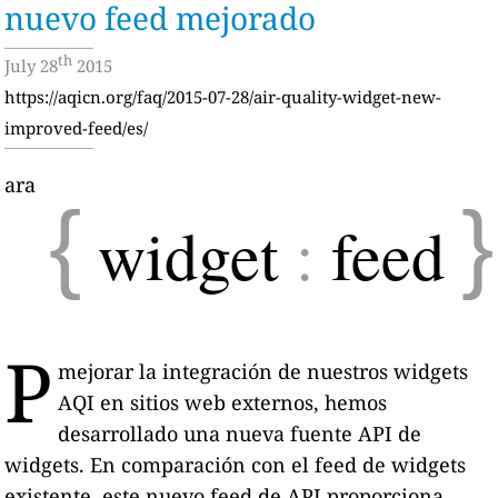
nuevo feed mejorado
th
July 28
2015
https://aqicn.org/faq/2015-07-28/air-quality-widget-new-
improved-feed/es/
ara
{
}
widget
:
feed
P
mejorar la integración de nuestros widgets
AQI en sitios web externos, hemos
desarrollado una nueva fuente API de
widgets. En comparación con el feed de widgets
existente, este nuevo feed de API proporciona