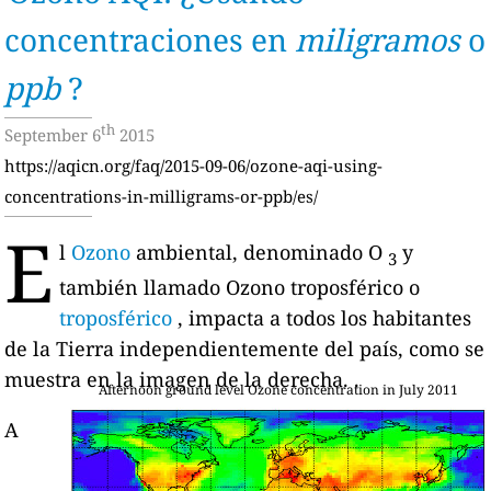
concentraciones en
miligramos
o
ppb
?
th
September 6
2015
https://aqicn.org/faq/2015-09-06/ozone-aqi-using-
concentrations-in-milligrams-or-ppb/es/
E
l
Ozono
ambiental, denominado O
y
3
también llamado Ozono troposférico o
troposférico
, impacta a todos los habitantes
de la Tierra independientemente del país, como se
muestra en la imagen de la derecha. .
Afternoon ground level Ozone concentration in July 2011
A