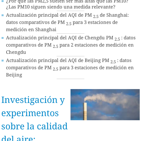
¿Por qué las PM2,5 suelen ser más altas que las PM10?
¿Las PM10 siguen siendo una medida relevante?
Actualización principal del AQI de PM
de Shanghai:
2.5
datos comparativos de PM
para 3 estaciones de
2.5
medición en Shanghai
Actualización principal del AQI de Chengdu PM
: datos
2.5
comparativos de PM
para 2 estaciones de medición en
2.5
Chengdu
Actualización principal del AQI de Beijing PM
: datos
2.5
comparativos de PM
para 3 estaciones de medición en
2.5
Beijing
Investigación y
experimentos
sobre la calidad
del aire: