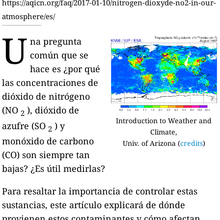
https://aqicn.org/faq/2017-01-10/nitrogen-dioxyde-no2-in-our-
atmosphere/es/
U
na pregunta
común que se
hace es ¿por qué
las concentraciones de
dióxido de nitrógeno
(NO
), dióxido de
2
Introduction to Weather and
azufre (SO
) y
2
Climate,
monóxido de carbono
Univ. of Arizona (
credits
)
(CO) son siempre tan
bajas? ¿Es útil medirlas?
Para resaltar la importancia de controlar estas
sustancias, este artículo explicará de dónde
provienen estos contaminantes y cómo afectan