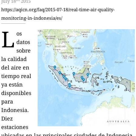
July 18
2015
https://aqicn.org/faq/2015-07-18/real-time-air-quality-
monitoring-in-indonesia/es/
L
os
datos
sobre
la calidad
del aire en
tiempo real
ya están
disponibles
para
Indonesia.
Diez
estaciones
ubicadas en las principales ciudades de Indonesia