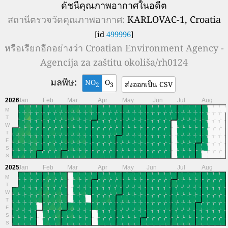
ดัชนีคุณภาพอากาศในอดีต
สถานีตรวจวัดคุณภาพอากาศ:
KARLOVAC-1, Croatia
[id
499996
]
หรือเรียกอีกอย่างว่า
Croatian Environment Agency -
Agencija za zaštitu okoliša/rh0124
มลพิษ:
NO
O
ส่งออกเป็น CSV
2
3
2026
Jan
Feb
Mar
Apr
May
Jun
Jul
Aug
M
T
W
T
F
S
S
2025
Jan
Feb
Mar
Apr
May
Jun
Jul
Aug
M
T
W
T
F
S
S