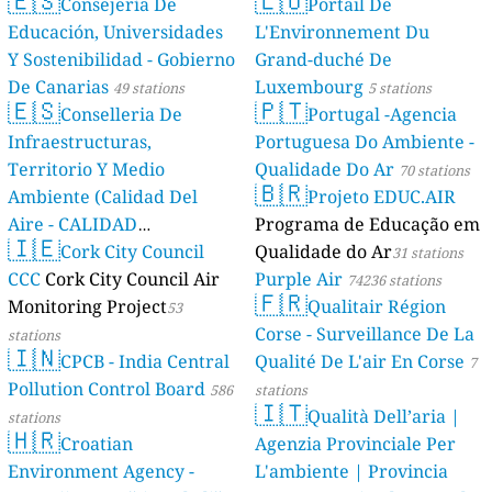
🇪🇸
🇱🇺
Consejería De
Portail De
Educación, Universidades
L'Environnement Du
Y Sostenibilidad - Gobierno
Grand-duché De
De Canarias
Luxembourg
49 stations
5 stations
🇪🇸
🇵🇹
Conselleria De
Portugal -Agencia
Infraestructuras,
Portuguesa Do Ambiente -
Territorio Y Medio
Qualidade Do Ar
70 stations
🇧🇷
Ambiente (Calidad Del
Projeto EDUC.AIR
Aire - CALIDAD
Programa de Educação em
🇮🇪
AMBIENTAL)
Cork City Council
Qualidade do Ar
23 stations
31 stations
CCC
Cork City Council Air
Purple Air
74236 stations
🇫🇷
Monitoring Project
Qualitair Région
53
Corse - Surveillance De La
stations
🇮🇳
CPCB - India Central
Qualité De L'air En Corse
7
Pollution Control Board
586
stations
🇮🇹
Qualità Dell’aria |
stations
🇭🇷
Croatian
Agenzia Provinciale Per
Environment Agency -
L'ambiente | Provincia