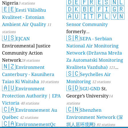
🇩🇪
🇫🇷
🇪🇸
🇳🇱
Nigeria
3 stations
🇪🇪
🇩🇰
🇧🇪
🇫🇮
🇬🇷
Eesti Välisõhu
🇦🇺
🇮🇹
🇵🇱
🇻🇳
Kvaliteet - Estonian
Ambient Air Quality
Sensor Community
11
formerly
stations
🇺🇸
🇸🇷
EJCAN
luftdaten.info
SEPA - Serbian
35819 stations
Environmental Justice
National Air Monitoring
Community Action
Network (Državna Mreža
Network
Za Automatski Monitoring
28 stations
🇳🇿
Environment
Kvaliteta Vazduha)
121
🇸🇨
Canterbury - Kaunihera
Seychelles Air
stations
Taiao Ki Waitaha
Monitoring
10 stations
12 stations
🇦🇺
🇬🇩
Environment
SGU-GND
St.
Protection Authority | EPA
George’s University
14
Victoria
40 stations
stations
🇨🇦
🇨🇳
Environnement Au
Shenzhen
Québec
Environment Network (深
42 stations
🇨🇦
EnvironnementQc
圳人居环境网)
81 stations