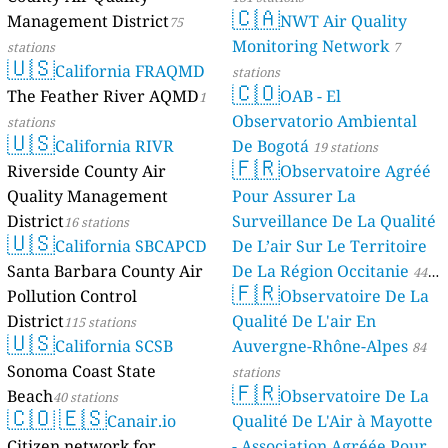
🇨🇦
Management District
NWT Air Quality
75
Monitoring Network
stations
7
🇺🇸
California FRAQMD
stations
🇨🇴
The Feather River AQMD
OAB - El
1
Observatorio Ambiental
stations
🇺🇸
California RIVR
De Bogotá
19 stations
🇫🇷
Riverside County Air
Observatoire Agréé
Quality Management
Pour Assurer La
District
Surveillance De La Qualité
16 stations
🇺🇸
California SBCAPCD
De L’air Sur Le Territoire
Santa Barbara County Air
De La Région Occitanie
44
🇫🇷
Pollution Control
Observatoire De La
stations
District
Qualité De L'air En
115 stations
🇺🇸
California SCSB
Auvergne-Rhône-Alpes
84
Sonoma Coast State
stations
🇫🇷
Beach
Observatoire De La
40 stations
🇨🇴
🇪🇸
Canair.io
Qualité De L'Air à Mayotte
Citizen network for
- Association Agréée Pour