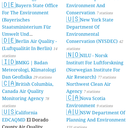
🇩🇪
Bayern State Office
Environment And
For The Environment
Conservation
7 stations
🇺🇸
(Bayerisches
New York State
Staatsministerium Für
Department Of
Umwelt Und
Environmental
🇩🇪
Berlin Air Quality -
Verbraucherschutz) - LfU
Conservation (NYSDEC)
42
(Luftqualität In Berlin)
46 stations
14
stations
🇳🇴
NILU - Norsk
stations
🇮🇩
BMKG | Badan
Institutt For Luftforskning
Meteorologi, Klimatologi
(Norwegian Institute For
Dan Geofisika
Air Research)
29 stations
77 stations
🇨🇦
British Columbia,
Northwest Clean Air
Canada Air Quality
Agency
7 stations
🇨🇦
Monitoring Agency
Nova Scotia
78
Environment
stations
9 stations
🇺🇸
🇦🇺
California
NSW Department Of
EDCAQMD
El Dorado
Planning And Environment
County Air Quality
131 stations