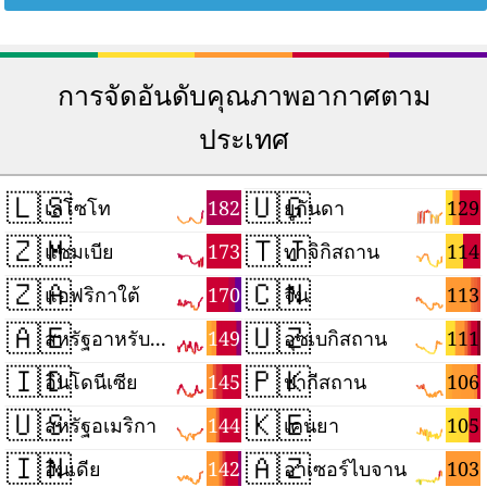
การจัดอันดับคุณภาพอากาศตาม
ประเทศ
🇱🇸
🇺🇬
182
129
เลโซโท
ยูกันดา
🇿🇲
🇹🇯
173
114
แซมเบีย
ทาจิกิสถาน
🇿🇦
🇨🇳
170
113
แอฟริกาใต้
จีน
🇦🇪
🇺🇿
149
111
สหรัฐอาหรับเอมิเรตส์
อุซเบกิสถาน
🇮🇩
🇵🇰
145
106
อินโดนีเซีย
ปากีสถาน
🇺🇸
🇰🇪
144
105
สหรัฐอเมริกา
เคนยา
🇮🇳
🇦🇿
142
103
อินเดีย
อาเซอร์ไบจาน