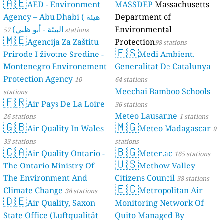
🇦🇪
AED - Environment
MASSDEP
Massachusetts
Agency – Abu Dhabi ( هيئة
Department of
البيئة - أبو ظبي)
Environmental
57 stations
🇲🇪
Agencija Za Zaštitu
Protection
98 stations
🇪🇸
Prirode I životne Sredine -
Medi Ambient.
Montenegro Environement
Generalitat De Catalunya
Protection Agency
10
64 stations
Meechai Bamboo Schools
stations
🇫🇷
Air Pays De La Loire
36 stations
Meteo Lausanne
26 stations
1 stations
🇬🇧
🇲🇬
Air Quality In Wales
Meteo Madagascar
9
33 stations
stations
🇨🇦
🇧🇬
Air Quality Ontario -
Meter.ac
165 stations
🇺🇸
The Ontario Ministry Of
Methow Valley
The Environment And
Citizens Council
38 stations
🇪🇨
Climate Change
Metropolitan Air
38 stations
🇩🇪
Air Quality, Saxon
Monitoring Network Of
State Office (Luftqualität
Quito Managed By