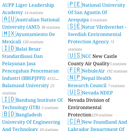
🇵🇪
AUPP Liger Leadership
National University
stations
Academy
Of San Agustin Of
14 stations
🇦🇺
Australian National
Arequipa
0 stations
🇸🇪
University (ANU)
Natur Vårdsverket -
38 stations
🇲🇽
Ayuntamiento De
Swedish Environmental
Mexicali
Protection Agency
120 stations
71
🇮🇩
Balai Besar
stations
🇺🇸
Standardisasi Dan
NCC
New Castle
Pelayanan Jasa
County Air Quality
5 stations
🇫🇷
Pencegahan Pencemaran
NebuleAir
192 stations
🇳🇵
Industri (BBSPJPPI)
Nepal Health
4152
Balamand University
Research Council
stations
25
7 stations
🇺🇸
Nevada NDEP
stations
🇮🇩
Bandung Institute Of
Nevada Division of
Technology (ITB)
Environmental
2 stations
🇧🇩
Bangladesh
Protection
229 stations
🇨🇦
University Of Engineering
New Foundland And
And Technology
Labrador Department Of
10 stations