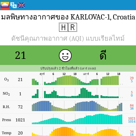
มลพิษทางอากาศของ KARLOVAC-1, Croatia
🇭🇷
ดัชนีคุณภาพอากาศ (AQI) แบบเรียลไทม์
ดี
21
ปรับปรุงแล้ว 2 ชั่วโมงที่แล้ว (
)
เสาร์ 19:00
ศุกร์
เสาร์
6
12
18
6
12
18
29
O
21
3
5
5
NO
1
2
0
84
72
R.H.
38
1021
1021
Press
1014
34
20
Temp
18