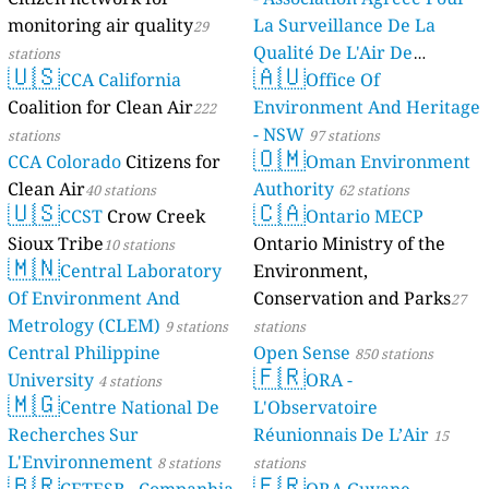
monitoring air quality
La Surveillance De La
29
Qualité De L'Air De
stations
🇺🇸
🇦🇺
CCA California
Mayotte
Office Of
4 stations
Coalition for Clean Air
Environment And Heritage
222
- NSW
stations
97 stations
🇴🇲
CCA Colorado
Citizens for
Oman Environment
Clean Air
Authority
40 stations
62 stations
🇺🇸
🇨🇦
CCST
Crow Creek
Ontario MECP
Sioux Tribe
Ontario Ministry of the
10 stations
🇲🇳
Central Laboratory
Environment,
Of Environment And
Conservation and Parks
27
Metrology (CLEM)
9 stations
stations
Central Philippine
Open Sense
850 stations
🇫🇷
University
ORA -
4 stations
🇲🇬
Centre National De
L'Observatoire
Recherches Sur
Réunionnais De L’Air
15
L'Environnement
8 stations
stations
🇧🇷
🇫🇷