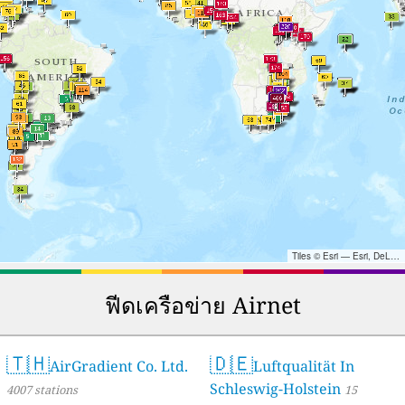
Tiles © Esri — Esri, DeLorme, NAVTEQ, TomTom, Intermap, iPC, USGS, FAO, NPS, NRCAN, GeoBase, Kadaster NL, Ordnance Survey, Esri Japan, METI, Esri China (Hong Kong), and the GIS User Community
ฟีดเครือข่าย Airnet
🇹🇭
🇩🇪
AirGradient Co. Ltd.
Luftqualität In
Schleswig-Holstein
4007 stations
15