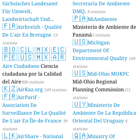
Sächsisches Landesamt
Secretaria De Ambiente
Für Umwelt,
DMQ.
9 stations
🇵🇦
Landwirtschaft Und
MiAmbiente
🇫🇷
Geologie)
Airbreizh - Qualité
Ministerio de Ambiente de
50 stations
De L'air En Bretagne
Panamá
13
5 stations
🇺🇸
Michigan
stations
🇧🇴
🇨🇱
🇲🇽
🇪🇨
Department Of
🇵🇪
🇺🇸
🇲🇽
🇦🇷
Environmental Quality
109
Aire Ciudadano
Ciencia
stations
🇺🇸
ciudadana por la Calidad
Mid-Ohio MORPC
del Aire
Mid-Ohio Regional
806 stations
🇰🇿
AirKaz.org
Planning Commission
249 stations
151
🇫🇷
AirParif -
stations
🇺🇾
Association De
Ministerio De
Surveillance De La Qualité
Ambiente De La República
De L'air En Île-de-France
Oriental Del Uruguay
39
6
stations
stations
🇱🇰
🇶🇦
AirShare - National
Ministry Of