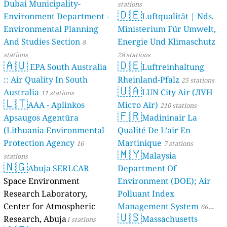
Dubai Municipality-
stations
🇩🇪
Environment Department -
Luftqualität | Nds.
Environmental Planning
Ministerium Für Umwelt,
And Studies Section
Energie Und Klimaschutz
8
stations
28 stations
🇦🇺
🇩🇪
EPA South Australia
Luftreinhaltung
:: Air Quality In South
Rheinland-Pfalz
25 stations
🇺🇦
Australia
LUN City Air (ЛУН
11 stations
🇱🇹
AAA - Aplinkos
Місто Air)
210 stations
🇫🇷
Apsaugos Agentūra
Madininair La
(Lithuania Environmental
Qualité De L’air En
Protection Agency
Martinique
16
7 stations
🇲🇾
Malaysia
stations
🇳🇬
Abuja SERLCAR
Department Of
Space Environment
Environment (DOE); Air
Research Laboratory,
Polluant Index
Center for Atmospheric
Management System
66
🇺🇸
Research, Abuja
Massachusetts
1 stations
stations