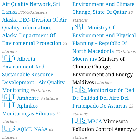
Air Quality Network, Sri
Environment And Climate
Lanka
Change, State Of Qatar
576730 stations
16
Alaska DEC- Division Of Air
stations
🇲🇰
Quality Information,
Ministry Of
Alaska Department Of
Environment And Physical
Enviromental Protection
Planning – Republic Of
73
North Macedonia
stations
22 stations
🇨🇦
Alberta
Moenv.mv
Ministry of
Environment And
Climate Change,
Sustainable Resource
Environment and Energy,
Development - Air Quality
Maldives
1 stations
🇪🇸
Monitoring
Monitorización Red
66 stations
🇬🇹
Ambente
De Calidad Del Aire Del
4 stations
🇱🇹
Aplinkos
Principado De Asturias
23
Monitoringas Vilniaus
22
stations
🇺🇸
MPCA
Minnesota
stations
🇺🇸
AQMD NASA
Pollution Control Agency
69
33
stations
stations