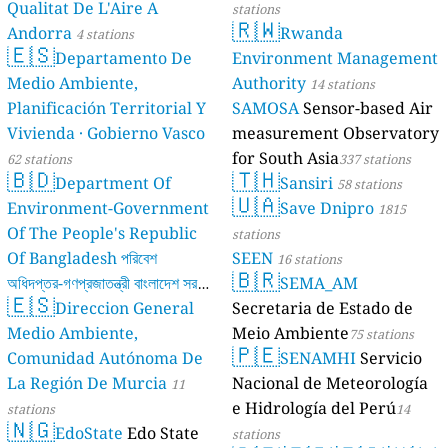
Qualitat De L'Aire A
stations
🇷🇼
Andorra
Rwanda
4 stations
🇪🇸
Departamento De
Environment Management
Medio Ambiente,
Authority
14 stations
Planificación Territorial Y
SAMOSA
Sensor-based Air
Vivienda · Gobierno Vasco
measurement Observatory
for South Asia
62 stations
337 stations
🇧🇩
🇹🇭
Department Of
Sansiri
58 stations
🇺🇦
Environment-Government
Save Dnipro
1815
Of The People's Republic
stations
Of Bangladesh পরিবেশ
SEEN
16 stations
🇧🇷
অধিদপ্তর-গণপ্রজাতন্ত্রী বাংলাদেশ সরকার
SEMA_AM
🇪🇸
Direccion General
Secretaria de Estado de
17 stations
Medio Ambiente,
Meio Ambiente
75 stations
🇵🇪
Comunidad Autónoma De
SENAMHI
Servicio
La Región De Murcia
Nacional de Meteorología
11
e Hidrología del Perú
stations
14
🇳🇬
EdoState
Edo State
stations