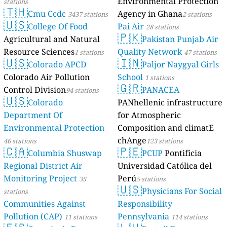
Environmental Protection
stations
🇹🇭
Cmu Ccdc
Agency in Ghana
3437 stations
2 stations
🇺🇸
College Of Food
Pai Air
28 stations
🇵🇰
Agricultural and Natural
Pakistan Punjab Air
Resource Sciences
Quality Network
1 stations
47 stations
🇺🇸
🇮🇳
Colorado APCD
Paljor Naygyal Girls
Colorado Air Pollution
School
1 stations
🇬🇷
Control Division
PANACEA
94 stations
🇺🇸
Colorado
PANhellenic infrastructure
Department Of
for Atmospheric
Environmental Protection
Composition and climatE
chAnge
46 stations
123 stations
🇨🇦
🇵🇪
Columbia Shuswap
PCUP
Pontificia
Regional District Air
Universidad Católica del
Monitoring Project
Perú
35
5 stations
🇺🇸
Physicians For Social
stations
Communities Against
Responsibility
Pollution (CAP)
Pennsylvania
11 stations
114 stations