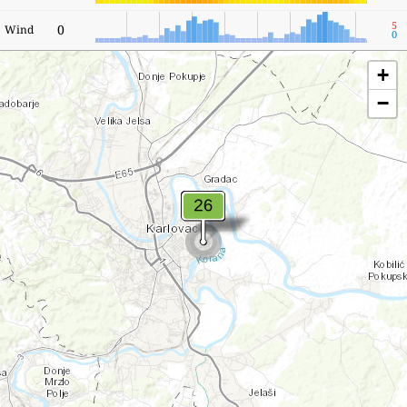
5
0
Wind
0
+
−