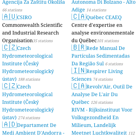
Agencija Za Zaštitu Okoliša
Autonoma Di Bolzano - Alto
Adige
66 stations
14 stations
🇦🇺
🇨🇦
CSIRO
Québec CEAEQ
Commonwealth Scientific
Centre d'expertise en
and Industrial Research
analyse environnementale
Organisation
du Québec
35 stations
101 stations
🇨🇿
🇧🇷
Czech
Rede Manual De
Hydrometeorological
Partículas Sedimentadas
Institute (Český
Da Região Sul
6 stations
🇮🇳
Hydrometeorologický
Respirer Living
ústav)
Sciences
188 stations
74 stations
🇨🇿
🇨🇦
Czech
Revolv'Air, Outil De
Hydrometeorological
Analyse De L'air Du
Institute (Český
Québec
126 stations
Hydrometeorologický
RIVM - Rijksinstituut Voor
ústav)
Volksgezondheid En
274 stations
🇦🇩
Departament De
Milieum, Landelijk
Medi Ambient D'Andorra -
Meetnet Luchtkwaliteit
112