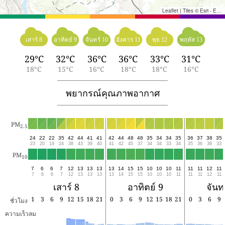
Leaflet
|
Tiles © Esri - Esri, DeLorme, NAVTEQ, TomTom, Intermap, iPC, USGS, FAO, NPS, NRCAN, GeoBase, Kadaster NL, Ordnance Survey, Esri Japan, METI, Esri China (Hong Kong), and the GIS User Community
เสาร์ 8
อาทิตย์ 9
จันทร์ 10
อังคาร 11
พุธ 12
พฤหัส 13
29°C
32°C
36°C
36°C
33°C
31°C
18°C
15°C
16°C
18°C
18°C
16°C
พยากรณ์คุณภาพอากาศ
PM
2.5
24
22
22
35
42
44
41
41
42
44
48
48
35
34
34
35
36
37
38
35
23
20
19
24
38
43
39
40
41
42
45
37
34
34
33
34
35
36
38
33
PM
10
7
6
6
7
12
13
13
13
13
14
15
15
10
10
10
11
11
11
12
11
7
6
6
7
12
13
13
13
13
14
15
15
10
10
10
11
11
11
12
11
เสาร์ 8
อาทิตย์ 9
จันท
1
3
6
9
12
15
18
21
0
3
6
9
12
15
18
21
0
3
6
9
ชั่วโมง
ความเร็วลม