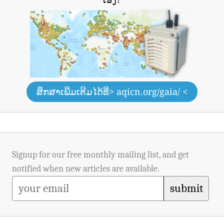
ສຶກສາເພີ່ມເຕີມໄດ້ທີ່
> aqicn.org/gaia/ <
Signup for our free monthly mailing list, and get
notified when new articles are available.
submit