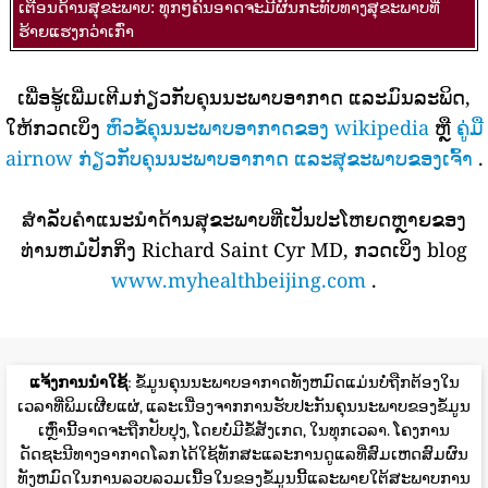
ເຕືອນດ້ານສຸຂະພາບ: ທຸກໆຄົນອາດຈະມີຜົນກະທົບທາງສຸຂະພາບທີ່
ຮ້າຍແຮງກວ່າເກົ່າ
ເພື່ອຮູ້ເພີ່ມເຕີມກ່ຽວກັບຄຸນນະພາບອາກາດ ແລະມົນລະພິດ,
ໃຫ້ກວດເບິ່ງ
ຫົວຂໍ້ຄຸນນະພາບອາກາດຂອງ wikipedia
ຫຼື
ຄູ່ມື
airnow ກ່ຽວກັບຄຸນນະພາບອາກາດ ແລະສຸຂະພາບຂອງເຈົ້າ
.
ສໍາລັບຄໍາແນະນໍາດ້ານສຸຂະພາບທີ່ເປັນປະໂຫຍດຫຼາຍຂອງ
ທ່ານຫມໍປັກກິ່ງ Richard Saint Cyr MD, ກວດເບິ່ງ blog
www.myhealthbeijing.com
.
ແຈ້ງການນໍາໃຊ້
: ຂໍ້ມູນຄຸນນະພາບອາກາດທັງຫມົດແມ່ນບໍ່ຖືກຕ້ອງໃນ
ເວລາທີ່ພິມເຜີຍແຜ່, ແລະເນື່ອງຈາກການຮັບປະກັນຄຸນນະພາບຂອງຂໍ້ມູນ
ເຫຼົ່ານີ້ອາດຈະຖືກປັບປຸງ, ໂດຍບໍ່ມີຂໍ້ສັງເກດ, ໃນທຸກເວລາ. ໂຄງການ
ດັດຊະນີທາງອາກາດໂລກໄດ້ໃຊ້ທັກສະແລະການດູແລທີ່ສົມເຫດສົມຜົນ
ທັງຫມົດໃນການລວບລວມເນື້ອໃນຂອງຂໍ້ມູນນີ້ແລະພາຍໃຕ້ສະພາບການ