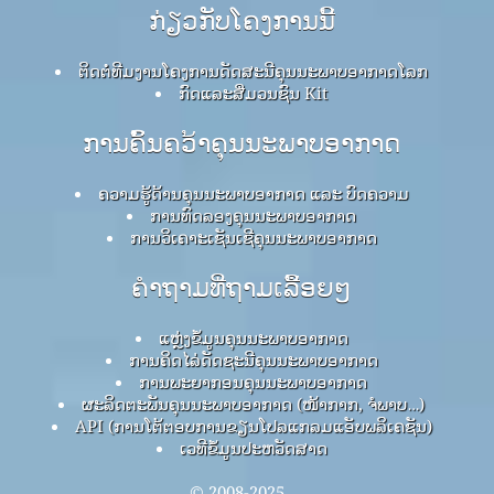
ກ່ຽວກັບໂຄງການນີ້
ຕິດຕໍ່ທີມງານໂຄງການດັດສະນີຄຸນນະພາບອາກາດໂລກ
ກົດ​ແລະ​ສື່​ມວນ​ຊົນ Kit
ການຄົ້ນຄວ້າຄຸນນະພາບອາກາດ
ຄວາມຮູ້ດ້ານຄຸນນະພາບອາກາດ ແລະ ບົດຄວາມ
ການທົດລອງຄຸນນະພາບອາກາດ
ການວິເຄາະເຊັນເຊີຄຸນນະພາບອາກາດ
ຄໍາຖາມທີ່ຖາມເລື້ອຍໆ
ແຫຼ່ງຂໍ້ມູນຄຸນນະພາບອາກາດ
ການຄິດໄລ່ດັດຊະນີຄຸນນະພາບອາກາດ
ການພະຍາກອນຄຸນນະພາບອາກາດ
ຜະລິດຕະພັນຄຸນນະພາບອາກາດ (ໜ້າກາກ, ຈໍພາບ…)
API (ການໂຕ້ຕອບການຂຽນໂປລແກລມແອັບພລິເຄຊັນ)
ເວທີຂໍ້ມູນປະຫວັດສາດ
© 2008-2025