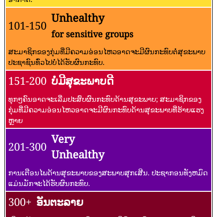
Unhealthy
101-150
for sensitive groups
ສະມາຊິກຂອງກຸ່ມທີ່ມີຄວາມອ່ອນໄຫວອາດຈະມີຜົນກະທົບຕໍ່ສຸຂະພາບ
ປະຊາຊົນທົ່ວໄປບໍ່ໄດ້ຮັບຜົນກະທົບ.
151-200
ບໍ່ມີສຸຂະພາບດີ
ທຸກໆຄົນອາດຈະເລີ່ມປະສົບຜົນກະທົບດ້ານສຸຂະພາບ; ສະມາຊິກຂອງ
ກຸ່ມທີ່ມີຄວາມອ່ອນໄຫວອາດຈະມີຜົນກະທົບດ້ານສຸຂະພາບທີ່ຮ້າຍແຮງ
ຫຼາຍ
Very
201-300
Unhealthy
ການເຕືອນໄພດ້ານສຸຂະພາບຂອງສະພາບສຸກເສີນ. ປະຊາກອນທັງຫມົດ
ແມ່ນມັກຈະໄດ້ຮັບຜົນກະທົບ.
300+
ອັນຕະລາຍ