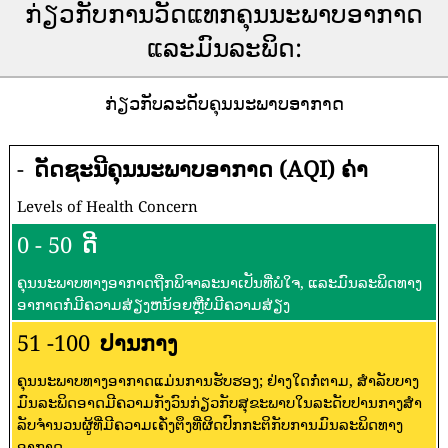
ກ່ຽວກັບການວັດແທກຄຸນນະພາບອາກາດ
ແລະມົນລະພິດ:
ກ່ຽວກັບລະດັບຄຸນນະພາບອາກາດ
-
ດັດຊະນີຄຸນນະພາບອາກາດ (AQI) ຄ່າ
Levels of Health Concern
0 - 50
ດີ
ຄຸນນະພາບທາງອາກາດຖືກພິຈາລະນາເປັນທີ່ພໍໃຈ, ແລະມົນລະພິດທາງ
ອາກາດກໍ່ມີຄວາມສ່ຽງຫນ້ອຍຫຼືບໍ່ມີຄວາມສ່ຽງ
51 -100
ປານກາງ
ຄຸນນະພາບທາງອາກາດແມ່ນການຮັບຮອງ; ຢ່າງໃດກໍ່ຕາມ, ສໍາລັບບາງ
ມົນລະພິດອາດມີຄວາມກັງວົນກ່ຽວກັບສຸຂະພາບໃນລະດັບປານກາງສໍາ
ລັບຈໍານວນຜູ້ທີ່ມີຄວາມເຄັ່ງຕຶງທີ່ຜິດປົກກະຕິກັບການມົນລະພິດທາງ
ອາກາດ.