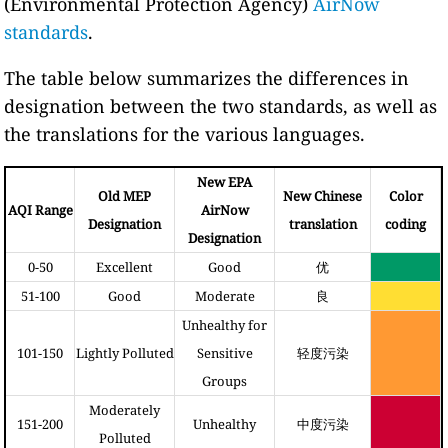
(Environmental Protection Agency)
AirNow
standards
.
The table below summarizes the differences in
designation between the two standards, as well as
the translations for the various languages.
New EPA
Old MEP
New Chinese
Color
AQI Range
AirNow
Designation
translation
coding
Designation
0-50
Excellent
Good
优
51-100
Good
Moderate
良
Unhealthy for
101-150
Lightly Polluted
Sensitive
轻度污染
Groups
Moderately
151-200
Unhealthy
中度污染
Polluted