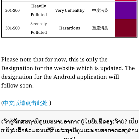
Heavily
201-300
Very Unhealthy
中度污染
Polluted
Severely
301-500
Hazardous
重度污染
Polluted
Please note that for now, this is only the
Designation for the website which is updated. The
designation for the Android application will
follow soon.
(
中文版请点击此处
)
ເຈົ້າຮູ້ຈັກສະຖານີຄຸນນະພາບອາກາດຢູ່ໃນພື້ນທີ່ຂອງເຈົ້າບໍ?
ເປັນ
ຫຍັງບໍ່ເຂົ້າຮ່ວມແຜນທີ່ກັບສະຖານີຄຸນນະພາບອາກາດຂອງທ່ານ
ເອງ?