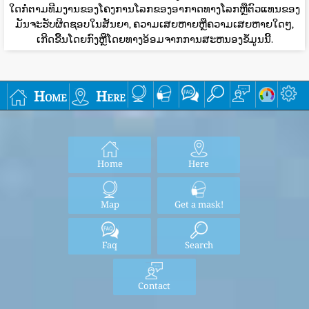
ໃດກໍ່ຕາມທີມງານຂອງໂຄງການໂລກຂອງອາກາດທາງໂລກຫຼືຕົວແທນຂອງ
ມັນຈະຮັບຜິດຊອບໃນສັນຍາ, ຄວາມເສຍຫາຍຫຼືຄວາມເສຍຫາຍໃດໆ,
ເກີດຂື້ນໂດຍກົງຫຼືໂດຍທາງອ້ອມຈາກການສະຫນອງຂໍ້ມູນນີ້.
Home
Here
Home
Here
Map
Get a mask!
Faq
Search
Contact