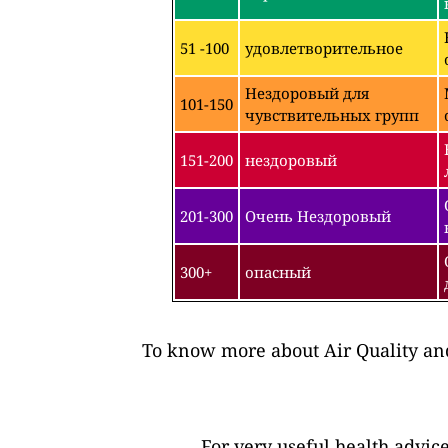
51 -100
удовлетворительное
Нездоровый для
101-150
чувствительных групп
151-200
нездоровый
201-300
Очень Нездоровый
300+
опасный
To know more about Air Quality and
For very useful health advic