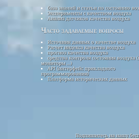
база знаний и статьи по состоянию во
Эксперименты с качеством воздуха
Анализ датчиков качества воздуха
Часто задаваемые вопросы
Источник данных о качестве воздуха
Расчет индекса качества воздуха
прогноз качества воздуха
средства контроля состояния воздуха (
мониторы ...)
API (интерфейс прикладного
программирования)
Платформа исторических данных
Подпишитесь на нашу бесп