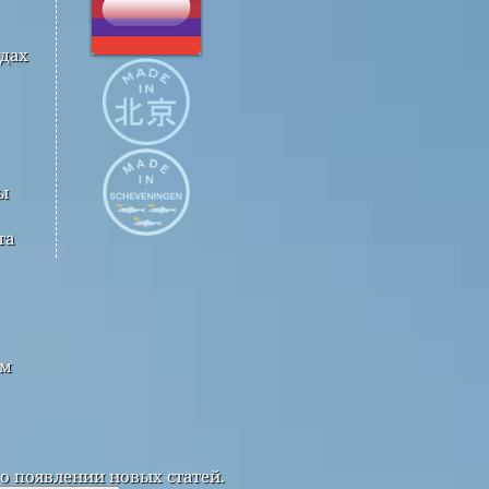
одах
ы
та
ым
о появлении новых статей.