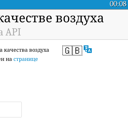
00:08
ачестве воздуха
a API
🇬🇧
а качества воздуха
ен на
странице