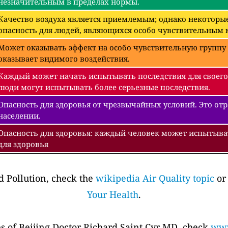
незначительным в пределах нормы.
Качество воздуха является приемлемым; однако некоторые
опасность для людей, являющихся особо чувствительным к
Может оказывать эффект на особо чувствительную группу 
оказывает видимого воздействия.
Каждый может начать испытывать последствия для своего
люди могут испытывать более серьезные последствия.
Опасность для здоровья от чрезвычайных условий. Это отра
населении.
Опасность для здоровья: каждый человек может испытыва
для здоровья
 Pollution, check the
wikipedia Air Quality topic
or
Your Health
.
es of Beijing Doctor Richard Saint Cyr MD, check
www