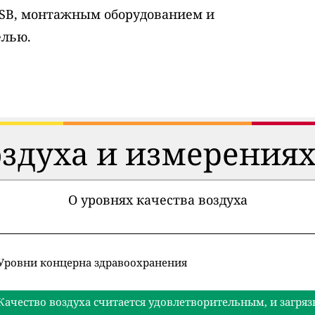
USB, монтажным оборудованием и
елью.
оздуха и измерениях
О уровнях качества воздуха
Уровни концерна здравоохранения
Качество воздуха считается удовлетворительным, и загряз