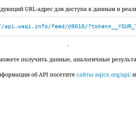
дующий URL-адрес для доступа к данным в реал
//api.waqi.info/feed/@9010/?token=__YOUR_
.
сможете получить данные, аналогичные результ
нформации об API посетите
сайты aqicn.org/api/