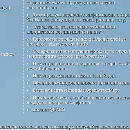
созданные MaxMind, доступные на сайте
здуха
maxmind.com.
Этот продукт включает информацию о гор
GeoNames, доступную на сайте geonames.org.
Открытая карта погоды в сочетании с
алгоритмом улучшения qweather™
Программа гражданских наблюдателей за
погодой
via
cwop.waqi.info
Содержит измененную информацию служб
маски,
мониторинга атмосферы Copernicus.
Некоторые иконки, созданные Freepik с сай
www.flaticon.com.
Некоторые иконки с сайта icons8.com
Обратное геокодирование от locationiq.com
Базовая карта и данные OpenStreetMap.
Идеальное место, чтобы насладиться чист
воздухом во время серфинга!
дизайн QUACO
латную ежемесячную рассылку и получайте уведомления 