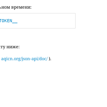
ьном времени:
TOKEN__
ату ниже:
и
aqicn.org/json-api/doc/
).