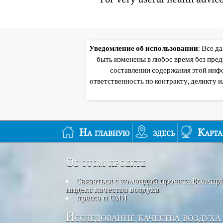
Уведомление об использовании
: Все д
быть изменены в любое время без пре
составлении содержания этой инф
ответственность по контракту, деликту 
На главную
здесь
Карта
Об этом проекте
Связаться с командой проекта Всеми
индекс качества воздуха
пресса и СМИ
Исследование качества воздуха