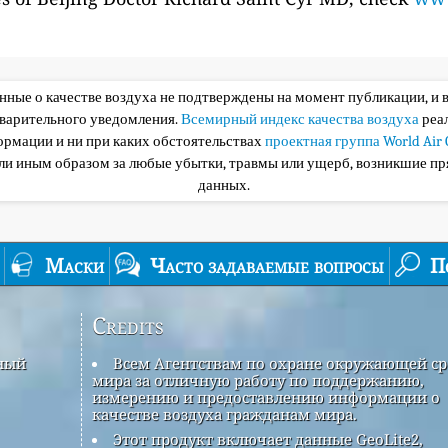
анные о качестве воздуха не подтверждены на момент публикации, и 
дварительного уведомления.
Всемирный индекс качества воздуха
реа
ормации и ни при каких обстоятельствах
проектная группа World Air 
или иным образом за любые убытки, травмы или ущерб, возникшие пр
данных.
Маски
Часто задаваемые вопросы
П
Credits
рный
Всем Агентствам по охране окружающей с
мира за отличную работу по поддержанию,
измерению и предоставлению информации о
качестве воздуха гражданам мира.
Этот продукт включает данные GeoLite2,