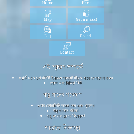
Home
Here
Map
Get a mask!
Faq
Search
Contact
এই প্রকল্প সম্পর্কে
ওয়ার্ল্ড এয়ার কোয়ালিটি ইনডেক্স প্রজেক্ট টিমের সাথে যোগাযোগ করুন
প্রেস এবং মিডিয়া কিট
বায়ু মানের গবেষণা
এয়ার কোয়ালিটি নলেজ বেস এবং প্রবন্ধ
বায়ু গুণমান পরীক্ষা
বায়ু গুণমান সেন্সর বিশ্লেষণ
সচরাচর জিজ্ঞাস্য