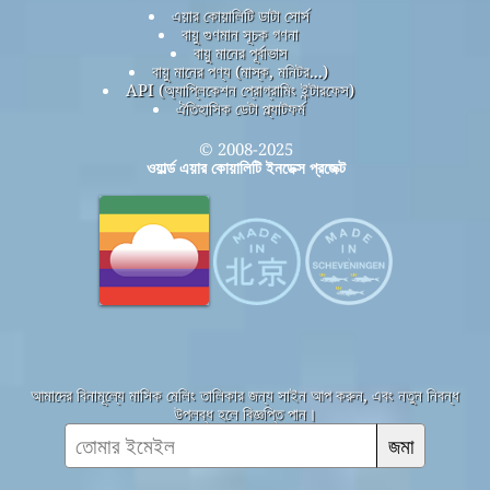
এয়ার কোয়ালিটি ডাটা সোর্স
বায়ু গুণমান সূচক গণনা
বায়ু মানের পূর্বাভাস
বায়ু মানের পণ্য (মাস্ক, মনিটর...)
API (অ্যাপ্লিকেশন প্রোগ্রামিং ইন্টারফেস)
ঐতিহাসিক ডেটা প্ল্যাটফর্ম
© 2008-2025
ওয়ার্ল্ড এয়ার কোয়ালিটি ইনডেক্স প্রজেক্ট
আমাদের বিনামূল্যে মাসিক মেলিং তালিকার জন্য সাইন আপ করুন, এবং নতুন নিবন্ধ
উপলব্ধ হলে বিজ্ঞপ্তি পান।
জমা