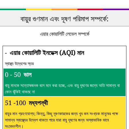
বায়ুর গুণমান এবং দূষণ পরিমাপ সম্পর্কে:
এয়ার কোয়ালিটি লেভেল সম্পর্কে
-
এয়ার কোয়ালিটি ইনডেক্স (AQI) মান
স্বাস্থ্য উদ্বেগের স্তর
0 - 50
ভাল
বায়ু মানকে সন্তোষজনক বলে মনে করা হচ্ছে, এবং বায়ু দূষণের জন্যে অতি সামান্য বা
কোন ঝুঁকিই থাকছে না
51 -100
মধ্যপন্থী
বায়ুর মান গ্রহণযোগ্য; কিন্তু, কিছু দূষণকারকের জন্য খুব কম সংখ্যক মানুষের পক্ষে
সামান্য স্বাস্থ্যের উদ্বেগ থাকতে পারে যারা বায়ু দূষণের জন্য অস্বাভাবিক ভাবে
সংবেদনশীল।