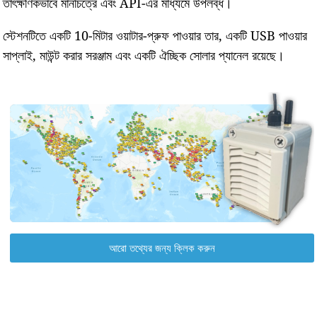
তাৎক্ষণিকভাবে মানচিত্রে এবং API-এর মাধ্যমে উপলব্ধ।
স্টেশনটিতে একটি 10-মিটার ওয়াটার-প্রুফ পাওয়ার তার, একটি USB পাওয়ার
সাপ্লাই, মাউন্ট করার সরঞ্জাম এবং একটি ঐচ্ছিক সোলার প্যানেল রয়েছে।
আরো তথ্যের জন্য ক্লিক করুন