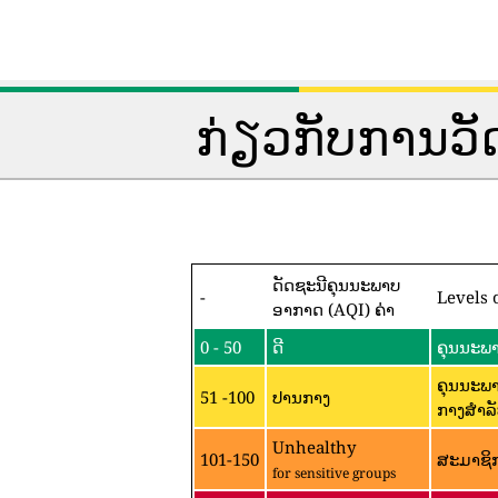
ກ່ຽວກັບການວ
ດັດຊະນີຄຸນນະພາບ
-
Levels 
ອາກາດ (AQI) ຄ່າ
0 - 50
ດີ
ຄຸນນະພາ
ຄຸນນະພາ
51 -100
ປານກາງ
ກາງສໍາລັ
Unhealthy
101-150
ສະມາຊິກ
for sensitive groups