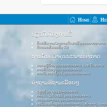
Home
He
ກ່ຽວກັບໂຄງການນີ້
ຕິດຕໍ່ທີມງານໂຄງການດັດສະນີຄຸນນະພາບອາກາດ
ກົດ​ແລະ​ສື່​ມວນ​ຊົນ Kit
ການຄົ້ນຄວ້າຄຸນນະພາບອາກາດ
ຄວາມຮູ້ດ້ານຄຸນນະພາບອາກາດ ແລະ ບົດຄວາມ
ການທົດລອງຄຸນນະພາບອາກາດ
ການວິເຄາະເຊັນເຊີຄຸນນະພາບອາກາດ
ຄໍາຖາມທີ່ຖາມເລື້ອຍໆ
ແຫຼ່ງຂໍ້ມູນຄຸນນະພາບອາກາດ
ການຄິດໄລ່ດັດຊະນີຄຸນນະພາບອາກາດ
ການພະຍາກອນຄຸນນະພາບອາກາດ
ຜະລິດຕະພັນຄຸນນະພາບອາກາດ (ໜ້າກາກ, ຈໍພາ