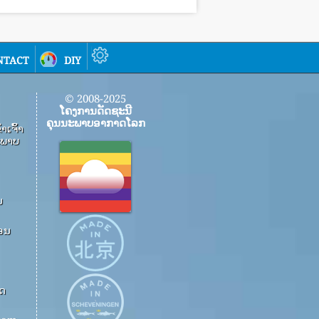
ntact
diy
© 2008-2025
ໂຄງການດັດຊະນີ
ຄຸນນະພາບອາກາດໂລກ
​ເຈົ້າ​
​ພາບ​
ນ
ອນ
າດ