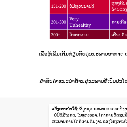
ທຸກໆຄົນ
151-200
ບໍ່ມີສຸຂະພາບດີ
ຮ້າຍແຮງ
Very
201-300
ການເຕືອ
Unhealthy
300+
ອັນຕະລາຍ
ເຕືອນດ້
ເພື່ອຮູ້ເພີ່ມເຕີມກ່ຽວກັບຄຸນນະພາບອາກາດ
ສໍາລັບຄໍາແນະນໍາດ້ານສຸຂະພາບທີ່ເປັນປະໂ
ແຈ້ງການນໍາໃຊ້
: ຂໍ້ມູນຄຸນນະພາບອາກາດທັງຫ
ບໍ່ມີຂໍ້ສັງເກດ, ໃນທຸກເວລາ. ໂຄງການດັ
ສະພາບການໃດກໍ່ຕາມທີມງານຂອງໂຄງການໂລ