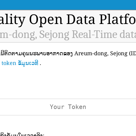
ality Open Data Platf
m-dong, Sejong Real-Time dat
ສະຖານີຕິດຕາມຄຸນນະພາບອາກາດຂອງ Areum-dong, Sejong (ID:
token ຂໍ້ມູນເວທີ
.
ເຖິງຂໍ້ມູນໃນເວລາຈິງ: