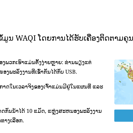
ມູນ WAQI ໂດຍການໄດ້ຮັບເຄື່ອງຕິດຕາມຄ
ພວກເຮົາແມ່ນຕັ້ງງ່າຍຫຼາຍ: ທ່ານພຽງແຕ່
ອງພະລັງງານທີ່ເຂົ້າກັນໄດ້ກັບ USB.
ອາກາດໃນເວລາຈິງຂອງເຈົ້າແມ່ນມີຢູ່ໃນແຜນທີ່ ແລະ
ດກັນນ້ໍາໄດ້ 10 ແມັດ, ແຫຼ່ງສະຫນອງພະລັງງານ
ທາງເລືອກ.