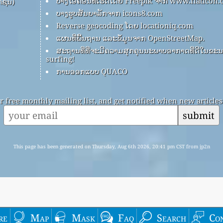
ບາງໄອຄອນທີ່ເຮັດໂດຍ Freepik ຈາກ www.flaticon
ຊັນ)
ບາງຮູບສັນຍາລັກຈາກ icons8.com
Reverse geocoding ໂດຍ locationiq.com
ແຜນທີ່ພື້ນຖານ ແລະຂໍ້ມູນຈາກ OpenStreetMap.
ສະຖານທີ່ທີ່ຈະມີຄວາມສຸກຄຸນນະພາບອາກາດທີ່ດີໃນຂະນະ
surfing!
ການອອກແບບ QUACO
r free monthly mailing list, and get notified when new articles 
submit
This page has been generated on Thursday, Aug 6th 2026, 20:41 pm CST from jp2n
re
Map
Mask
Faq
Search
Co