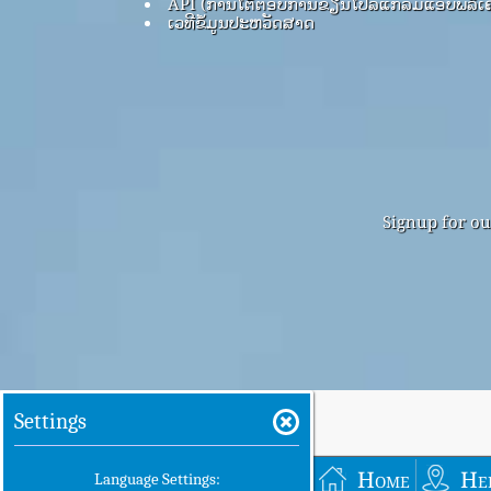
API (ການໂຕ້ຕອບການຂຽນໂປລແກລມແອັບພລິເຄ
ເວທີຂໍ້ມູນປະຫວັດສາດ
Signup for ou
Settings
Home
He
Language Settings: