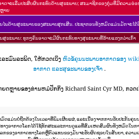
ອາດຈະເລີ່ມປະສົບຜົນກະທົບດ້ານສຸຂະພາບ; ສະມາຊິກຂອງກຸ່ມທີ່ມີຄວາມອ່
ຫຼາຍ
ນໄພດ້ານສຸຂະພາບຂອງສະພາບສຸກເສີນ. ປະຊາກອນທັງຫມົດແມ່ນມັກຈະໄດ້ຮ
ານສຸຂະພາບ: ທຸກໆຄົນອາດຈະມີຜົນກະທົບທາງສຸຂະພາບທີ່ຮ້າຍແຮງກວ່າເກົ່າ
 ແລະມົນລະພິດ, ໃຫ້ກວດເບິ່ງ
ຫົວຂໍ້ຄຸນນະພາບອາກາດຂອງ wik
ອາກາດ ແລະສຸຂະພາບຂອງເຈົ້າ
.
ຫຍດຫຼາຍຂອງທ່ານຫມໍປັກກິ່ງ Richard Saint Cyr MD, ກວດເບ
ມົດແມ່ນບໍ່ຖືກຕ້ອງໃນເວລາທີ່ພິມເຜີຍແຜ່, ແລະເນື່ອງຈາກການຮັບປະກັນຄຸນນະ
ດຊະນີທາງອາກາດໂລກໄດ້ໃຊ້ທັກສະແລະການດູແລທີ່ສົມເຫດສົມຜົນທັງຫມົດໃນກ
ກຂອງອາກາດທາງໂລກຫຼືຕົວແທນຂອງມັນຈະຮັບຜິດຊອບໃນສັນຍາ, ຄວາມເ