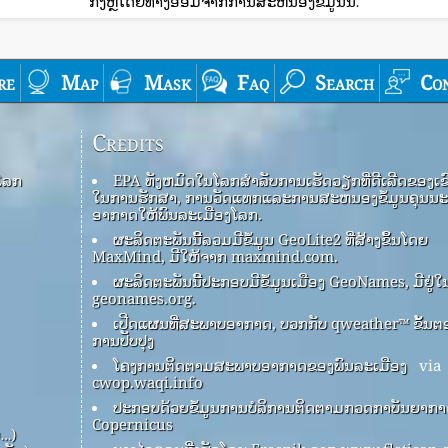
ກົງຫຼືໂດຍທາງອ້ອມຈາກການສະຫນອງຂໍ້ມູນນີ້.
re
Map
Mask
Faq
Search
Co
Credits
ໂລກ
EPA ທັງ​ຫມົດ​ໃນ​ໂລກ​ສໍາ​ລັບ​ການ​ເຮັດ​ວຽກ​ທີ່​ດີ​ເລີດ​ຂອງ​ເຂົາ
ໃນ​ການ​ຮັກ​ສາ​, ການ​ວັດ​ແທກ​ແລະ​ການ​ສະ​ຫນອງ​ຂໍ້​ມູນ​ຄຸນ​ນະ
ອາ​ກາດ​ໃຫ້​ພົນ​ລະ​ເມືອງ​ໂລກ​.
ຜະລິດຕະພັນນີ້ລວມມີຂໍ້ມູນ GeoLite2 ທີ່ສ້າງຂຶ້ນໂດຍ
MaxMind, ມີໃຫ້ຈາກ maxmind.com.
ຜະລິດຕະພັນນີ້ປະກອບມີຂໍ້ມູນເມືອງ GeoNames, ມີຢູ່ໃ
geonames.org.
ເປີດແຜນທີ່ສະພາບອາກາດ, ບວກກັບ qweather™ ຂັ້ນຕ
ການປັບປຸງ
ໂຄງການຕິດຕາມສະພາບອາກາດຂອງພົນລະເມືອງ
via
cwop.waqi.info
ປະກອບດ້ວຍຂໍ້ມູນການບໍລິການຕິດຕາມກວດກາບັນຍາກ
Copernicus
ບ…)