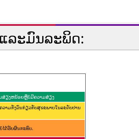
ແລະມົນລະພິດ:
ສ່ຽງຫນ້ອຍຫຼືບໍ່ມີຄວາມສ່ຽງ
ີຄວາມກັງວົນກ່ຽວກັບສຸຂະພາບໃນລະດັບປານ
່ໄດ້ຮັບຜົນກະທົບ.