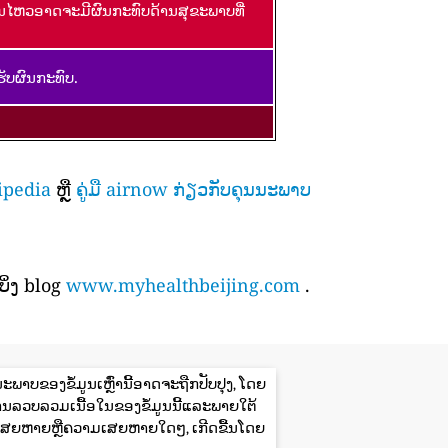
ອນໄຫວອາດຈະມີຜົນກະທົບດ້ານສຸຂະພາບທີ່
ັບຜົນກະທົບ.
ipedia
ຫຼື
ຄູ່ມື airnow ກ່ຽວກັບຄຸນນະພາບ
ິ່ງ blog
www.myhealthbeijing.com
.
ພາບຂອງຂໍ້ມູນເຫຼົ່ານີ້ອາດຈະຖືກປັບປຸງ, ໂດຍ
ານລວບລວມເນື້ອໃນຂອງຂໍ້ມູນນີ້ແລະພາຍໃຕ້
ສຍຫາຍຫຼືຄວາມເສຍຫາຍໃດໆ, ເກີດຂື້ນໂດຍ