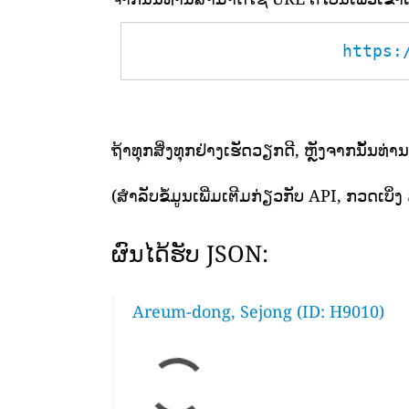
https:
ຖ້າທຸກສິ່ງທຸກຢ່າງເຮັດວຽກດີ, ຫຼັງຈາກນັ້ນທ່ານ
(ສຳລັບຂໍ້ມູນເພີ່ມເຕີມກ່ຽວກັບ API, ກວດເບິ່ງ
ຜົນໄດ້ຮັບ JSON:
Areum-dong, Sejong (ID: H9010)