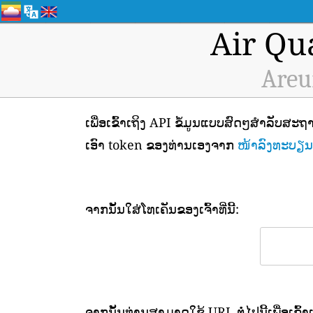
Air Qu
Areu
ເພື່ອເຂົ້າເຖິງ API ຂໍ້ມູນແບບສົດໆສຳລັບ
ເອົາ token ຂອງທ່ານເອງຈາກ
ໜ້າລົງທະບຽນ 
ຈາກນັ້ນໃສ່ໂທເຄັນຂອງເຈົ້າທີ່ນີ້:
ຈາກນັ້ນທ່ານສາມາດໃຊ້ URL ຕໍ່ໄປນີ້ເພື່ອເຂົ້າ