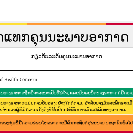
ັດແທກຄຸນນະພາບອາກາດ 
ກ່ຽວກັບລະດັບຄຸນນະພາບອາກາດ
of Health Concern
ບທາງອາກາດຖືກພິຈາລະນາເປັນທີ່ພໍໃຈ, ແລະມົນລະພິດທາງອາກາດກໍ່ມີຄວາມ
ບທາງອາກາດແມ່ນການຮັບຮອງ; ຢ່າງໃດກໍ່ຕາມ, ສໍາລັບບາງມົນລະພິດອາດມ
ບຈໍານວນຜູ້ທີ່ມີຄວາມເຄັ່ງຕຶງທີ່ຜິດປົກກະຕິກັບການມົນລະພິດທາງອາກາດ.
ຂອງກຸ່ມທີ່ມີຄວາມອ່ອນໄຫວອາດຈະມີຜົນກະທົບຕໍ່ສຸຂະພາບ ປະຊາຊົນທົ່ວໄປບໍ