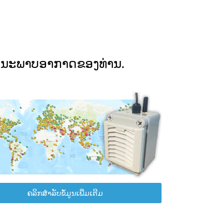
ຸນນະພາບອາກາດຂອງທ່ານ.
ຄລິກສຳລັບຂໍ້ມູນເພີ່ມເຕີມ