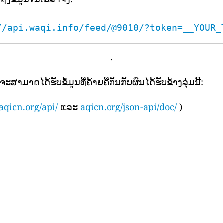
//api.waqi.info/feed/@9010/?token=__YOUR_
.
ຈະສາມາດໄດ້ຮັບຂໍ້ມູນທີ່ຄ້າຍຄືກັນກັບຜົນໄດ້ຮັບຂ້າງລຸ່ມນີ້:
aqicn.org/api/
ແລະ
aqicn.org/json-api/doc/
)