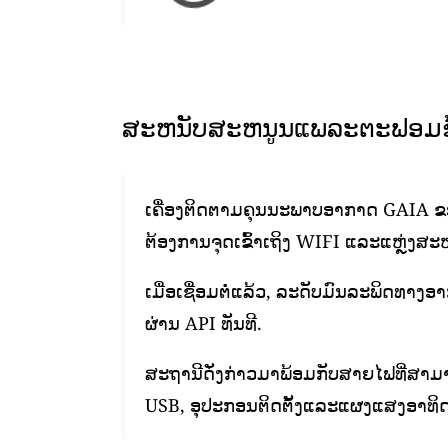
ສະຫນັບສະຫນູນແພລະຕະຟອມຂໍ້
ເຄື່ອງຕິດຕາມຄຸນນະພາບອາກາດ GAIA ຂອງ
ຕ້ອງການຈຸດເຂົ້າເຖິງ WIFI ແລະແຫຼ່ງສະໜ
ເມື່ອເຊື່ອມຕໍ່ແລ້ວ, ລະດັບມົນລະພິດທາງ
ຜ່ານ API ທັນທີ.
ສະຖານີດັ່ງກ່າວມາພ້ອມກັບສາຍໄຟທີ່ສາມາ
USB, ອຸປະກອນຕິດຕັ້ງແລະແຜງແສງອາທິດ