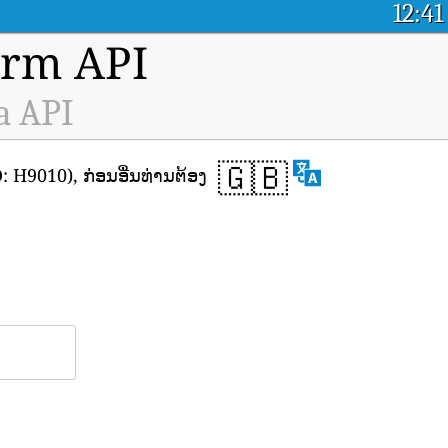
12:41
orm API
a API
🇬🇧
 H9010), ກ່ອນອື່ນທ່ານຕ້ອງ