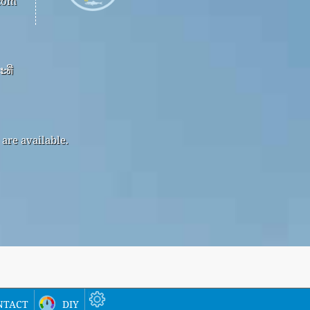
.com
ທີ່
are available.
ntact
diy