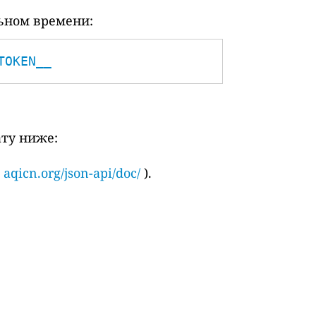
ьном времени:
TOKEN__
ату ниже:
и
aqicn.org/json-api/doc/
).