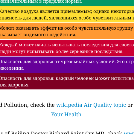
незначительным в пределах нормы.
Качество воздуха является приемлемым; однако некоторые
опасность для людей, являющихся особо чувствительным к
Может оказывать эффект на особо чувствительную группу 
оказывает видимого воздействия.
Каждый может начать испытывать последствия для своего
люди могут испытывать более серьезные последствия.
Опасность для здоровья от чрезвычайных условий. Это отра
населении.
Опасность для здоровья: каждый человек может испытыва
для здоровья
 Pollution, check the
wikipedia Air Quality topic
or
Your Health
.
es of Beijing Doctor Richard Saint Cyr MD, check
www