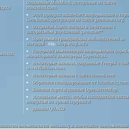
созданные MaxMind, доступные на сайте
здуха
maxmind.com.
Этот продукт включает информацию о гор
GeoNames, доступную на сайте geonames.org.
Открытая карта погоды в сочетании с
алгоритмом улучшения qweather™
Программа гражданских наблюдателей за
погодой
via
cwop.waqi.info
Содержит измененную информацию служб
маски,
мониторинга атмосферы Copernicus.
Некоторые иконки, созданные Freepik с сай
www.flaticon.com.
Некоторые иконки с сайта icons8.com
Обратное геокодирование от locationiq.com
Базовая карта и данные OpenStreetMap.
Идеальное место, чтобы насладиться чист
воздухом во время серфинга!
дизайн QUACO
латную ежемесячную рассылку и получайте уведомления 