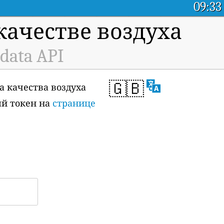
09:33
ачестве воздуха
 data API
🇬🇧
а качества воздуха
ый токен на
странице