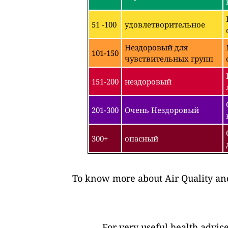
51 -100
удовлетворительное
Нездоровый для
101-150
чувствительных групп
151-200
нездоровый
201-300
Очень Нездоровый
300+
опасный
To know more about Air Quality and
For very useful health advic