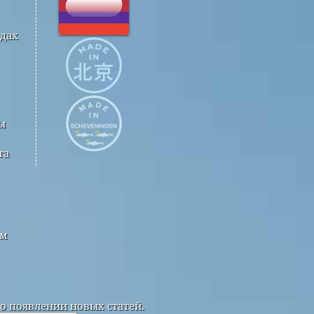
одах
ы
та
ым
о появлении новых статей.