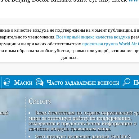
анные о качестве воздуха не подтверждены на момент публикации, и 
дварительного уведомления.
Всемирный индекс качества воздуха
реа
ормации и ни при каких обстоятельствах
проектная группа World Air 
или иным образом за любые убытки, травмы или ущерб, возникшие пр
данных.
Маски
Часто задаваемые вопросы
П
Credits
рный
Всем Агентствам по охране окружающей с
мира за отличную работу по поддержанию,
измерению и предоставлению информации о
качестве воздуха гражданам мира.
Этот продукт включает данные GeoLite2,