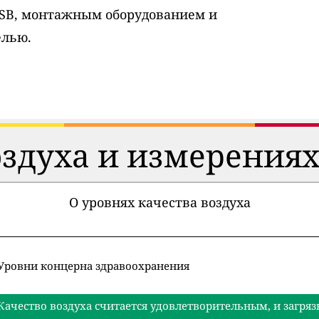
USB, монтажным оборудованием и
елью.
оздуха и измерениях
О уровнях качества воздуха
Уровни концерна здравоохранения
Качество воздуха считается удовлетворительным, и загряз