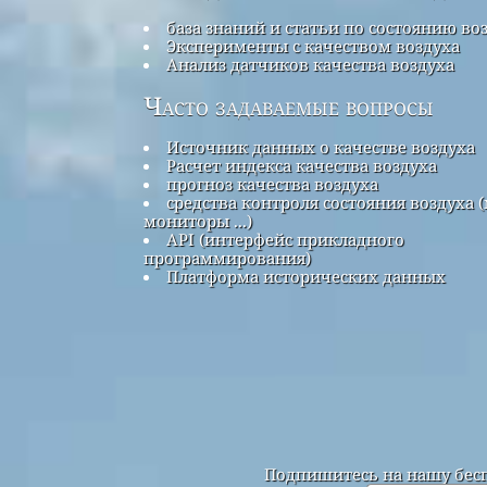
база знаний и статьи по состоянию во
Эксперименты с качеством воздуха
Анализ датчиков качества воздуха
Часто задаваемые вопросы
Источник данных о качестве воздуха
Расчет индекса качества воздуха
прогноз качества воздуха
средства контроля состояния воздуха (
мониторы ...)
API (интерфейс прикладного
программирования)
Платформа исторических данных
Подпишитесь на нашу бесп