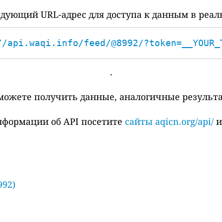
дующий URL-адрес для доступа к данным в реал
//api.waqi.info/feed/@8992/?token=__YOUR_
.
сможете получить данные, аналогичные результ
нформации об API посетите
сайты aqicn.org/api/
992)