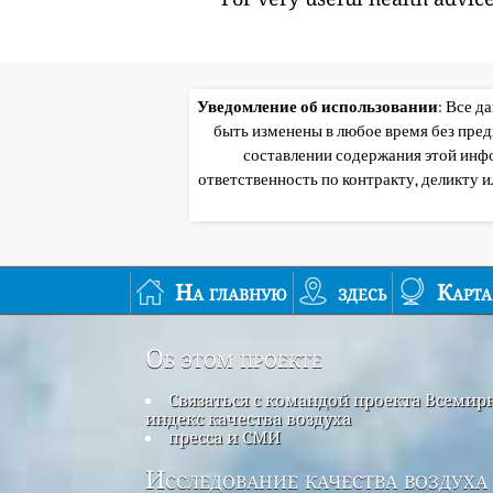
Уведомление об использовании
: Все д
быть изменены в любое время без пре
составлении содержания этой инф
ответственность по контракту, деликту 
На главную
здесь
Карта
Об этом проекте
Связаться с командой проекта Всеми
индекс качества воздуха
пресса и СМИ
Исследование качества воздуха