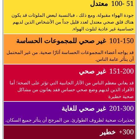
51 -100
معتدل
جودة الهواء مقبولة. ومع ذلك ، فبالنسبة لبعض الملوثات قد يكون
هناك قلق صحي معتدل لعدد قليل جداً من الأشخاص الذين لديهم
حساسية غير عادية لتلوث الهواء.
101-150
غير صحي للمجموعات الحساسة
قد يواجه أعضاء المجموعات الحساسة آثارًا صحية. من غير المحتمل
أن يتأثر عامة الناس.
151-200
غير صحي
قد يعاني معظم الناس من الآثار الجانبية التي تؤثر على الصحة؛ أما
الأفراد الذين لديهم وضع صحي حساس فقد يعانون من مشاكل
صحية خطيرة
201-300
غير صحي للغاية
تحذيرات صحية لظروف الطوارئ. من المرجح أن يتأثر جميع السكان.
300+
خطير