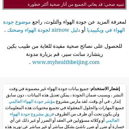
تنبيه صحي: قد يعاني الجميع من آثار صحية أكثر خطورة
لمعرفة المزيد عن جودة الهواء والتلوث، راجع
موضوع جودة
الهواء في ويكيبيديا
أو
دليل airnow لجودة الهواء وصحتك
.
للحصول على نصائح صحية مفيدة للغاية من طبيب بكين
ريتشارد سانت سير، قم بزيارة مدونة
.
www.myhealthbeijing.com
إشعار الاستخدام
: جميع بيانات جودة الهواء غير مضمونة في وقت
النشر ، وبسبب ضمان الجودة ، يمكن تعديل هذه البيانات ، دون سابق
إنذار ، في أي وقت. لقد مارس مشروع
مؤشر جودة الهواء العالمي
جميع المهارات والحلول المعقولة في تجميع محتويات هذه المعلومات
ولن يكون تحت أي ظرف من الظروف
فريق مشروع جودة الهواء
العالمي
أو وكلائه مسؤولين في العقد أو الضرر أو غير ذلك عن أي
خسارة أو ضرر أو ضرر ناشئ بشكل مباشر أو غير مباشر عن توريد هذه