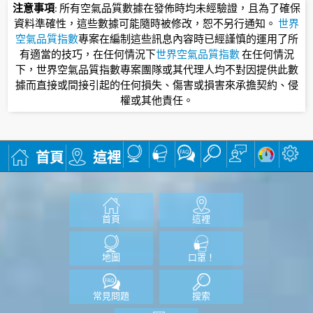
注意事項
: 所有空氣品質數據在發佈時均未經驗證，且為了確保
資料準確性，這些數據可能隨時被修改，恕不另行通知。
世界
空氣品質指數
專案在編制這些訊息內容時已經謹慎的運用了所
有適當的技巧，在任何情況下
世界空氣品質指數
在任何情況
下，世界空氣品質指數專案團隊或其代理人均不對因提供此數
據而直接或間接引起的任何損失、傷害或損害來承擔契約、侵
權或其他責任。
首頁
這裡
首頁
這裡
地圖
口罩！
常見問題
搜索