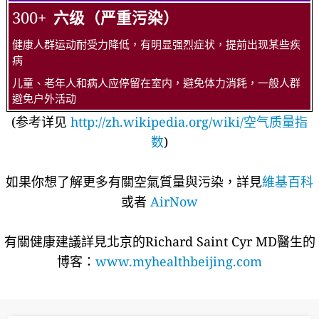
300+
六级（严重污染）
健康人群运动耐受力降低，有明显强烈症状，提前出现某些疾
病
儿童、老年人和病人应停留在室内，避免体力消耗，一般人群
避免户外活动
(参考详见
http://zh.wikipedia.org/wiki/空气质量指
数
)
如果你想了解更多有關空氣質量與污染，詳見
維基百科
或者
AirNow
有關健康建議詳​​見北京的Richard Saint Cyr MD醫生的
博客：
www.myhealthbeijing.com