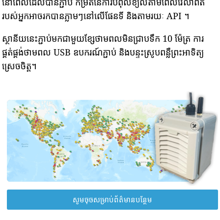
នៅពេលដែលបានភ្ជាប់ កម្រិតនៃការបំពុលខ្យល់តាមពេលវេលាពិត
របស់អ្នកអាចរកបានភ្លាមៗនៅលើផែនទី និងតាមរយៈ API ។
ស្ថានីយនេះភ្ជាប់មកជាមួយខ្សែថាមពលមិនជ្រាបទឹក 10 ម៉ែត្រ ការ
ផ្គត់ផ្គង់ថាមពល USB ឧបករណ៍ភ្ជាប់ និងបន្ទះស្រូបពន្លឺព្រះអាទិត្យ
ស្រេចចិត្ត។
សូមចុចសម្រាប់ព័ត៌មានបន្ថែម