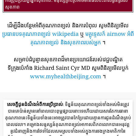
សុខភាព
ដើម្បីដឹងបន្ថែមអំពីគុណភាពខ្យល់ និងការបំពុល សូមពិនិត្យមើល
ប្រធានបទគុណភាពខ្យល់ wikipedia
ឬ
មគ្គុទ្ទេសក៍ airnow អំពី
គុណភាពខ្យល់ និងសុខភាពរបស់អ្នក
។
សម្រាប់ដំបូន្មានសុខភាពដ៏មានប្រយោជន៍របស់វេជ្ជបណ្ឌិត
ទីក្រុងប៉េកាំង Richard Saint Cyr MD សូមពិនិត្យមើលប្លក់
www.myhealthbeijing.com
។
សេចក្តីជូនដំណឹងអំពីការប្រើប្រាស់
: ទិន្នន័យគុណភាពខ្យល់ទាំងអស់មិនត្រូវ
បានគេប៉ាន់ស្មាននៅពេលបោះពុម្ភផ្សាយនោះទេហើយដោយសារតែការធានា
គុណភាពនេះទិន្នន័យទាំងនេះអាចត្រូវបានកែប្រែដោយគ្មានការជូនដំណឹងគ្រប់
ពេលវេលា។ គម្រោងសន្ទស្សន៍គុណភាពខ្យល់អាកាសពិភពលោកបានអនុវត្ត
នូវជំនាញនិងការថែទាំដែលសមស្របទាំងអស់ក្នុងការចងក្រងមាតិកានៃ