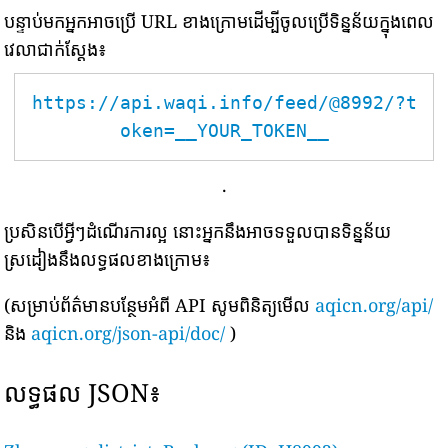
បន្ទាប់មកអ្នកអាចប្រើ URL ខាងក្រោមដើម្បីចូលប្រើទិន្នន័យក្នុងពេល
វេលាជាក់ស្តែង៖
https://api.waqi.info/feed/@8992/?t
oken=__YOUR_TOKEN__
.
ប្រសិនបើអ្វីៗដំណើរការល្អ នោះអ្នកនឹងអាចទទួលបានទិន្នន័យ
ស្រដៀងនឹងលទ្ធផលខាងក្រោម៖
(សម្រាប់ព័ត៌មានបន្ថែមអំពី API សូមពិនិត្យមើល
aqicn.org/api/
និង
aqicn.org/json-api/doc/
)
លទ្ធផល JSON៖