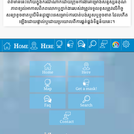
ព័ត៌មាននេះហើយក្នុងករណីណាក៏ដោយក្រុមការងារគម្រោងសន្ទស្សន៍គុណ
ភាពខ្យល់អាកាសពិភពលោកឬភ្នាក់ងាររបស់វាត្រូវទទួលខុសត្រូវលើកិច្ច
សន្យាខូចខាតឬបើមិនដូច្នោះទេសម្រាប់ការបាត់បង់របួសឬខូចខាត ដែលកើត
ឡើងដោយផ្ទាល់ឬដោយប្រយោលពីការផ្គត់ផ្គង់ទិន្នន័យនេះ។
Home
Here
Home
Here
Map
Get a mask!
Faq
Search
Contact