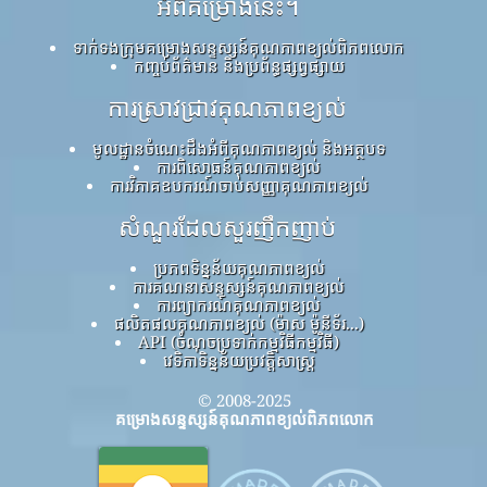
អំពីគម្រោងនេះ។
ទាក់ទងក្រុមគម្រោងសន្ទស្សន៍គុណភាពខ្យល់ពិភពលោក
កញ្ចប់ព័ត៌មាន និងប្រព័ន្ធផ្សព្វផ្សាយ
ការស្រាវជ្រាវគុណភាពខ្យល់
មូលដ្ឋានចំណេះដឹងអំពីគុណភាពខ្យល់ និងអត្ថបទ
ការពិសោធន៍គុណភាពខ្យល់
ការវិភាគឧបករណ៍ចាប់សញ្ញាគុណភាពខ្យល់
សំណួរដែលសួរញឹកញាប់
ប្រភពទិន្នន័យគុណភាពខ្យល់
ការគណនាសន្ទស្សន៍គុណភាពខ្យល់
ការព្យាករណ៍គុណភាពខ្យល់
ផលិតផលគុណភាពខ្យល់ (ម៉ាស ម៉ូនីទ័រ...)
API (ចំណុចប្រទាក់កម្មវិធីកម្មវិធី)
វេទិកាទិន្នន័យប្រវត្តិសាស្ត្រ
© 2008-2025
គម្រោងសន្ទស្សន៍គុណភាពខ្យល់ពិភពលោក