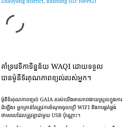
Zhaoyang district, Bazhong (ID: H8992)
គាំទ្រវេទិកាទិន្នន័យ WAQI ដោយទទួល
បានម៉ូនីទ័រគុណភាពខ្យល់របស់អ្នក។
ម៉ូនីទ័រគុណភាពខ្យល់ GAIA របស់យើងមានភាពងាយស្រួលក្នុងការ
ដំឡើង៖ អ្នកគ្រាន់តែត្រូវការចំណុចចូលប្រើ WIFI និងការផ្គត់ផ្គង់
ថាមពលដែលត្រូវគ្នាជាមួយ USB ប៉ុណ្ណោះ។