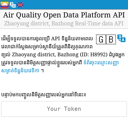
Air Quality Open Data Platform API
Zhaoyang district, Bazhong Real-Time data API
🇬🇧
ដើម្បីទទួលបានការចូលប្រើ API ទិន្នន័យតាមពេល
វេលាជាក់ស្តែងសម្រាប់ស្ថានីយ៍ត្រួតពិនិត្យគុណភាព
ខ្យល់ Zhaoyang district, Bazhong (ID: H8992) ដំបូងអ្នក
ត្រូវទទួលបាននិមិត្តសញ្ញាផ្ទាល់ខ្លួនរបស់អ្នកពី
ទំព័រចុះឈ្មោះសញ្ញា
សម្ងាត់ទិន្នន័យវេទិកា
។
បន្ទាប់មកបញ្ចូលនិមិត្តសញ្ញារបស់អ្នកនៅទីនេះ៖