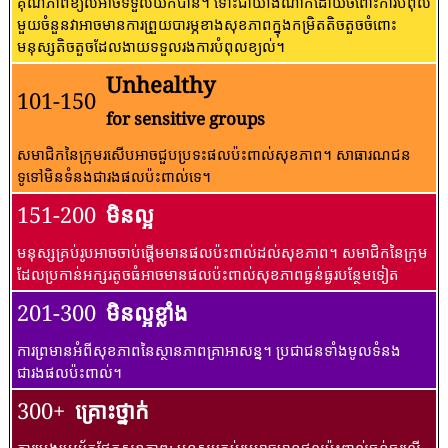
គុណភាពខ្យល់អាចទទួលយកបាន។ ទោះជាយ៉ាងណាក៏ដោយចំពោះការបំពុល
មួយចំនួនវាអាចមានការព្រួយបារម្ភខាងសុខភាពក្នុងកម្រិតតិចតួចចំពោះ
មនុស្សតិចតួចដែលងាយទទួលរងការបំពុលខ្យល់។
Unhealthy
101-150
for sensitive groups
សមាជិកនៃក្រុមរសើបអាចជួបប្រទះផលប៉ះពាល់សុខភាព។ សាធារណជន​
ទូទៅ​មិន​ទំនង​ជា​រង​ផល​ប៉ះពាល់​ទេ។
151-200
មិនល្អ
មនុស្សគ្រប់រូបអាចចាប់ផ្តើមមានផលប៉ះពាល់ដល់សុខភាព។ សមាជិកនៃក្រុម
ដែលប្រកាន់អក្សរតូចធំអាចមានផលប៉ះពាល់សុខភាពធ្ងន់ធ្ងរបន្ថែមទៀត
201-300
មិនល្អខ្លាំង
ការព្រមានអំពីសុខភាពនៃស្ថានភាពគ្រាអាសន្ន។ ប្រជាជនទាំងមូលទំនង
ជារងផលប៉ះពាល់។
300+
គ្រោះថ្នាក់
ការប្រុងប្រយ័ត្នផ្នែកសុខភាព: មនុស្សគ្រប់រូបអាចមានផលប៉ះពាល់ធ្ងន់ធ្ងរលើ