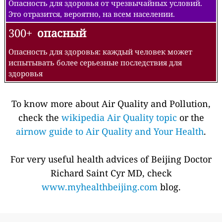
Опасность для здоровья от чрезвычайных условий.
Это отразится, вероятно, на всем населении.
300+
опасный
Опасность для здоровья: каждый человек может
испытывать более серьезные последствия для
здоровья
To know more about Air Quality and Pollution,
check the
wikipedia Air Quality topic
or the
airnow guide to Air Quality and Your Health
.
For very useful health advices of Beijing Doctor
Richard Saint Cyr MD, check
www.myhealthbeijing.com
blog.