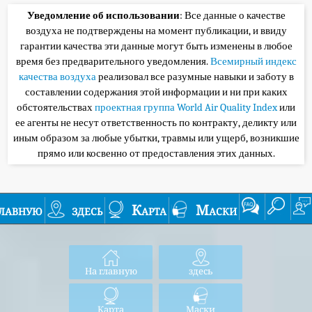
Уведомление об использовании
: Все данные о качестве
воздуха не подтверждены на момент публикации, и ввиду
гарантии качества эти данные могут быть изменены в любое
время без предварительного уведомления.
Всемирный индекс
качества воздуха
реализовал все разумные навыки и заботу в
составлении содержания этой информации и ни при каких
обстоятельствах
проектная группа World Air Quality Index
или
ее агенты не несут ответственность по контракту, деликту или
иным образом за любые убытки, травмы или ущерб, возникшие
прямо или косвенно от предоставления этих данных.
лавную
здесь
Карта
Маски
На главную
здесь
Карта
Маски