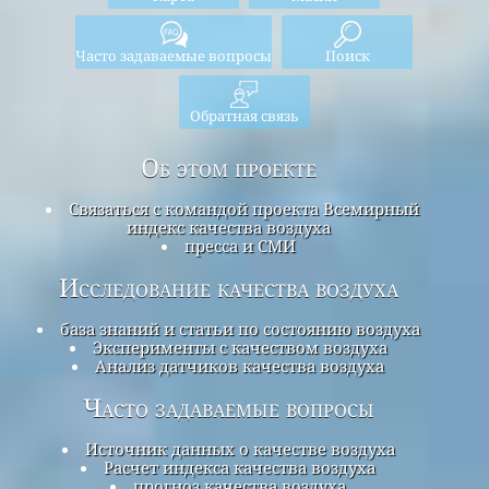
Часто задаваемые вопросы
Поиск
Обратная связь
Об этом проекте
Связаться с командой проекта Всемирный
индекс качества воздуха
пресса и СМИ
Исследование качества воздуха
база знаний и статьи по состоянию воздуха
Эксперименты с качеством воздуха
Анализ датчиков качества воздуха
Часто задаваемые вопросы
Источник данных о качестве воздуха
Расчет индекса качества воздуха
прогноз качества воздуха