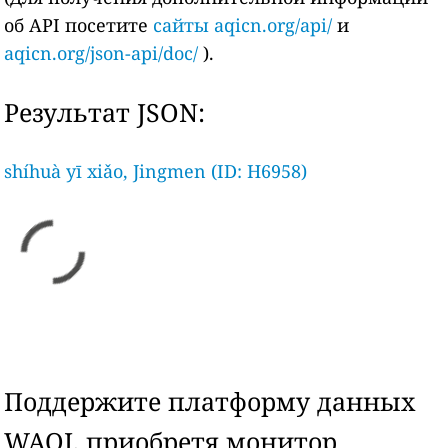
об API посетите
сайты aqicn.org/api/
и
aqicn.org/json-api/doc/
).
Результат JSON:
shíhuà yī xiǎo, Jingmen (ID: H6958)
Поддержите платформу данных
WAQI, приобретя монитор