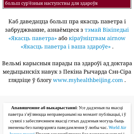
больш сур'ёзныя наступствы для здароўя
Каб даведацца больш пра якасць паветра і
забруджванне, азнаёмцеся з
тэмай Вікіпедыі
«Якасць паветра»
або
кіраўніцтвам airnow
«Якасць паветра і ваша здароўе»
.
Вельмі карысныя парады па здароўі ад доктара
медыцынскіх навук з Пекіна Рычарда Сэн-Сіра
глядзіце ў блогу
www.myhealthbeijing.com
.
Апавяшчэнне аб выкарыстанні
: Усе дадзеныя па якасці
паветра з'яўляюцца неправеранымі на момант публікацыі, і ў
сувязі з забеспячэннем якасці гэтых дадзеныя могуць быць
зменены без папярэдняга паведамлення ў любы час.
World Air
Індэкс якасці
Праект ажыццяўляецца ўсе разумныя навыкі і