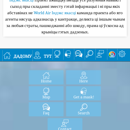
сыход пры складанні зместу гэтай інфармацыі і ні пры якіх
абставінах не
World Air Індэкс якасці
каманда праекта або яго
агенты нясуць адказнасць у кантракце, деликта ці іншым чынам
за любыя страты, пашкоджанні або шкоду, прама ці ўскосна ад
крыніцы гэтых дадзеных.
дадому
тут
Home
Here
Map
Get a mask!
Faq
Search
Contact