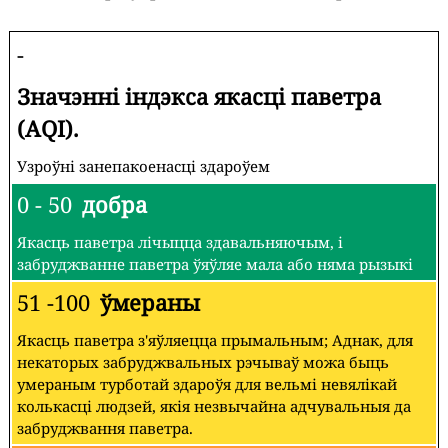
-
Значэнні індэкса якасці паветра
(AQI).
Узроўні занепакоенасці здароўем
0 - 50
добра
Якасць паветра лічыцца здавальняючым, і
забруджванне паветра ўяўляе мала або няма рызыкі
51 -100
ўмераны
Якасць паветра з'яўляецца прымальным; Аднак, для
некаторых забруджвальных рэчываў можа быць
умераным турботай здароўя для вельмі невялікай
колькасці людзей, якія незвычайна адчувальныя да
забруджвання паветра.