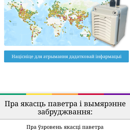
Націсніце для атрымання дадатковай інфармацыі
Пра якасць паветра і вымярэнне
забруджвання:
Пра ўзровень якасці паветра