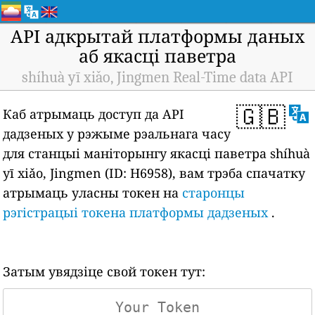
API адкрытай платформы даных
аб якасці паветра
shíhuà yī xiǎo, Jingmen Real-Time data API
🇬🇧
Каб атрымаць доступ да API
дадзеных у рэжыме рэальнага часу
для станцыі маніторынгу якасці паветра shíhuà
yī xiǎo, Jingmen (ID: H6958), вам трэба спачатку
атрымаць уласны токен на
старонцы
рэгістрацыі токена платформы дадзеных
.
Затым увядзіце свой токен тут: