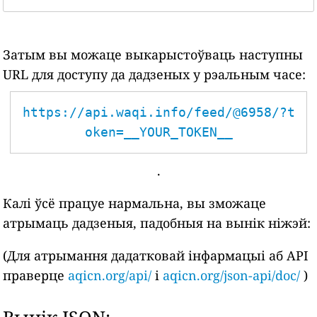
Затым вы можаце выкарыстоўваць наступны
URL для доступу да дадзеных у рэальным часе:
https://api.waqi.info/feed/@6958/?t
oken=__YOUR_TOKEN__
.
Калі ўсё працуе нармальна, вы зможаце
атрымаць дадзеныя, падобныя на вынік ніжэй:
(Для атрымання дадатковай інфармацыі аб API
праверце
aqicn.org/api/
і
aqicn.org/json-api/doc/
)