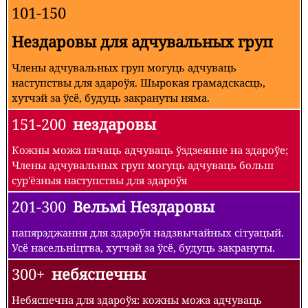
101-150
Нездаровы для адчувальных груп
Члены адчувальных груп могуць адчуваць
наступствы для здароўя. Шырокая грамадскасць,
хутчэй за ўсё, будуць закрануты няма.
151-200
нездаровы
Кожны можа пачаць адчуваць ўздзеянне на здароўе;
Члены адчувальных груп могуць адчуваць больш
сур'ёзныя наступствы для здароўя
201-300
Вельмі Нездаровы
папярэджання для здароўя надзвычайных сітуацый.
Усё насельніцтва, хутчэй за ўсё, будуць закрануты.
300+
небяспечны
Небяспечна для здароўя: кожны можа адчуваць