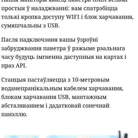
простыя ў наладжванні: вам спатрэбіцца
толькі кропка доступу WIFI і блок харчавання,
сумяшчальны з USB.
Пасля падключэння вашы ўзроўні
забруджвання паветра ў рэжыме рэальнага
часу будуць імгненна даступныя на картах і
праз API.
Станцыя пастаўляецца з 10-метровым
воданепранікальным кабелем харчавання,
блокам харчавання USB, мантажным
абсталяваннем і дадатковай сонечнай
панэллю.