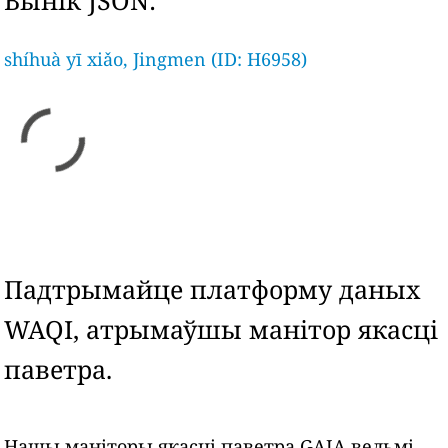
Вынік JSON:
shíhuà yī xiǎo, Jingmen (ID: H6958)
Падтрымайце платформу даных
WAQI, атрымаўшы манітор якасці
паветра.
Нашы маніторы якасці паветра GAIA вельмі