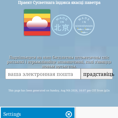
Праект Сусветнага індэкса якасці паветра
Падпішыцеся на наш бясплатны штомесячны спіс
рассылкі і атрымлівайце апавяшчэнні, калі з'явяцца
новыя артыкулы.
прадставіць
This page has been generated on Sunday, Aug 9th 2026, 16:07 pm CST from jp2n
Settings