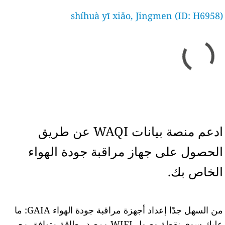
shíhuà yī xiǎo, Jingmen (ID: H6958)
ادعم منصة بيانات WAQI عن طريق
الحصول على جهاز مراقبة جودة الهواء
الخاص بك.
من السهل جدًا إعداد أجهزة مراقبة جودة الهواء GAIA: ما
عليك سوى نقطة وصول WIFI ومصدر طاقة متوافق مع