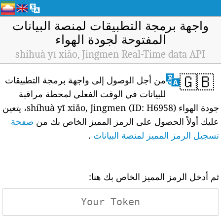
واجهة برمجة التطبيقات لمنصة البيانات
المفتوحة لجودة الهواء
shíhuà yī xiǎo, Jingmen Real-Time data API
🇬🇧
من أجل الوصول إلى واجهة برمجة التطبيقات
للبيانات في الوقت الفعلي لمحطة مراقبة
جودة الهواء shíhuà yī xiǎo, Jingmen (ID: H6958)، يتعين
عليك أولاً الحصول على الرمز المميز الخاص بك من
صفحة
تسجيل الرمز المميز لمنصة البيانات
.
ثم أدخل الرمز المميز الخاص بك هنا: