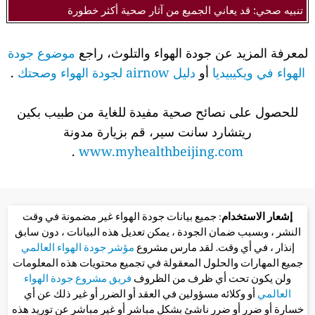
تنبيه صحي: قد يعاني الجميع من آثار صحية أكثر خطورة
لمعرفة المزيد عن جودة الهواء والتلوث، راجع
موضوع جودة
الهواء في ويكيبيديا
أو
دليل airnow لجودة الهواء وصحتك
.
للحصول على نصائح صحية مفيدة للغاية من طبيب بكين
ريتشارد سانت سير، قم بزيارة مدونة
.
www.myhealthbeijing.com
إشعار الاستخدام
: جميع بيانات جودة الهواء غير مضمونة في وقت
النشر ، وبسبب ضمان الجودة ، يمكن تعديل هذه البيانات ، دون سابق
إنذار ، في أي وقت. لقد مارس مشروع
مؤشر جودة الهواء العالمي
جميع المهارات والحلول المعقولة في تجميع محتويات هذه المعلومات
ولن يكون تحت أي ظرف من الظروف
فريق مشروع جودة الهواء
العالمي
أو وكلائه مسؤولين في العقد أو الضرر أو غير ذلك عن أي
خسارة أو ضرر أو ضرر ناشئ بشكل مباشر أو غير مباشر عن توريد هذه