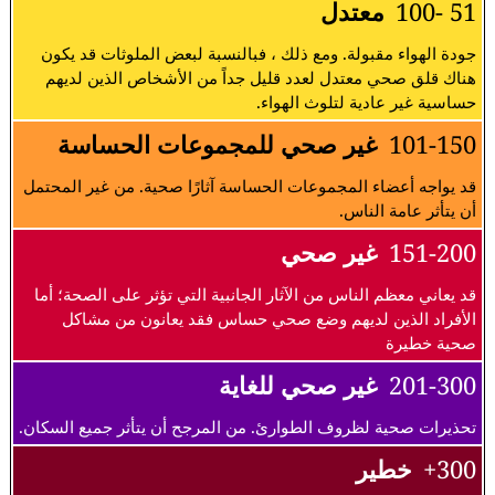
51 -100
معتدل
جودة الهواء مقبولة. ومع ذلك ، فبالنسبة لبعض الملوثات قد يكون
هناك قلق صحي معتدل لعدد قليل جداً من الأشخاص الذين لديهم
حساسية غير عادية لتلوث الهواء.
101-150
غير صحي للمجموعات الحساسة
قد يواجه أعضاء المجموعات الحساسة آثارًا صحية. من غير المحتمل
أن يتأثر عامة الناس.
151-200
غير صحي
قد يعاني معظم الناس من الآثار الجانبية التي تؤثر على الصحة؛ أما
الأفراد الذين لديهم وضع صحي حساس فقد يعانون من مشاكل
صحية خطيرة
201-300
غير صحي للغاية
تحذيرات صحية لظروف الطوارئ. من المرجح أن يتأثر جميع السكان.
300+
خطير