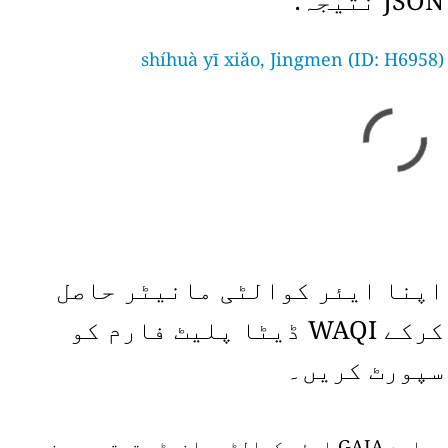
JSON نتیجہ:
shíhuà yī xiǎo, Jingmen (ID: H6958)
اپنا ایئر کوالٹی مانیٹر حاصل
کرکے WAQI ڈیٹا پلیٹ فارم کو
سپورٹ کریں۔
ہمارے GAIA ایئر کوالٹی مانیٹر ترتیب دینے