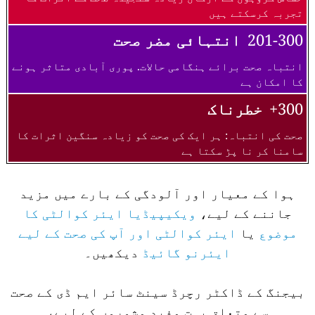
تجربہ کرسکتے ہیں
201-300
انتہائی مضر صحت
انتباہ صحت برائے ہنگامی حالات. پوری آبادی متاثر ہونے
کا امکان ہے
300+
خطرناک
صحت کی انتباہ: ہر ایک کی صحت کو زیادہ سنگین اثرات کا
سامنا کر نا پڑ سکتا ہے
ہوا کے معیار اور آلودگی کے بارے میں مزید
جاننے کے لیے،
ویکیپیڈیا ایئر کوالٹی کا
موضوع
یا
ایئر کوالٹی اور آپ کی صحت کے لیے
ایئرنو گائیڈ
دیکھیں۔
بیجنگ کے ڈاکٹر رچرڈ سینٹ سائر ایم ڈی کے صحت
سے متعلق بہت مفید مشوروں کے لیے،