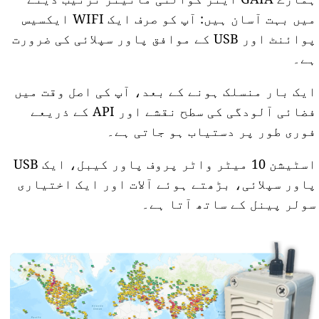
میں بہت آسان ہیں: آپ کو صرف ایک WIFI ایکسیس
پوائنٹ اور USB کے موافق پاور سپلائی کی ضرورت
ہے۔
ایک بار منسلک ہونے کے بعد، آپ کی اصل وقت میں
فضائی آلودگی کی سطح نقشے اور API کے ذریعے
فوری طور پر دستیاب ہو جاتی ہے۔
اسٹیشن 10 میٹر واٹر پروف پاور کیبل، ایک USB
پاور سپلائی، بڑھتے ہوئے آلات اور ایک اختیاری
سولر پینل کے ساتھ آتا ہے۔