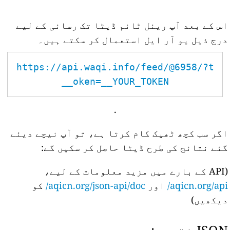
اس کے بعد آپ ریئل ٹائم ڈیٹا تک رسائی کے لیے
درج ذیل یو آر ایل استعمال کر سکتے ہیں۔
https://api.waqi.info/feed/@6958/?t
oken=__YOUR_TOKEN__
.
اگر سب کچھ ٹھیک کام کرتا ہے، تو آپ نیچے دیئے
گئے نتائج کی طرح ڈیٹا حاصل کر سکیں گے:
(API کے بارے میں مزید معلومات کے لیے،
aqicn.org/api/
اور
aqicn.org/json-api/doc/
کو
دیکھیں)