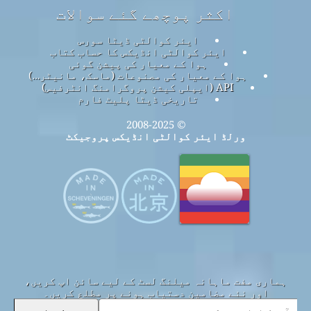
اکثر پوچھے گئے سوالات
ایئر کوالٹی ڈیٹا سورس
ایئر کوالٹی انڈیکس کا حساب کتاب
ہوا کے معیار کی پیشن گوئی
ہوا کے معیار کی مصنوعات (ماسک، مانیٹر…)
API (ایپلی کیشن پروگرامنگ انٹرفیس)
تاریخی ڈیٹا پلیٹ فارم
© 2008-2025
ورلڈ ایئر کوالٹی انڈیکس پروجیکٹ
ہماری مفت ماہانہ میلنگ لسٹ کے لیے سائن اپ کریں،
اور نئے مضامین دستیاب ہونے پر مطلع کریں۔