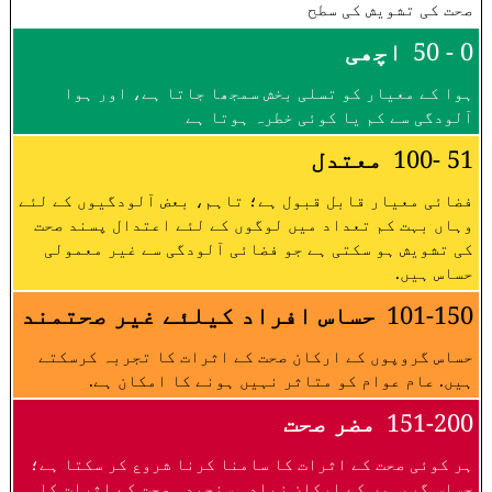
صحت کی تشویش کی سطح
0 - 50
اچھی
ہوا کے معیار کو تسلی بخش سمجھا جاتا ہے، اور ہوا
آلودگی سے کم یا کوئی خطرہ ہوتا ہے
51 -100
معتدل
فضائی معیار قابل قبول ہے؛ تاہم، بعض آلودگیوں کے لئے
وہاں بہت کم تعداد میں لوگوں کے لئے اعتدال پسند صحت
کی تشویش ہو سکتی ہے جو فضائی آلودگی سے غیر معمولی
حساس ہیں.
101-150
حساس افراد کیلئے غیر صحتمند
حساس گروپوں کے ارکان صحت کے اثرات کا تجربہ کرسکتے
ہیں. عام عوام کو متاثر نہیں ہونے کا امکان ہے.
151-200
مضر صحت
ہر کوئی صحت کے اثرات کا سامنا کرنا شروع کر سکتا ہے؛
حساس گروہوں کے ارکان زیادہ سنجیدہ صحت کے اثرات کا