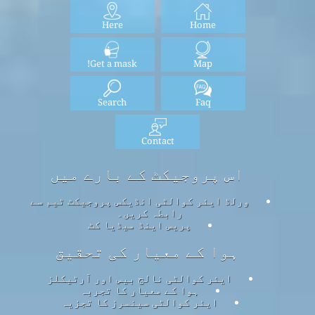
Here
Home
Get a mask!
Map
Search
Faq
Contact
اس پروجیکٹ کے بارے میں
ورلڈ ایئر کوالٹی انڈیکس پروجیکٹ ٹیم سے
رابطہ کریں۔
پریس اینڈ میڈیا کٹ
ہوا کے معیار کی تحقیق
ایئر کوالٹی نالج بیس اور آرٹیکلز
ہوا کے معیار کا تجربہ
ایئر کوالٹی سینسرز کا تجزیہ