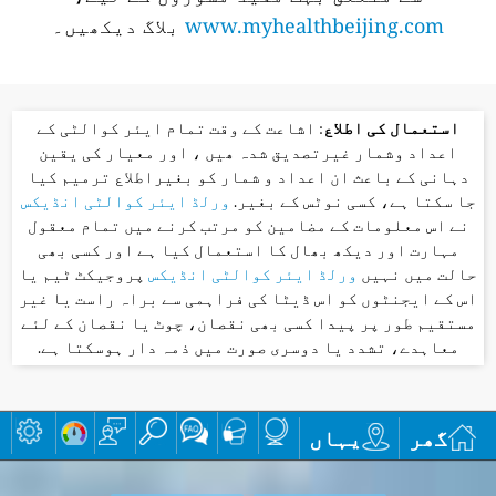
www.myhealthbeijing.com
بلاگ دیکھیں۔
استعمال کی اطلاع
: اشاعت کے وقت تمام ایئر کوالٹی کے
اعداد وشمار غیرتصدیق شدہ ھیں ، اور معیار کی یقین
دہانی کے باعث ان اعداد و شمار کو بغیراطلاع ترمیم کیا
جا سکتا ہے، کسی نوٹس کے بغیر.
ورلڈ ایئر کوالٹی انڈیکس
نے اس معلومات کے مضامین کو مرتب کرنے میں تمام معقول
مہارت اور دیکھ بھال کا استعمال کیا ہے اور کسی بھی
حالت میں نہیں
ورلڈ ایئر کوالٹی انڈیکس
پروجیکٹ ٹیم یا
اس کے ایجنٹوں کو اس ڈیٹا کی فراہمی سے براہ راست یا غیر
مستقیم طور پر پیدا کسی بھی نقصان، چوٹ یا نقصان کے لئے
معاہدے، تشدد یا دوسری صورت میں ذمہ دار ہوسکتا ہے.
گھر
یہاں