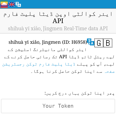
ایئر کوالٹی اوپن ڈیٹا پلیٹ فارم
API
shíhuà yī xiǎo, Jingmen Real-Time data API
🇬🇧
shíhuà yī xiǎo, Jingmen (ID: H6958)
ایئر کوالٹی مانیٹرنگ اسٹیشن کے
لیے ریئل ٹائم ڈیٹا API تک رسائی حاصل کرنے کے
لیے، آپ کو پہلے
ڈیٹا پلیٹ فارم ٹوکن رجسٹریشن
صفحہ
سے اپنا ٹوکن حاصل کرنا ہوگا۔
پھر اپنا ٹوکن یہاں درج کریں: