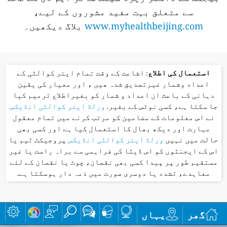
سے متعلق بہت مفید مشوروں کے لیے،
www.myhealthbeijing.com
بلاگ دیکھیں۔
استعمال کی اطلاع
: اشاعت کے وقت تمام ایئر کوالٹی کے
اعداد وشمار غیرتصدیق شدہ ھیں ، اور معیار کی یقین
دہانی کے باعث ان اعداد و شمار کو بغیراطلاع ترمیم کیا
جا سکتا ہے، کسی نوٹس کے بغیر.
ورلڈ ایئر کوالٹی انڈیکس
نے اس معلومات کے مضامین کو مرتب کرنے میں تمام معقول
مہارت اور دیکھ بھال کا استعمال کیا ہے اور کسی بھی
حالت میں نہیں
ورلڈ ایئر کوالٹی انڈیکس
پروجیکٹ ٹیم یا
اس کے ایجنٹوں کو اس ڈیٹا کی فراہمی سے براہ راست یا غیر
مستقیم طور پر پیدا کسی بھی نقصان، چوٹ یا نقصان کے لئے
معاہدے، تشدد یا دوسری صورت میں ذمہ دار ہوسکتا ہے.
گھر
یہاں