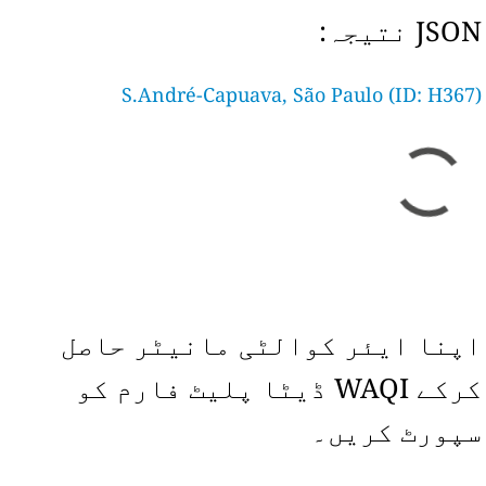
JSON نتیجہ:
S.André-Capuava, São Paulo (ID: H367)
اپنا ایئر کوالٹی مانیٹر حاصل
کرکے WAQI ڈیٹا پلیٹ فارم کو
سپورٹ کریں۔