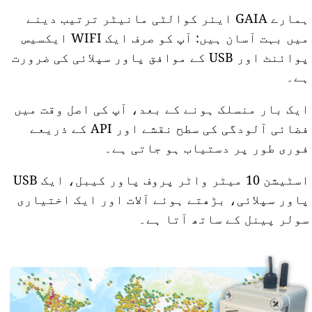
ہمارے GAIA ایئر کوالٹی مانیٹر ترتیب دینے
میں بہت آسان ہیں: آپ کو صرف ایک WIFI ایکسیس
پوائنٹ اور USB کے موافق پاور سپلائی کی ضرورت
ہے۔
ایک بار منسلک ہونے کے بعد، آپ کی اصل وقت میں
فضائی آلودگی کی سطح نقشے اور API کے ذریعے
فوری طور پر دستیاب ہو جاتی ہے۔
اسٹیشن 10 میٹر واٹر پروف پاور کیبل، ایک USB
پاور سپلائی، بڑھتے ہوئے آلات اور ایک اختیاری
سولر پینل کے ساتھ آتا ہے۔