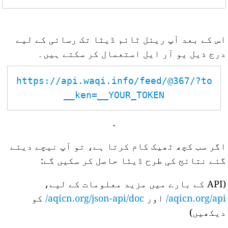
اس کے بعد آپ ریئل ٹائم ڈیٹا تک رسائی کے لیے
درج ذیل یو آر ایل استعمال کر سکتے ہیں۔
https://api.waqi.info/feed/@367/?to
ken=__YOUR_TOKEN__
.
اگر سب کچھ ٹھیک کام کرتا ہے، تو آپ نیچے دیئے
گئے نتائج کی طرح ڈیٹا حاصل کر سکیں گے:
(API کے بارے میں مزید معلومات کے لیے،
aqicn.org/api/
اور
aqicn.org/json-api/doc/
کو
دیکھیں)