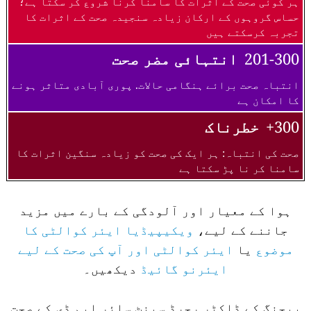
ہر کوئی صحت کے اثرات کا سامنا کرنا شروع کر سکتا ہے؛
حساس گروہوں کے ارکان زیادہ سنجیدہ صحت کے اثرات کا
تجربہ کرسکتے ہیں
201-300
انتہائی مضر صحت
انتباہ صحت برائے ہنگامی حالات. پوری آبادی متاثر ہونے
کا امکان ہے
300+
خطرناک
صحت کی انتباہ: ہر ایک کی صحت کو زیادہ سنگین اثرات کا
سامنا کر نا پڑ سکتا ہے
ہوا کے معیار اور آلودگی کے بارے میں مزید
جاننے کے لیے،
ویکیپیڈیا ایئر کوالٹی کا
موضوع
یا
ایئر کوالٹی اور آپ کی صحت کے لیے
ایئرنو گائیڈ
دیکھیں۔
بیجنگ کے ڈاکٹر رچرڈ سینٹ سائر ایم ڈی کے صحت