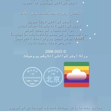
ایئر کوالٹی سینسرز کا تجزیہ
اکثر پوچھے گئے سوالات
ایئر کوالٹی ڈیٹا سورس
ایئر کوالٹی انڈیکس کا حساب کتاب
ہوا کے معیار کی پیشن گوئی
ہوا کے معیار کی مصنوعات (ماسک، مانیٹر…)
API (ایپلی کیشن پروگرامنگ انٹرفیس)
تاریخی ڈیٹا پلیٹ فارم
© 2008-2025
ورلڈ ایئر کوالٹی انڈیکس پروجیکٹ
ہماری مفت ماہانہ میلنگ لسٹ کے لیے سائن اپ کریں،