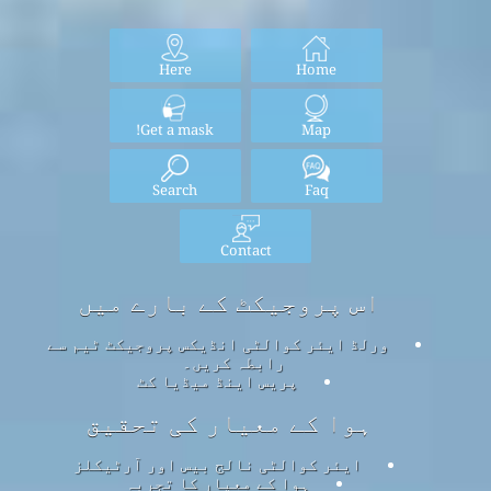
Here
Home
Get a mask!
Map
Search
Faq
Contact
اس پروجیکٹ کے بارے میں
ورلڈ ایئر کوالٹی انڈیکس پروجیکٹ ٹیم سے
رابطہ کریں۔
پریس اینڈ میڈیا کٹ
ہوا کے معیار کی تحقیق
ایئر کوالٹی نالج بیس اور آرٹیکلز
ہوا کے معیار کا تجربہ