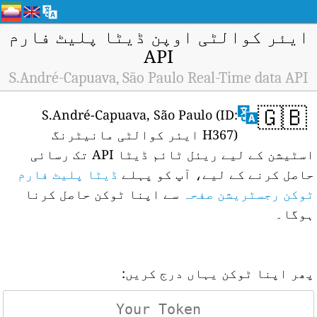
ایئر کوالٹی اوپن ڈیٹا پلیٹ فارم
API
S.André-Capuava, São Paulo Real-Time data API
🇬🇧
S.André-Capuava, São Paulo (ID:
H367) ایئر کوالٹی مانیٹرنگ
اسٹیشن کے لیے ریئل ٹائم ڈیٹا API تک رسائی
حاصل کرنے کے لیے، آپ کو پہلے
ڈیٹا پلیٹ فارم
ٹوکن رجسٹریشن صفحہ
سے اپنا ٹوکن حاصل کرنا
ہوگا۔
پھر اپنا ٹوکن یہاں درج کریں: