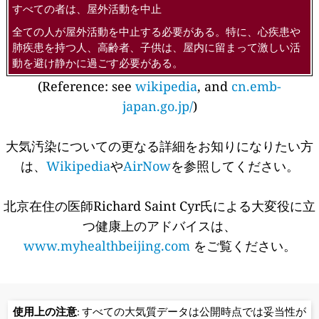
すべての者は、屋外活動を中止
全ての人が屋外活動を中止する必要がある。特に、心疾患や
肺疾患を持つ人、高齢者、子供は、屋内に留まって激しい活
動を避け静かに過ごす必要がある。
(Reference: see
wikipedia
, and
cn.emb-
japan.go.jp/
)
大気汚染についての更なる詳細をお知りになりたい方
は、
Wikipedia
や
AirNow
を参照してください。
北京在住の医師Richard Saint Cyr氏による大変役に立
つ健康上のアドバイスは、
www.myhealthbeijing.com
をご覧ください。
使用上の注意
: すべての大気質データは公開時点では妥当性が