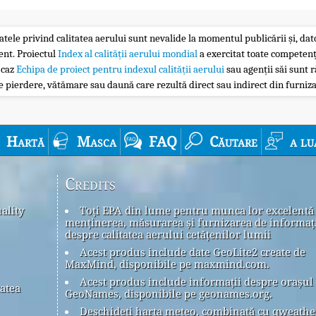
atele privind calitatea aerului sunt nevalide la momentul publicării și, dator
ent. Proiectul
Index al calității aerului mondial
a exercitat toate competenț
 caz
Echipa de proiect pentru indexul calității aerului
sau agenții săi sunt r
 pierdere, vătămare sau daună care rezultă direct sau indirect din furniza
Hartă
Masca
FAQ
Căutare
a lu
Credits
ality
Toți EPA din lume pentru munca lor excelentă
menținerea, măsurarea și furnizarea de informaț
despre calitatea aerului cetățenilor lumii
Acest produs include date GeoLite2 create de
MaxMind, disponibile pe maxmind.com.
Acest produs include informații despre orașul
tatea
GeoNames, disponibile pe geonames.org.
Deschideți harta meteo, combinată cu qweath