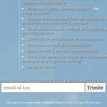
algoritm de îmbunătățire
Programul Citizen Weather Observer
via
cwop.waqi.info
Conține informații modificate ale serviciului d
monitorizare a atmosferei Copernicus
Unele dintre icoanele realizate de Freepik de p
www.flaticon.com
Câteva dintre pictogramele de pe icons8.com
Geocodare inversă de locationiq.com
Harta de bază și date din OpenStreetMap.
Locul ideal pentru a te bucura de o calitate bu
aerului în timp ce practici surfing!
Designul QUACO
stră de corespondență lunară gratuită și primiți notificări când 
Trimite
This page has been generated on Thursday, Aug 6th 2026, 16:11 pm CST from jp2n