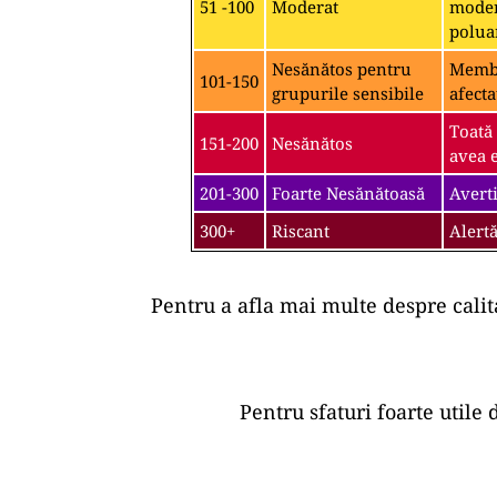
51 -100
Moderat
moder
polua
Nesănătos pentru
Membri
101-150
grupurile sensibile
afecta
Toată
151-200
Nesănătos
avea e
201-300
Foarte Nesănătoasă
Averti
300+
Riscant
Alertă
Pentru a afla mai multe despre calit
Pentru sfaturi foarte utile