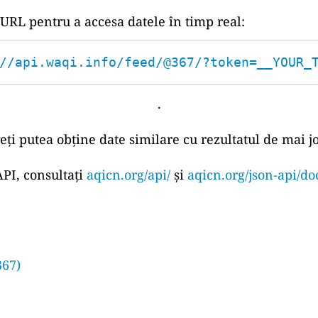
 URL pentru a accesa datele în timp real:
//api.waqi.info/feed/@367/?token=__YOUR_
.
eți putea obține date similare cu rezultatul de mai jo
PI, consultați
aqicn.org/api/
și
aqicn.org/json-api/do
367)