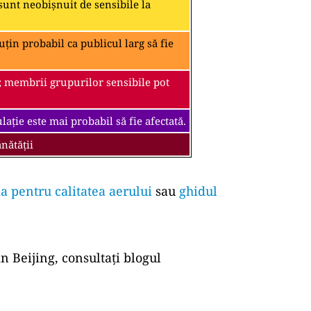
unt neobișnuit de sensibile la
țin probabil ca publicul larg să fie
; membrii grupurilor sensibile pot
ație este mai probabil să fie afectată.
nătății
a pentru calitatea aerului
sau
ghidul
n Beijing, consultați blogul