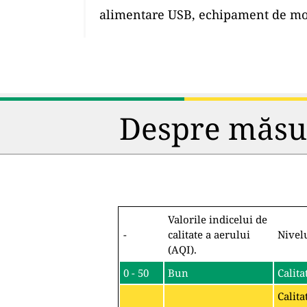
alimentare USB, echipament de mon
Despre măsura
Valorile indicelui de
-
calitate a aerului
Nivel
(AQI).
0 - 50
Bun
Calita
Calita