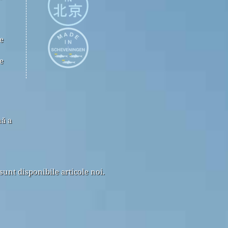
e
e
nă a
sunt disponibile articole noi.