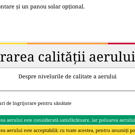
tare și un panou solar opțional.
rea calității aerului 
Despre nivelurile de calitate a aerului
uri de îngrijorare pentru sănătate
tea aerului este considerată satisfăcătoare, iar poluarea aerulu
tea aerului este acceptabilă; cu toate acestea, pentru anumiți p