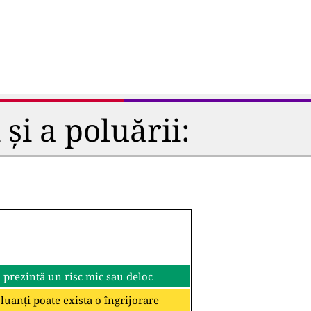
și a poluării:
i prezintă un risc mic sau deloc
oluanți poate exista o îngrijorare