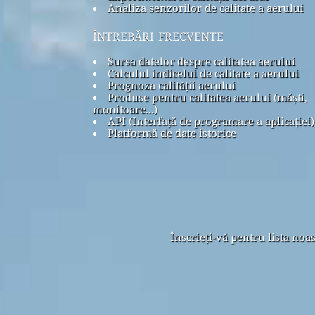
Analiza senzorilor de calitate a aerului
întrebări frecvente
Sursa datelor despre calitatea aerului
Calculul indicelui de calitate a aerului
Prognoza calității aerului
Produse pentru calitatea aerului (măști,
monitoare...)
API (Interfață de programare a aplicației)
Platformă de date istorice
Înscrieți-vă pentru lista noa