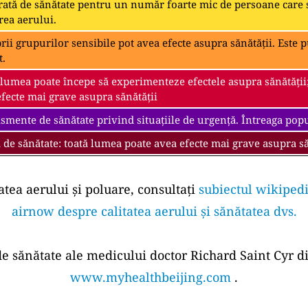
ată de sănătate pentru un număr foarte mic de persoane care s
rea aerului.
i grupurilor sensibile pot avea efecte asupra sănătății. Este pu
t.
 lumea poate începe să experimenteze efectele asupra sănătății
fecte mai grave asupra sănătății
smente de sănătate privind situațiile de urgență. Întreaga popul
 de sănătate: toată lumea poate avea efecte mai grave asupra să
atea aerului și poluare, consultați
subiectul wikipedi
airnow despre calitatea aerului și sănătatea dvs.
 de sănătate ale medicului doctor Richard Saint Cyr di
www.myhealthbeijing.com
.