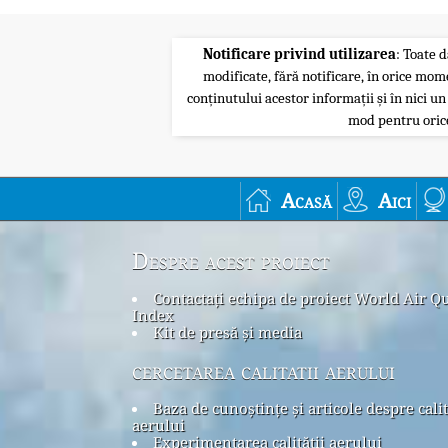
Notificare privind utilizarea
: Toate d
modificate, fără notificare, în orice mom
conținutului acestor informații și în nici un
mod pentru orice
Acasă
Aici
Despre acest proiect
Contactați echipa de proiect World Air Qu
Index
Kit de presă și media
cercetarea calitatii aerului
Baza de cunoștințe și articole despre cali
aerului
Experimentarea calității aerului