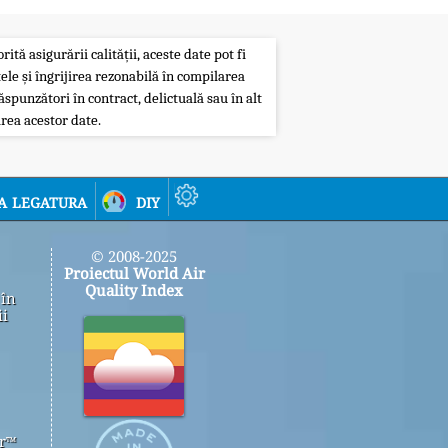
ită asigurării calității, aceste date pot fi
ele și îngrijirea rezonabilă în compilarea
ăspunzători în contract, delictuală sau în alt
rea acestor date.
a legatura
diy
© 2008-2025
Proiectul World Air
Quality Index
 în
ii
er™