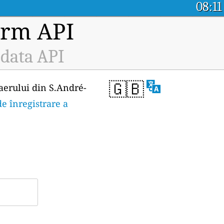
08:11
orm API
 data API
🇬🇧
 aerului din S.André-
e înregistrare a