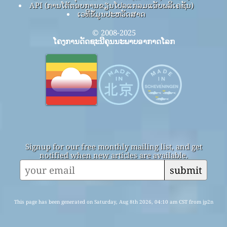
API (ການໂຕ້ຕອບການຂຽນໂປລແກລມແອັບພລິເຄຊັນ)
ເວທີຂໍ້ມູນປະຫວັດສາດ
© 2008-2025
ໂຄງການດັດຊະນີຄຸນນະພາບອາກາດໂລກ
Signup for our free monthly mailing list, and get
notified when new articles are available.
submit
This page has been generated on Saturday, Aug 8th 2026, 04:10 am CST from jp2n