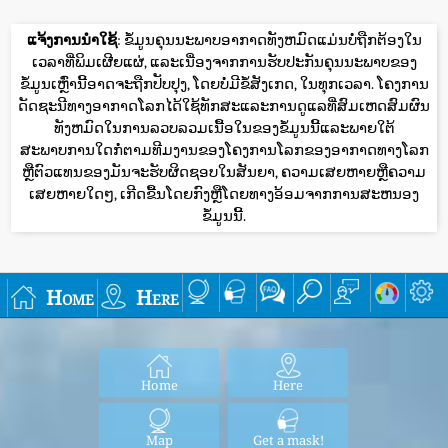
ແຈ້ງການນໍາໃຊ້
: ຂໍ້ມູນຄຸນນະພາບອາກາດທັງຫມົດແມ່ນບໍ່ຖືກຕ້ອງໃນ
ເວລາທີ່ພິມເຜີຍແຜ່, ແລະເນື່ອງຈາກການຮັບປະກັນຄຸນນະພາບຂອງ
ຂໍ້ມູນເຫຼົ່ານີ້ອາດຈະຖືກປັບປຸງ, ໂດຍບໍ່ມີຂໍ້ສັງເກດ, ໃນທຸກເວລາ. ໂຄງການ
ດັດຊະນີທາງອາກາດໂລກໄດ້ໃຊ້ທັກສະແລະການດູແລທີ່ສົມເຫດສົມຜົນ
ທັງຫມົດໃນການລວບລວມເນື້ອໃນຂອງຂໍ້ມູນນີ້ແລະພາຍໃຕ້
ສະພາບການໃດກໍ່ຕາມທີມງານຂອງໂຄງການໂລກຂອງອາກາດທາງໂລກ
ຫຼືຕົວແທນຂອງມັນຈະຮັບຜິດຊອບໃນສັນຍາ, ຄວາມເສຍຫາຍຫຼືຄວາມ
ເສຍຫາຍໃດໆ, ເກີດຂື້ນໂດຍກົງຫຼືໂດຍທາງອ້ອມຈາກການສະຫນອງ
ຂໍ້ມູນນີ້.
Home
Here
Home
Here
Map
Get a mask!