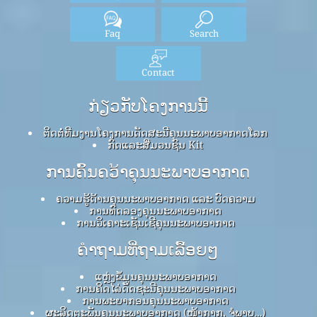
Faq
Search
Contact
ກ່ຽວກັບໂຄງການນີ້
ຕິດຕໍ່ທີມງານໂຄງການດັດສະນີຄຸນນະພາບອາກາດໂລກ
ກົດ​ແລະ​ສື່​ມວນ​ຊົນ Kit
ການຄົ້ນຄວ້າຄຸນນະພາບອາກາດ
ຄວາມຮູ້ດ້ານຄຸນນະພາບອາກາດ ແລະ ບົດຄວາມ
ການທົດລອງຄຸນນະພາບອາກາດ
ການວິເຄາະເຊັນເຊີຄຸນນະພາບອາກາດ
ຄໍາຖາມທີ່ຖາມເລື້ອຍໆ
ແຫຼ່ງຂໍ້ມູນຄຸນນະພາບອາກາດ
ການຄິດໄລ່ດັດຊະນີຄຸນນະພາບອາກາດ
ການພະຍາກອນຄຸນນະພາບອາກາດ
ຜະລິດຕະພັນຄຸນນະພາບອາກາດ (ໜ້າກາກ, ຈໍພາບ…)