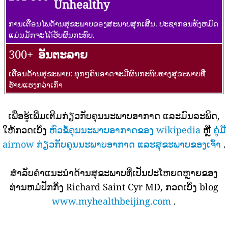
Unhealthy
ການເຕືອນໄພດ້ານສຸຂະພາບຂອງສະພາບສຸກເສີນ. ປະຊາກອນທັງຫມົດ
ແມ່ນມັກຈະໄດ້ຮັບຜົນກະທົບ.
300+
ອັນຕະລາຍ
ເຕືອນດ້ານສຸຂະພາບ: ທຸກໆຄົນອາດຈະມີຜົນກະທົບທາງສຸຂະພາບທີ່
ຮ້າຍແຮງກວ່າເກົ່າ
ເພື່ອຮູ້ເພີ່ມເຕີມກ່ຽວກັບຄຸນນະພາບອາກາດ ແລະມົນລະພິດ,
ໃຫ້ກວດເບິ່ງ
ຫົວຂໍ້ຄຸນນະພາບອາກາດຂອງ wikipedia
ຫຼື
ຄູ່ມື
airnow ກ່ຽວກັບຄຸນນະພາບອາກາດ ແລະສຸຂະພາບຂອງເຈົ້າ
.
ສໍາລັບຄໍາແນະນໍາດ້ານສຸຂະພາບທີ່ເປັນປະໂຫຍດຫຼາຍຂອງ
ທ່ານຫມໍປັກກິ່ງ Richard Saint Cyr MD, ກວດເບິ່ງ blog
www.myhealthbeijing.com
.