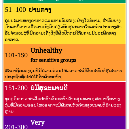
51 -100
ປານກາງ
ຄຸນນະພາບທາງອາກາດແມ່ນການຮັບຮອງ; ຢ່າງໃດກໍ່ຕາມ, ສໍາລັບບາງ
ມົນລະພິດອາດມີຄວາມກັງວົນກ່ຽວກັບສຸຂະພາບໃນລະດັບປານກາງສໍາ
ລັບຈໍານວນຜູ້ທີ່ມີຄວາມເຄັ່ງຕຶງທີ່ຜິດປົກກະຕິກັບການມົນລະພິດທາງ
ອາກາດ.
Unhealthy
101-150
for sensitive groups
ສະມາຊິກຂອງກຸ່ມທີ່ມີຄວາມອ່ອນໄຫວອາດຈະມີຜົນກະທົບຕໍ່ສຸຂະພາບ
ປະຊາຊົນທົ່ວໄປບໍ່ໄດ້ຮັບຜົນກະທົບ.
151-200
ບໍ່ມີສຸຂະພາບດີ
ທຸກໆຄົນອາດຈະເລີ່ມປະສົບຜົນກະທົບດ້ານສຸຂະພາບ; ສະມາຊິກຂອງ
ກຸ່ມທີ່ມີຄວາມອ່ອນໄຫວອາດຈະມີຜົນກະທົບດ້ານສຸຂະພາບທີ່ຮ້າຍແຮງ
ຫຼາຍ
Very
201-300