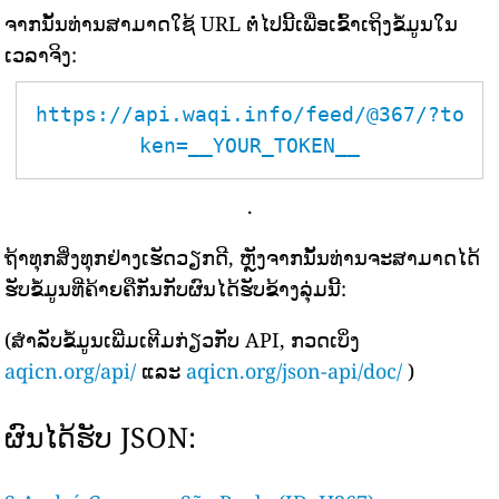
ຈາກນັ້ນທ່ານສາມາດໃຊ້ URL ຕໍ່ໄປນີ້ເພື່ອເຂົ້າເຖິງຂໍ້ມູນໃນ
ເວລາຈິງ:
https://api.waqi.info/feed/@367/?to
ken=__YOUR_TOKEN__
.
ຖ້າທຸກສິ່ງທຸກຢ່າງເຮັດວຽກດີ, ຫຼັງຈາກນັ້ນທ່ານຈະສາມາດໄດ້
ຮັບຂໍ້ມູນທີ່ຄ້າຍຄືກັນກັບຜົນໄດ້ຮັບຂ້າງລຸ່ມນີ້:
(ສຳລັບຂໍ້ມູນເພີ່ມເຕີມກ່ຽວກັບ API, ກວດເບິ່ງ
aqicn.org/api/
ແລະ
aqicn.org/json-api/doc/
)
ຜົນໄດ້ຮັບ JSON: