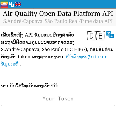
Air Quality Open Data Platform API
S.André-Capuava, São Paulo Real-Time data API
🇬🇧
ເພື່ອເຂົ້າເຖິງ API ຂໍ້ມູນແບບສົດໆສຳລັບ
ສະຖານີຕິດຕາມຄຸນນະພາບອາກາດຂອງ
S.André-Capuava, São Paulo (ID: H367), ກ່ອນອື່ນທ່ານ
ຕ້ອງເອົາ token ຂອງທ່ານເອງຈາກ
ໜ້າລົງທະບຽນ token
ຂໍ້ມູນເວທີ
.
ຈາກນັ້ນໃສ່ໂທເຄັນຂອງເຈົ້າທີ່ນີ້: