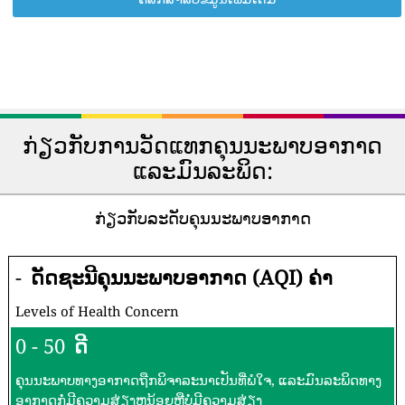
ກ່ຽວກັບການວັດແທກຄຸນນະພາບອາກາດ
ແລະມົນລະພິດ:
ກ່ຽວກັບລະດັບຄຸນນະພາບອາກາດ
-
ດັດຊະນີຄຸນນະພາບອາກາດ (AQI) ຄ່າ
Levels of Health Concern
0 - 50
ດີ
ຄຸນນະພາບທາງອາກາດຖືກພິຈາລະນາເປັນທີ່ພໍໃຈ, ແລະມົນລະພິດທາງ
ອາກາດກໍ່ມີຄວາມສ່ຽງຫນ້ອຍຫຼືບໍ່ມີຄວາມສ່ຽງ