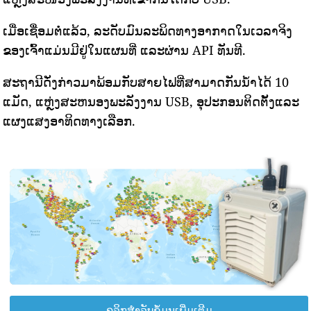
ເມື່ອເຊື່ອມຕໍ່ແລ້ວ, ລະດັບມົນລະພິດທາງອາກາດໃນເວລາຈິງ
ຂອງເຈົ້າແມ່ນມີຢູ່ໃນແຜນທີ່ ແລະຜ່ານ API ທັນທີ.
ສະຖານີດັ່ງກ່າວມາພ້ອມກັບສາຍໄຟທີ່ສາມາດກັນນ້ໍາໄດ້ 10
ແມັດ, ແຫຼ່ງສະຫນອງພະລັງງານ USB, ອຸປະກອນຕິດຕັ້ງແລະ
ແຜງແສງອາທິດທາງເລືອກ.
ຄລິກສຳລັບຂໍ້ມູນເພີ່ມເຕີມ