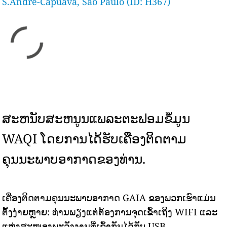
S.André-Capuava, São Paulo (ID: H367)
ສະຫນັບສະຫນູນແພລະຕະຟອມຂໍ້ມູນ
WAQI ໂດຍການໄດ້ຮັບເຄື່ອງຕິດຕາມ
ຄຸນນະພາບອາກາດຂອງທ່ານ.
ເຄື່ອງຕິດຕາມຄຸນນະພາບອາກາດ GAIA ຂອງພວກເຮົາແມ່ນ
ຕັ້ງງ່າຍຫຼາຍ: ທ່ານພຽງແຕ່ຕ້ອງການຈຸດເຂົ້າເຖິງ WIFI ແລະ
ແຫຼ່ງສະໜອງພະລັງງານທີ່ເຂົ້າກັນໄດ້ກັບ USB.