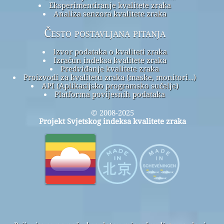
Eksperimentiranje kvalitete zraka
Analiza senzora kvalitete zraka
Često postavljana pitanja
Izvor podataka o kvaliteti zraka
Izračun indeksa kvalitete zraka
Predviđanje kvalitete zraka
Proizvodi za kvalitetu zraka (maske, monitori…)
API (Aplikacijsko programsko sučelje)
Platforma povijesnih podataka
© 2008-2025
Projekt Svjetskog indeksa kvalitete zraka