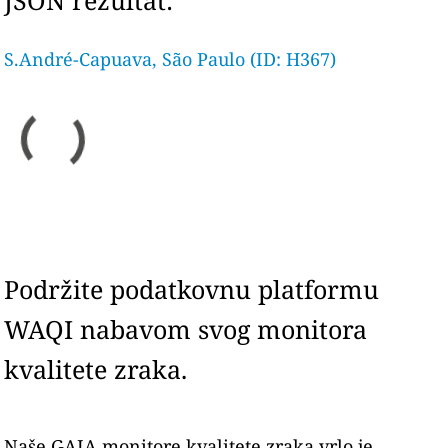
JSON rezultat:
S.André-Capuava, São Paulo (ID: H367)
Podržite podatkovnu platformu
WAQI nabavom svog monitora
kvalitete zraka.
Naše GAIA monitore kvalitete zraka vrlo je