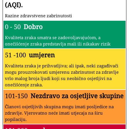
(AQI).
Razine zdravstvene zabrinutosti
0 - 50
Dobro
Kvaliteta zraka smatra se zadovoljavajućom, a
onečišćenje zraka predstavlja mali ili nikakav rizik
51 -100
umjeren
Kvaliteta zraka je prihvatljiva; ali ipak, neki zagađivači
mogu prouzrokovati umjerenu zabrinutost za zdravlje
vrlo malog broja ljudi koji su neobično osjetljivi na
onečišćenje zraka.
101-150
Nezdravo za osjetljive skupine
Članovi osjetljivih skupina mogu imati posljedice na
zdravlje. Vjerovatno neće imati utjecaja na širu
popilaciju.