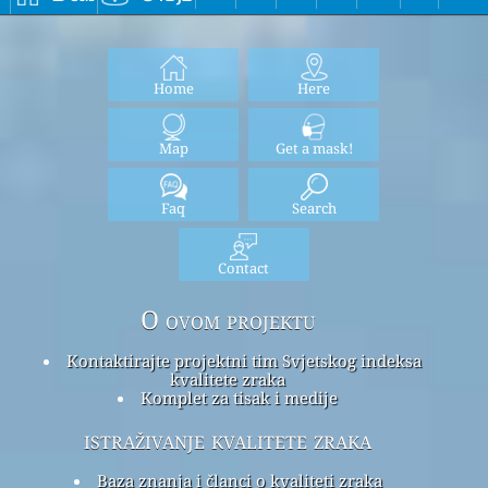
Home
Here
Map
Get a mask!
Faq
Search
Contact
O ovom projektu
Kontaktirajte projektni tim Svjetskog indeksa
kvalitete zraka
Komplet za tisak i medije
istraživanje kvalitete zraka
Baza znanja i članci o kvaliteti zraka