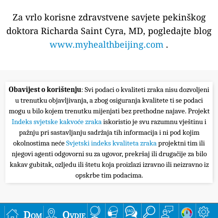
Za vrlo korisne zdravstvene savjete pekinškog
doktora Richarda Saint Cyra, MD, pogledajte blog
www.myhealthbeijing.com
.
Obavijest o korištenju
: Svi podaci o kvaliteti zraka nisu dozvoljeni
u trenutku objavljivanja, a zbog osiguranja kvalitete ti se podaci
mogu u bilo kojem trenutku mijenjati bez prethodne najave. Projekt
Indeks svjetske kakvoće zraka
iskoristio je svu razumnu vještinu i
pažnju pri sastavljanju sadržaja tih informacija i ni pod kojim
okolnostima neće
Svjetski indeks kvaliteta zraka
projektni tim ili
njegovi agenti odgovorni su za ugovor, prekršaj ili drugačije za bilo
kakav gubitak, ozljedu ili štetu koja proizlazi izravno ili neizravno iz
opskrbe tim podacima.
Dom
Ovdje