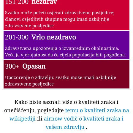
151-200
nezdrav
Svatko može početi osjećati zdravstvene posljedice;
članovi osjetljivih skupina mogu imati ozbiljnije
zdravstvene posljedice
201-300
Vrlo nezdravo
Zdravstvena upozorenja o izvanrednim okolnostima.
Veća je vjerojatnost da će cijela populacija biti pogođena.
300+
Opasan
Upozorenje o zdravlju: svatko može imati ozbiljnije
zdravstvene posljedice
Kako biste saznali više o kvaliteti zraka i
onečišćenju, pogledajte
temu o kvaliteti zraka na
wikipediji
ili
airnow vodič o kvaliteti zraka i
vašem zdravlju
.