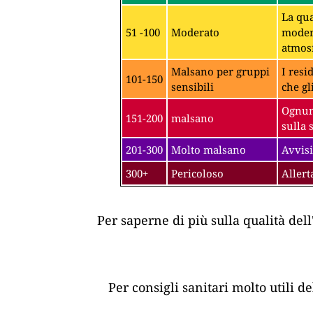
La qua
51 -100
Moderato
modera
atmosf
Malsano per gruppi
I resi
101-150
sensibili
che gl
Ognuno
151-200
malsano
sulla 
201-300
Molto malsano
Avvisi
300+
Pericoloso
Allert
Per saperne di più sulla qualità dell
Per consigli sanitari molto utili d