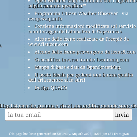
Open Weather Map, combinato con l'algoritmo
miglioramento qweather™
Programma Citizen Weather Observer
via
cwop.waqi.info
Contiene informazioni modificate sul servizio
monitoraggio dell'atmosfera di Copernicus
Alcune delle icone realizzate da Freepik da
www.flaticon.com
,
Alcune delle icone provengono da icons8.com
Geocodifica inversa tramite locationiq.com
Mappa di base e dati da OpenStreetMap.
Il posto ideale per godersi una buona qualità
dell'aria mentre si fa surf!
Design QUACO
ailing list mensile gratuita e ricevi una notifica quando sono dis
invia
This page has been generated on Saturday, Aug 8th 2026, 16:05 pm CST from jp2n