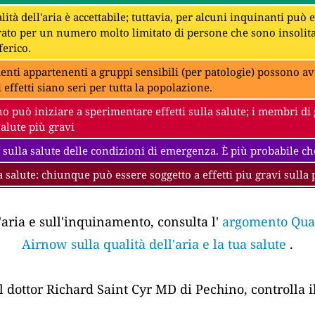
lità dell'aria è accettabile; tuttavia, per alcuni inquinanti può
to per un numero molto limitato di persone che sono insolit
erico.
denti appartenenti a gruppi sensibili (per patologie) possono av
i effetti siano seri per tutta la popolazione.
 può iniziare a sperimentare effetti sulla salute; i membri di 
salute più gravi
 sulla salute delle condizioni di emergenza. È più probabile che
a salute: chiunque può essere soggetto a effetti piu gravi sulla 
'aria e sull'inquinamento, consulta l'
argomento Quali
Airnow sulla qualità dell'aria e la tua salute
.
el dottor Richard Saint Cyr MD di Pechino, controlla i