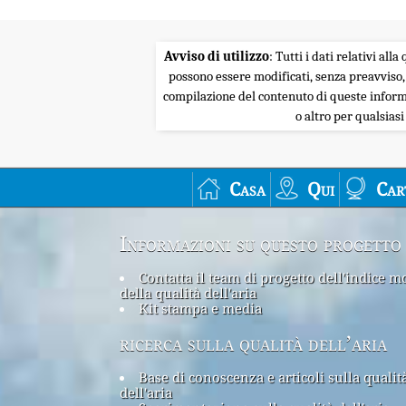
Avviso di utilizzo
: Tutti i dati relativi al
possono essere modificati, senza preavviso,
compilazione del contenuto di queste informa
o altro per qualsias
Casa
Qui
Car
Informazioni su questo progetto
Contatta il team di progetto dell'indice m
della qualità dell'aria
Kit stampa e media
ricerca sulla qualità dell’aria
Base di conoscenza e articoli sulla qualit
dell'aria