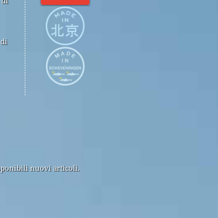
 di
 di
ponibili nuovi articoli.