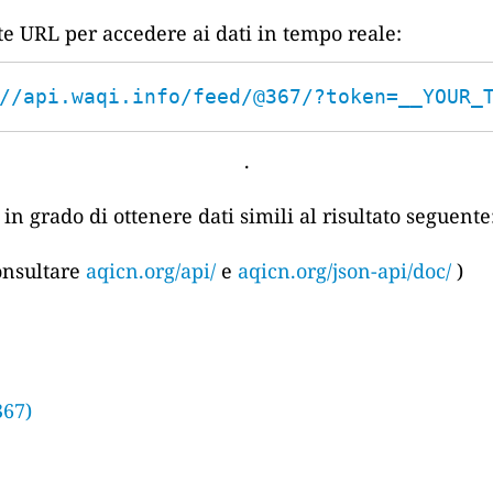
nte URL per accedere ai dati in tempo reale:
//api.waqi.info/feed/@367/?token=__YOUR_
.
in grado di ottenere dati simili al risultato seguente
consultare
aqicn.org/api/
e
aqicn.org/json-api/doc/
)
367)