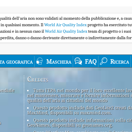
la qualità dell'aria non sono validati al momento della pubblicazione e, a caus
 in qualsiasi momento. Il
World Air Quality Index
progetto ha esercitato tu
zioni e in nessun caso il
World Air Quality Index
team di progetto o i suoi 
i perdita, danno o danno derivante direttamente o indirettamente dalla forn
ta geografica
Maschera
FAQ
Ricerca
Credits
ondiale
Tutta l'EPA nel mondo per il loro eccellente la
nel mantenere, misurare e fornire informazioni 
qualità dell'aria ai cittadini del mondo
Questo prodotto include dati GeoLite2 creati d
MaxMind, disponibili su maxmind.com.
Questo prodotto include informazioni sulla cit
à
GeoNames, disponibili su geonames.org.