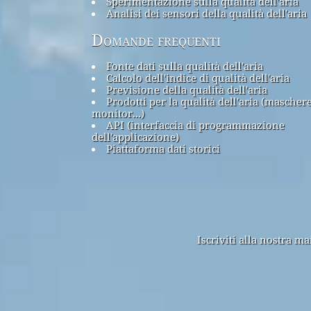
Sperimentazione sulla qualità dell'aria
Analisi dei sensori della qualità dell'aria
Domande frequenti
Fonte dati sulla qualità dell'aria
Calcolo dell'indice di qualità dell'aria
Previsione della qualità dell'aria
Prodotti per la qualità dell'aria (maschere
monitor...)
API (interfaccia di programmazione
dell'applicazione)
Piattaforma dati storici
Iscriviti alla nostra m