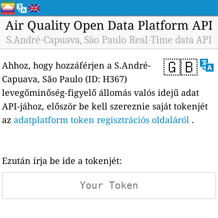
Air Quality Open Data Platform API
S.André-Capuava, São Paulo Real-Time data API
🇬🇧
Ahhoz, hogy hozzáférjen a S.André-
Capuava, São Paulo (ID: H367)
levegőminőség-figyelő állomás valós idejű adat
API-jához, először be kell szereznie saját tokenjét
az
adatplatform token regisztrációs oldaláról
.
Ezután írja be ide a tokenjét: