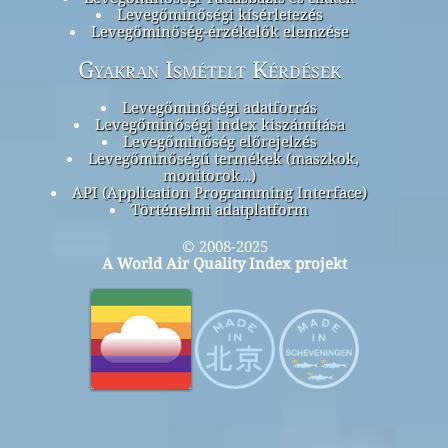
Levegőminőségi kísérletezés
Levegőminőség-érzékelők elemzése
Gyakran Ismételt Kérdések
Levegőminőségi adatforrás
Levegőminőségi index kiszámítása
Levegőminőség előrejelzés
Levegőminőségű termékek (maszkok,
monitorok…)
API (Application Programming Interface)
Történelmi adatplatform
© 2008-2025
A World Air Quality Index projekt