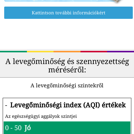
Kattintson további információkért
A levegőminőség és szennyezettség
méréséről:
A levegőminőségi szintekről
-
Levegőminőségi index (AQI) értékek
Az egészségügyi aggályok szintjei
0 - 50
Jó