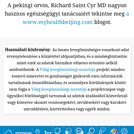
A pekingi orvos, Richard Saint Cyr MD nagyon
hasznos egészségügyi tanácsaiért tekintse meg
a
www.myhealthbeijing.com
blogot.
Használati közlemény
: Az összes levegőminőségre vonatkozó adat
érvénytelenítése a közzététel időpontjában, és a minőségbiztosítás
miatt ezek az adatok bármikor előzetes értesítés nélkül
módosíthatók. A
Világ levegőminőségi mutatója
projekt minden
ésszerű ismeretet és gondosságot gyakorolt ezen információk
tartalmának összeállításában, és semmilyen körülmények között
nem fogja a
Világ levegőminőségi mutatója
a projektcsapat vagy
ügynökei felelősséggel tartoznak az adatok átadásából közvetlenül
vagy közvetve okozott veszteségekért, sérülésekért vagy károkért
szerződésben, kártérítésben vagy egyéb módon.
itthon
Itt