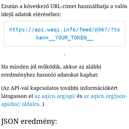
Ezután a következő URL-címet használhatja a valós
idejű adatok eléréséhez:
https://api.waqi.info/feed/@367/?to
ken=__YOUR_TOKEN__
.
Ha minden jól működik, akkor az alábbi
eredményhez hasonló adatokat kaphat:
(Az API-val kapcsolatos további információkért
látogasson el
az aqicn.org/api/
és
az aqicn.org/json-
api/doc/ oldalra
.)
JSON eredmény: