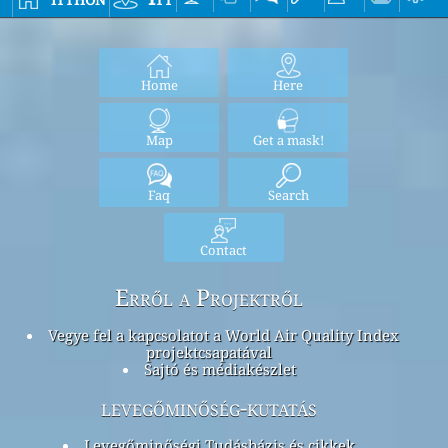
Home
Here
Map
Get a mask!
Faq
Search
Contact
Erről a Projektről
Vegye fel a kapcsolatot a World Air Quality Index
projektcsapatával
Sajtó és médiakészlet
levegőminőség-kutatás
Levegőminőségi Tudásbázis és cikkek