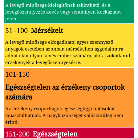
A levegő minősége kielégítőnek tekinthető, és a
levegőszennyezés kevés vagy semmilyen kockázatot
jelent
51 -100
Mérsékelt
A levegő minősége elfogadható; egyes szennyező
anyagok esetében azonban mérsékelten aggodalomra
adhat okot olyan kevés ember számára, akik szokatlanul
érzékenyek a levegőszennyezésre.
101-150
Egészségtelen az érzékeny csoportok
számára
Az érzékeny csoporttagok egészségügyi hatásokat
tapasztalhatnak. A nagyközönséget valószínűleg nem
érinti.
151-200
Egészségtelen