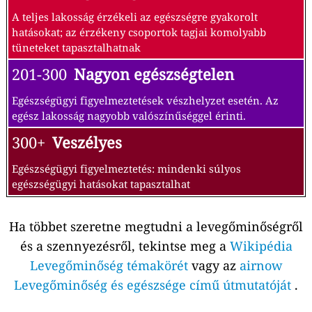
A teljes lakosság érzékeli az egészségre gyakorolt
hatásokat; az érzékeny csoportok tagjai komolyabb
tüneteket tapasztalhatnak
201-300
Nagyon egészségtelen
Egészségügyi figyelmeztetések vészhelyzet esetén. Az
egész lakosság nagyobb valószínűséggel érinti.
300+
Veszélyes
Egészségügyi figyelmeztetés: mindenki súlyos
egészségügyi hatásokat tapasztalhat
Ha többet szeretne megtudni a levegőminőségről
és a szennyezésről, tekintse meg a
Wikipédia
Levegőminőség témakörét
vagy az
airnow
Levegőminőség és egészsége című útmutatóját
.