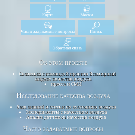
Карта
Маски
Часто задаваемые вопросы
Поиск
Обратная связь
Об этом проекте
Связаться с командой проекта Всемирный
индекс качества воздуха
пресса и СМИ
Исследование качества воздуха
база знаний и статьи по состоянию воздуха
Эксперименты с качеством воздуха
Анализ датчиков качества воздуха
Часто задаваемые вопросы