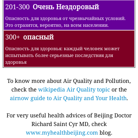
201-300
Очень Нездоровый
Опасность для здоровья от чрезвычайных условий.
Это отразится, вероятно, на всем населении.
300+
опасный
Опасность для здоровья: каждый человек может
испытывать более серьезные последствия для
здоровья
To know more about Air Quality and Pollution,
check the
wikipedia Air Quality topic
or the
airnow guide to Air Quality and Your Health
.
For very useful health advices of Beijing Doctor
Richard Saint Cyr MD, check
www.myhealthbeijing.com
blog.