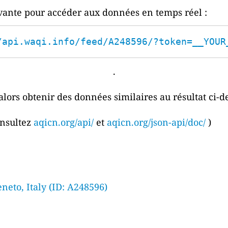
ivante pour accéder aux données en temps réel :
/api.waqi.info/feed/A248596/?token=__YOUR
.
alors obtenir des données similaires au résultat ci-d
onsultez
aqicn.org/api/
et
aqicn.org/json-api/doc/
)
neto, Italy (ID: A248596)