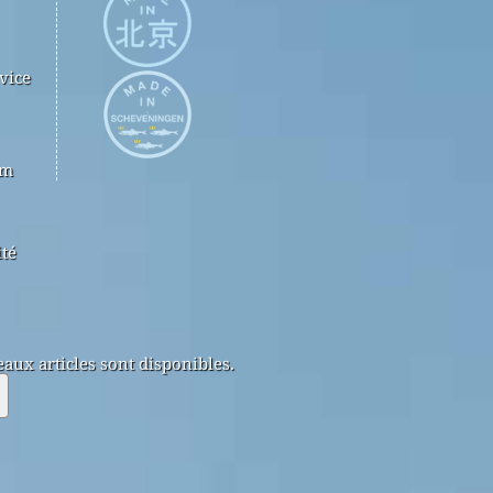
vice
om
ité
aux articles sont disponibles.