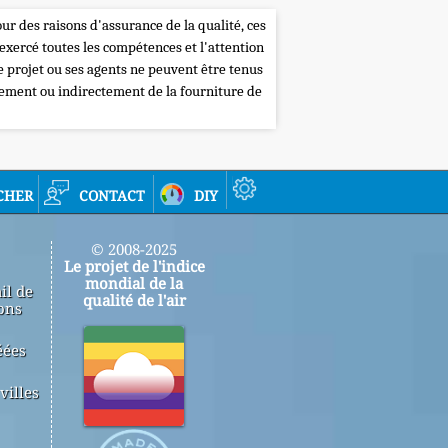
our des raisons d'assurance de la qualité, ces
 exercé toutes les compétences et l'attention
de projet ou ses agents ne peuvent être tenus
tement ou indirectement de la fourniture de
cher
contact
diy
© 2008-2025
Le projet de l'indice
mondial de la
il de
qualité de l'air
ons
éées
villes