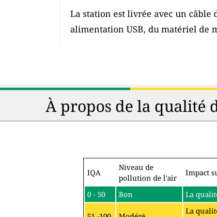
La station est livrée avec un câble
alimentation USB, du matériel de 
À propos de la qualité 
Niveau de
IQA
Impact su
pollution de l'air
0 - 50
Bon
La qualit
La qualit
51 -100
Modéré