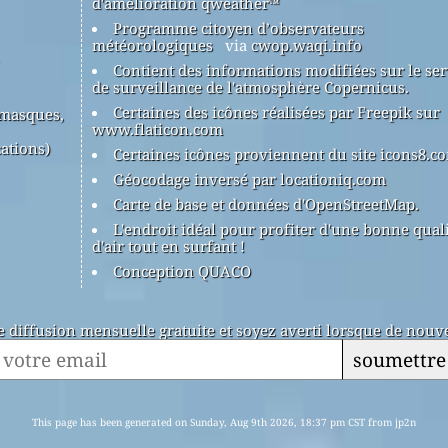
d'amélioration qweather™
Programme citoyen d’observateurs
météorologiques
via
cwop.waqi.info
Contient des informations modifiées sur le ser
de surveillance de l'atmosphère Copernicus.
Certaines des icônes réalisées par Freepik sur
(masques,
www.flaticon.com
ations)
Certaines icônes proviennent du site icons8.c
Géocodage inversé par locationiq.com
Carte de base et données d'OpenStreetMap.
L'endroit idéal pour profiter d'une bonne qual
d'air tout en surfant !
Conception QUACO
de diffusion mensuelle gratuite et soyez averti lorsque de nouve
soumettre
This page has been generated on Sunday, Aug 9th 2026, 18:37 pm CST from jp2n