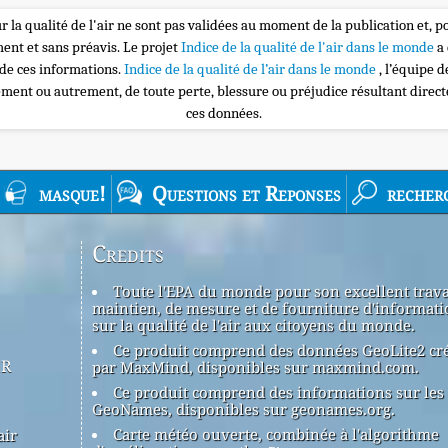
r la qualité de l'air ne sont pas validées au moment de la publication et, p
nt et sans préavis. Le projet
Indice de la qualité de l'air dans le monde
a
 de ces informations.
Indice de la qualité de l’air dans le monde
, l’équipe 
ement ou autrement, de toute perte, blessure ou préjudice résultant direc
ces données.
masque!
Questions et Reponses
recher
Credits
Toute l'EPA du monde pour son excellent trava
maintien, de mesure et de fourniture d'informati
sur la qualité de l'air aux citoyens du monde.
Ce produit comprend des données GeoLite2 cr
ir
par MaxMind, disponibles sur maxmind.com.
Ce produit comprend des informations sur les 
GeoNames, disponibles sur geonames.org.
Carte météo ouverte, combinée à l'algorithme
air