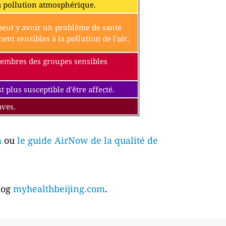
a pollution atmosphérique.
l peut y avoir un problème de santé
t sensibles à la pollution de l'air.
 membres des groupes sensibles
 plus susceptible d'être affecté.
aves.
a
ou
le guide AirNow de la qualité de
blog
myhealthbeijing.com
.