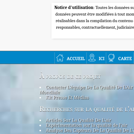
Notice d'utilisation
: Toutes les données su
données peuvent être modifiées à tout mome
réalisables dans la compilation du contenu
responsables, contractuellement, judiciair
accueil
ici
carte
À propos de ce projet
Contacter L'équipe De La Qualité De L'Air
Mondiale
Kit Presse Et Médias
Recherches sur la qualité de l'a
Articles Sur La Qualité De L'air
Expérimentation sur la qualité de l'air
Analyse Des Capteurs De La Qualité De L'