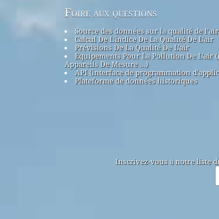
Foire aux questions
Source des données sur la qualité de l'air
Calcul De L'indice De La Qualité De L'air
Prévisions De La Qualité De L'air
Equipements Pour La Pollution De L'air 
Appareils De Mesure ...)
API (interface de programmation d'applic
Plateforme de données historiques
Inscrivez-vous à notre liste 