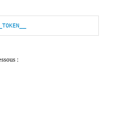
_TOKEN__
essous :