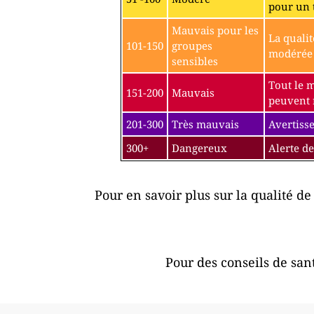
pour un 
Mauvais pour les
La qualit
101-150
groupes
modérée p
sensibles
Tout le 
151-200
Mauvais
peuvent r
201-300
Très mauvais
Avertisse
300+
Dangereux
Alerte de
Pour en savoir plus sur la qualité de 
Pour des conseils de sant