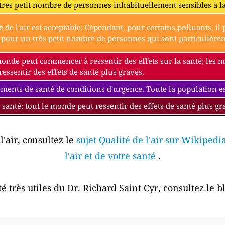
très petit nombre de personnes inhabituellement sensibles à l
é de l'air est acceptable; Cependant, pour certains polluants, i
our un très petit nombre de personnes qui sont particulièremen
monde peut commencer à ressentir des effets sur la santé; les
essentir des effets de santé plus graves.
ments de santé de conditions d'urgence. Toute la population est
 santé: tout le monde peut ressentir des effets de santé plus gr
l'air, consultez le
sujet Qualité de l'air sur Wikipedi
l'air et de votre santé
.
é très utiles du Dr. Richard Saint Cyr, consultez le 