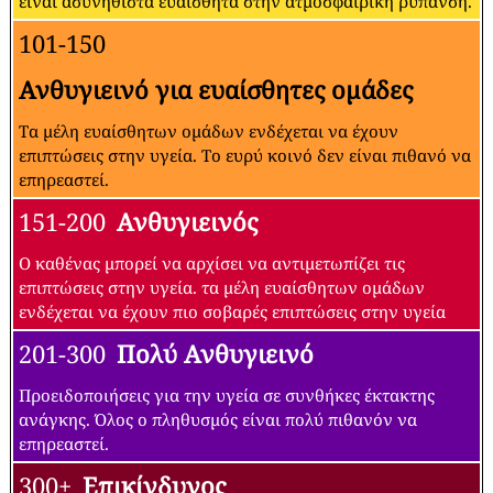
είναι ασυνήθιστα ευαίσθητα στην ατμοσφαιρική ρύπανση.
101-150
Ανθυγιεινό για ευαίσθητες ομάδες
Τα μέλη ευαίσθητων ομάδων ενδέχεται να έχουν
επιπτώσεις στην υγεία. Το ευρύ κοινό δεν είναι πιθανό να
επηρεαστεί.
151-200
Ανθυγιεινός
Ο καθένας μπορεί να αρχίσει να αντιμετωπίζει τις
επιπτώσεις στην υγεία. τα μέλη ευαίσθητων ομάδων
ενδέχεται να έχουν πιο σοβαρές επιπτώσεις στην υγεία
201-300
Πολύ Ανθυγιεινό
Προειδοποιήσεις για την υγεία σε συνθήκες έκτακτης
ανάγκης. Όλος ο πληθυσμός είναι πολύ πιθανόν να
επηρεαστεί.
300+
Επικίνδυνος