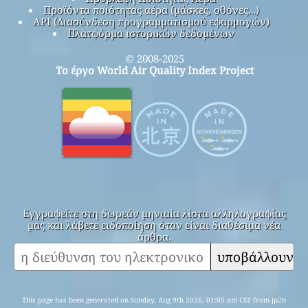
Προϊόντα ποιότητας αέρα (μάσκες, οθόνες…)
API (Διασύνδεση προγραμματισμού εφαρμογών)
Πλατφόρμα ιστορικών δεδομένων
© 2008-2025
Το έργο World Air Quality Index Project
Εγγραφείτε στη δωρεάν μηνιαία λίστα αλληλογραφίας
μας και λάβετε ειδοποίηση όταν είναι διαθέσιμα νέα
άρθρα.
υποβάλλουν
This page has been generated on Sunday, Aug 9th 2026, 01:05 am CST from jp2n