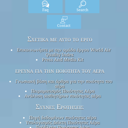
Faq
Search
Contact
Σχετικά με αυτό το έργο
Επικοινωνήστε με την ομάδα έργου World Air
Quality Index
Press And Media Kit
έρευνα για την ποιότητα του αέρα
Γνωσιακή βάση και άρθρα για την ποιότητα του
αέρα
Πειραματισμός Ποιότητας Αέρα
Ανάλυση αισθητήρων ποιότητας αέρα
Συχνές Ερωτήσεις
Πηγή δεδομένων ποιότητας αέρα
Υπολογισμός Δείκτη Ποιότητας Αέρα
Πρόβλεψη Ποιότητας Αέρα