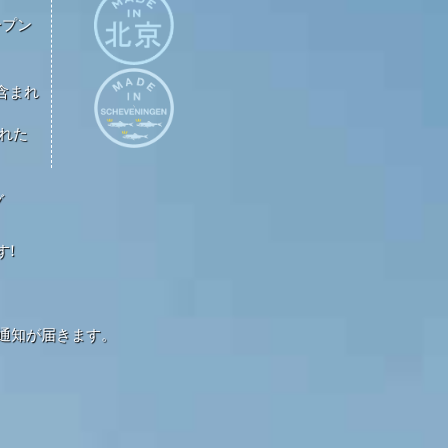
ープン
が含まれ
された
グ
す!
通知が届きます。