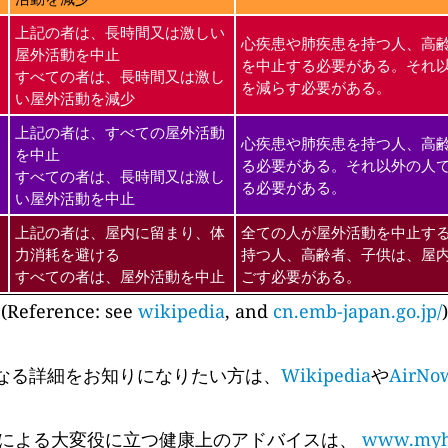
上記の者は、長時間又は激しい
心疾患や肺疾患を持つ人、高
屋外活動を中止
を中止する必要がある。それ
すべての者は、長時間又は激し
を減らす必要がある。
い屋外活動を減少
上記の者は、すべての屋外活動
心疾患や肺疾患を持つ人、高
を中止
る必要がある。それ以外の人
すべての者は、長時間又は激し
る必要がある。
い屋外活動を中止
上記の者は、屋内に留まり、体
全ての人が屋外活動を中止す
力消耗を避ける
持つ人、高齢者、子供は、屋
すべての者は、屋外活動を中止
ごす必要がある。
(Reference: see
wikipedia
, and
cn.emb-japan.go.jp/
)
なる詳細をお知りになりたい方は、
Wikipedia
や
AirNo
 Cyr氏による大変役に立つ健康上のアドバイスは、
www.myhe