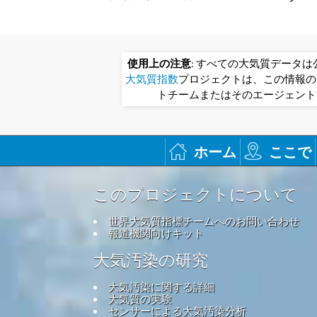
使用上の注意
: すべての大気質データ
大気質指数
プロジェクトは、この情報の
トチームまたはそのエージェント
ホーム
ここで
このプロジェクトについて
世界大気質指標チームへのお問い合わせ
報道機関向けキット
大気汚染の研究
大気汚染に関する詳細
大気質の実験
センサーによる大気汚染分析