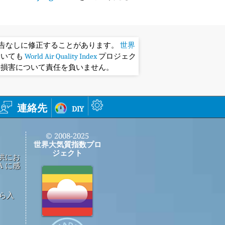
予告なしに修正することがあります。
世界
おいても
World Air Quality Index
プロジェク
や損害について責任を負いません。
連絡先
diy
© 2008-2025
世界大気質指数プロ
ジェクト
供にお
 に感
から入