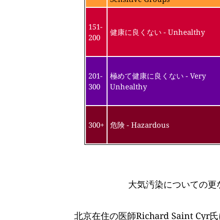
151-
健康に良くない - Unhealthy
200
201-
極めて健康に良くない - Very
300
Unhealthy
300+
危険 - Hazardous
大気汚染についての更
北京在住の医師Richard Saint