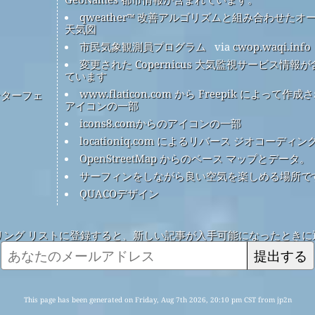
qweather™ 改善アルゴリズムと組み合わせたオ
天気図
市民気象観測員プログラム
via
cwop.waqi.info
変更された Copernicus 大気監視サービス情報
ています
www.flaticon.com から Freepik によって作成
ンターフェ
アイコンの一部
icons8.comからのアイコンの一部
locationiq.com によるリバース ジオコーディン
OpenStreetMap からのベース マップとデータ。
サーフィンをしながら良い空気を楽しめる場所で
QUACOデザイン
リング リストに登録すると、新しい記事が入手可能になったときに
提出する
This page has been generated on Friday, Aug 7th 2026, 20:10 pm CST from jp2n