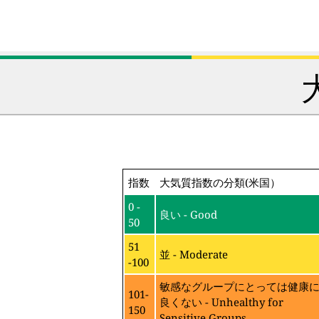
指数
大気質指数の分類(米国）
0 -
良い - Good
50
51
並 - Moderate
-100
敏感なグループにとっては健康
101-
良くない - Unhealthy for
150
Sensitive Groups