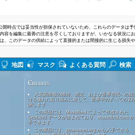
は公開時点では妥当性が担保されていないため、これらのデータは
内容を編集に最善の注意を尽くしておりますが、いかなる状況に
は、このデータの供給によって直接的または間接的に生じる損失
地図
マスク
よくある質問
検索
Credits
大気質情報の維持、測定、および世界市民への提
ける優れた取り組みに対して、世界中のすべての EPA
謝します
この製品には、MaxMind によって作成された
GeoLite2 データが含まれており、maxmind.com 
手できます。
この製品には、geonames.org から入手できる
GeoNames 都市情報が含まれています。