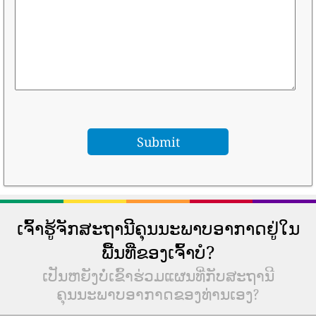
ເຈົ້າຮູ້ຈັກສະຖານີຄຸນນະພາບອາກາດຢູ່ໃນ
ພື້ນທີ່ຂອງເຈົ້າບໍ?
ເປັນຫຍັງບໍ່ເຂົ້າຮ່ວມແຜນທີ່ກັບສະຖານີ
ຄຸນນະພາບອາກາດຂອງທ່ານເອງ?