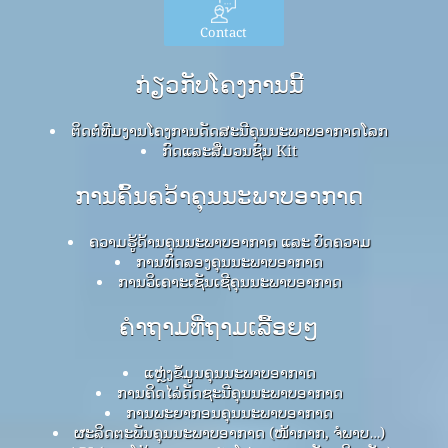
Contact
ກ່ຽວກັບໂຄງການນີ້
ຕິດຕໍ່ທີມງານໂຄງການດັດສະນີຄຸນນະພາບອາກາດໂລກ
ກົດ​ແລະ​ສື່​ມວນ​ຊົນ Kit
ການຄົ້ນຄວ້າຄຸນນະພາບອາກາດ
ຄວາມຮູ້ດ້ານຄຸນນະພາບອາກາດ ແລະ ບົດຄວາມ
ການທົດລອງຄຸນນະພາບອາກາດ
ການວິເຄາະເຊັນເຊີຄຸນນະພາບອາກາດ
ຄໍາຖາມທີ່ຖາມເລື້ອຍໆ
ແຫຼ່ງຂໍ້ມູນຄຸນນະພາບອາກາດ
ການຄິດໄລ່ດັດຊະນີຄຸນນະພາບອາກາດ
ການພະຍາກອນຄຸນນະພາບອາກາດ
ຜະລິດຕະພັນຄຸນນະພາບອາກາດ (ໜ້າກາກ, ຈໍພາບ…)