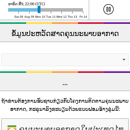
ຈັນ ທີ່10, 19:00 (UTC)
46
36
Ubon
46
17
Bang Rakam
Ratchathani
47
36
Phayao
47
18
Suphan Buri
Sat 08
Aug 09
Mon 10
Tue 11
Wed 12
Thu 13
Fri 14
48
36
Lampang
48
18
Ban Talat Bueng
ຂໍ້ມູນປະຫວັດສາດຄຸນນະພາບອາກາດ
49
35
Narathiwat
49
18
Chiang Mai
50
34
Yala
50
20
Mueang
Nonthaburi
...
ຖ້າທ່ານຕ້ອງການຮັບຊາບກ່ຽວກັບໂຄງການຕິດຕາມຄຸນນະພາບ
ອາກາດ, ກະລຸນາລົງທະບຽນດ້ວຍແບບຟອມຂ້າງລຸ່ມນີ້:
ຄຸນນະພາບອາກາດໃນປະເທດໄທ