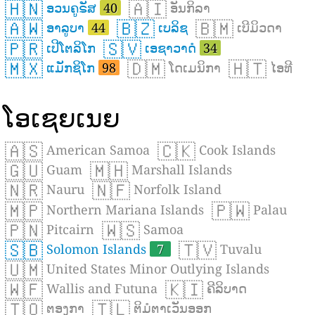
🇭🇳
🇦🇮
ອວນຄູຣັສ
40
ອັນກິລາ
🇦🇼
🇧🇿
🇧🇲
ອາລູບາ
44
ເບລິຊ
ເບີມິວດາ
🇵🇷
🇸🇻
ເປີໂຕລິໂກ
ເອຊາວາດໍ
34
🇲🇽
🇩🇲
🇭🇹
ແມັກຊິໂກ
98
ໂດເມນິກາ
ໄອທີ
ໂອເຊຍເນຍ
🇦🇸
🇨🇰
American Samoa
Cook Islands
🇬🇺
🇲🇭
Guam
Marshall Islands
🇳🇷
🇳🇫
Nauru
Norfolk Island
🇲🇵
🇵🇼
Northern Mariana Islands
Palau
🇵🇳
🇼🇸
Pitcairn
Samoa
🇸🇧
🇹🇻
Solomon Islands
7
Tuvalu
🇺🇲
United States Minor Outlying Islands
🇼🇫
🇰🇮
Wallis and Futuna
ຄີລິບາດ
🇹🇴
🇹🇱
ຕອງກາ
ຕິມໍຕາເວັນອອກ