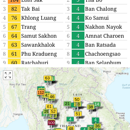
3
82
Tak Bai
3
4
Ban Chalong
4
76
Khlong Luang
4
4
Ko Samui
5
67
Trang
5
4
Nakhon Nayok
6
64
Samut Sakhon
6
4
Amnat Charoen
7
63
Sawankhalok
7
4
Ban Ratsada
8
61
Phu Kradueng
8
4
Chachoengsao
9
60
Ratchaburi
9
4
Ban Selaphum
10
59
Chon Buri
10
4
Pak Kret
11
59
Phanom
11
4
Warin Chamrap
Sarakham
12
58
Trat
12
4
Ban Na San
13
56
Nakhon Pathom
13
4
Chai Badan
14
56
Thap Khlo
14
4
Wichit
15
56
Ban Pong
15
4
Nam Som
16
53
Saraburi
16
5
Sadao