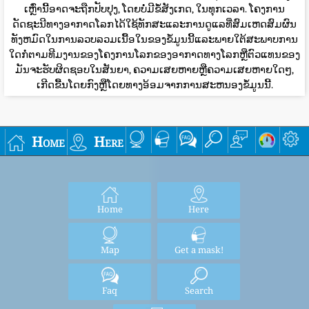
ເຫຼົ່ານີ້ອາດຈະຖືກປັບປຸງ, ໂດຍບໍ່ມີຂໍ້ສັງເກດ, ໃນທຸກເວລາ. ໂຄງການ
ດັດຊະນີທາງອາກາດໂລກໄດ້ໃຊ້ທັກສະແລະການດູແລທີ່ສົມເຫດສົມຜົນ
ທັງຫມົດໃນການລວບລວມເນື້ອໃນຂອງຂໍ້ມູນນີ້ແລະພາຍໃຕ້ສະພາບການ
ໃດກໍ່ຕາມທີມງານຂອງໂຄງການໂລກຂອງອາກາດທາງໂລກຫຼືຕົວແທນຂອງ
ມັນຈະຮັບຜິດຊອບໃນສັນຍາ, ຄວາມເສຍຫາຍຫຼືຄວາມເສຍຫາຍໃດໆ,
ເກີດຂື້ນໂດຍກົງຫຼືໂດຍທາງອ້ອມຈາກການສະຫນອງຂໍ້ມູນນີ້.
Home
Here
Home
Here
Map
Get a mask!
Faq
Search