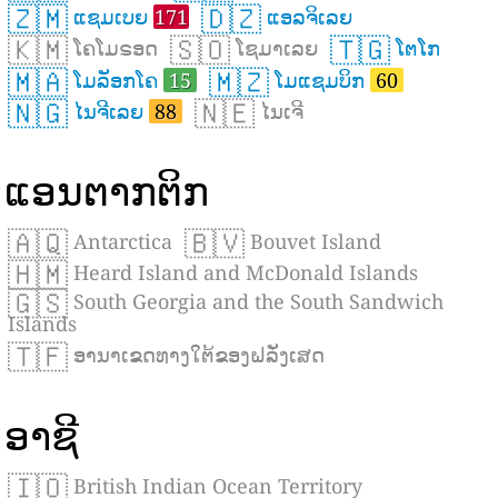
🇿🇲
🇩🇿
ແຊມເບຍ
171
ແອລຈິເລຍ
🇰🇲
🇸🇴
🇹🇬
ໂຄໂມຣອດ
ໂຊມາເລຍ
ໂຕໂກ
🇲🇦
🇲🇿
ໂມລັອກໂຄ
15
ໂມແຊມບິກ
60
🇳🇬
🇳🇪
ໄນຈີເລຍ
88
ໄນເຈີ
ແອນຕາກຕິກ
🇦🇶
🇧🇻
Antarctica
Bouvet Island
🇭🇲
Heard Island and McDonald Islands
🇬🇸
South Georgia and the South Sandwich
Islands
🇹🇫
ອານາເຂດທາງໃຕ້ຂອງຝລັ່ງເສດ
ອາຊີ
🇮🇴
British Indian Ocean Territory