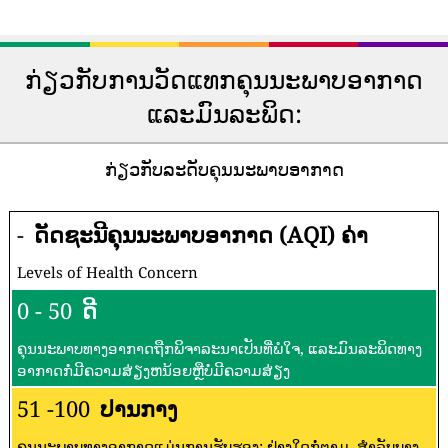
ກ່ຽວກັບການວັດແທກຄຸນນະພາບອາກາດ
ແລະມົນລະພິດ:
ກ່ຽວກັບລະດັບຄຸນນະພາບອາກາດ
-
ດັດຊະນີຄຸນນະພາບອາກາດ (AQI) ຄ່າ
Levels of Health Concern
0 - 50
ດີ
ຄຸນນະພາບທາງອາກາດຖືກພິຈາລະນາເປັນທີ່ພໍໃຈ, ແລະມົນລະພິດທາງ
ອາກາດກໍ່ມີຄວາມສ່ຽງຫນ້ອຍຫຼືບໍ່ມີຄວາມສ່ຽງ
51 -100
ປານກາງ
ຄຸນນະພາບທາງອາກາດແມ່ນການຮັບຮອງ; ຢ່າງໃດກໍ່ຕາມ, ສໍາລັບບາງ