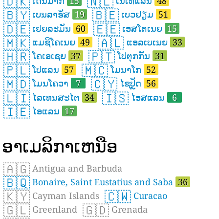
🇩🇰
🇳🇱
ເດນມາກ
15
ເນເທີແລນ
48
🇧🇾
🇧🇪
ເບນລາຮັສ
19
ເບວຢຽມ
51
🇩🇪
🇪🇪
ເຢຍລະມັນ
60
ເອສໂຕເນຍ
15
🇲🇰
🇦🇱
ແມຊິໂຄເນຍ
49
ແອລເບເນຍ
33
🇭🇷
🇵🇹
ໂຄເອເຊຍ
37
ໂປຕຸກກັນ
31
🇵🇱
🇲🇨
ໂປແລນ
57
ໂມນາໂກ
52
🇲🇩
🇨🇾
ໂມນໂຄວາ
7
ໄຊປັຼດ
56
🇱🇮
🇮🇸
ໄລເທນສະໄຕ
34
ໄອສແລນ
6
🇮🇪
ໄອແລນ
17
ອາເມລິກາເຫນືອ
🇦🇬
Antigua and Barbuda
🇧🇶
Bonaire, Saint Eustatius and Saba
36
🇰🇾
🇨🇼
Cayman Islands
Curacao
🇬🇱
🇬🇩
Greenland
Grenada