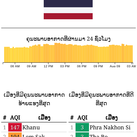
ຄຸນະພາບອາກາດທີ່ຜ່ານມາ 24 ຊົ່ວໂມງ
06 AM
09 AM
12 PM
03 PM
06 PM
09 PM
Aug 09
03 AM
ເມືອງ​ທີ່​ມີ​ຄຸນ​ນະ​ພາບ​ອາ​ກາດ​
ເມືອງທີ່ມີຄຸນະພາບອາກາດທີ່ດີ
ຮ້າຍ​ແຮງ​ທີ່​ສຸດ
ທີ່ສຸດ
#
AQI
ເມືອງ
#
AQI
ເມືອງ
1
147
Khanu
1
3
Phra Nakhon Si
Woralaksaburi
Ayutthaya
2
104
Lom Sak
2
3
Tha Bo