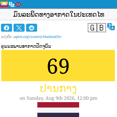
ມົນ​ລະ​ພິດ​ທາງ​ອາ​ກາດ​ໃນ​ປະ​ເທດ​ໄທ​
🇬🇧
ແບ່ງປັນ:
aqicn.org/country/thailand/lo/
ຄຸນນະພາບອາກາດປັດຈຸບັນ
69
ປານກາງ
on Sunday, Aug 9th 2026, 12:00 pm