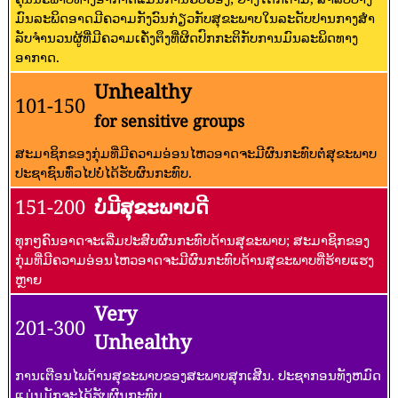
ມົນລະພິດອາດມີຄວາມກັງວົນກ່ຽວກັບສຸຂະພາບໃນລະດັບປານກາງສໍາ
ລັບຈໍານວນຜູ້ທີ່ມີຄວາມເຄັ່ງຕຶງທີ່ຜິດປົກກະຕິກັບການມົນລະພິດທາງ
ອາກາດ.
Unhealthy
101-150
for sensitive groups
ສະມາຊິກຂອງກຸ່ມທີ່ມີຄວາມອ່ອນໄຫວອາດຈະມີຜົນກະທົບຕໍ່ສຸຂະພາບ
ປະຊາຊົນທົ່ວໄປບໍ່ໄດ້ຮັບຜົນກະທົບ.
151-200
ບໍ່ມີສຸຂະພາບດີ
ທຸກໆຄົນອາດຈະເລີ່ມປະສົບຜົນກະທົບດ້ານສຸຂະພາບ; ສະມາຊິກຂອງ
ກຸ່ມທີ່ມີຄວາມອ່ອນໄຫວອາດຈະມີຜົນກະທົບດ້ານສຸຂະພາບທີ່ຮ້າຍແຮງ
ຫຼາຍ
Very
201-300
Unhealthy
ການເຕືອນໄພດ້ານສຸຂະພາບຂອງສະພາບສຸກເສີນ. ປະຊາກອນທັງຫມົດ
ແມ່ນມັກຈະໄດ້ຮັບຜົນກະທົບ.