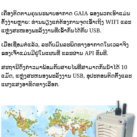
ເຄື່ອງຕິດຕາມຄຸນນະພາບອາກາດ GAIA ຂອງພວກເຮົາແມ່ນ
ຕັ້ງງ່າຍຫຼາຍ: ທ່ານພຽງແຕ່ຕ້ອງການຈຸດເຂົ້າເຖິງ WIFI ແລະ
ແຫຼ່ງສະໜອງພະລັງງານທີ່ເຂົ້າກັນໄດ້ກັບ USB.
ເມື່ອເຊື່ອມຕໍ່ແລ້ວ, ລະດັບມົນລະພິດທາງອາກາດໃນເວລາຈິງ
ຂອງເຈົ້າແມ່ນມີຢູ່ໃນແຜນທີ່ ແລະຜ່ານ API ທັນທີ.
ສະຖານີດັ່ງກ່າວມາພ້ອມກັບສາຍໄຟທີ່ສາມາດກັນນ້ໍາໄດ້ 10
ແມັດ, ແຫຼ່ງສະຫນອງພະລັງງານ USB, ອຸປະກອນຕິດຕັ້ງແລະ
ແຜງແສງອາທິດທາງເລືອກ.