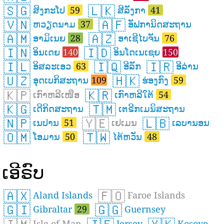
🇸🇬
🇱🇰
ສິງກະໂປ
59
ສີລັງກາ
41
🇻🇳
🇦🇫
ຫວຽດນາມ
37
ອັຟການິດສະຖານ
🇦🇲
🇦🇿
ອາມິເນຍ
28
ອາເຊີໄບຈັນ
76
🇮🇳
🇮🇩
ອິນເດຍ
140
ອິນໂດເນເຊຍ
150
🇮🇱
🇮🇶
🇮🇷
ອິສລະເອວ
63
ອີລັກ
ອີລ່ານ
🇺🇿
🇭🇰
ອຸດເບກິສະຖານ
109
ຮ່ອງກົງ
59
🇰🇵
🇰🇷
ເກົາຫລີເໜືອ
ເກົາຫລີໃຕ້
54
🇰🇬
🇹🇲
ເດີກິດສະຖານ
ເຕຣີກເມນິສະຖານ
🇳🇵
🇾🇪
🇱🇧
ເນປານ
51
ເຢເມນ
ເລບານອນ
🇴🇲
🇹🇼
ໂອມານ
50
ໄຕ້ຫວັນ
48
ເອີຣົບ
🇦🇽
🇫🇴
Aland Islands
Faroe Islands
🇬🇮
🇬🇬
Gibraltar
29
Guernsey
Isle of Man
Jersey
Kosovo