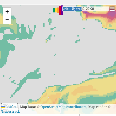
31
43
Bangkok
31
13
Kaeng Khoi
32
42
Sing Buri
32
13
Ban Phan Don
ຈັນ, ສິງຫາ ທີ່10, 19:00
ຈັນ, ສິງຫາ ທີ່10, 19:00
+
33
42
Nakhon Luang
33
13
Prachuap Khiri
−
Khan
34
42
Bang Mun Nak
34
13
Amphoe Sikhiu
35
41
Nakhon Sawan
35
13
Kathu
36
41
Ban Chang
36
13
Pak Chong
37
41
Phrae
37
14
Nakhon Phanom
38
40
Kanchanaburi
38
15
Bang Pa-in
39
40
Samut
39
17
Tha Kham
Songkhram
40
39
Betong
40
17
Sukhothai
41
39
Uttaradit
41
17
Dok Kham Tai
42
38
Hat Yai
42
17
Taphan Hin
43
38
Udon Thani
43
17
Lat Yao
44
37
Chiang Rai
44
17
Sa Kaeo
300 km
Leaflet
|
Map Data: ©
OpenStreetMap contributors
; Map render ©
200 mi
Tracestrack
45
37
Ban Talat Nua
45
17
Pa Sang