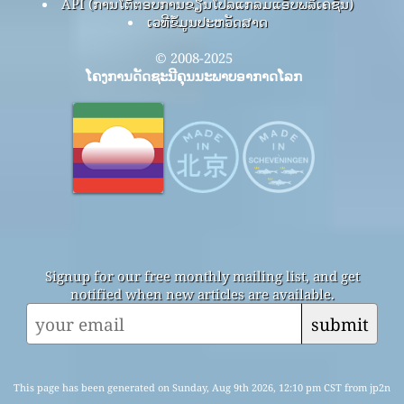
API (ການໂຕ້ຕອບການຂຽນໂປລແກລມແອັບພລິເຄຊັນ)
ເວທີຂໍ້ມູນປະຫວັດສາດ
© 2008-2025
ໂຄງການດັດຊະນີຄຸນນະພາບອາກາດໂລກ
Signup for our free monthly mailing list, and get
notified when new articles are available.
submit
This page has been generated on Sunday, Aug 9th 2026, 12:10 pm CST from jp2n