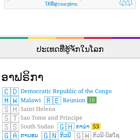
ໃກ້ທີ່ສຸດຂອງທ່ານ
ປະເທດທີ່ຮູ້ຈັກໃນໂລກ
ອາຟຣິກາ
🇨🇩
Democratic Republic of the Congo
🇲🇼
🇷🇪
Malawi
Reunion
18
🇸🇭
Saint Helena
🇸🇹
Sao Tome and Principe
🇸🇸
🇬🇭
South Sudan
ການ່າ
53
🇬🇦
🇬🇳
🇬🇼
ກາບອນ
ກິວນີ
ກິວນີ-ບິສໂຊ