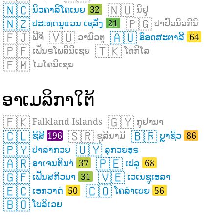
🇳🇨
🇳🇺
ນິວຄາລິໂຄເນຍ
32
ນີຢູ
🇳🇿
🇵🇬
ປະເທດນູແວນ ເຊລັງ
21
ປາປົວນິວກີນີ
🇫🇯
🇻🇺
🇦🇺
ຟິຈິ
ວານົວຕູ
ອົອດສະຕາລີ
64
🇵🇫
🇹🇰
ເຟັນຣໂພລິນີເຊຍ
ໂທກິໂລ
🇫🇲
ໄມໂຄນິເຊຍ
ອາເມລິກາໃຕ້
🇫🇰
🇬🇾
Falkland Islands
ກູຢານາ
🇨🇱
🇸🇷
🇧🇷
ຊິສິ
196
ຊູລິນາມິ
ບຼາຊິວ
86
🇵🇾
🇺🇾
ປາລາກວຍ
ລູກວຍອຸຣ
🇦🇷
🇵🇪
ອາເຈນຕິນາ່
37
ເປລູ
68
🇬🇫
🇻🇪
ເຟັນສກິວນາ
31
ເວເນຊູເອລາ
🇪🇨
🇨🇴
ເອກວາດໍ
50
ໂຄລຳເບຍ
56
🇧🇴
ໂບລິເວຍ