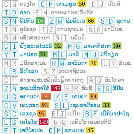
🇨🇬
🇨🇲
🇩🇯
ຄອງໂກ
ຄາເມລູນ
50
ຄິໂບຕິ
🇹🇩
🇪🇭
ຊາດ
ຊາຮາລາຕະເວັນຕົກ
🇸🇳
🇿🇼
🇸🇩
ຊິນີກັນ
16
ຊິມບັບເວ
66
ຊູດານ
🇹🇳
🇹🇿
🇳🇦
ຕູນິເຊຍ
ທານຊາເນຍ
ນາມິເບຍ
🇧🇼
🇧🇮
ບອັດສະວານາ
ບູລັນຕິ
🇨🇮
🇲🇬
ຝັ່ງທະເລໄອວໍລິ
32
ມາຄາກັສກາ
30
🇾🇹
🇲🇱
🇲🇺
ມາຢອດ
21
ມາລິ
ມໍຣິຕຽດ
🇲🇷
🇷🇼
🇱🇾
ມໍລິກທາເນຍ
ລາວັນດາ
76
ລິເບຍ
🇱🇷
🇸🇿
ລິເບີເລຍ
ສະວາຊິແລນ
🇨🇫
🇦🇴
ສາທາລະນະລັດອັບຟຼິກກາກາງ
ອັນໂກລາ
🇿🇦
🇪🇷
🇪🇬
ອາຟະລິກາໃຕ້
149
ອິນຊີ
ອີຢິບ
🇺🇬
🇰🇪
ອູການດາ
131
ເຄນຢ່າ
94
🇨🇻
🇸🇱
ເຄບວອດ
93
ເຊຍລາສິອອນ
33
🇸🇨
🇧🇯
🇧🇫
ເຊແຊວ
97
ເບນິນ
ເບີກິນາຟາໂຊ
🇱🇸
🇬🇶
ເລໂຊໂທ
149
ເອຄົວໂທເລຍລະກິນີ
🇪🇹
🇬🇲
ເອທິໂອເປຍ
ແກມເບຍ
45