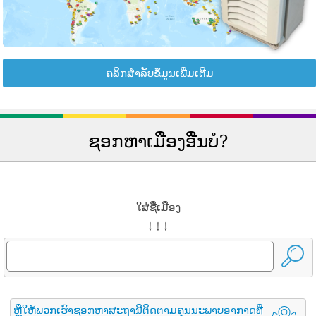
ຄລິກສຳລັບຂໍ້ມູນເພີ່ມເຕີມ
ຊອກຫາເມືອງອື່ນບໍ?
ໃສ່ຊື່ເມືອງ
↓ ↓ ↓
ຫຼືໃຫ້ພວກເຮົາຊອກຫາສະຖານີຕິດຕາມຄຸນນະພາບອາກາດທີ່