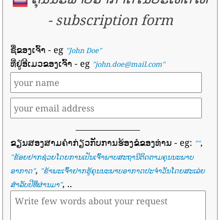
-
subscription form
ຊື່ຂອງເຈົ້າ
- eg
"John Doe"
ທີ່ຢູ່ອີເມວຂອງເຈົ້າ
- eg
"john.doe@mail.com"
ຂຽນສອງສາມຄໍາກ່ຽວກັບການຮ້ອງຂໍຂອງທ່ານ
- eg:
,
""
"
ຂ້ອຍຢາກຊ່ວຍໂດຍການເປັນເຈົ້າພາບສະຖານີຕິດຕາມຄຸນນະພາບ
,
ອາກາດ
"
"
ຂ້າພະເຈົ້າຢາກຮູ້ຄຸນນະພາບອາກາດປະຈໍາວັນໂດຍສະເລ່ຍ
, ..
ສໍາລັບປີທີ່ຜ່ານມາ
"