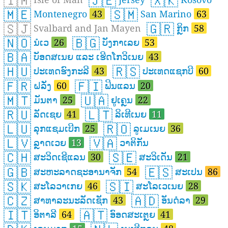
🇮🇲
🇯🇪
🇽🇰
🇲🇪
🇸🇲
Montenegro
43
San Marino
63
🇸🇯
🇬🇷
Svalbard and Jan Mayen
ກິຼກ
58
🇳🇴
🇧🇬
ນໍເວ
26
ບັງກາເລຍ
53
🇧🇦
ບັອດສເນຍ ແລະ ເຮີດໂກວິເນຍ
43
🇭🇺
🇷🇸
ປະເທດຮົງກະລີ
43
ປະເທດແຊກບີ
60
🇫🇷
🇫🇮
ຝລັ່ງ
60
ຟິນແລນ
20
🇲🇹
🇺🇦
ມັນຕາ
25
ຢູເຄຼນ
22
🇷🇺
🇱🇹
ລັດເຊຍ
41
ລິເທີເນຍ
11
🇱🇺
🇷🇴
ລຸກແຊມເບີກ
25
ລູເມເນຍ
36
🇱🇻
🇻🇦
ລຼາດເວຍ
13
ວາຕິກັນ
🇨🇭
🇸🇪
ສະວິດເຊີແລນ
30
ສະວິເດັນ
21
🇬🇧
🇪🇸
ສະຫະລາດຊະອານາຈັກ
54
ສະເປນ
86
🇸🇰
🇸🇮
ສະໂລວາເກຍ
46
ສະໂລເວເນຍ
28
🇨🇿
🇦🇩
ສາທາລະນະລັດເຊັກ
43
ອັນດໍລາ
29
🇮🇹
🇦🇹
ອິຕາລີ
64
ອົອດສະເຕຼຍ
41