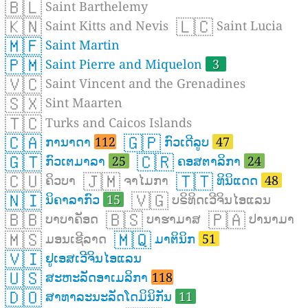
🇧🇱
Saint Barthelemy
🇰🇳
🇱🇨
Saint Kitts and Nevis
Saint Lucia
🇲🇫
Saint Martin
🇵🇲
Saint Pierre and Miquelon
3
🇻🇨
Saint Vincent and the Grenadines
🇸🇽
Sint Maarten
🇹🇨
Turks and Caicos Islands
🇨🇦
🇬🇵
ການາດາ
112
ກົວເດີລູບ
47
🇬🇹
🇨🇷
ກົວເຕມາລາ
25
ຄອສຕາລິກາ
24
🇨🇺
🇯🇲
🇹🇹
ຄິວບາ
ຈາໄມກາ
ທິນິແດດ
48
🇳🇮
🇻🇬
ນິຄາລາກົວ
15
ບຣິທິດເວີຈິນໄອແລນ
🇧🇧
🇧🇸
🇵🇦
ບາບາຄັອດ
ບາຮາມາສ
ປານາມາ
🇲🇸
🇲🇶
ມອນເຊີລາດ
ມາຕິນິກ
51
🇻🇮
ຢູເອສເວີຈິນໄອແລນ
🇺🇸
ສະຫະລັດອາເມລິກາ
118
🇩🇴
ສາທາລະນະລັດໂດມິນິກັນ
11