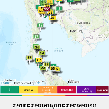
17
53
Bang Bua Thong
17
6
Hua Hin
18
52
Nan
18
8
Chaiyaphum
19
51
Khon Kaen
19
8
Songkhla
20
50
Thap Than
20
8
Lang Suan
21
50
Nong Khai
21
8
Krathum Baen
22
50
Phibun
22
8
Bang Racham
Mangsahan
23
48
Ban Bueng
23
8
Ban Lam Luk Ka
24
48
Phitsanulok
24
8
Bang Len
25
48
Nakhon
25
8
Kui Buri
Ratchasima
26
46
Samut Prakan
26
8
Nong Bua
Lamphu
27
45
Rayong
27
8
Yaring
Leaflet
| Tiles
Esri
powered by
28
45
Phra Pradaeng
28
8
Phak Hai
Unhealthy
Very
ດີ
ປານກາງ
Unhealthy
ອັນຕະລາຍ
for sensitive
Unhealthy
groups
29
43
Pathum Thani
29
13
Sakon Nakhon
30
43
Mae Sot
30
13
Chumphon
ການພະຍາກອນຄຸນນະພາບອາກາດ