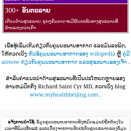
300+
ອັນຕະລາຍ
ເຕືອນດ້ານສຸຂະພາບ: ທຸກໆຄົນອາດຈະມີຜົນກະທົບທາງສຸຂະພາບທີ່
ຮ້າຍແຮງກວ່າເກົ່າ
ເພື່ອຮູ້ເພີ່ມເຕີມກ່ຽວກັບຄຸນນະພາບອາກາດ ແລະມົນລະພິດ,
ໃຫ້ກວດເບິ່ງ
ຫົວຂໍ້ຄຸນນະພາບອາກາດຂອງ wikipedia
ຫຼື
ຄູ່ມື
airnow ກ່ຽວກັບຄຸນນະພາບອາກາດ ແລະສຸຂະພາບຂອງເຈົ້າ
.
ສໍາລັບຄໍາແນະນໍາດ້ານສຸຂະພາບທີ່ເປັນປະໂຫຍດຫຼາຍຂອງ
ທ່ານຫມໍປັກກິ່ງ Richard Saint Cyr MD, ກວດເບິ່ງ blog
www.myhealthbeijing.com
.
ແຈ້ງການນໍາໃຊ້
: ຂໍ້ມູນຄຸນນະພາບອາກາດທັງຫມົດແມ່ນບໍ່ຖືກຕ້ອງໃນ
ເວລາທີ່ພິມເຜີຍແຜ່, ແລະເນື່ອງຈາກການຮັບປະກັນຄຸນນະພາບຂອງຂໍ້ມູນ