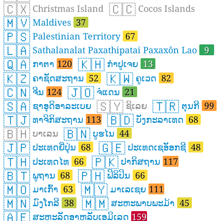
🇨🇽
🇨🇨
Christmas Island
Cocos Islands
🇲🇻
Maldives
37
🇵🇸
Palestinian Territory
67
🇱🇦
Sathalanalat Paxathipatai Paxaxôn Lao
9
🇶🇦
🇰🇭
ກາຕາ
120
ກຳປູເຈຍ
13
🇰🇿
🇰🇼
ຄາຊັດສະຖານ
52
ຄູເວດ
82
🇨🇳
🇯🇴
ຈີນ
124
ຈໍແດນ
21
🇸🇦
🇸🇾
🇹🇷
ຊາອຸດິອາລະເບຍ
ຊິເລຍ
ຕຸນກີ
99
🇹🇯
🇧🇩
ທາຈິກິສະຖານ
113
ບັງກະລາເທດ
68
🇧🇭
🇧🇳
ບາເລນ
ບູຮໄນ
44
🇯🇵
🇬🇪
ປະເທດຍີ່ປຸ່ນ
68
ປະເທດເຊອັອກຊີ
48
🇹🇭
🇵🇰
ປະເທດໄທ
66
ປາກິສຖານ
117
🇧🇹
🇵🇭
ພູຖານ
68
ຟິລິປິນ
66
🇲🇴
🇲🇾
ມາເກົ້າ
63
ມາເລເຊຍ
111
🇲🇳
🇲🇲
ມົງໂກລີ
38
ສະຫະພາບພະມ້າ
45
🇦🇪
ສະຫະລັດອາຫລັບເອມິເລດ
159